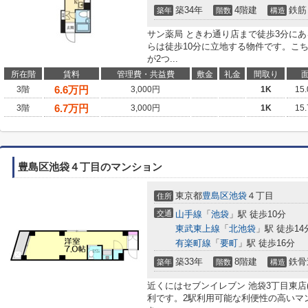
築34年
4階建
鉄筋
築年
階数
構造
サン薬局 ときわ通り店まで徒歩3分に
らは徒歩10分に立地する物件です。こ
が2つ...
所在階
賃料
管理費・共益費
敷金
礼金
間取り
6.6
万円
3階
3,000円
1K
15
6.7
万円
3階
3,000円
1K
15
豊島区池袋４丁目のマンション
東京都
豊島区
池袋
４丁目
住所
交通
山手線
「
池袋
」駅 徒歩10分
東武東上線
「
北池袋
」駅 徒歩14
有楽町線
「
要町
」駅 徒歩16分
築33年
8階建
鉄骨
築年
階数
構造
近くにはセブンイレブン 池袋3丁目東店
利です。2駅利用可能な利便性の高いマ