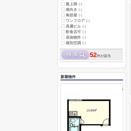
最上階
(-)
南向き
(-)
角部屋
(-)
ワンフロア
(-)
高層ビル
(-)
飲食店可
(-)
居抜物件
(-)
個別空調
(-)
52
件が該当
新着物件