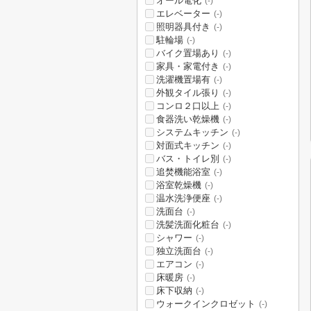
オール電化
(-)
エレベーター
(-)
照明器具付き
(-)
駐輪場
(-)
バイク置場あり
(-)
家具・家電付き
(-)
洗濯機置場有
(-)
外観タイル張り
(-)
コンロ２口以上
(-)
食器洗い乾燥機
(-)
システムキッチン
(-)
対面式キッチン
(-)
バス・トイレ別
(-)
追焚機能浴室
(-)
浴室乾燥機
(-)
温水洗浄便座
(-)
洗面台
(-)
洗髪洗面化粧台
(-)
シャワー
(-)
独立洗面台
(-)
エアコン
(-)
床暖房
(-)
床下収納
(-)
ウォークインクロゼット
(-)