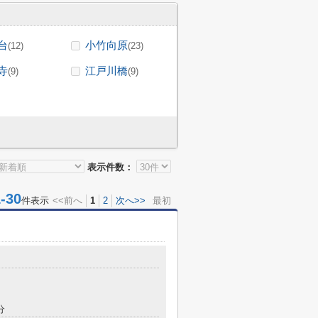
台
小竹向原
(12)
(23)
寺
江戸川橋
(9)
(9)
表示件数：
30
件表示
<<前へ
1
2
次へ>>
最初
分