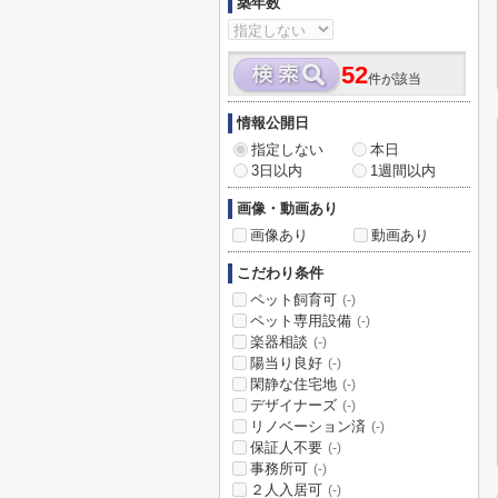
築年数
52
件が該当
情報公開日
指定しない
本日
3日以内
1週間以内
画像・動画あり
画像あり
動画あり
こだわり条件
ペット飼育可
(-)
ペット専用設備
(-)
楽器相談
(-)
陽当り良好
(-)
閑静な住宅地
(-)
デザイナーズ
(-)
リノベーション済
(-)
保証人不要
(-)
事務所可
(-)
２人入居可
(-)