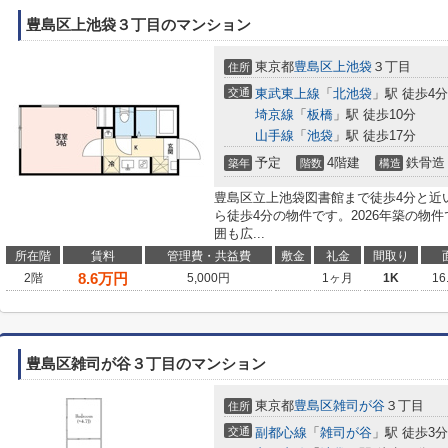
豊島区上池袋３丁目のマンション
東京都
豊島区
上池袋
３丁目
住所
交通
東武東上線
「
北池袋
」駅 徒歩4分
埼京線
「
板橋
」駅 徒歩10分
山手線
「
池袋
」駅 徒歩17分
予定
4階建
鉄骨造
築年
階数
構造
豊島区立上池袋図書館まで徒歩4分と近
ら徒歩4分の物件です。2026年築の物
囲も広...
所在階
賃料
管理費・共益費
敷金
礼金
間取り
8.6
万円
2階
5,000円
1ヶ月
1K
16
豊島区雑司が谷３丁目のマンション
東京都
豊島区
雑司が谷
３丁目
住所
交通
副都心線
「
雑司が谷
」駅 徒歩3分