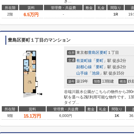
き...
所在階
賃料
管理費・共益費
敷金
礼金
間取り
6.5
万円
2階
-
1R
19
豊島区要町１丁目のマンション
東京都
豊島区
要町
１丁目
住所
交通
有楽町線
「
要町
」駅 徒歩2分
副都心線
「
要町
」駅 徒歩2分
山手線
「
池袋
」駅 徒歩15分
築19年
13階建
鉄
築年
階数
構造
谷端川親水公園がこちらの物件から28
駅を選べる2駅利用可能な物件です。1
タイプ...
所在階
賃料
管理費・共益費
敷金
礼金
間取り
15.1
万円
9階
6,000円
1K
36