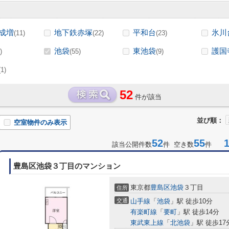
成増
地下鉄赤塚
平和台
氷川
(11)
(22)
(23)
池袋
東池袋
護国
)
(55)
(9)
(1)
52
件が該当
並び順：
空室物件のみ表示
52
55
1-
該当公開件数
件 空き数
件
豊島区池袋３丁目のマンション
東京都
豊島区
池袋
３丁目
住所
交通
山手線
「
池袋
」駅 徒歩10分
有楽町線
「
要町
」駅 徒歩14分
東武東上線
「
北池袋
」駅 徒歩17