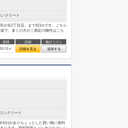
コンクリート
が谷2丁目店」まで421mです。こちら
1年築で、多くの方がご満足の物件はこち
面積
詳細
検討リスト
50.31㎡
詳細を見る
追加する
コンクリート
歩4分)がありちょっとした買い物に便利
あります。防犯対策もバッチリなマンシ