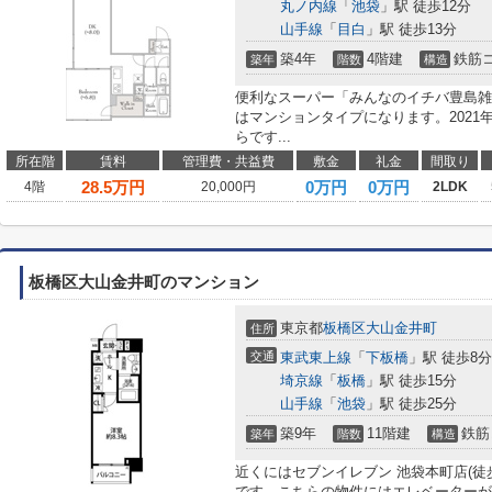
丸ノ内線
「
池袋
」駅 徒歩12分
山手線
「
目白
」駅 徒歩13分
築4年
4階建
鉄筋
築年
階数
構造
便利なスーパー「みんなのイチバ豊島雑司
はマンションタイプになります。202
らです...
所在階
賃料
管理費・共益費
敷金
礼金
間取り
28.5
万円
0万円
0万円
4階
20,000円
2LDK
板橋区大山金井町のマンション
東京都
板橋区
大山金井町
住所
交通
東武東上線
「
下板橋
」駅 徒歩8分
埼京線
「
板橋
」駅 徒歩15分
山手線
「
池袋
」駅 徒歩25分
築9年
11階建
鉄筋
築年
階数
構造
近くにはセブンイレブン 池袋本町店(徒
です。こちらの物件にはエレベーターが