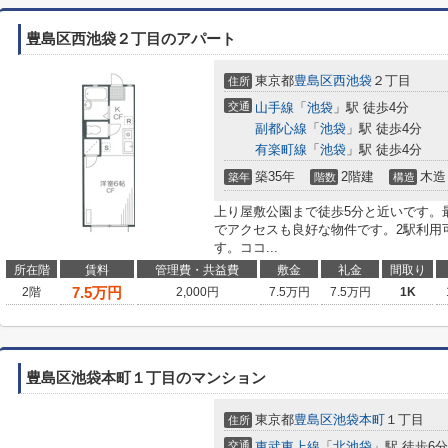
豊島区西池袋２丁目のアパート
東京都
豊島区
西池袋
２丁目
住所
交通
山手線
「
池袋
」駅 徒歩4分
副都心線
「
池袋
」駅 徒歩4分
有楽町線
「
池袋
」駅 徒歩4分
築35年
2階建
木造
築年
階数
構造
上り屋敷公園まで徒歩5分と近いです。
でアクセスも良好な物件です。2駅利用
す。ココ...
所在階
賃料
管理費・共益費
敷金
礼金
間取り
7.5
万円
2階
2,000円
7.5万円
7.5万円
1K
豊島区池袋本町１丁目のマンション
東京都
豊島区
池袋本町
１丁目
住所
交通
東武東上線
「
北池袋
」駅 徒歩6分