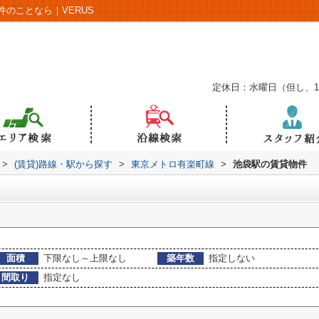
のことなら｜VERUS
定休日：水曜日（但し、
>
(賃貸)路線・駅から探す
>
東京メトロ有楽町線
>
池袋駅の賃貸物件
面積
下限なし～上限なし
築年数
指定しない
間取り
指定なし