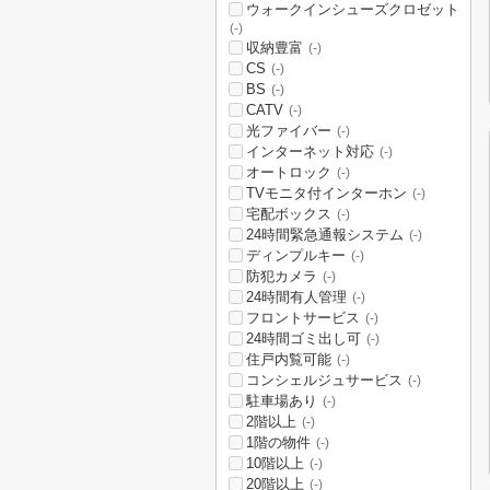
ウォークインシューズクロゼット
(-)
収納豊富
(-)
CS
(-)
BS
(-)
CATV
(-)
光ファイバー
(-)
インターネット対応
(-)
オートロック
(-)
TVモニタ付インターホン
(-)
宅配ボックス
(-)
24時間緊急通報システム
(-)
ディンプルキー
(-)
防犯カメラ
(-)
24時間有人管理
(-)
フロントサービス
(-)
24時間ゴミ出し可
(-)
住戸内覧可能
(-)
コンシェルジュサービス
(-)
駐車場あり
(-)
2階以上
(-)
1階の物件
(-)
10階以上
(-)
20階以上
(-)