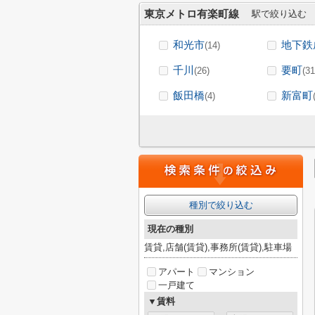
東京メトロ有楽町線
駅で絞り込む
和光市
地下鉄
(14)
千川
要町
(26)
(31
飯田橋
新富町
(4)
種別で絞り込む
現在の種別
賃貸,店舗(賃貸),事務所(賃貸),駐車場
アパート
マンション
一戸建て
▼賃料