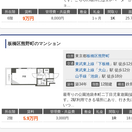
ョ...
所在階
賃料
管理費・共益費
敷金
礼金
間取り
面
9
万円
6階
8,000円
1ヶ月
1K
25.
板橋区熊野町のマンション
東京都
板橋区
熊野町
住所
交通
東武東上線
「
下板橋
」駅 徒歩12
東武東上線
「
大山
」駅 徒歩12分
山手線
「
池袋
」駅 徒歩18分
築34年
12階建
鉄
築年
階数
構造
最寄りの公園池袋本町二丁目児童遊園(
す。2駅利用できる場所にあり、行き先
いつ...
所在階
賃料
管理費・共益費
敷金
礼金
間取り
5.9
万円
2階
3,000円
1R
18