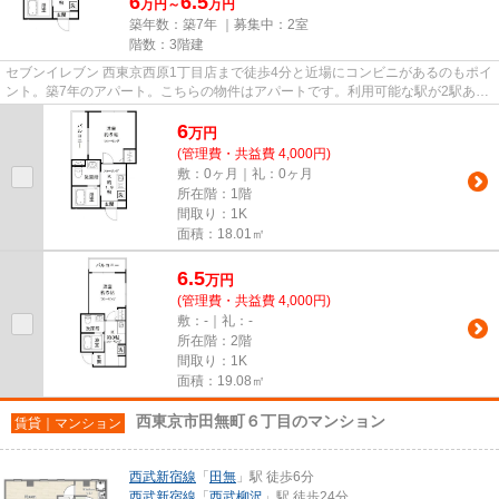
6
6.5
万円～
万円
築年数：築7年 ｜募集中：
2室
階数：3階建
セブンイレブン 西東京西原1丁目店まで徒歩4分と近場にコンビニがあるのもポイ
ント。築7年のアパート。こちらの物件はアパートです。利用可能な駅が2駅あ
り、利便性の高い物件です。ご...
6
万
円
(管理費・共益費 4,000円)
敷：0ヶ月｜礼：0ヶ月
所在階：1階
間取り：1K
面積：18.01㎡
6.5
万
円
(管理費・共益費 4,000円)
敷：-｜礼：-
所在階：2階
間取り：1K
面積：19.08㎡
西東京市田無町６丁目のマンション
賃貸｜マンション
西武新宿線
「
田無
」駅 徒歩6分
西武新宿線
「
西武柳沢
」駅 徒歩24分