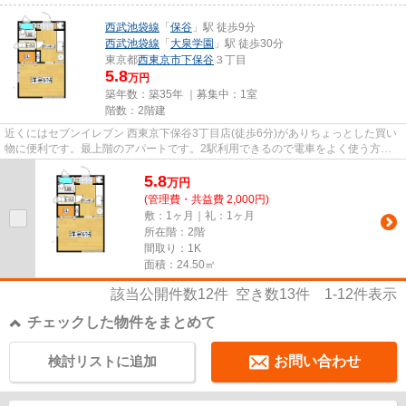
西武池袋線
「
保谷
」駅 徒歩9分
西武池袋線
「
大泉学園
」駅 徒歩30分
東京都
西東京市
下保谷
３丁目
5.8
万円
築年数：築35年 ｜募集中：
1室
階数：2階建
近くにはセブンイレブン 西東京下保谷3丁目店(徒歩6分)がありちょっとした買い
物に便利です。最上階のアパートです。2駅利用できるので電車をよく使う方に
おすすめな物件です。こちら...
5.8
万
円
(管理費・共益費 2,000円)
敷：1ヶ月｜礼：1ヶ月
所在階：2階
間取り：1K
面積：24.50㎡
該当公開件数
12
件 空き数
13
件
1-12
件表示
チェックした物件をまとめて
検討リストに追加
お問い合わせ