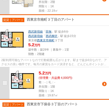
所在階：2階
間取り：1K
面積：22.19㎡
西東京市南町３丁目のアパート
賃貸｜アパート
西武新宿線
「
田無
」駅 徒歩6分
西武新宿線
「
西武柳沢
」駅 徒歩15分
東京都
西東京市
南町
３丁目
5.2
万円
築年数：築28年 ｜募集中：
1室
階数：2階建
2駅利用可能なアパートなので行動範囲も広がります。駅まで徒歩6分なので、ア
クセスの良い物件です。毎月の家賃をカード決済すると、どんどんポイントが貯
まりますよ。こちらの物件は...
5.2
万
円
(管理費・共益費 4,000円)
敷：-｜礼：-
所在階：1階
間取り：1K
面積：19.87㎡
西東京市下保谷３丁目のアパート
賃貸｜アパート