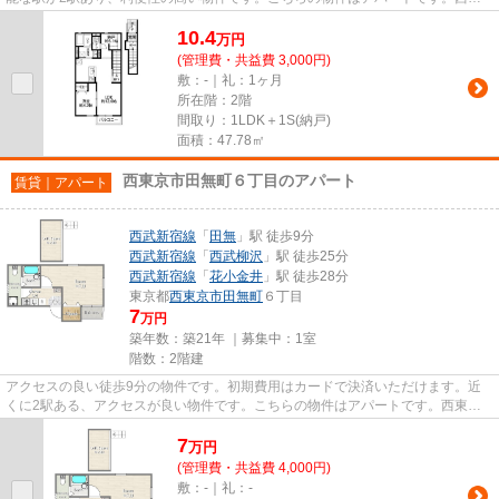
京市で探すなら西武池袋線保谷...
10.4
万
円
(管理費・共益費 3,000円)
敷：-｜礼：1ヶ月
所在階：2階
間取り：1LDK＋1S(納戸)
面積：47.78㎡
西東京市田無町６丁目のアパート
賃貸｜アパート
西武新宿線
「
田無
」駅 徒歩9分
西武新宿線
「
西武柳沢
」駅 徒歩25分
西武新宿線
「
花小金井
」駅 徒歩28分
東京都
西東京市
田無町
６丁目
7
万円
築年数：築21年 ｜募集中：
1室
階数：2階建
アクセスの良い徒歩9分の物件です。初期費用はカードで決済いただけます。近
くに2駅ある、アクセスが良い物件です。こちらの物件はアパートです。西東京
市に位置する西武新宿線田無周...
7
万
円
(管理費・共益費 4,000円)
敷：-｜礼：-