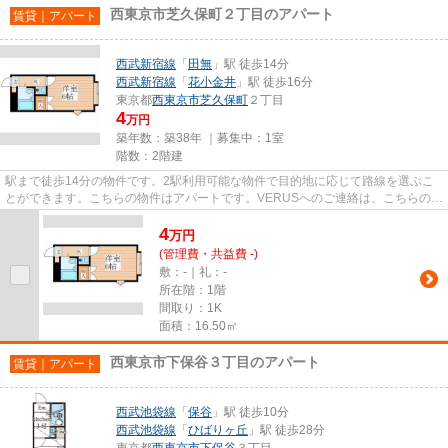
西東京市芝久保町２丁目のアパート
賃貸｜アパート
西武新宿線
「
田無
」駅 徒歩14分
西武新宿線
「
花小金井
」駅 徒歩16分
東京都
西東京市
芝久保町
２丁目
4
万円
築年数：築38年 ｜募集中：
1室
階数：2階建
駅まで徒歩14分の物件です。2駅利用可能な物件で目的地に応じて路線を選ぶこ
とができます。こちらの物件はアパートです。VERUSへのご連絡は、こちらの
03-6912-9770からお願い致します...
4
万
円
(管理費・共益費 -)
敷：-｜礼：-
所在階：1階
間取り：1K
面積：16.50㎡
西東京市下保谷３丁目のアパート
賃貸｜アパート
西武池袋線
「
保谷
」駅 徒歩10分
西武池袋線
「
ひばりヶ丘
」駅 徒歩28分
東京都
西東京市
下保谷
３丁目