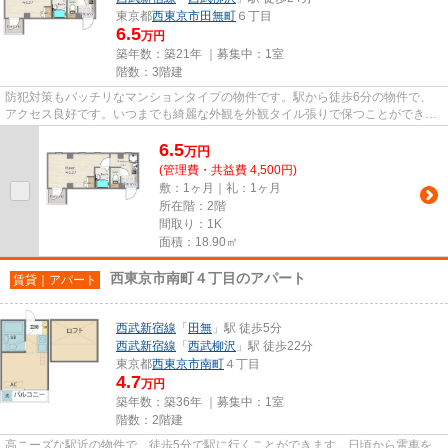
東京都
西東京市
田無町
６丁目
6.5
万円
築年数：築21年 ｜募集中：
1室
階数：3階建
防犯対策もバッチリなマンションタイプの物件です。駅から徒歩6分の物件で、
アクセス良好です。いつまでも綺麗な外観を外観タイル張りで保つことができま
す。通風良好の涼しく気持ちの...
6.5
万
円
(管理費・共益費 4,500円)
敷：1ヶ月｜礼：1ヶ月
所在階：2階
間取り：1K
面積：18.90㎡
西東京市南町４丁目のアパート
賃貸｜アパート
西武新宿線
「
田無
」駅 徒歩5分
西武新宿線
「
西武柳沢
」駅 徒歩22分
東京都
西東京市
南町
４丁目
4.7
万円
築年数：築36年 ｜募集中：
1室
階数：2階建
高ニーズな駅近の物件で、徒歩5分で駅に行くことができます。日頃から電車を