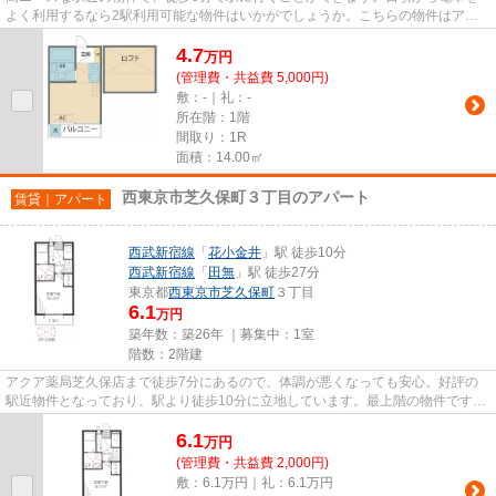
よく利用するなら2駅利用可能な物件はいかがでしょうか。こちらの物件はアパ
ートです。当社スタッフが地域...
4.7
万
円
(管理費・共益費 5,000円)
敷：-｜礼：-
所在階：1階
間取り：1R
面積：14.00㎡
西東京市芝久保町３丁目のアパート
賃貸｜アパート
西武新宿線
「
花小金井
」駅 徒歩10分
西武新宿線
「
田無
」駅 徒歩27分
東京都
西東京市
芝久保町
３丁目
6.1
万円
築年数：築26年 ｜募集中：
1室
階数：2階建
アクア薬局芝久保店まで徒歩7分にあるので、体調が悪くなっても安心。好評の
駅近物件となっており、駅より徒歩10分に立地しています。最上階の物件です。
付近に駅が2駅あり、行き先に...
6.1
万
円
(管理費・共益費 2,000円)
敷：6.1万円｜礼：6.1万円