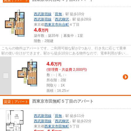
西武新宿線
「
田無
」駅 徒歩10分
西武新宿線
「
西武柳沢
」駅 徒歩28分
東京都
西東京市
向台町
４丁目
4.6
万円
築年数：築35年 ｜募集中：
1室
階数：2階建
こちらの物件はアパートです。ご利用可能な駅が2つあり、行き先に応じて乗車
駅の使い分けができます。駅から徒歩10分にある物件なので、電車利用が多い方
にオススメです。VERUSから物...
4.6
万
円
(管理費・共益費 2,000円)
敷：-｜礼：-
所在階：2階
間取り：1K
面積：16.25㎡
西東京市田無町５丁目のアパート
賃貸｜アパート
西武新宿線
「
田無
」駅 徒歩11分
西武新宿線
「
西武柳沢
」駅 徒歩22分
東京都
西東京市
田無町
５丁目