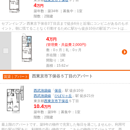
4
万円
築年数：築34年 ｜募集中：
1室
階数：2階建
セブンイレブン 西東京下保谷3丁目店まで徒歩6分と近場にコンビニがあるのもポ
イント。朝に慌てることなく行動するために駅から徒歩10分の駅近アパートはい
かがでしょうか。行き先に応...
4
万
円
(管理費・共益費 2,000円)
敷：0ヶ月｜礼：0ヶ月
所在階：1階
間取り：1K
面積：15.62㎡
西東京市下保谷５丁目のアパート
賃貸｜アパート
西武池袋線
「
保谷
」駅 徒歩10分
西武池袋線
「
ひばりヶ丘
」駅 徒歩21分
東京都
西東京市
下保谷
５丁目
10.4
万円
築年数：築9年 ｜募集中：
1室
階数：2階建
最上階のアパートです。築9年の物件で充実した毎日を過ごしませんか。利用可
能な駅が2駅あり、利便性の高い物件です。こちらの物件はアパートです。西東