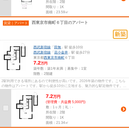
所在階：2階
間取り：1K
面積：23.59㎡
西東京市南町６丁目のアパート
賃貸｜アパート
西武新宿線
「
田無
」駅 徒歩10分
西武新宿線
「
花小金井
」駅 徒歩27分
東京都
西東京市
南町
６丁目
7.2
万円
築年数：築1年未満 ｜募集中：
1室
階数：2階建
2駅利用できる場所にあるので利便性が高いです。2026年築の物件です。こちら
の物件はアパートです。駅から徒歩10分に立地する、魅力的な駅近物件です。お
客様の多種多様なニーズにお応...
7.2
万
円
(管理費・共益費 5,000円)
敷：1ヶ月｜礼：-
所在階：2階
間取り：1K
面積：21.34㎡