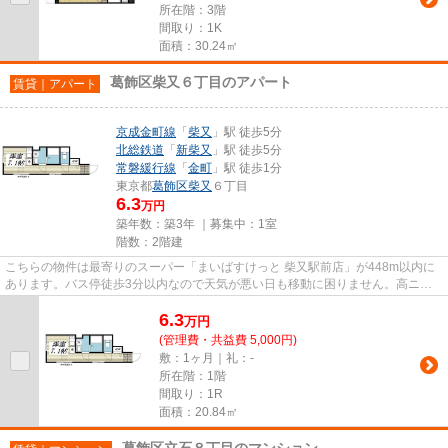
所在階：3階
間取り：1K
面積：30.24㎡
葛飾区柴又６丁目のアパート
賃貸｜アパート
京成金町線
「
柴又
」駅 徒歩5分
北総鉄道
「
新柴又
」駅 徒歩5分
常磐緩行線
「
金町
」駅 徒歩1分
東京都
葛飾区
柴又
６丁目
6.3
万円
築年数：築3年 ｜募集中：
1室
階数：2階建
こちらの物件は最寄りのスーパー「まいばすけっと 柴又駅前店」が448m以内に
あります。バス停徒歩3分以内なので天気が悪い日も移動に困りません。高ニー
ズな駅近の物件で、徒歩5分で駅...
6.3
万
円
(管理費・共益費 5,000円)
敷：1ヶ月｜礼：-
所在階：1階
間取り：1R
面積：20.84㎡
葛飾区立石８丁目のマンション