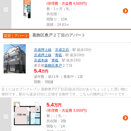
(管理費・共益費 4,000円)
敷：1ヶ月｜礼：-
所在階：-
間取り：1DK
面積：24.83㎡
葛飾区奥戸２丁目のアパート
賃貸｜アパート
京成押上線
「
京成立石
」駅 徒歩10分
京成押上線
「
青砥
」駅 徒歩19分
京成本線
「
青砥
」駅 徒歩19分
東京都
葛飾区
奥戸
２丁目
5.4
万円
築年数：築11年 ｜募集中：
1室
階数：3階建
近くにはセブンイレブン 葛飾奥戸2丁目店(徒歩3分)がありちょっとした買い物に
便利です。駅から徒歩10分に立地する物件です。こちらの物件はアパートです。
物件のお問い合わせはお気軽...
5.4
万
円
(管理費・共益費 3,000円)
敷：-｜礼：-
所在階：2階
間取り：1R