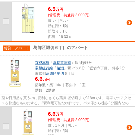
の位置にある物件なので、アク...
6.5
万
円
(管理費・共益費 3,000円)
敷：-｜礼：-
所在階：1階
間取り：1K
面積：16.33㎡
葛飾区堀切６丁目のアパート
賃貸｜アパート
京成本線
「
堀切菖蒲園
」駅 徒歩7分
常磐緩行線
「
綾瀬
」駅 バス8分 「堀切六丁目」 停歩2分
東京都
葛飾区
堀切
６丁目
6.6
万円
築年数：築11年 ｜募集中：
1室
階数：2階建
薬や日用品を買うのに便利なさくら薬局 堀切店まで318mです。電車でのアクセ
スを快適なものにする、2駅利用可能な物件です。バス停から徒歩3分圏内なの
で、雨の日の外出も苦になりませ...
6.6
万
円
(管理費・共益費 3,000円)
敷：1ヶ月｜礼：-
所在階：2階