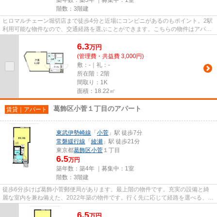
階数：3階建
ヒロマルチェーン堀切店まで徒歩4分と近場にコンビニがあるのもポイント。2駅
利用可能な物件なので、交通経路を選ぶことができます。こちらの物件はアパー
トです。駅徒歩9分に駅が立地...
6.3
万
円
(管理費・共益費 3,000円)
敷：-｜礼：-
所在階：2階
間取り：1K
面積：18.22㎡
葛飾区小菅１丁目のアパート
賃貸｜アパート
東武伊勢崎線
「
小菅
」駅 徒歩7分
常磐緩行線
「
綾瀬
」駅 徒歩21分
東京都
葛飾区
小菅
１丁目
6.5
万円
築年数：築4年 ｜募集中：
1室
階数：3階建
徒歩6分歩けば葛飾小菅郵便局があります。最上階の物件です。充実の設備と綺
麗な室内を兼ね備えた、2022年築の物件です。行く先に応じて経路を選べる、2
駅利用可能な物件です。ココ東...
6.5
万
円