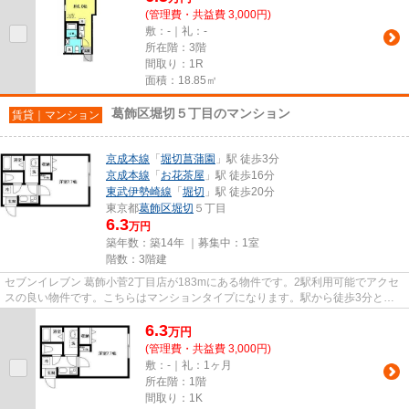
(管理費・共益費 3,000円)
敷：-｜礼：-
所在階：3階
間取り：1R
面積：18.85㎡
葛飾区堀切５丁目のマンション
賃貸｜マンション
京成本線
「
堀切菖蒲園
」駅 徒歩3分
京成本線
「
お花茶屋
」駅 徒歩16分
東武伊勢崎線
「
堀切
」駅 徒歩20分
東京都
葛飾区
堀切
５丁目
6.3
万円
築年数：築14年 ｜募集中：
1室
階数：3階建
セブンイレブン 葛飾小菅2丁目店が183mにある物件です。2駅利用可能でアクセ
スの良い物件です。こちらはマンションタイプになります。駅から徒歩3分とい
うアクセス良好な駅近物件はい...
6.3
万
円
(管理費・共益費 3,000円)
敷：-｜礼：1ヶ月
所在階：1階
間取り：1K