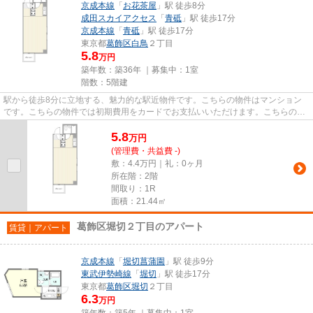
京成本線
「
お花茶屋
」駅 徒歩8分
成田スカイアクセス
「
青砥
」駅 徒歩17分
京成本線
「
青砥
」駅 徒歩17分
東京都
葛飾区
白鳥
２丁目
5.8
万円
築年数：築36年 ｜募集中：
1室
階数：5階建
駅から徒歩8分に立地する、魅力的な駅近物件です。こちらの物件はマンション
です。こちらの物件では初期費用をカードでお支払いいただけます。こちらの物
件にはエレベーターが付いてい...
5.8
万
円
(管理費・共益費 -)
敷：4.4万円｜礼：0ヶ月
所在階：2階
間取り：1R
面積：21.44㎡
葛飾区堀切２丁目のアパート
賃貸｜アパート
京成本線
「
堀切菖蒲園
」駅 徒歩9分
東武伊勢崎線
「
堀切
」駅 徒歩17分
東京都
葛飾区
堀切
２丁目
6.3
万円
築年数：築5年 ｜募集中：
1室