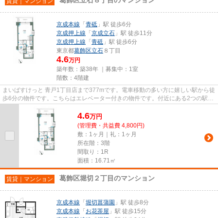
賃貸｜マンション
京成本線
「
青砥
」駅 徒歩6分
京成押上線
「
京成立石
」駅 徒歩11分
京成押上線
「
青砥
」駅 徒歩6分
東京都
葛飾区
立石
８丁目
4.6
万円
築年数：築38年 ｜募集中：
1室
階数：4階建
まいばすけっと 青戸1丁目店まで377mです。電車移動の多い方に嬉しい駅から徒
歩6分の物件です。こちらはエレベーター付きの物件です。付近にある2つの駅
は、用途や行き先に応じて使い...
4.6
万
円
(管理費・共益費 4,800円)
敷：1ヶ月｜礼：1ヶ月
所在階：3階
間取り：1R
面積：16.71㎡
葛飾区堀切２丁目のマンション
賃貸｜マンション
京成本線
「
堀切菖蒲園
」駅 徒歩8分
京成本線
「
お花茶屋
」駅 徒歩15分