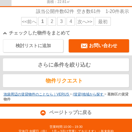
面積：22.81㎡
該当公開件数
62
件 空き数
61
件
1-20
件表示
1
2
3
4
<<前へ
次へ>>
最初
チェックした物件をまとめて
検討リストに追加
お問い合わせ
さらに条件を絞り込む
物件リクエスト
池袋周辺の賃貸物件のことなら｜VERUS
>
(賃貸)地域から探す
>
葛飾区の賃貸
物件
ページトップに戻る
営業時間:10:00～19:30
定休日:水曜日（但し、1月～3月は営業しております）・年末年始