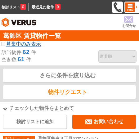
0
0
検討リスト
最近見た物件
お問合せ
葛飾区 賃貸物件一覧
募集中のみ表示
62
該当物件
件
61
空き数
件
さらに条件を絞り込む
物件リクエスト
チェックした物件をまとめて
検討リストに追加
お問い合わせ
葛飾区亀有３丁目のマンション
賃貸｜マンション