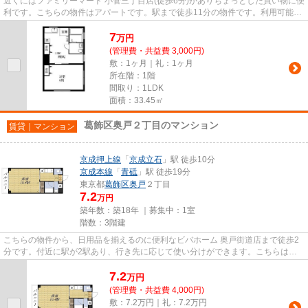
近くにはファミリーマート 小菅三丁目店(徒歩6分)がありちょっとした買い物に便
利です。こちらの物件はアパートです。駅まで徒歩11分の物件です。利用可能な
駅が2駅あり、利便性の高い...
7
万
円
(管理費・共益費 3,000円)
敷：1ヶ月｜礼：1ヶ月
所在階：1階
間取り：1LDK
面積：33.45㎡
葛飾区奥戸２丁目のマンション
賃貸｜マンション
京成押上線
「
京成立石
」駅 徒歩10分
京成本線
「
青砥
」駅 徒歩19分
東京都
葛飾区
奥戸
２丁目
7.2
万円
築年数：築18年 ｜募集中：
1室
階数：3階建
こちらの物件から、日用品を揃えるのに便利なビバホーム 奥戸街道店まで徒歩2
分です。付近に駅が2駅あり、行き先に応じて使い分けができます。こちらはマ
ンションタイプになります。駅...
7.2
万
円
(管理費・共益費 4,000円)
敷：7.2万円｜礼：7.2万円