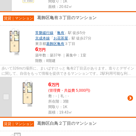
間取り：1K
面積：20.62㎡
葛飾区亀有３丁目のマンション
賃貸｜マンション
常磐緩行線
「
亀有
」駅 徒歩5分
京成本線
「
お花茶屋
」駅 徒歩27分
東京都
葛飾区
亀有
３丁目
6
万円
築年数：築37年 ｜募集中：
1室
階数：8階建
歩いて326mの場所に、まいばすけっと 亀有2丁目店があります。造りとデザイン
に関して、自信をもって情報を提供できるマンションです。2駅利用可能な利便
性の高い物件です。駅まで徒歩...
6
万
円
(管理費・共益費 5,000円)
敷：-｜礼：-
所在階：3階
間取り：1K
面積：19.43㎡
葛飾区白鳥２丁目のマンション
賃貸｜マンション