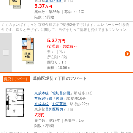
東京都
葛飾区
金町
５丁目
5.37
万円
築年数：築36年 ｜募集中：
1室
階数：5階建
近くのまいばすけっと 京成金町店まで徒歩2分で行けます。エレベーター付き物
件です。造りとデザインに関して、自信をもって情報を提供できるマンションで
す。徒歩3分に駅がある物件で...
5.37
万
円
(管理費・共益費 -)
敷：-｜礼：-
所在階：3階
間取り：1R
面積：18.56㎡
葛飾区堀切７丁目のアパート
賃貸｜アパート
京成本線
「
堀切菖蒲園
」駅 徒歩11分
常磐緩行線
「
綾瀬
」駅 徒歩16分
京成本線
「
お花茶屋
」駅 徒歩22分
東京都
葛飾区
堀切
７丁目
7
万円
築年数：築37年 ｜募集中：
1室
階数：2階建