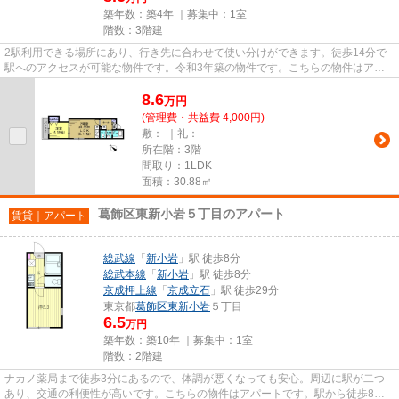
築年数：築4年 ｜募集中：
1室
階数：3階建
2駅利用できる場所にあり、行き先に合わせて使い分けができます。徒歩14分で
駅へのアクセスが可能な物件です。令和3年築の物件です。こちらの物件はアパ
ートです。お出かけもスムーズ...
8.6
万
円
(管理費・共益費 4,000円)
敷：-｜礼：-
所在階：3階
間取り：1LDK
面積：30.88㎡
葛飾区東新小岩５丁目のアパート
賃貸｜アパート
総武線
「
新小岩
」駅 徒歩8分
総武本線
「
新小岩
」駅 徒歩8分
京成押上線
「
京成立石
」駅 徒歩29分
東京都
葛飾区
東新小岩
５丁目
6.5
万円
築年数：築10年 ｜募集中：
1室
階数：2階建
ナカノ薬局まで徒歩3分にあるので、体調が悪くなっても安心。周辺に駅が二つ
あり、交通の利便性が高いです。こちらの物件はアパートです。駅から徒歩8分