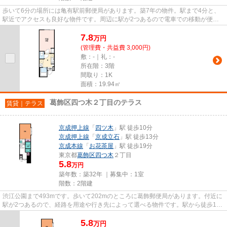
歩いて6分の場所には亀有駅前郵便局があります。築7年の物件。駅まで4分と、
駅近でアクセスも良好な物件です。周辺に駅が2つあるので電車での移動が便利
です。VERUSスタッフが不動産に...
7.8
万
円
(管理費・共益費 3,000円)
敷：-｜礼：-
所在階：3階
間取り：1K
面積：19.94㎡
葛飾区四つ木２丁目のテラス
賃貸｜テラス
京成押上線
「
四ツ木
」駅 徒歩10分
京成押上線
「
京成立石
」駅 徒歩13分
京成本線
「
お花茶屋
」駅 徒歩19分
東京都
葛飾区
四つ木
２丁目
5.8
万円
築年数：築32年 ｜募集中：
1室
階数：2階建
渋江公園まで493mです。歩いて202mのところに葛飾郵便局があります。付近に
駅が2つあるので、経路を用途や行き先によって選べる物件です。駅から徒歩10
分のテラスハウスで、電車での通...
5.8
万
円