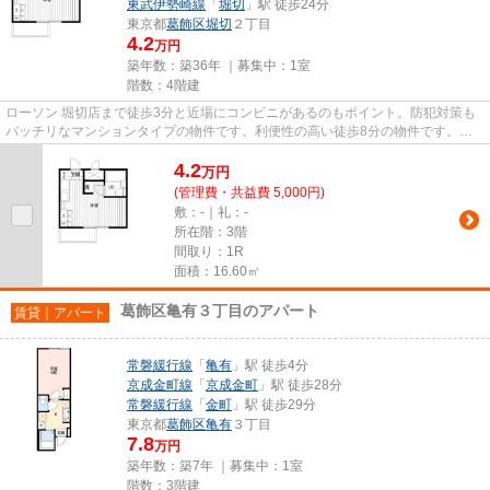
東武伊勢崎線
「
堀切
」駅 徒歩24分
東京都
葛飾区
堀切
２丁目
4.2
万円
築年数：築36年 ｜募集中：
1室
階数：4階建
ローソン 堀切店まで徒歩3分と近場にコンビニがあるのもポイント。防犯対策も
バッチリなマンションタイプの物件です。利便性の高い徒歩8分の物件です。電
車での移動がより便利になる、...
4.2
万
円
(管理費・共益費 5,000円)
敷：-｜礼：-
所在階：3階
間取り：1R
面積：16.60㎡
葛飾区亀有３丁目のアパート
賃貸｜アパート
常磐緩行線
「
亀有
」駅 徒歩4分
京成金町線
「
京成金町
」駅 徒歩28分
常磐緩行線
「
金町
」駅 徒歩29分
東京都
葛飾区
亀有
３丁目
7.8
万円
築年数：築7年 ｜募集中：
1室
階数：3階建