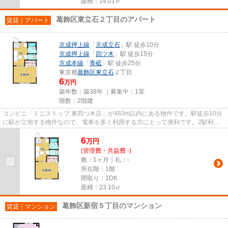
面積：14.01㎡
葛飾区東立石２丁目のアパート
賃貸｜アパート
京成押上線
「
京成立石
」駅 徒歩10分
京成押上線
「
四ツ木
」駅 徒歩15分
京成本線
「
青砥
」駅 徒歩25分
東京都
葛飾区
東立石
２丁目
6
万円
築年数：築38年 ｜募集中：
1室
階数：2階建
コンビニ「ミニストップ 東四つ木店」が483m以内にある物件です。駅徒歩10分
に駅が立地する物件なので、電車を多く利用する方にとって便利です。2駅利用
可能でアクセスの良いアパート...
6
万
円
(管理費・共益費 -)
敷：1ヶ月｜礼：-
所在階：1階
間取り：1DK
面積：23.10㎡
葛飾区新宿５丁目のマンション
賃貸｜マンション