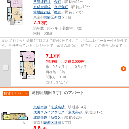
常磐緩行線
「
金町
」駅 徒歩11分
京成金町線
「
京成金町
」駅 徒歩10分
常磐緩行線
「
亀有
」駅 徒歩20分
東京都
葛飾区
新宿
５丁目
7.1
万円
築年数：築27年 ｜募集中：
1室
階数：6階建
まいばすけっと 金町4丁目店まで徒歩5分です。こちらはエレベーター付き物件で
す。普段使っているクレジットで、家賃の決済が可能です。この物件は駅まで徒
歩11分の立地です。丁寧かつ...
7.1
万
円
(管理費・共益費 3,000円)
敷：0.5ヶ月｜礼：0.5ヶ月
所在階：3階
間取り：1DK
面積：37.17㎡
葛飾区細田３丁目のアパート
賃貸｜アパート
京成本線
「
京成高砂
」駅 徒歩14分
成田スカイアクセス
「
京成高砂
」駅 徒歩17分
北総鉄道
「
新柴又
」駅 徒歩20分
東京都
葛飾区
細田
３丁目
8.6
万円