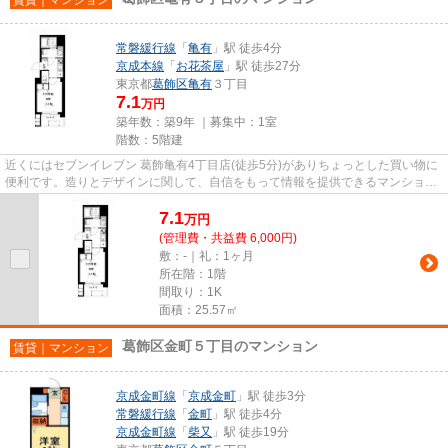
常磐緩行線
「
亀有
」駅 徒歩4分
京成本線
「
お花茶屋
」駅 徒歩27分
東京都
葛飾区
亀有
３丁目
7.1
万円
築年数：築9年 ｜募集中：
1室
階数：5階建
近くにはセブンイレブン 葛飾亀有4丁目店(徒歩5分)がありちょっとした買い物に
便利です。造りとデザインに関して、自信をもって情報を提供できるマンション
です。こだわり派も満足でき...
7.1
万
円
(管理費・共益費 6,000円)
敷：-｜礼：1ヶ月
所在階：1階
間取り：1K
面積：25.57㎡
葛飾区金町５丁目のマンション
賃貸｜マンション
京成金町線
「
京成金町
」駅 徒歩3分
常磐緩行線
「
金町
」駅 徒歩4分
京成金町線
「
柴又
」駅 徒歩19分