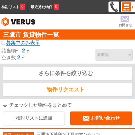
0
0
検討リスト
最近見た物件
お問合せ
三鷹市 賃貸物件一覧
募集中のみ表示
2
該当物件
件
2
空き数
件
さらに条件を絞り込む
物件リクエスト
チェックした物件をまとめて
検討リストに追加
お問い合わせ
三鷹市下連雀３丁目のマンション
賃貸｜マンション