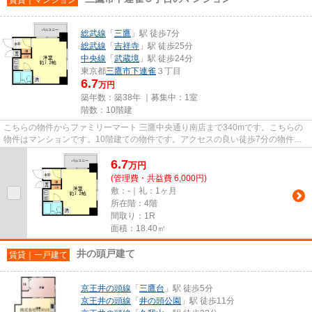
総武線
「
三鷹
」駅 徒歩7分
総武線
「
吉祥寺
」駅 徒歩25分
中央線
「
武蔵境
」駅 徒歩24分
東京都
三鷹市
下連雀
３丁目
6.7
万円
築年数：築38年 ｜募集中：
1室
階数：10階建
こちらの物件からファミリーマート 三鷹中央通り南店まで340mです。こちらの
物件はマンションです。10階建ての物件です。アクセスの良い徒歩7分の物件で
す。三鷹市より総武線三鷹周辺...
6.7
万
円
(管理費・共益費 6,000円)
敷：-｜礼：1ヶ月
所在階：4階
間取り：1R
面積：18.40㎡
井の頭戸建て
賃貸｜一戸建て
京王井の頭線
「
三鷹台
」駅 徒歩5分
京王井の頭線
「
井の頭公園
」駅 徒歩11分