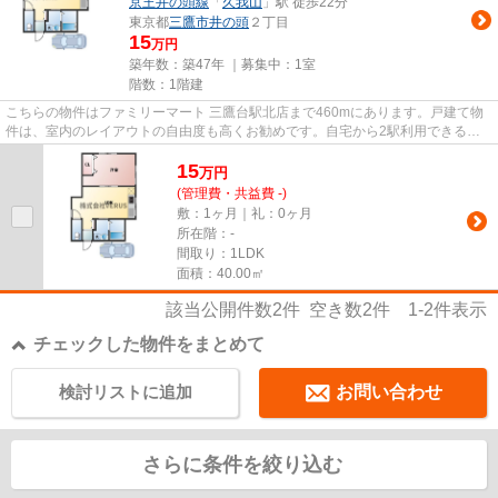
京王井の頭線
「
久我山
」駅 徒歩22分
東京都
三鷹市
井の頭
２丁目
15
万円
築年数：築47年 ｜募集中：
1室
階数：1階建
こちらの物件はファミリーマート 三鷹台駅北店まで460mにあります。戸建て物
件は、室内のレイアウトの自由度も高くお勧めです。自宅から2駅利用できる、
利便性の高い物件です。駅まで...
15
万
円
(管理費・共益費 -)
敷：1ヶ月｜礼：0ヶ月
所在階：-
間取り：1LDK
面積：40.00㎡
該当公開件数
2
件 空き数
2
件
1-2
件表示
チェックした物件をまとめて
検討リストに追加
お問い合わせ
さらに条件を絞り込む