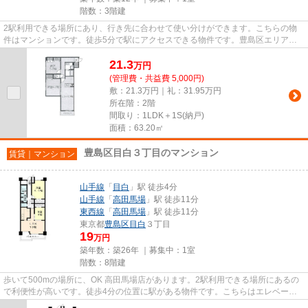
階数：3階建
2駅利用できる場所にあり、行き先に合わせて使い分けができます。こちらの物
件はマンションです。徒歩5分で駅にアクセスできる物件です。豊島区エリアの
賃貸検索は情報量豊富な当社に...
21.3
万
円
(管理費・共益費 5,000円)
敷：21.3万円｜礼：31.95万円
所在階：2階
間取り：1LDK＋1S(納戸)
面積：63.20㎡
豊島区目白３丁目のマンション
賃貸｜マンション
山手線
「
目白
」駅 徒歩4分
山手線
「
高田馬場
」駅 徒歩11分
東西線
「
高田馬場
」駅 徒歩11分
東京都
豊島区
目白
３丁目
19
万円
築年数：築26年 ｜募集中：
1室
階数：8階建
歩いて500mの場所に、OK 高田馬場店があります。2駅利用できる場所にあるの
で利便性が高いです。徒歩4分の位置に駅がある物件です。こちらはエレベータ
ー付き物件です。山手線目白をよ...