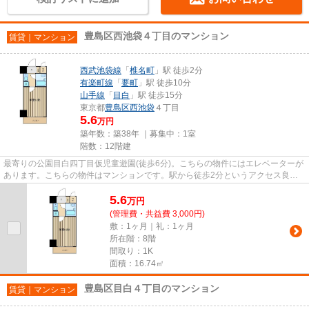
豊島区西池袋４丁目のマンション
賃貸｜マンション
西武池袋線
「
椎名町
」駅 徒歩2分
有楽町線
「
要町
」駅 徒歩10分
山手線
「
目白
」駅 徒歩15分
東京都
豊島区
西池袋
４丁目
5.6
万円
築年数：築38年 ｜募集中：
1室
階数：12階建
最寄りの公園目白四丁目仮児童遊園(徒歩6分)。こちらの物件にはエレベーターが
あります。こちらの物件はマンションです。駅から徒歩2分というアクセス良好
な駅近物件はいかがですか。i...
5.6
万
円
(管理費・共益費 3,000円)
敷：1ヶ月｜礼：1ヶ月
所在階：8階
間取り：1K
面積：16.74㎡
豊島区目白４丁目のマンション
賃貸｜マンション