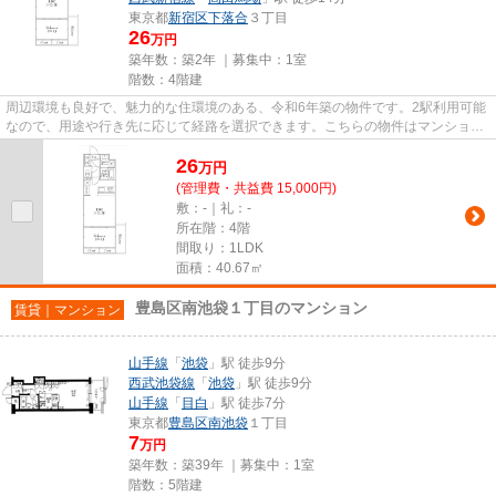
東京都
新宿区
下落合
３丁目
26
万円
築年数：築2年 ｜募集中：
1室
階数：4階建
周辺環境も良好で、魅力的な住環境のある、令和6年築の物件です。2駅利用可能
なので、用途や行き先に応じて経路を選択できます。こちらの物件はマンション
です。駅から徒歩7分に立地す...
26
万
円
(管理費・共益費 15,000円)
敷：-｜礼：-
所在階：4階
間取り：1LDK
面積：40.67㎡
豊島区南池袋１丁目のマンション
賃貸｜マンション
山手線
「
池袋
」駅 徒歩9分
西武池袋線
「
池袋
」駅 徒歩9分
山手線
「
目白
」駅 徒歩7分
東京都
豊島区
南池袋
１丁目
7
万円
築年数：築39年 ｜募集中：
1室
階数：5階建