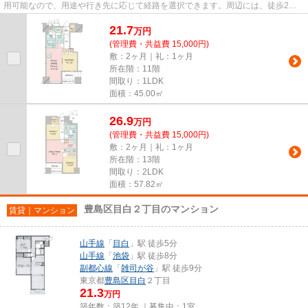
用可能なので、用途や行き先に応じて経路を選択できます。周辺には、徒歩2分
で利用できる駅があります。丸...
21.7
万
円
(管理費・共益費 15,000円)
敷：2ヶ月｜礼：1ヶ月
所在階：11階
間取り：1LDK
面積：45.00㎡
26.9
万
円
(管理費・共益費 15,000円)
敷：2ヶ月｜礼：1ヶ月
所在階：13階
間取り：2LDK
面積：57.82㎡
豊島区目白２丁目のマンション
賃貸｜マンション
山手線
「
目白
」駅 徒歩5分
山手線
「
池袋
」駅 徒歩8分
副都心線
「
雑司が谷
」駅 徒歩9分
東京都
豊島区
目白
２丁目
21.3
万円
築年数：築12年 ｜募集中：
1室