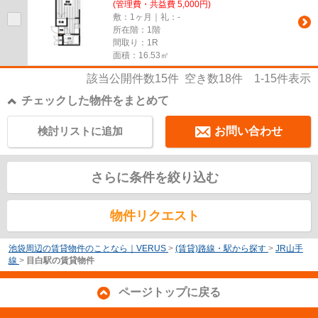
(管理費・共益費 5,000円)
敷：1ヶ月｜礼：-
所在階：1階
間取り：1R
面積：16.53㎡
該当公開件数
15
件 空き数
18
件
1-15
件表示
チェックした物件をまとめて
検討リストに追加
お問い合わせ
さらに条件を絞り込む
物件リクエスト
池袋周辺の賃貸物件のことなら｜VERUS
>
(賃貸)路線・駅から探す
>
JR山手
線
>
目白駅の賃貸物件
ページトップに戻る