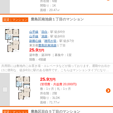
所在階：6階
間取り：1K
面積：20.47㎡
豊島区南池袋１丁目のマンション
賃貸｜マンション
山手線
「
目白
」駅 徒歩6分
山手線
「
池袋
」駅 徒歩6分
副都心線
「
雑司が谷
」駅 徒歩7分
東京都
豊島区
南池袋
１丁目
25.9
万円
築年数：築38年 ｜募集中：
1室
階数：4階建
共用部には敷地内ごみ置き場・エレベータなどが揃っております。通勤やお出か
けに便利な、徒歩6分に駅のある物件です。こちらはマンションタイプになりま
す。こちらの物件は2沿線を利...
25.9
万
円
(管理費・共益費 20,000円)
敷：1ヶ月｜礼：1ヶ月
所在階：2階
間取り：3LDK
面積：71.77㎡
豊島区目白５丁目のマンション
賃貸｜マンション