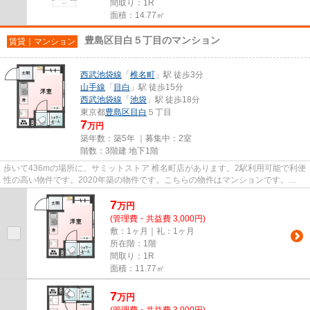
間取り：1R
面積：14.77㎡
豊島区目白５丁目のマンション
賃貸｜マンション
西武池袋線
「
椎名町
」駅 徒歩3分
山手線
「
目白
」駅 徒歩15分
西武池袋線
「
池袋
」駅 徒歩18分
東京都
豊島区
目白
５丁目
7
万円
築年数：築5年 ｜募集中：
2室
階数：3階建 地下1階
歩いて436mの場所に、サミットストア 椎名町店があります。2駅利用可能で利便
性の高い物件です。2020年築の物件です。こちらの物件はマンションです。
VERUSには豊島区エリアの賃貸情報...
7
万
円
(管理費・共益費 3,000円)
敷：1ヶ月｜礼：1ヶ月
所在階：1階
間取り：1R
面積：11.77㎡
7
万
円
(管理費・共益費 3,000円)