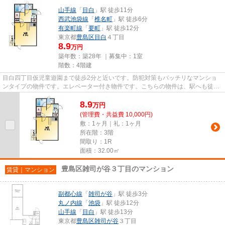
山手線
「
目白
」駅 徒歩11分
西武池袋線
「
椎名町
」駅 徒歩6分
有楽町線
「
要町
」駅 徒歩12分
東京都
豊島区
目白
４丁目
8.9
万円
築年数：築28年 ｜募集中：
1室
階数：4階建
目白四丁目仮児童遊園まで徒歩2分と近いです。防犯対策もバッチリなマンショ
ンタイプの物件です。エレベーター付き物件です。こちらの物件は、駅へも徒歩
11分と歩いてアクセスできます...
8.9
万
円
(管理費・共益費 10,000円)
敷：1ヶ月｜礼：1ヶ月
所在階：3階
間取り：1R
面積：32.00㎡
豊島区雑司が谷３丁目のマンション
賃貸｜マンション
副都心線
「
雑司が谷
」駅 徒歩3分
丸ノ内線
「
池袋
」駅 徒歩12分
山手線
「
目白
」駅 徒歩13分
東京都
豊島区
雑司が谷
３丁目