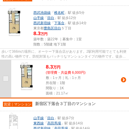
西武池袋線
「
椎名町
」駅 徒歩5分
山手線
「
目白
」駅 徒歩12分
西武新宿線
「
下落合
」駅 徒歩14分
東京都
豊島区
目白
５丁目
8.3
万円
築年数：築22年 ｜募集中：
1室
階数：5階建 地下1階
歩いて366mの場所に、オーケー下落合店があります。2駅利用可能でとても利便
性の高い物件です。防犯対策もバッチリなマンションタイプの物件です。徒歩5
分で駅にアクセスできる物件で...
8.3
万
円
(管理費・共益費 6,000円)
敷：1ヶ月｜礼：1ヶ月
所在階：1階
間取り：1K
面積：21.17㎡
新宿区下落合３丁目のマンション
賃貸｜マンション
山手線
「
目白
」駅 徒歩7分
東西線
「
高田馬場
」駅 徒歩14分
西武新宿線
「
高田馬場
」駅 徒歩14分