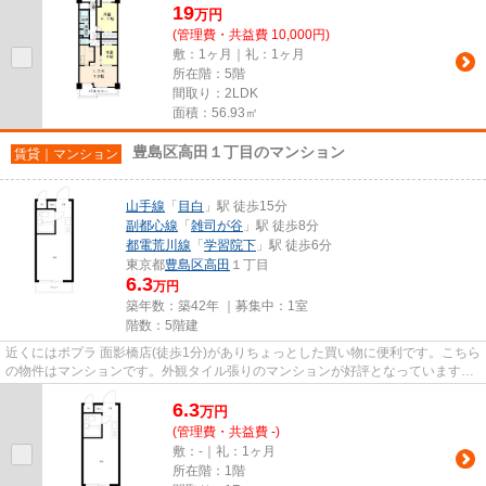
19
万
円
(管理費・共益費 10,000円)
敷：1ヶ月｜礼：1ヶ月
所在階：5階
間取り：2LDK
面積：56.93㎡
豊島区高田１丁目のマンション
賃貸｜マンション
山手線
「
目白
」駅 徒歩15分
副都心線
「
雑司が谷
」駅 徒歩8分
都電荒川線
「
学習院下
」駅 徒歩6分
東京都
豊島区
高田
１丁目
6.3
万円
築年数：築42年 ｜募集中：
1室
階数：5階建
近くにはポプラ 面影橋店(徒歩1分)がありちょっとした買い物に便利です。こちら
の物件はマンションです。外観タイル張りのマンションが好評となっています。
この物件は駅まで徒歩15分...
6.3
万
円
(管理費・共益費 -)
敷：-｜礼：1ヶ月
所在階：1階