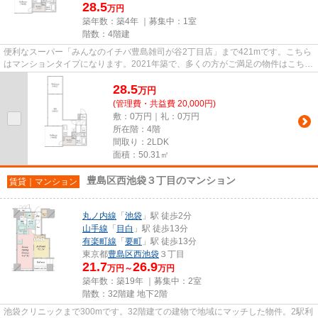
28.5
万円
築年数：築4年 ｜募集中：
1室
階数：4階建
便利なスーパー「みんなのイチバ豊島雑司が谷2丁目店」まで421mです。こちら
はマンションタイプになります。2021年築で、多くの方がご満足の物件はこちら
です。近くに駅が3つ以上ある...
28.5
万
円
(管理費・共益費 20,000円)
敷：0万円｜礼：0万円
所在階：4階
間取り：2LDK
面積：50.31㎡
豊島区西池袋３丁目のマンション
賃貸｜マンション
丸ノ内線
「
池袋
」駅 徒歩2分
山手線
「
目白
」駅 徒歩13分
有楽町線
「
要町
」駅 徒歩13分
東京都
豊島区
西池袋
３丁目
21.7
26.9
万円～
万円
築年数：築19年 ｜募集中：
2室
階数：32階建 地下2階
池袋クリニックまで300mです。32階建ての建物で地域にマッチした物件。2駅利