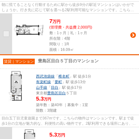
朝に慌てることなく行動するために駅から徒歩9分の駅近マンションはいかがで
しょうか。行き先に応じて駅を選べる2駅利用可能なマンションです。こちらの
物件はエレベーター付きです。...
7
万
円
(管理費・共益費 2,000円)
敷：1ヶ月｜礼：1ヶ月
所在階：4階
間取り：1R
面積：16.09㎡
豊島区目白５丁目のマンション
賃貸｜マンション
西武池袋線
「
椎名町
」駅 徒歩1分
有楽町線
「
要町
」駅 徒歩13分
山手線
「
目白
」駅 徒歩17分
東京都
豊島区
目白
５丁目
5.3
万円
築年数：築40年 ｜募集中：
1室
階数：3階建
目白五丁目児童遊園まで367mです。こちらの物件はマンションです。駅まで徒
歩1分の立地が魅力的な、利便性の高い物件です。2駅利用できる場所にあり、行
き先に合わせて使い分けができ...
5.3
万
円