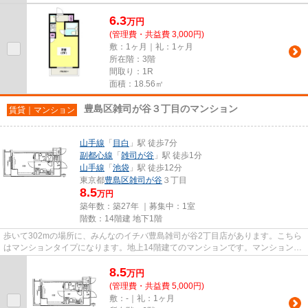
6.3
万
円
(管理費・共益費 3,000円)
敷：1ヶ月｜礼：1ヶ月
所在階：3階
間取り：1R
面積：18.56㎡
豊島区雑司が谷３丁目のマンション
賃貸｜マンション
山手線
「
目白
」駅 徒歩7分
副都心線
「
雑司が谷
」駅 徒歩1分
山手線
「
池袋
」駅 徒歩12分
東京都
豊島区
雑司が谷
３丁目
8.5
万円
築年数：築27年 ｜募集中：
1室
階数：14階建 地下1階
歩いて302mの場所に、みんなのイチバ豊島雑司が谷2丁目店があります。こちら
はマンションタイプになります。地上14階建てのマンションです。マンションの
個性を外観タイル張りなら引き...
8.5
万
円
(管理費・共益費 5,000円)
敷：-｜礼：1ヶ月