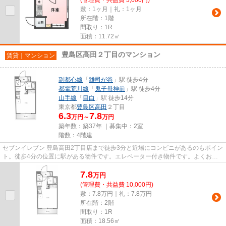
敷：1ヶ月｜礼：1ヶ月
所在階：1階
間取り：1R
面積：11.72㎡
豊島区高田２丁目のマンション
賃貸｜マンション
副都心線
「
雑司が谷
」駅 徒歩4分
都電荒川線
「
鬼子母神前
」駅 徒歩4分
山手線
「
目白
」駅 徒歩14分
東京都
豊島区
高田
２丁目
6.3
7.8
万円～
万円
築年数：築37年 ｜募集中：
2室
階数：4階建
セブンイレブン 豊島高田2丁目店まで徒歩3分と近場にコンビニがあるのもポイン
ト。徒歩4分の位置に駅がある物件です。エレベーター付き物件です。よくお出
かけをする方にも便利な、2駅...
7.8
万
円
(管理費・共益費 10,000円)
敷：7.8万円｜礼：7.8万円
所在階：2階
間取り：1R
面積：18.56㎡