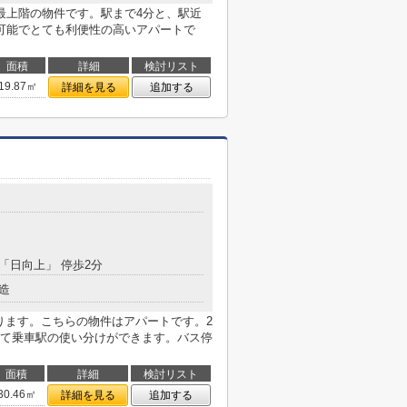
最上階の物件です。駅まで4分と、駅近
可能でとても利便性の高いアパートで
面積
詳細
検討リスト
19.87㎡
詳細を見る
追加する
目
 「日向上」 停歩2分
造
ります。こちらの物件はアパートです。2
て乗車駅の使い分けができます。バス停
面積
詳細
検討リスト
30.46㎡
詳細を見る
追加する