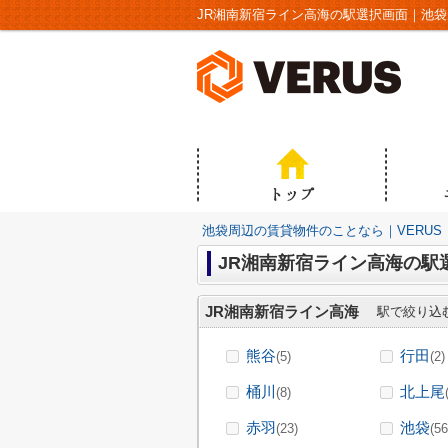
JR湘南新宿ライン高海の駅選択画面｜池袋
池袋周辺の賃貸物件のことなら｜VERUS
JR湘南新宿ライン高海の駅
JR湘南新宿ライン高海
駅で絞り込
熊谷
行田
(5)
(2)
桶川
北上尾
(8)
赤羽
池袋
(23)
(56