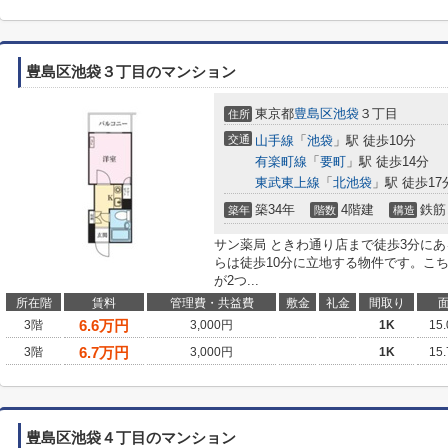
豊島区池袋３丁目のマンション
東京都
豊島区
池袋
３丁目
住所
交通
山手線
「
池袋
」駅 徒歩10分
有楽町線
「
要町
」駅 徒歩14分
東武東上線
「
北池袋
」駅 徒歩17
築34年
4階建
鉄筋
築年
階数
構造
サン薬局 ときわ通り店まで徒歩3分に
らは徒歩10分に立地する物件です。こ
が2つ...
所在階
賃料
管理費・共益費
敷金
礼金
間取り
6.6
万円
3階
3,000円
1K
15
6.7
万円
3階
3,000円
1K
15
豊島区池袋４丁目のマンション