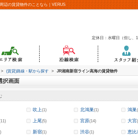
周辺の賃貸物件のことなら｜VERUS
定休日：水曜日（但し、
>
(賃貸)路線・駅から探す
>
JR湘南新宿ライン高海の賃貸物件
選択画面
む
吹上
北鴻巣
鴻巣
(1)
(1)
上尾
宮原
大宮
(11)
(5)
(14)
新宿
渋谷
恵比
)
(1)
(1)