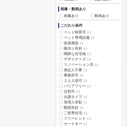
画像・動画あり
画像あり
動画あり
こだわり条件
ペット飼育可
(-)
ペット専用設備
(-)
楽器相談
(-)
陽当り良好
(-)
閑静な住宅地
(-)
デザイナーズ
(-)
リノベーション済
(-)
保証人不要
(-)
事務所可
(-)
２人入居可
(-)
バリアフリー
(-)
分割可
(-)
分譲タイプ
(-)
管理人常駐
(-)
眺望良好
(-)
二世帯住宅
(-)
フリーレント
(-)
カードキー
(-)