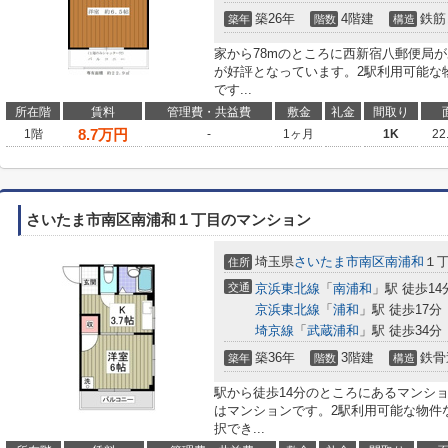
築26年
4階建
鉄筋
築年
階数
構造
家から78mのところに西新宿八郵便局
が好評となっています。2駅利用可能な
です...
所在階
賃料
管理費・共益費
敷金
礼金
間取り
8.7
万円
1階
-
1ヶ月
1K
22
さいたま市南区南浦和１丁目のマンション
埼玉県
さいたま市南区
南浦和
１
住所
交通
京浜東北線
「
南浦和
」駅 徒歩14
京浜東北線
「
浦和
」駅 徒歩17分
埼京線
「
武蔵浦和
」駅 徒歩34分
築36年
3階建
鉄骨
築年
階数
構造
駅から徒歩14分のところにあるマンシ
はマンションです。2駅利用可能な物件
択でき...