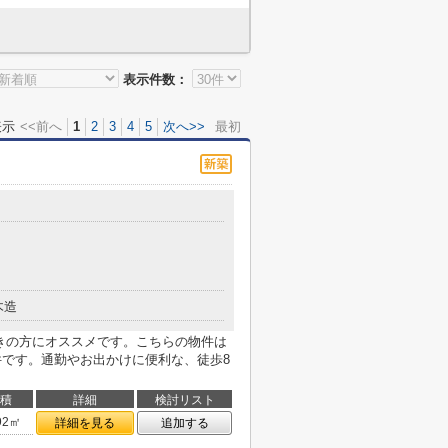
表示件数：
表示
<<前へ
1
2
3
4
5
次へ>>
最初
木造
好きの方にオススメです。こちらの物件は
件です。通勤やお出かけに便利な、徒歩8
積
詳細
検討リスト
92㎡
詳細を見る
追加する