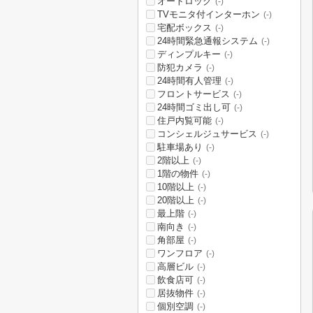
オートロック
(-)
TVモニタ付インターホン
(-)
宅配ボックス
(-)
24時間緊急通報システム
(-)
ディンプルキー
(-)
防犯カメラ
(-)
24時間有人管理
(-)
フロントサービス
(-)
24時間ゴミ出し可
(-)
住戸内覧可能
(-)
コンシェルジュサービス
(-)
駐車場あり
(-)
2階以上
(-)
1階の物件
(-)
10階以上
(-)
20階以上
(-)
最上階
(-)
南向き
(-)
角部屋
(-)
ワンフロア
(-)
高層ビル
(-)
飲食店可
(-)
居抜物件
(-)
個別空調
(-)