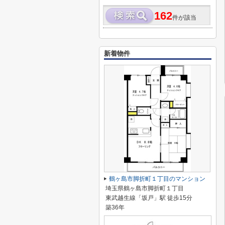
162
件が該当
新着物件
鶴ヶ島市脚折町１丁目のマンション
埼玉県鶴ヶ島市脚折町１丁目
東武越生線「坂戸」駅 徒歩15分
築36年