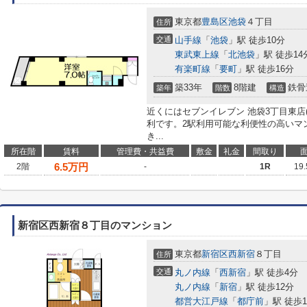
東京都
豊島区
池袋
４丁目
住所
交通
山手線
「
池袋
」駅 徒歩10分
東武東上線
「
北池袋
」駅 徒歩14
有楽町線
「
要町
」駅 徒歩16分
築33年
8階建
鉄骨
築年
階数
構造
近くにはセブンイレブン 池袋3丁目東店
利です。2駅利用可能な利便性の高いマ
き...
所在階
賃料
管理費・共益費
敷金
礼金
間取り
6.5
万円
2階
-
1R
19
新宿区西新宿８丁目のマンション
東京都
新宿区
西新宿
８丁目
住所
交通
丸ノ内線
「
西新宿
」駅 徒歩4分
丸ノ内線
「
新宿
」駅 徒歩12分
都営大江戸線
「
都庁前
」駅 徒歩1