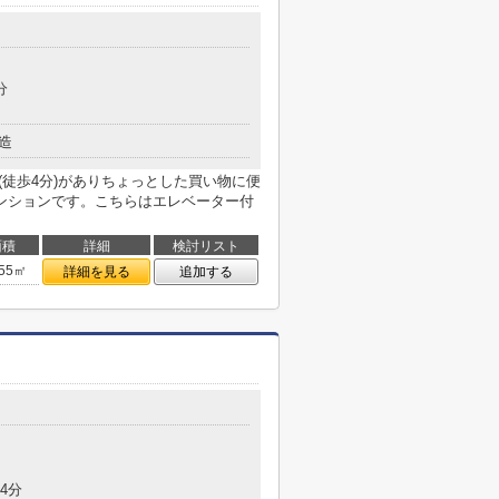
分
造
(徒歩4分)がありちょっとした買い物に便
ンションです。こちらはエレベーター付
面積
詳細
検討リスト
.55㎡
詳細を見る
追加する
4分