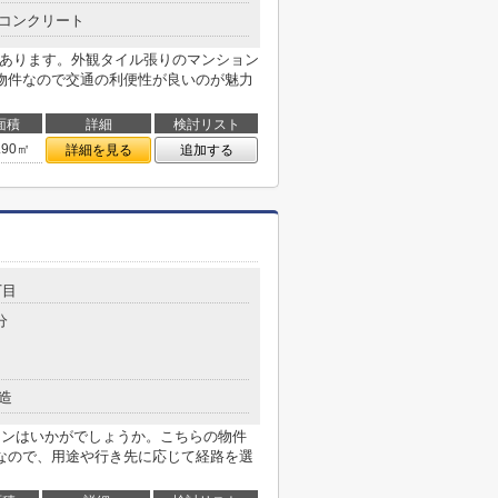
コンクリート
があります。外観タイル張りのマンション
物件なので交通の利便性が良いのが魅力
面積
詳細
検討リスト
.90㎡
詳細を見る
追加する
丁目
分
造
ョンはいかがでしょうか。こちらの物件
なので、用途や行き先に応じて経路を選