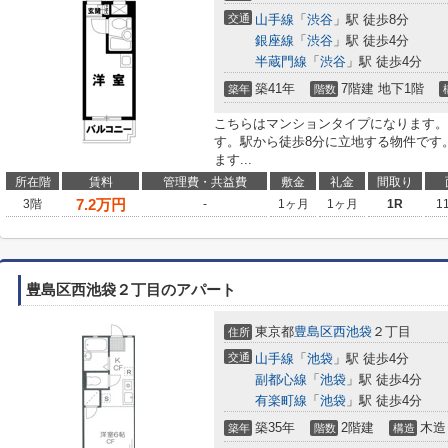
交通
山手線
「
渋谷
」駅 徒歩8分
銀座線
「
渋谷
」駅 徒歩4分
半蔵門線
「
渋谷
」駅 徒歩4分
築41年
7階建 地下1階
築年
階数
こちらはマンションタイプになります。
す。駅から徒歩8分に立地する物件です
ます...
所在階
賃料
管理費・共益費
敷金
礼金
間取り
7.2
万円
3階
-
1ヶ月
1ヶ月
1R
1
豊島区西池袋２丁目のアパート
東京都
豊島区
西池袋
２丁目
住所
交通
山手線
「
池袋
」駅 徒歩4分
副都心線
「
池袋
」駅 徒歩4分
有楽町線
「
池袋
」駅 徒歩4分
築35年
2階建
木造
築年
階数
構造