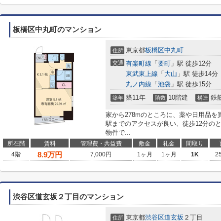
板橋区中丸町のマンション
東京都
板橋区
中丸町
住所
交通
有楽町線
「
要町
」駅 徒歩12分
東武東上線
「
大山
」駅 徒歩14分
丸ノ内線
「
池袋
」駅 徒歩15分
築11年
10階建
鉄
築年
階数
構造
家から278mのところに、薬や日用品
駅までのアクセスが良い、徒歩12分の
物件で...
所在階
賃料
管理費・共益費
敷金
礼金
間取り
8.9
万円
4階
7,000円
1ヶ月
1ヶ月
1K
2
渋谷区道玄坂２丁目のマンション
東京都
渋谷区
道玄坂
２丁目
住所