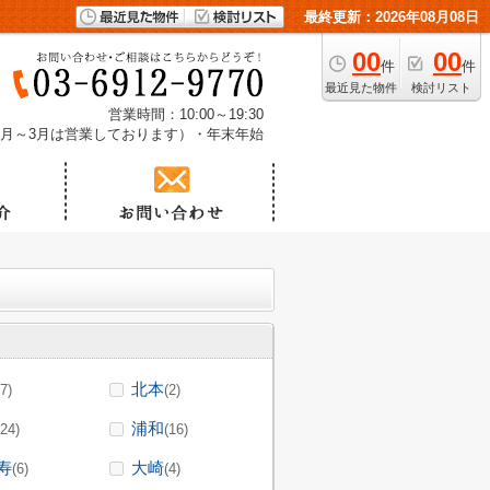
最終更新：2026年08月08日
00
00
件
件
最近見た物件
検討リスト
営業時間：10:00～19:30
1月～3月は営業しております）・年末年始
北本
(7)
(2)
浦和
(24)
(16)
寿
大崎
(6)
(4)