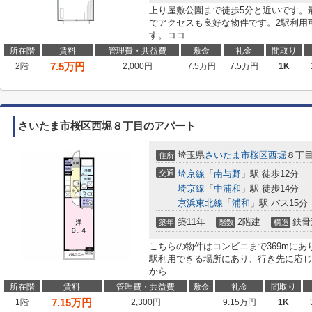
上り屋敷公園まで徒歩5分と近いです。
でアクセスも良好な物件です。2駅利用
す。ココ...
所在階
賃料
管理費・共益費
敷金
礼金
間取り
7.5
万円
2階
2,000円
7.5万円
7.5万円
1K
さいたま市桜区西堀８丁目のアパート
埼玉県
さいたま市桜区
西堀
８丁
住所
交通
埼京線
「
南与野
」駅 徒歩12分
埼京線
「
中浦和
」駅 徒歩14分
京浜東北線
「
浦和
」駅 バス15分
築11年
2階建
鉄骨
築年
階数
構造
こちらの物件はコンビニまで369mにあ
駅利用できる場所にあり、行き先に応じ
から...
所在階
賃料
管理費・共益費
敷金
礼金
間取り
7.15
万円
1階
2,300円
9.15万円
1K