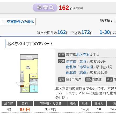
162
件が該当
並び順：
空室物件のみ表示
162
172
1-30
該当公開件数
件 空き数
件
件
北区赤羽１丁目のアパート
東京都
北区
赤羽
１丁目
住所
交通
埼京線
「
赤羽
」駅 徒歩8分
南北線
「
赤羽岩淵
」駅 徒歩1分
南北線
「
志茂
」駅 徒歩16分
築1年未満
3階建
築年
階数
構造
北区立赤羽図書館まで456mです。本
アパートです。2026年に建設された物
分に駅...
所在階
賃料
管理費・共益費
敷金
礼金
間取り
面
9
万円
2階
3,000円
1ヶ月
1R
24.