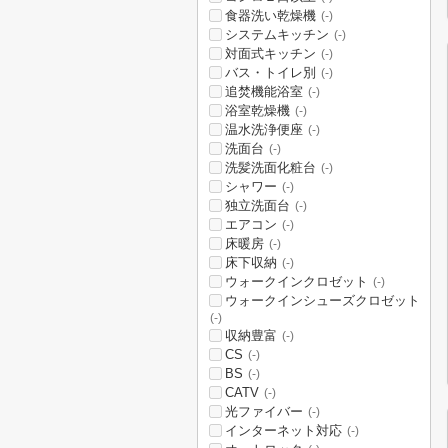
食器洗い乾燥機
(-)
システムキッチン
(-)
対面式キッチン
(-)
バス・トイレ別
(-)
追焚機能浴室
(-)
浴室乾燥機
(-)
温水洗浄便座
(-)
洗面台
(-)
洗髪洗面化粧台
(-)
シャワー
(-)
独立洗面台
(-)
エアコン
(-)
床暖房
(-)
床下収納
(-)
ウォークインクロゼット
(-)
ウォークインシューズクロゼット
(-)
収納豊富
(-)
CS
(-)
BS
(-)
CATV
(-)
光ファイバー
(-)
インターネット対応
(-)