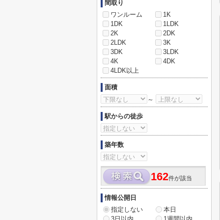
間取り
ワンルーム
1K
1DK
1LDK
2K
2DK
2LDK
3K
3DK
3LDK
4K
4DK
4LDK以上
面積
～
駅からの徒歩
築年数
162
件が該当
情報公開日
指定しない
本日
3日以内
1週間以内