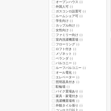
オープンハウス
(-)
外国人可
(-)
ガスコンロ設置可
(-)
ルームシェア可
(-)
学生向け
(-)
カップル向け
(-)
女性向け
(-)
ファミリー向け
(-)
室内洗濯機置場
(-)
フローリング
(-)
ロフト付き
(-)
メゾネット
(-)
ベランダ
(-)
バルコニー
(-)
ルーフバルコニー
(-)
オール電化
(-)
エレベーター
(-)
照明器具付き
(-)
駐輪場
(-)
バイク置場あり
(-)
家具・家電付き
(-)
洗濯機置場有
(-)
外観タイル張り
(-)
コンロ２口以上
(-)