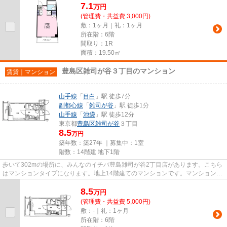
7.1
万
円
(管理費・共益費 3,000円)
敷：1ヶ月｜礼：1ヶ月
所在階：6階
間取り：1R
面積：19.50㎡
豊島区雑司が谷３丁目のマンション
賃貸｜マンション
山手線
「
目白
」駅 徒歩7分
副都心線
「
雑司が谷
」駅 徒歩1分
山手線
「
池袋
」駅 徒歩12分
東京都
豊島区
雑司が谷
３丁目
8.5
万円
築年数：築27年 ｜募集中：
1室
階数：14階建 地下1階
歩いて302mの場所に、みんなのイチバ豊島雑司が谷2丁目店があります。こちら
はマンションタイプになります。地上14階建てのマンションです。マンションの
個性を外観タイル張りなら引き...
8.5
万
円
(管理費・共益費 5,000円)
敷：-｜礼：1ヶ月
所在階：6階