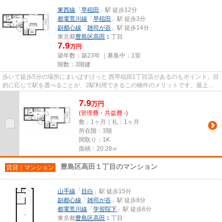
東西線
「
早稲田
」駅 徒歩12分
都電荒川線
「
早稲田
」駅 徒歩3分
副都心線
「
雑司が谷
」駅 徒歩14分
東京都
豊島区
高田
１丁目
7.9
万円
築年数：築23年 ｜募集中：
1室
階数：3階建
歩いて徒歩5分の場所にまいばすけっと 西早稲田1丁目店があるのもポイント。目
的に応じて駅を選べることが、2駅利用できるこの物件のメリットです。最上階
のアパートです。駅まで徒歩1...
7.9
万
円
(管理費・共益費 -)
敷：1ヶ月｜礼：1ヶ月
所在階：3階
間取り：1K
面積：20.28㎡
豊島区高田１丁目のマンション
賃貸｜マンション
山手線
「
目白
」駅 徒歩15分
副都心線
「
雑司が谷
」駅 徒歩8分
都電荒川線
「
学習院下
」駅 徒歩6分
東京都
豊島区
高田
１丁目