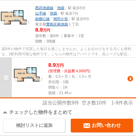
西武池袋線
「
池袋
」駅 徒歩5分
山手線
「
池袋
」駅 徒歩7分
副都心線
「
雑司が谷
」駅 徒歩9分
東京都
豊島区
南池袋
１丁目
8.9
万円
築年数：築8年 ｜募集中：
1室
階数：3階建
築8年の物件で充実した毎日を過ごしませんか。よくお出かけをする方にも便利
な、2駅利用可能な物件です。こちらの物件はアパートです。高ニーズな駅近の
物件で、徒歩5分で駅に行くこと...
8.9
万
円
(管理費・共益費 4,000円)
敷：0.5ヶ月｜礼：1.5ヶ月
所在階：1階
間取り：1R
面積：21.46㎡
該当公開件数
9
件 空き数
10
件
1-9
件表示
チェックした物件をまとめて
検討リストに追加
お問い合わせ