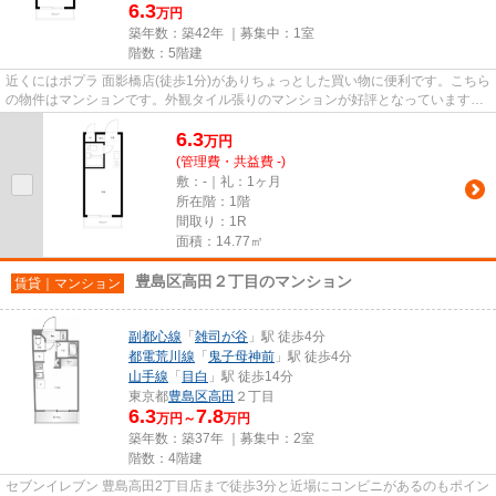
6.3
万円
築年数：築42年 ｜募集中：
1室
階数：5階建
近くにはポプラ 面影橋店(徒歩1分)がありちょっとした買い物に便利です。こちら
の物件はマンションです。外観タイル張りのマンションが好評となっています。
この物件は駅まで徒歩15分...
6.3
万
円
(管理費・共益費 -)
敷：-｜礼：1ヶ月
所在階：1階
間取り：1R
面積：14.77㎡
豊島区高田２丁目のマンション
賃貸｜マンション
副都心線
「
雑司が谷
」駅 徒歩4分
都電荒川線
「
鬼子母神前
」駅 徒歩4分
山手線
「
目白
」駅 徒歩14分
東京都
豊島区
高田
２丁目
6.3
7.8
万円～
万円
築年数：築37年 ｜募集中：
2室
階数：4階建
セブンイレブン 豊島高田2丁目店まで徒歩3分と近場にコンビニがあるのもポイン