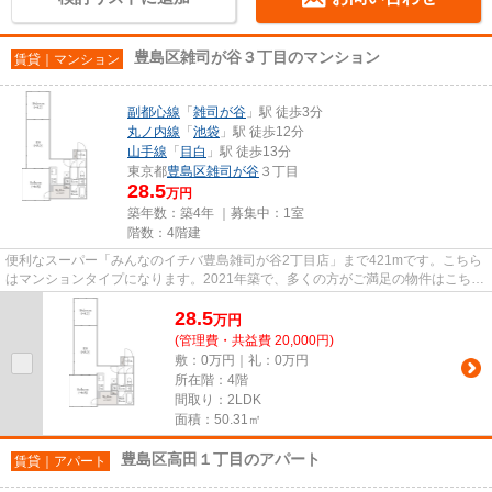
豊島区雑司が谷３丁目のマンション
賃貸｜マンション
副都心線
「
雑司が谷
」駅 徒歩3分
丸ノ内線
「
池袋
」駅 徒歩12分
山手線
「
目白
」駅 徒歩13分
東京都
豊島区
雑司が谷
３丁目
28.5
万円
築年数：築4年 ｜募集中：
1室
階数：4階建
便利なスーパー「みんなのイチバ豊島雑司が谷2丁目店」まで421mです。こちら
はマンションタイプになります。2021年築で、多くの方がご満足の物件はこちら
です。近くに駅が3つ以上ある...
28.5
万
円
(管理費・共益費 20,000円)
敷：0万円｜礼：0万円
所在階：4階
間取り：2LDK
面積：50.31㎡
豊島区高田１丁目のアパート
賃貸｜アパート