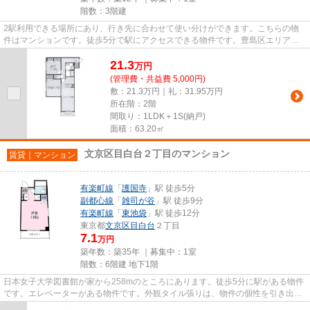
階数：3階建
2駅利用できる場所にあり、行き先に合わせて使い分けができます。こちらの物
件はマンションです。徒歩5分で駅にアクセスできる物件です。豊島区エリアの
賃貸検索は情報量豊富な当社に...
21.3
万
円
(管理費・共益費 5,000円)
敷：21.3万円｜礼：31.95万円
所在階：2階
間取り：1LDK＋1S(納戸)
面積：63.20㎡
文京区目白台２丁目のマンション
賃貸｜マンション
有楽町線
「
護国寺
」駅 徒歩5分
副都心線
「
雑司が谷
」駅 徒歩9分
有楽町線
「
東池袋
」駅 徒歩12分
東京都
文京区
目白台
２丁目
7.1
万円
築年数：築35年 ｜募集中：
1室
階数：6階建 地下1階
日本女子大学図書館が家から258mのところにあります。徒歩5分に駅がある物件
です。エレベーターがある物件です。外観タイル張りは、物件の個性を引き出す
ことができます。03-6912-9770...