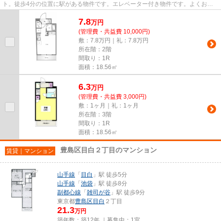
ト。徒歩4分の位置に駅がある物件です。エレベーター付き物件です。よくお出
かけをする方にも便利な、2駅...
7.8
万
円
(管理費・共益費 10,000円)
敷：7.8万円｜礼：7.8万円
所在階：2階
間取り：1R
面積：18.56㎡
6.3
万
円
(管理費・共益費 3,000円)
敷：1ヶ月｜礼：1ヶ月
所在階：3階
間取り：1R
面積：18.56㎡
豊島区目白２丁目のマンション
賃貸｜マンション
山手線
「
目白
」駅 徒歩5分
山手線
「
池袋
」駅 徒歩8分
副都心線
「
雑司が谷
」駅 徒歩9分
東京都
豊島区
目白
２丁目
21.3
万円
築年数：築12年 ｜募集中：
1室