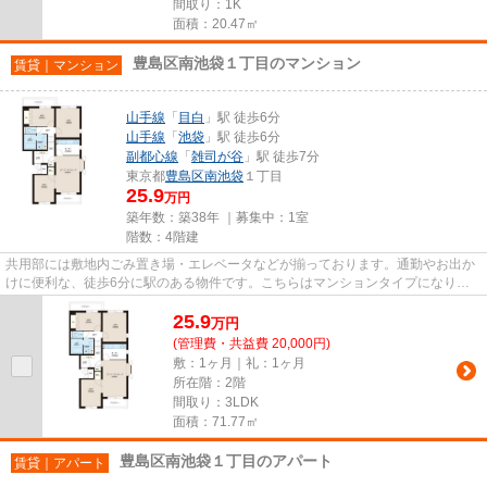
間取り：1K
面積：20.47㎡
豊島区南池袋１丁目のマンション
賃貸｜マンション
山手線
「
目白
」駅 徒歩6分
山手線
「
池袋
」駅 徒歩6分
副都心線
「
雑司が谷
」駅 徒歩7分
東京都
豊島区
南池袋
１丁目
25.9
万円
築年数：築38年 ｜募集中：
1室
階数：4階建
共用部には敷地内ごみ置き場・エレベータなどが揃っております。通勤やお出か
けに便利な、徒歩6分に駅のある物件です。こちらはマンションタイプになりま
す。こちらの物件は2沿線を利...
25.9
万
円
(管理費・共益費 20,000円)
敷：1ヶ月｜礼：1ヶ月
所在階：2階
間取り：3LDK
面積：71.77㎡
豊島区南池袋１丁目のアパート
賃貸｜アパート