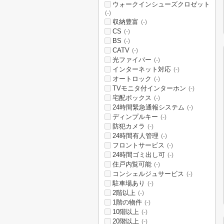
ウォークインシューズクロゼット
(-)
収納豊富
(-)
CS
(-)
BS
(-)
CATV
(-)
光ファイバー
(-)
インターネット対応
(-)
オートロック
(-)
TVモニタ付インターホン
(-)
宅配ボックス
(-)
24時間緊急通報システム
(-)
ディンプルキー
(-)
防犯カメラ
(-)
24時間有人管理
(-)
フロントサービス
(-)
24時間ゴミ出し可
(-)
住戸内覧可能
(-)
コンシェルジュサービス
(-)
駐車場あり
(-)
2階以上
(-)
1階の物件
(-)
10階以上
(-)
20階以上
(-)