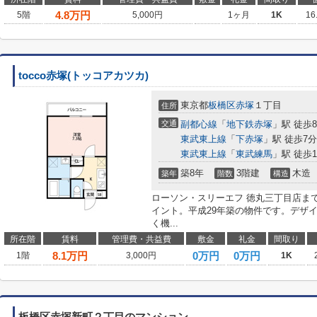
4.8
万円
5階
5,000円
1ヶ月
1K
16
tocco赤塚(トッコアカツカ)
東京都
板橋区
赤塚
１丁目
住所
交通
副都心線
「
地下鉄赤塚
」駅 徒歩
東武東上線
「
下赤塚
」駅 徒歩7分
東武東上線
「
東武練馬
」駅 徒歩1
築8年
3階建
木造
築年
階数
構造
ローソン・スリーエフ 徳丸三丁目店ま
イント。平成29年築の物件です。デザ
く機...
所在階
賃料
管理費・共益費
敷金
礼金
間取り
8.1
万円
0万円
0万円
1階
3,000円
1K