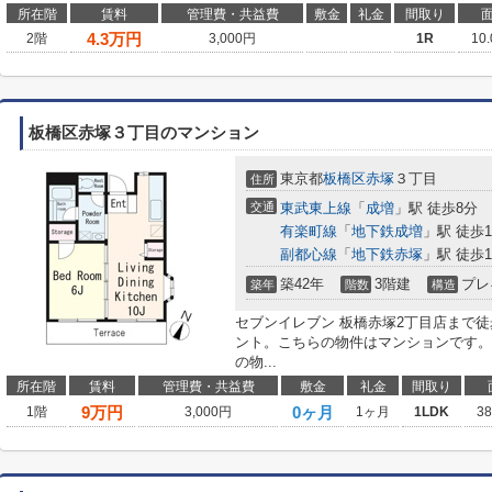
所在階
賃料
管理費・共益費
敷金
礼金
間取り
4.3
万円
2階
3,000円
1R
10
板橋区赤塚３丁目のマンション
東京都
板橋区
赤塚
３丁目
住所
交通
東武東上線
「
成増
」駅 徒歩8分
有楽町線
「
地下鉄成増
」駅 徒歩1
副都心線
「
地下鉄赤塚
」駅 徒歩1
築42年
3階建
プレ
築年
階数
構造
セブンイレブン 板橋赤塚2丁目店まで
ント。こちらの物件はマンションです。
の物...
所在階
賃料
管理費・共益費
敷金
礼金
間取り
9
万円
0ヶ月
1階
3,000円
1ヶ月
1LDK
3