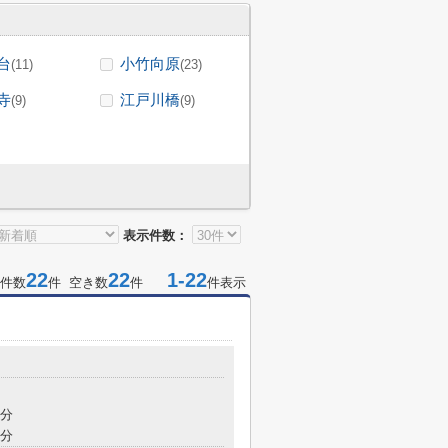
台
小竹向原
(11)
(23)
寺
江戸川橋
(9)
(9)
表示件数：
22
22
1-22
件数
件 空き数
件
件表示
6分
6分