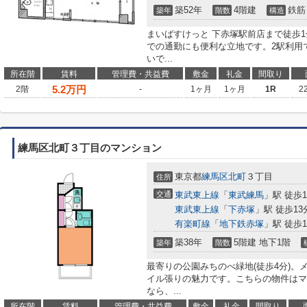
築52年
4階建
鉄筋
築年
階数
構造
まいばすけっと 下赤塚駅前店まで徒歩
での通勤にも便利な立地です。2駅利用
いで...
所在階
賃料
管理費・共益費
敷金
礼金
間取り
5.2
万円
2階
-
1ヶ月
1ヶ月
1R
2
練馬区北町３丁目のマンション
東京都
練馬区
北町
３丁目
住所
交通
東武東上線
「
東武練馬
」駅 徒歩1
東武東上線
「
下赤塚
」駅 徒歩13
有楽町線
「
地下鉄赤塚
」駅 徒歩1
築38年
5階建 地下1階
築年
階数
最寄りの公園みちのべ緑地(徒歩4分)
イル張りの魅力です。こちらの物件はマ
なら、...
所在階
賃料
管理費・共益費
敷金
礼金
間取り