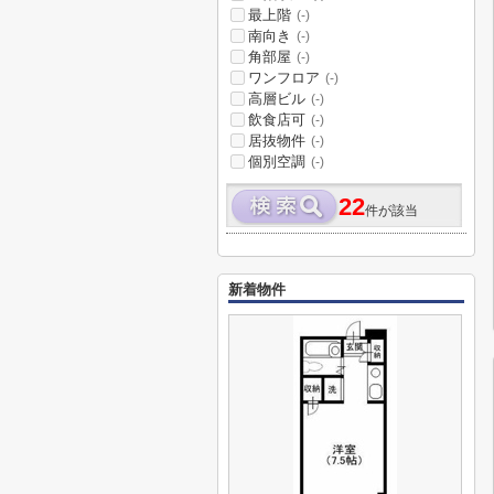
最上階
(-)
南向き
(-)
角部屋
(-)
ワンフロア
(-)
高層ビル
(-)
飲食店可
(-)
居抜物件
(-)
個別空調
(-)
22
件が該当
新着物件