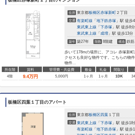
板橋区赤塚新町２丁目のマンション
東京都
板橋区
赤塚新町
２丁目
住所
交通
有楽町線
「
地下鉄赤塚
」駅 徒歩
東武東上線
「
下赤塚
」駅 徒歩8分
東武東上線
「
成増
」駅 徒歩13分
築27年
8階建
鉄筋
築年
階数
構造
歩いて178mの場所に、アコレ 赤塚新
クセスも良好な物件です。こちらの物件
物件...
所在階
賃料
管理費・共益費
敷金
礼金
間取り
9.4
万円
4階
5,000円
1ヶ月
1ヶ月
1DK
3
板橋区四葉１丁目のアパート
東京都
板橋区
四葉
１丁目
住所
交通
東武東上線
「
下赤塚
」駅 徒歩18
有楽町線
「
地下鉄赤塚
」駅 徒歩1