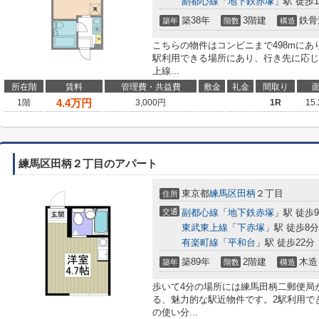
副都心線
「
地下鉄赤塚
」駅 徒歩1
築38年
3階建
鉄骨
築年
階数
構造
こちらの物件はコンビニまで498mにあ
駅利用できる場所にあり、行き先に応じ
上線...
所在階
賃料
管理費・共益費
敷金
礼金
間取り
4.4
万円
1階
3,000円
1R
15
練馬区田柄２丁目のアパート
東京都
練馬区
田柄
２丁目
住所
交通
副都心線
「
地下鉄赤塚
」駅 徒歩
東武東上線
「
下赤塚
」駅 徒歩8分
有楽町線
「
平和台
」駅 徒歩22分
築89年
2階建
木造
築年
階数
構造
歩いて4分の場所には練馬田柄二郵便局
る、魅力的な駅近物件です。2駅利用で
の使い分...