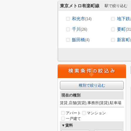
東京メトロ有楽町線
駅で絞り込む
和光市
地下鉄
(14)
千川
要町
(26)
(31
飯田橋
新富町
(4)
種別で絞り込む
現在の種別
賃貸,店舗(賃貸),事務所(賃貸),駐車場
アパート
マンション
一戸建て
▼賃料