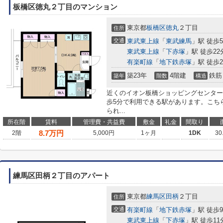
板橋区徳丸２丁目のマンション
東京都
板橋区
徳丸
２丁目
住所
交通
東武東上線
「
東武練馬
」駅 徒歩
東武東上線
「
下赤塚
」駅 徒歩22
有楽町線
「
地下鉄赤塚
」駅 徒歩2
築23年
4階建
鉄筋
築年
階数
構造
近くのイオン板橋ショッピングセンター
歩5分で利用できる駅があります。こち
られ...
所在階
賃料
管理費・共益費
敷金
礼金
間取り
8.7
万円
2階
5,000円
1ヶ月
1DK
30
練馬区田柄２丁目のアパート
東京都
練馬区
田柄
２丁目
住所
交通
有楽町線
「
地下鉄赤塚
」駅 徒歩
東武東上線
「
下赤塚
」駅 徒歩11