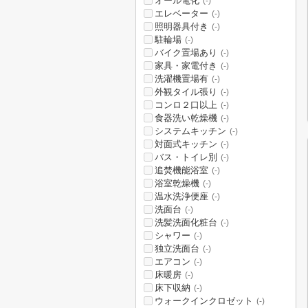
オール電化
(-)
エレベーター
(-)
照明器具付き
(-)
駐輪場
(-)
バイク置場あり
(-)
家具・家電付き
(-)
洗濯機置場有
(-)
外観タイル張り
(-)
コンロ２口以上
(-)
食器洗い乾燥機
(-)
システムキッチン
(-)
対面式キッチン
(-)
バス・トイレ別
(-)
追焚機能浴室
(-)
浴室乾燥機
(-)
温水洗浄便座
(-)
洗面台
(-)
洗髪洗面化粧台
(-)
シャワー
(-)
独立洗面台
(-)
エアコン
(-)
床暖房
(-)
床下収納
(-)
ウォークインクロゼット
(-)