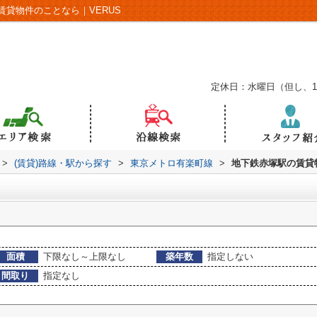
貸物件のことなら｜VERUS
定休日：水曜日（但し、
>
(賃貸)路線・駅から探す
>
東京メトロ有楽町線
>
地下鉄赤塚駅の賃貸
面積
下限なし～上限なし
築年数
指定しない
間取り
指定なし