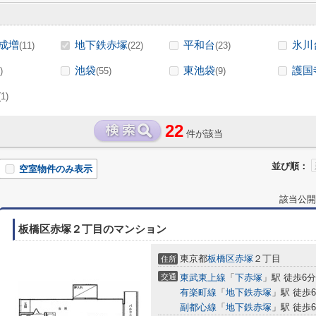
成増
地下鉄赤塚
平和台
氷川
(11)
(22)
(23)
池袋
東池袋
護国
)
(55)
(9)
(1)
22
件が該当
並び順：
空室物件のみ表示
該当公開
板橋区赤塚２丁目のマンション
東京都
板橋区
赤塚
２丁目
住所
交通
東武東上線
「
下赤塚
」駅 徒歩6分
有楽町線
「
地下鉄赤塚
」駅 徒歩
副都心線
「
地下鉄赤塚
」駅 徒歩