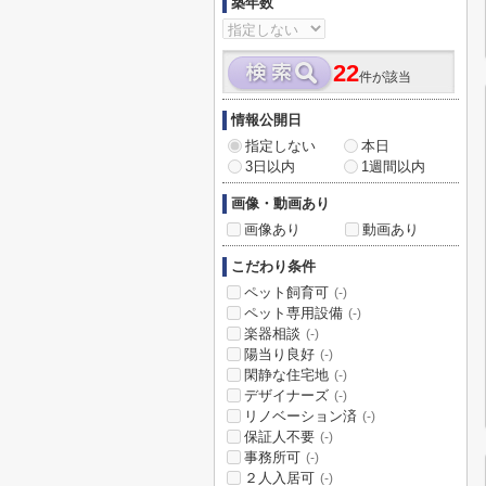
築年数
22
件が該当
情報公開日
指定しない
本日
3日以内
1週間以内
画像・動画あり
画像あり
動画あり
こだわり条件
ペット飼育可
(-)
ペット専用設備
(-)
楽器相談
(-)
陽当り良好
(-)
閑静な住宅地
(-)
デザイナーズ
(-)
リノベーション済
(-)
保証人不要
(-)
事務所可
(-)
２人入居可
(-)