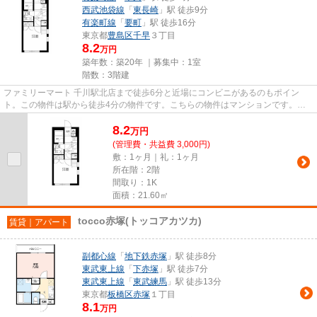
西武池袋線
「
東長崎
」駅 徒歩9分
有楽町線
「
要町
」駅 徒歩16分
東京都
豊島区
千早
３丁目
8.2
万円
築年数：築20年 ｜募集中：
1室
階数：3階建
ファミリーマート 千川駅北店まで徒歩6分と近場にコンビニがあるのもポイン
ト。この物件は駅から徒歩4分の物件です。こちらの物件はマンションです。こ
ちらの物件は周辺に駅が2つある...
8.2
万
円
(管理費・共益費 3,000円)
敷：1ヶ月｜礼：1ヶ月
所在階：2階
間取り：1K
面積：21.60㎡
tocco赤塚(トッコアカツカ)
賃貸｜アパート
副都心線
「
地下鉄赤塚
」駅 徒歩8分
東武東上線
「
下赤塚
」駅 徒歩7分
東武東上線
「
東武練馬
」駅 徒歩13分
東京都
板橋区
赤塚
１丁目
8.1
万円