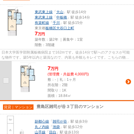
東武東上線
「
大山
」駅 徒歩14分
東武東上線
「
中板橋
」駅 徒歩14分
有楽町線
「
千川
」駅 徒歩15分
東京都
板橋区
大谷口上町
7
万円
築年数：築2年 ｜募集中：
1室
階数：3階建
日本大学医学部附属板橋病院まで162mです。徒歩14分で駅へのアクセスが可能
な物件です。築5年以内と築浅なので、内装も外観もキレイです。こちらの物件
はアパートです。いつでも03-691...
7
万
円
(管理費・共益費 4,000円)
敷：-｜礼：1ヶ月
所在階：2階
間取り：1K
面積：18.84㎡
豊島区雑司が谷３丁目のマンション
賃貸｜マンション
副都心線
「
雑司が谷
」駅 徒歩3分
丸ノ内線
「
池袋
」駅 徒歩12分
山手線
「
目白
」駅 徒歩13分