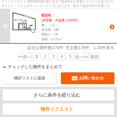
ファミリーマート 西早稲田諏訪通り店まで徒歩6分と近場にコンビニがあるのも
ポイント。こちらはマンションタイプになります。駅まで徒歩4分の位置に立地
する、アクセス良好な物件です...
6
万
円
(管理費・共益費 2,000円)
敷：-｜礼：-
所在階：5階
間取り：1R
面積：12.51㎡
該当公開件数
170
件 空き数
178
件
1-20
件表示
1
2
3
4
5
<<前へ
次へ>>
最初
チェックした物件をまとめて
検討リストに追加
お問い合わせ
さらに条件を絞り込む
物件リクエスト