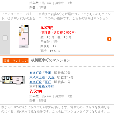
築年数：築37年 ｜募集中：
1室
階数：4階建
ファミリーマート 桜川三丁目店まで徒歩5分と近場にコンビニがあるのもポイン
ト。徒歩10分に駅のある、ニーズの高い物件です。こちらの物件はマンションで
す。2駅利用可能な物件で目的...
5.8
万
円
(管理費・共益費 5,000円)
敷：1ヶ月｜礼：1ヶ月
所在階：4階
間取り：1K
面積：16.52㎡
板橋区幸町のマンション
賃貸｜マンション
有楽町線
「
千川
」駅 徒歩12分
東武東上線
「
大山
」駅 徒歩12分
有楽町線
「
要町
」駅 徒歩20分
東京都
板橋区
幸町
7.5
万円
築年数：築27年 ｜募集中：
1室
階数：3階建
家から318mの場所に板橋幸町郵便局があります。電車でのアクセスを快適なも
のにする、2駅利用可能な物件です。こちらはマンションタイプになります。駅