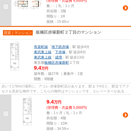
(管理費・共益費 4,000円)
敷：-｜礼：1ヶ月
所在階：2階
間取り：1R
面積：15.60㎡
板橋区赤塚新町２丁目のマンション
賃貸｜マンション
有楽町線
「
地下鉄赤塚
」駅 徒歩4分
東武東上線
「
下赤塚
」駅 徒歩8分
東武東上線
「
成増
」駅 徒歩13分
東京都
板橋区
赤塚新町
２丁目
9.4
万円
築年数：築27年 ｜募集中：
1室
階数：8階建
歩いて178mの場所に、アコレ 赤塚新町店があります。駅まで4分と、駅近でアク
セスも良好な物件です。こちらの物件はマンションです。エレベーターがある物
件です。地域に強い当社だか...
9.4
万
円
(管理費・共益費 5,000円)
敷：1ヶ月｜礼：1ヶ月
所在階：4階
間取り：1DK
面積：34.59㎡