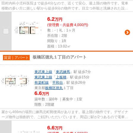
田村内科小児科医院まで徒歩4分なので、近くて安心。最上階の物件です。電車
移動の多い方に嬉しい駅から徒歩9分の物件です。目立つ外観と洗練された設計
の内装を持つデザイナーズ。お...
6.2
万
円
(管理費・共益費 4,000円)
敷：-｜礼：1ヶ月
所在階：2階
間取り：1R
面積：13.02㎡
板橋区徳丸１丁目のアパート
賃貸｜アパート
東武東上線
「
東武練馬
」駅 徒歩7分
東武東上線
「
上板橋
」駅 徒歩15分
有楽町線
「
平和台
」駅 徒歩26分
東京都
板橋区
徳丸
１丁目
6.6
万円
築年数：築6年 ｜募集中：
1室
階数：2階建
家から466mの場所に練馬北町郵便局があります。最上階の物件です。デザイナ
ーズ物件は独創的で、ご好評いただいています。周辺に駅が2つあるので電車で
の移動が便利です。VERUSが扱う...
6.6
万
円