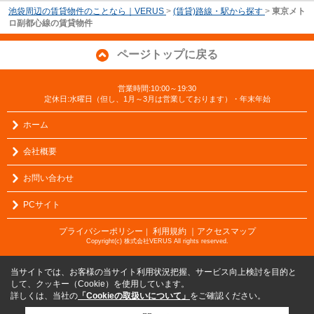
池袋周辺の賃貸物件のことなら｜VERUS
>
(賃貸)路線・駅から探す
>
東京メト
ロ副都心線の賃貸物件
ページトップに戻る
営業時間:10:00～19:30
定休日:水曜日（但し、1月～3月は営業しております）・年末年始
ホーム
会社概要
お問い合わせ
PCサイト
プライバシーポリシー
利用規約
｜アクセスマップ
｜
Copyright(c) 株式会社VERUS All rights reserved.
当サイトでは、お客様の当サイト利用状況把握、サービス向上検討を目的と
して、クッキー（Cookie）を使用しています。
詳しくは、当社の
「Cookieの取扱いについて」
をご確認ください。