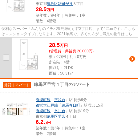
東京都
豊島区
雑司が谷
３丁目
28.5
万円
築年数：築4年 ｜募集中：
1室
階数：4階建
便利なスーパー「みんなのイチバ豊島雑司が谷2丁目店」まで421mです。こちら
はマンションタイプになります。2021年築で、多くの方がご満足の物件はこちら
です。近くに駅が3つ以上ある...
28.5
万
円
(管理費・共益費 20,000円)
敷：0万円｜礼：0万円
所在階：4階
間取り：2LDK
面積：50.31㎡
練馬区早宮４丁目のアパート
賃貸｜アパート
有楽町線
「
平和台
」駅 徒歩9分
都営大江戸線
「
練馬春日町
」駅 徒歩15分
有楽町線
「
氷川台
」駅 徒歩19分
東京都
練馬区
早宮
４丁目
6.2
万円
築年数：築3年 ｜募集中：
1室
階数：2階建