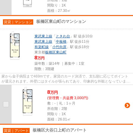
間取り：1K
面積：27.30㎡
板橋区東山町のマンション
賃貸｜マンション
東武東上線
「
ときわ台
」駅 徒歩10分
東武東上線
「
中板橋
」駅 徒歩11分
有楽町線
「
小竹向原
」駅 徒歩18分
東京都
板橋区
東山町
8
万円
築年数：築14年 ｜募集中：
1室
階数：3階建
家から金子病院まで469mです。家賃のカード決済で、支払額に応じてポイント
が還元されます。外壁にはタイルが張られてあり、印象的な外観となっていま
す。こちらの物件はマンションで...
8
万
円
(管理費・共益費 3,000円)
敷：-｜礼：1ヶ月
所在階：2階
間取り：1K
面積：26.01㎡
板橋区大谷口上町のアパート
賃貸｜アパート