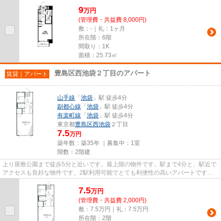
ンタイプの物件です。地上1...
9
万
円
(管理費・共益費 8,000円)
敷：-｜礼：1ヶ月
所在階：6階
間取り：1K
面積：25.73㎡
豊島区西池袋２丁目のアパート
賃貸｜アパート
山手線
「
池袋
」駅 徒歩4分
副都心線
「
池袋
」駅 徒歩4分
有楽町線
「
池袋
」駅 徒歩4分
東京都
豊島区
西池袋
２丁目
7.5
万円
築年数：築35年 ｜募集中：
1室
階数：2階建
上り屋敷公園まで徒歩5分と近いです。最上階の物件です。駅まで4分と、駅近で
アクセスも良好な物件です。2駅利用可能でとても利便性の高いアパートです。
ココ山手線池袋近辺にて、新着...
7.5
万
円
(管理費・共益費 2,000円)
敷：7.5万円｜礼：7.5万円
所在階：2階