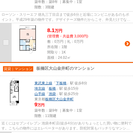
築年数：築8年 ｜募集中：
1室
階数：3階建
ローソン・スリーエフ 徳丸三丁目店まで徒歩6分と近場にコンビニがあるのもポ
イント。平成29年築の物件です。デザイナーズ物件だからこそ、外見だけでなく
機能性もあわせもったものを...
8.1
万
円
(管理費・共益費 3,000円)
敷：0万円｜礼：0万円
所在階：1階
間取り：1K
面積：24.02㎡
板橋区大山金井町のマンション
賃貸｜マンション
東武東上線
「
下板橋
」駅 徒歩8分
埼京線
「
板橋
」駅 徒歩15分
山手線
「
池袋
」駅 徒歩25分
東京都
板橋区
大山金井町
9
万円
築年数：築9年 ｜募集中：
1室
階数：11階建
近くにはセブンイレブン 池袋本町店(徒歩4分)がありちょっとした買い物に便利で
す。こちらの物件にはエレベーターがあります。防犯対策もバッチリなマンショ