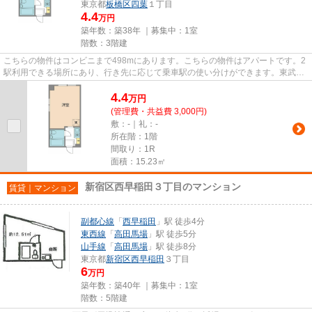
東京都
板橋区
四葉
１丁目
4.4
万円
築年数：築38年 ｜募集中：
1室
階数：3階建
こちらの物件はコンビニまで498mにあります。こちらの物件はアパートです。2
駅利用できる場所にあり、行き先に応じて乗車駅の使い分けができます。東武東
上線下赤塚周辺で賃貸物件を探...
4.4
万
円
(管理費・共益費 3,000円)
敷：-｜礼：-
所在階：1階
間取り：1R
面積：15.23㎡
新宿区西早稲田３丁目のマンション
賃貸｜マンション
副都心線
「
西早稲田
」駅 徒歩4分
東西線
「
高田馬場
」駅 徒歩5分
山手線
「
高田馬場
」駅 徒歩8分
東京都
新宿区
西早稲田
３丁目
6
万円
築年数：築40年 ｜募集中：
1室
階数：5階建