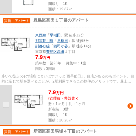
間取り：1K
面積：19.87㎡
豊島区高田１丁目のアパート
賃貸｜アパート
東西線
「
早稲田
」駅 徒歩12分
都電荒川線
「
早稲田
」駅 徒歩3分
副都心線
「
雑司が谷
」駅 徒歩14分
東京都
豊島区
高田
１丁目
7.9
万円
築年数：築23年 ｜募集中：
1室
階数：3階建
歩いて徒歩5分の場所にまいばすけっと 西早稲田1丁目店があるのもポイント。目
的に応じて駅を選べることが、2駅利用できるこの物件のメリットです。最上階
のアパートです。駅まで徒歩1...
7.9
万
円
(管理費・共益費 -)
敷：1ヶ月｜礼：1ヶ月
所在階：3階
間取り：1K
面積：20.28㎡
新宿区高田馬場４丁目のアパート
賃貸｜アパート