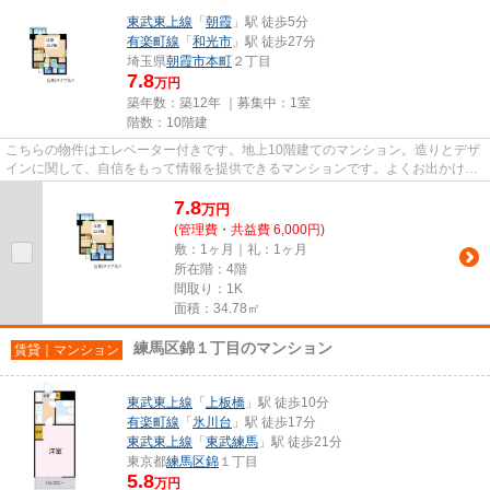
東武東上線
「
朝霞
」駅 徒歩5分
有楽町線
「
和光市
」駅 徒歩27分
埼玉県
朝霞市
本町
２丁目
7.8
万円
築年数：築12年 ｜募集中：
1室
階数：10階建
こちらの物件はエレベーター付きです。地上10階建てのマンション。造りとデザ
インに関して、自信をもって情報を提供できるマンションです。よくお出かけを
する方にも便利な、2駅利用可...
7.8
万
円
(管理費・共益費 6,000円)
敷：1ヶ月｜礼：1ヶ月
所在階：4階
間取り：1K
面積：34.78㎡
練馬区錦１丁目のマンション
賃貸｜マンション
東武東上線
「
上板橋
」駅 徒歩10分
有楽町線
「
氷川台
」駅 徒歩17分
東武東上線
「
東武練馬
」駅 徒歩21分
東京都
練馬区
錦
１丁目
5.8
万円