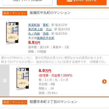
板橋区中丸町のマンション
賃貸｜マンション
有楽町線
「
要町
」駅 徒歩12分
東武東上線
「
大山
」駅 徒歩14分
丸ノ内線
「
池袋
」駅 徒歩15分
東京都
板橋区
中丸町
8.9
万円
築年数：築11年 ｜募集中：
1室
階数：10階建
家から278mのところに、薬や日用品を買うのに便利なかもめ薬局があります。
駅までのアクセスが良い、徒歩12分のところに位置する物件です。10階建ての物
件です。こちらはマンションタ...
8.9
万
円
(管理費・共益費 7,000円)
敷：1ヶ月｜礼：1ヶ月
所在階：4階
間取り：1K
面積：25.94㎡
朝霞市本町２丁目のマンション
賃貸｜マンション