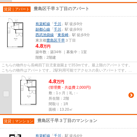
豊島区千早３丁目のアパート
賃貸｜アパート
有楽町線
「
千川
」駅 徒歩9分
副都心線
「
千川
」駅 徒歩9分
西武池袋線
「
東長崎
」駅 徒歩9分
東京都
豊島区
千早
３丁目
4.8
万円
築年数：築34年 ｜募集中：
1室
階数：2階建
こちらの物件から長崎四丁目児童遊園まで353mです。最上階のアパートです。
こちらの物件はアパートです。2駅利用可能でアクセスの良いアパートです。
VERUSでいつでも物件探しをして下...
4.8
万
円
(管理費・共益費 2,000円)
敷：1ヶ月｜礼：-
所在階：2階
間取り：1R
面積：13.20㎡
豊島区千早３丁目のマンション
賃貸｜マンション
有楽町線
「
千川
」駅 徒歩4分