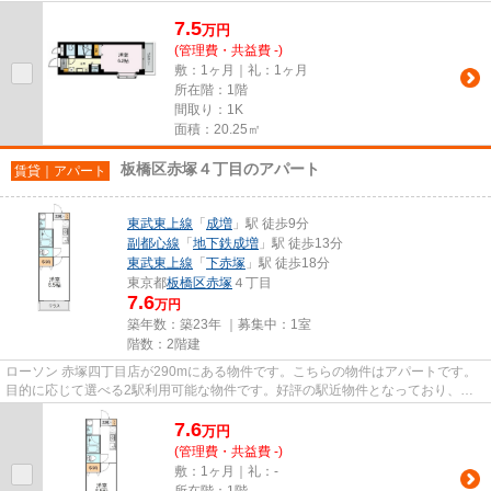
まで徒歩12分の物件です。有楽町...
7.5
万
円
(管理費・共益費 -)
敷：1ヶ月｜礼：1ヶ月
所在階：1階
間取り：1K
面積：20.25㎡
板橋区赤塚４丁目のアパート
賃貸｜アパート
東武東上線
「
成増
」駅 徒歩9分
副都心線
「
地下鉄成増
」駅 徒歩13分
東武東上線
「
下赤塚
」駅 徒歩18分
東京都
板橋区
赤塚
４丁目
7.6
万円
築年数：築23年 ｜募集中：
1室
階数：2階建
ローソン 赤塚四丁目店が290mにある物件です。こちらの物件はアパートです。
目的に応じて選べる2駅利用可能な物件です。好評の駅近物件となっており、駅
より徒歩9分に立地しています。...
7.6
万
円
(管理費・共益費 -)
敷：1ヶ月｜礼：-
所在階：1階