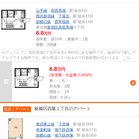
山手線
「
高田馬場
」駅 徒歩5分
西武新宿線
「
下落合
」駅 徒歩15分
副都心線
「
西早稲田
」駅 徒歩13分
東京都
新宿区
高田馬場
４丁目
6.8
万円
築年数：築16年 ｜募集中：
1室
階数：2階建
セブンイレブン 高田馬場3丁目中央店が462mにある物件です。徒歩5分で駅にア
クセスできる物件です。駅が周辺に2つあるので行動範囲が広がります。こちら
の物件はアパートです。VERUSで...
6.8
万
円
(管理費・共益費 3,000円)
敷：-｜礼：-
所在階：2階
間取り：1R
面積：9.26㎡
板橋区四葉１丁目のアパート
賃貸｜アパート
東武東上線
「
下赤塚
」駅 徒歩18分
有楽町線
「
地下鉄赤塚
」駅 徒歩17分
副都心線
「
地下鉄赤塚
」駅 徒歩18分