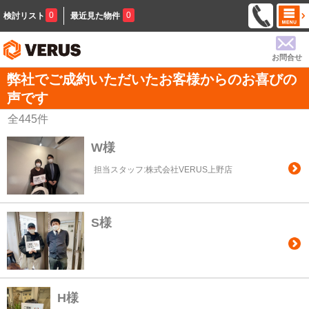
0
0
検討リスト
最近見た物件
お問合せ
弊社でご成約いただいたお客様からのお喜びの
声です
全
445
件
W様
担当スタッフ:株式会社VERUS上野店
S様
H様