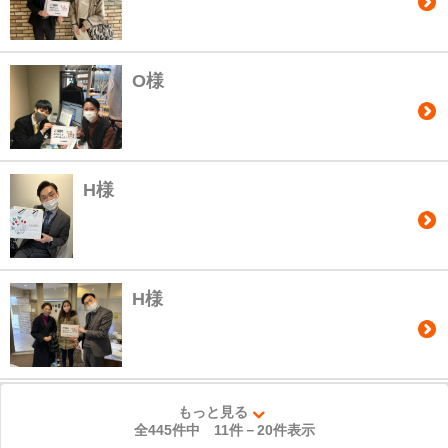
O様
H様
H様
もっと見る
全445件中
11
件－
20
件表示