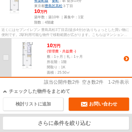
有楽町線
「
要町
」駅 徒歩15分
東京都
豊島区
高松
３丁目
10
万円
築年数：築10年 ｜募集中：
1室
階数：4階建
近くにはセブンイレブン 豊島高松3丁目店(徒歩4分)がありちょっとした買い物に
便利です。2駅利用可能な物件で移動範囲が広がります。こちらはマンションタ
イプになります。アクセスの...
10
万
円
(管理費・共益費 -)
敷：1ヶ月｜礼：1ヶ月
所在階：1階
間取り：1K
面積：25.50㎡
該当公開件数
2
件 空き数
2
件
1-2
件表示
チェックした物件をまとめて
検討リストに追加
お問い合わせ
さらに条件を絞り込む