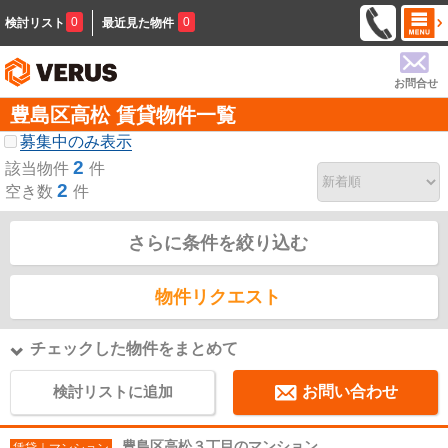
0
0
検討リスト
最近見た物件
お問合せ
豊島区高松 賃貸物件一覧
募集中のみ表示
2
該当物件
件
2
空き数
件
さらに条件を絞り込む
物件リクエスト
チェックした物件をまとめて
検討リストに追加
お問い合わせ
豊島区高松３丁目のマンション
賃貸｜マンション