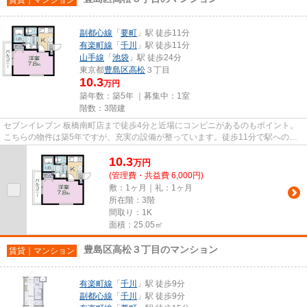
副都心線
「
要町
」駅 徒歩11分
有楽町線
「
千川
」駅 徒歩11分
山手線
「
池袋
」駅 徒歩24分
東京都
豊島区
高松
３丁目
10.3
万円
築年数：築5年 ｜募集中：
1室
階数：3階建
セブンイレブン 板橋南町店まで徒歩4分と近場にコンビニがあるのもポイント。
こちらの物件は築5年ですが、充実の設備が整っています。徒歩11分で駅へのア
クセスができる物件です。こち...
10.3
万
円
(管理費・共益費 6,000円)
敷：1ヶ月｜礼：1ヶ月
所在階：3階
間取り：1K
面積：25.05㎡
豊島区高松３丁目のマンション
賃貸｜マンション
有楽町線
「
千川
」駅 徒歩9分
副都心線
「
千川
」駅 徒歩9分