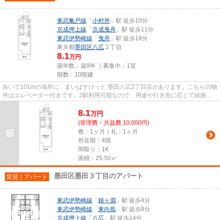
東武亀戸線
「
小村井
」駅 徒歩10分
京成押上線
「
京成曳舟
」駅 徒歩11分
東武伊勢崎線
「
曳舟
」駅 徒歩18分
東京都
墨田区
八広
２丁目
8.1
万円
築年数：築9年 ｜募集中：
1室
階数：10階建
歩いて101mの場所に、まいばすけっと 墨田八広2丁目店があります。こちらの物
件はエレベーター付きです。2駅利用可能なので、用途や行き先に応じて経路を
選択できます。こちらはマンシ...
8.1
万
円
(管理費・共益費 10,000円)
敷：1ヶ月｜礼：1ヶ月
所在階：4階
間取り：1K
面積：25.50㎡
墨田区墨田３丁目のアパート
賃貸｜アパート
東武伊勢崎線
「
鐘ヶ淵
」駅 徒歩4分
東武伊勢崎線
「
東向島
」駅 徒歩8分
京成押上線
「
八広
」駅 徒歩14分