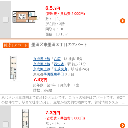
で利用できる駅があります。外...
6.5
万
円
(管理費・共益費 2,000円)
敷：-｜礼：-
所在階：3階
間取り：1K
面積：18.13㎡
墨田区東墨田３丁目のアパート
賃貸｜アパート
京成押上線
「
八広
」駅 徒歩15分
京成押上線
「
四ツ木
」駅 徒歩21分
京成押上線
「
京成曳舟
」駅 徒歩24分
東京都
墨田区
東墨田
３丁目
7.3
万円
築年数：築2年 ｜募集中：
1室
階数：2階建
あじさい児童遊園まで徒歩1分と近いです。こちらの物件はアパートです。築2年
の物件です。駅まで徒歩15分と、立地が魅力的な物件です。賃貸情報をスムーズ
に集めたい方は、ikebukuro@v...
7.3
万
円
(管理費・共益費 3,000円)
敷：-｜礼：-