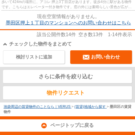
歩いて424mの場所に、アコレ 押上3丁目店があります。徒歩4分に駅がある物件
です。こちらはエレベーター付き物件です。窓の外には素晴らしい景色が広がる
マンションです。丁寧かつ迅速...
現在空室情報がありません。
墨田区押上１丁目のマンションへのお問い合わせはこちら
該当公開件数
14
件 空き数
13
件
1-14
件表示
チェックした物件をまとめて
検討リストに追加
お問い合わせ
さらに条件を絞り込む
物件リクエスト
池袋周辺の賃貸物件のことなら｜VERUS
>
(賃貸)地域から探す
>
墨田区の賃貸
物件
ページトップに戻る