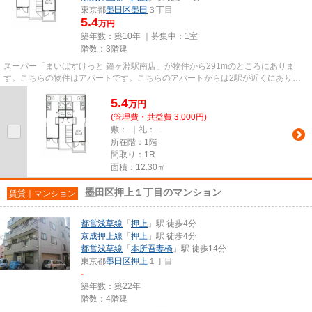
東京都
墨田区
墨田
３丁目
5.4
万円
築年数：築10年 ｜募集中：
1室
階数：3階建
スーパー「まいばすけっと 鐘ヶ淵駅南店」が物件から291mのところにありま
す。こちらの物件はアパートです。こちらのアパートからは2駅が近くにあり、
移動範囲も広がります。駅まで4分...
5.4
万
円
(管理費・共益費 3,000円)
敷：-｜礼：-
所在階：1階
間取り：1R
面積：12.30㎡
墨田区押上１丁目のマンション
賃貸｜マンション
都営浅草線
「
押上
」駅 徒歩4分
京成押上線
「
押上
」駅 徒歩4分
都営浅草線
「
本所吾妻橋
」駅 徒歩14分
東京都
墨田区
押上
１丁目
-
築年数：築22年
階数：4階建