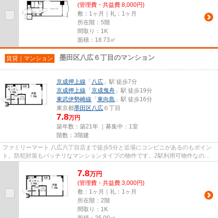
(管理費・共益費 8,000円)
敷：1ヶ月｜礼：1ヶ月
所在階：5階
間取り：1K
面積：18.73㎡
墨田区八広６丁目のマンション
賃貸｜マンション
京成押上線
「
八広
」駅 徒歩7分
京成押上線
「
京成曳舟
」駅 徒歩19分
東武伊勢崎線
「
東向島
」駅 徒歩16分
東京都
墨田区
八広
６丁目
7.8
万円
築年数：築21年 ｜募集中：
1室
階数：3階建
ファミリーマート 八広六丁目店まで徒歩5分と近場にコンビニがあるのもポイン
ト。防犯対策もバッチリなマンションタイプの物件です。2駅利用可物件なの
で、よく電車を利用する方にピッ...
7.8
万
円
(管理費・共益費 3,000円)
敷：1ヶ月｜礼：1ヶ月
所在階：2階
間取り：1K
面積：25.00㎡