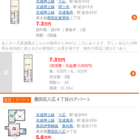
京成押上線
「
八広
」駅 徒歩15分
京成押上線
「
四ツ木
」駅 徒歩21分
京成押上線
「
京成曳舟
」駅 徒歩24分
東京都
墨田区
東墨田
３丁目
7.3
万円
築年数：築2年 ｜募集中：
1室
階数：2階建
あじさい児童遊園がこちらの物件から4mのところにあります。忙しいあなたの時
間を有効的に使えるのが敷地内ごみ置き場です。物件の周辺に駅が2つあり、よ
く電車を利用する方にピッタリ...
7.3
万
円
(管理費・共益費 3,000円)
敷：0万円｜礼：0万円
所在階：2階
間取り：1K
面積：21.33㎡
墨田区八広４丁目のアパート
賃貸｜アパート
京成押上線
「
八広
」駅 徒歩8分
京成押上線
「
京成曳舟
」駅 徒歩16分
東武伊勢崎線
「
東向島
」駅 徒歩17分
東京都
墨田区
八広
４丁目
5.6
万円