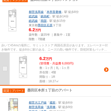
都営浅草線
「
本所吾妻橋
」駅 徒歩8分
総武線
「
錦糸町
」駅 徒歩14分
総武線
「
両国
」駅 徒歩15分
東京都
墨田区
石原
３丁目
6.2
万円
築年数：築35年 ｜募集中：
1室
階数：7階建
歩いて454mの場所に、サミットストア 両国石原店があります。エレベーター付
き物件です。徒歩8分に駅のある、ニーズの高い物件です。防犯対策もバッチリ
なマンションタイプの物件です...
6.2
万
円
(管理費・共益費 6,000円)
敷：1ヶ月｜礼：1ヶ月
所在階：4階
間取り：1R
面積：18.27㎡
墨田区本所１丁目のアパート
賃貸｜アパート
都営大江戸線
「
蔵前
」駅 徒歩6分
都営浅草線
「
浅草橋
」駅 徒歩9分