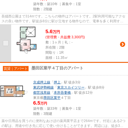
築年数：築10年 ｜募集中：
1室
階数：2階建
吾嬬西公園まで314mです。こちらの物件はアパートです。2駅利用可能なアクセ
スの良い物件です。駅徒歩8分に駅が立地する物件なので、電車を多く利用する
方にとって便利です。墨田区エ...
5.6
万
円
(管理費・共益費 3,300円)
敷：1ヶ月｜礼：-
所在階：2階
間取り：1R
面積：11.35㎡
墨田区業平４丁目のアパート
賃貸｜アパート
京成押上線
「
押上
」駅 徒歩3分
東武伊勢崎線
「
東京スカイツリー
」駅 徒歩8分
都営浅草線
「
本所吾妻橋
」駅 徒歩12分
東京都
墨田区
業平
４丁目
6.5
万円
築年数：築33年 ｜募集中：
1室
階数：3階建
薬や日用品を買うのに便利なあけぼの薬局業平店まで264mです。付近にある2つ
の駅は、用途や行き先に応じて使い分けることができます。周辺には、徒歩3分