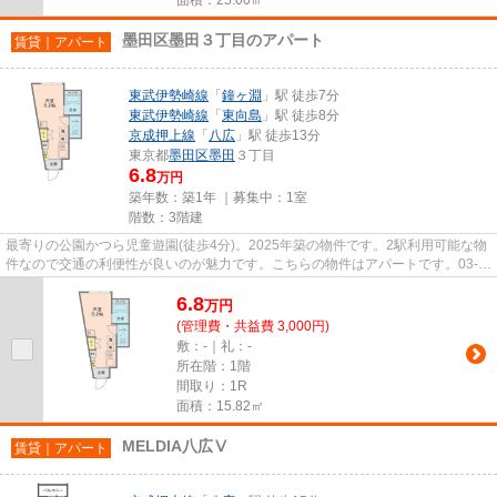
墨田区墨田３丁目のアパート
賃貸｜アパート
東武伊勢崎線
「
鐘ヶ淵
」駅 徒歩7分
東武伊勢崎線
「
東向島
」駅 徒歩8分
京成押上線
「
八広
」駅 徒歩13分
東京都
墨田区
墨田
３丁目
6.8
万円
築年数：築1年 ｜募集中：
1室
階数：3階建
最寄りの公園かつら児童遊園(徒歩4分)。2025年築の物件です。2駅利用可能な物
件なので交通の利便性が良いのが魅力です。こちらの物件はアパートです。03-
6912-9770よりVERUSへお問い合...
6.8
万
円
(管理費・共益費 3,000円)
敷：-｜礼：-
所在階：1階
間取り：1R
面積：15.82㎡
MELDIA八広Ⅴ
賃貸｜アパート