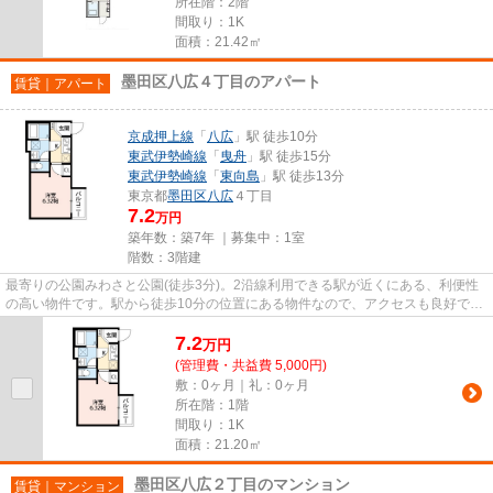
所在階：2階
間取り：1K
面積：21.42㎡
墨田区八広４丁目のアパート
賃貸｜アパート
京成押上線
「
八広
」駅 徒歩10分
東武伊勢崎線
「
曳舟
」駅 徒歩15分
東武伊勢崎線
「
東向島
」駅 徒歩13分
東京都
墨田区
八広
４丁目
7.2
万円
築年数：築7年 ｜募集中：
1室
階数：3階建
最寄りの公園みわさと公園(徒歩3分)。2沿線利用できる駅が近くにある、利便性
の高い物件です。駅から徒歩10分の位置にある物件なので、アクセスも良好で
す。こちらの物件はアパートで...
7.2
万
円
(管理費・共益費 5,000円)
敷：0ヶ月｜礼：0ヶ月
所在階：1階
間取り：1K
面積：21.20㎡
墨田区八広２丁目のマンション
賃貸｜マンション