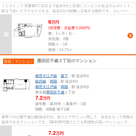
ミニストップ 吾妻橋3丁目店まで徒歩3分と近場にコンビニがあるのもポイント。
駅まで歩いてアクセスできる、徒歩2分の距離に立地する物件です。エレベータ
ー付き物件です。様々な場所...
6
万
円
(管理費・共益費 5,000円)
敷：1ヶ月｜礼：-
所在階：2階
間取り：1R
面積：14.73㎡
墨田区千歳２丁目のマンション
賃貸｜マンション
都営大江戸線
「
森下
」駅 徒歩8分
総武線
「
両国
」駅 徒歩9分
都営大江戸線
「
両国
」駅 徒歩9分
東京都
墨田区
千歳
２丁目
7.2
万円
築年数：築36年 ｜募集中：
1室
階数：8階建 地下1階
最寄りの公園千歳公園(徒歩2分)。造りとデザインに関して、自信をもって情報を
提供できるマンションです。2駅利用可能でとても利便性の高いマンションで
す。外観タイル張りは、雨風の...
7.2
万
円