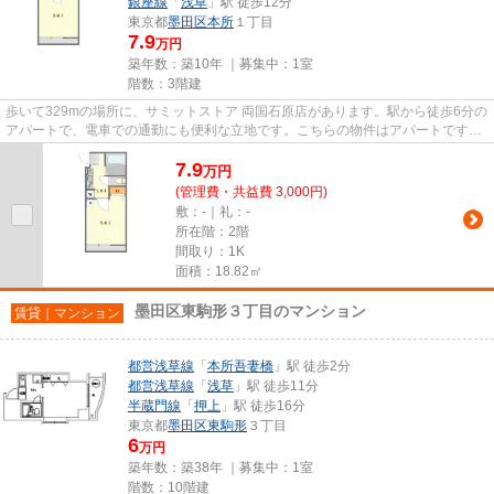
銀座線
「
浅草
」駅 徒歩12分
東京都
墨田区
本所
１丁目
7.9
万円
築年数：築10年 ｜募集中：
1室
階数：3階建
歩いて329mの場所に、サミットストア 両国石原店があります。駅から徒歩6分の
アパートで、電車での通勤にも便利な立地です。こちらの物件はアパートです。
2駅利用できる場所にあり、行...
7.9
万
円
(管理費・共益費 3,000円)
敷：-｜礼：-
所在階：2階
間取り：1K
面積：18.82㎡
墨田区東駒形３丁目のマンション
賃貸｜マンション
都営浅草線
「
本所吾妻橋
」駅 徒歩2分
都営浅草線
「
浅草
」駅 徒歩11分
半蔵門線
「
押上
」駅 徒歩16分
東京都
墨田区
東駒形
３丁目
6
万円
築年数：築38年 ｜募集中：
1室
階数：10階建