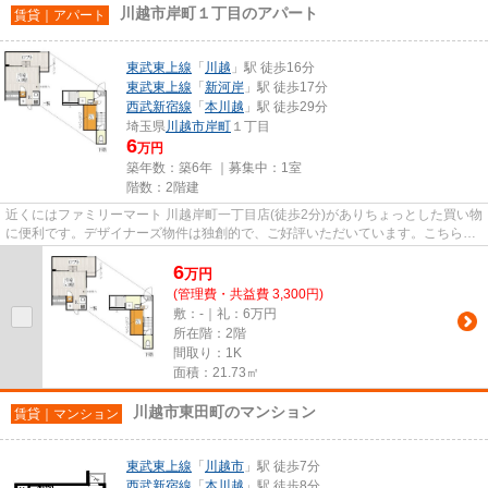
川越市岸町１丁目のアパート
賃貸｜アパート
東武東上線
「
川越
」駅 徒歩16分
東武東上線
「
新河岸
」駅 徒歩17分
西武新宿線
「
本川越
」駅 徒歩29分
埼玉県
川越市
岸町
１丁目
6
万円
築年数：築6年 ｜募集中：
1室
階数：2階建
近くにはファミリーマート 川越岸町一丁目店(徒歩2分)がありちょっとした買い物
に便利です。デザイナーズ物件は独創的で、ご好評いただいています。こちらの
物件はアパートです。最上...
6
万
円
(管理費・共益費 3,300円)
敷：-｜礼：6万円
所在階：2階
間取り：1K
面積：21.73㎡
川越市東田町のマンション
賃貸｜マンション
東武東上線
「
川越市
」駅 徒歩7分
西武新宿線
「
本川越
」駅 徒歩8分