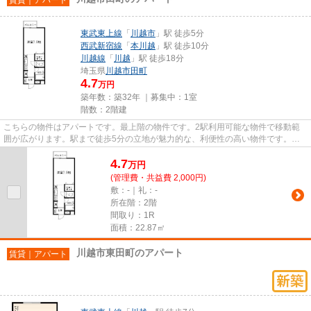
東武東上線
「
川越市
」駅 徒歩5分
西武新宿線
「
本川越
」駅 徒歩10分
川越線
「
川越
」駅 徒歩18分
埼玉県
川越市
田町
4.7
万円
築年数：築32年 ｜募集中：
1室
階数：2階建
こちらの物件はアパートです。最上階の物件です。2駅利用可能な物件で移動範
囲が広がります。駅まで徒歩5分の立地が魅力的な、利便性の高い物件です。こ
だわりたい条件などがあれば、0...
4.7
万
円
(管理費・共益費 2,000円)
敷：-｜礼：-
所在階：2階
間取り：1R
面積：22.87㎡
川越市東田町のアパート
賃貸｜アパート