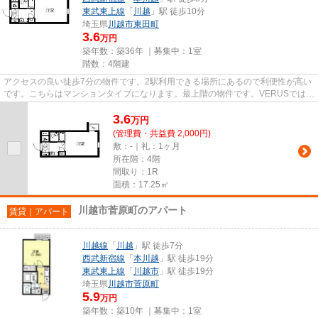
東武東上線
「
川越
」駅 徒歩10分
埼玉県
川越市
東田町
3.6
万円
築年数：築36年 ｜募集中：
1室
階数：4階建
アクセスの良い徒歩7分の物件です。2駅利用できる場所にあるので利便性が高い
です。こちらはマンションタイプになります。最上階の物件です。VERUSでは、
東武東上線川越市を中心に数多...
3.6
万
円
(管理費・共益費 2,000円)
敷：-｜礼：1ヶ月
所在階：4階
間取り：1R
面積：17.25㎡
川越市菅原町のアパート
賃貸｜アパート
川越線
「
川越
」駅 徒歩7分
西武新宿線
「
本川越
」駅 徒歩19分
東武東上線
「
川越市
」駅 徒歩19分
埼玉県
川越市
菅原町
5.9
万円
築年数：築10年 ｜募集中：
1室