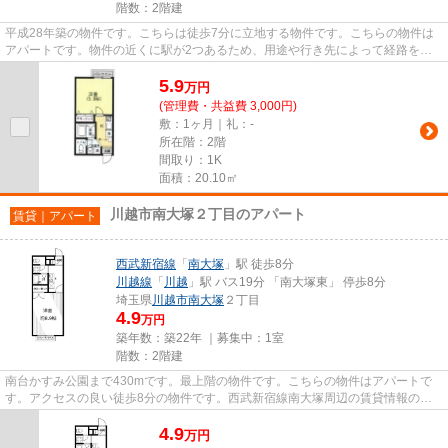
階数：2階建
平成28年築の物件です。こちらは徒歩7分に立地する物件です。こちらの物件は
アパートです。物件の近くに駅が2つあるため、用途や行き先によって経路を選
べます。気になる情報を見つけ...
5.9
万
円
(管理費・共益費 3,000円)
敷：1ヶ月｜礼：-
所在階：2階
間取り：1K
面積：20.10㎡
川越市南大塚２丁目のアパート
賃貸｜アパート
西武新宿線
「
南大塚
」駅 徒歩8分
川越線
「
川越
」駅 バス19分 「南大塚東」 停歩8分
埼玉県
川越市
南大塚
２丁目
4.9
万円
築年数：築22年 ｜募集中：
1室
階数：2階建
南台かすみ公園まで430mです。最上階の物件です。こちらの物件はアパートで
す。アクセスの良い徒歩8分の物件です。西武新宿線南大塚周辺の賃貸情報のこ
となら、地域に特化したVERUSに...
4.9
万
円