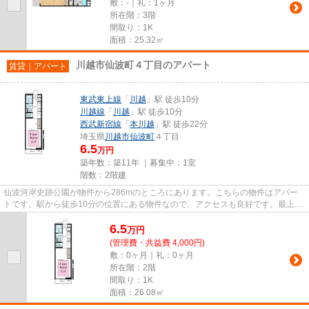
敷：-｜礼：1ヶ月
所在階：3階
間取り：1K
面積：25.32㎡
川越市仙波町４丁目のアパート
賃貸｜アパート
東武東上線
「
川越
」駅 徒歩10分
川越線
「
川越
」駅 徒歩10分
西武新宿線
「
本川越
」駅 徒歩22分
埼玉県
川越市
仙波町
４丁目
6.5
万円
築年数：築11年 ｜募集中：
1室
階数：2階建
仙波河岸史跡公園が物件から286mのところにあります。こちらの物件はアパー
トです。駅から徒歩10分の位置にある物件なので、アクセスも良好です。最上階
の物件です。東武東上線川越近...
6.5
万
円
(管理費・共益費 4,000円)
敷：0ヶ月｜礼：0ヶ月
所在階：2階
間取り：1K
面積：26.08㎡