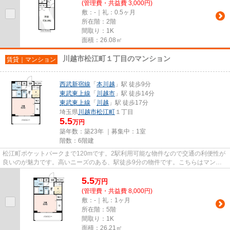
(管理費・共益費 3,000円)
敷：-｜礼：0.5ヶ月
所在階：2階
間取り：1K
面積：26.08㎡
川越市松江町１丁目のマンション
賃貸｜マンション
西武新宿線
「
本川越
」駅 徒歩9分
東武東上線
「
川越市
」駅 徒歩14分
東武東上線
「
川越
」駅 徒歩17分
埼玉県
川越市
松江町
１丁目
5.5
万円
築年数：築23年 ｜募集中：
1室
階数：6階建
松江町ポケットパークまで120mです。2駅利用可能な物件なので交通の利便性が
良いのが魅力です。高いニーズのある、駅徒歩9分の物件です。こちらはマンシ
ョンタイプになります。川越市...
5.5
万
円
(管理費・共益費 8,000円)
敷：-｜礼：1ヶ月
所在階：5階
間取り：1K
面積：26.21㎡