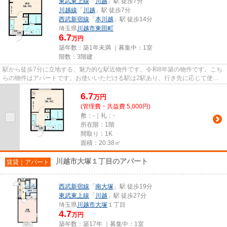
東武東上線
「
川越
」駅 徒歩7分
川越線
「
川越
」駅 徒歩7分
西武新宿線
「
本川越
」駅 徒歩14分
埼玉県
川越市
東田町
6.7
万円
築年数：築1年未満 ｜募集中：
1室
階数：3階建
駅から徒歩7分に立地する、魅力的な駅近物件です。令和8年築の物件です。こち
らの物件はアパートです。お使いいただける駅は2駅あり、行き先に応じて使い
分けができます。東武東上線川...
6.7
万
円
(管理費・共益費 5,000円)
敷：-｜礼：-
所在階：1階
間取り：1K
面積：20.38㎡
川越市大塚１丁目のアパート
賃貸｜アパート
西武新宿線
「
南大塚
」駅 徒歩19分
東武東上線
「
川越
」駅 徒歩27分
埼玉県
川越市
大塚
１丁目
4.7
万円
築年数：築17年 ｜募集中：
1室