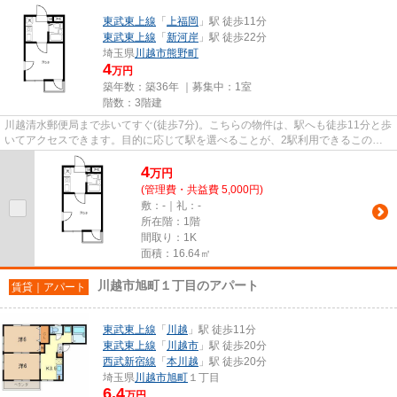
東武東上線
「
上福岡
」駅 徒歩11分
東武東上線
「
新河岸
」駅 徒歩22分
埼玉県
川越市
熊野町
4
万円
築年数：築36年 ｜募集中：
1室
階数：3階建
川越清水郵便局まで歩いてすぐ(徒歩7分)。こちらの物件は、駅へも徒歩11分と歩
いてアクセスできます。目的に応じて駅を選べることが、2駅利用できるこの物
件のメリットです。防犯対策...
4
万
円
(管理費・共益費 5,000円)
敷：-｜礼：-
所在階：1階
間取り：1K
面積：16.64㎡
川越市旭町１丁目のアパート
賃貸｜アパート
東武東上線
「
川越
」駅 徒歩11分
東武東上線
「
川越市
」駅 徒歩20分
西武新宿線
「
本川越
」駅 徒歩20分
埼玉県
川越市
旭町
１丁目
6.4
万円