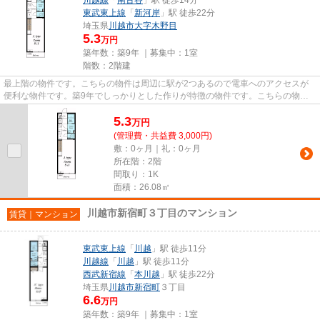
東武東上線
「
新河岸
」駅 徒歩22分
埼玉県
川越市
大字木野目
5.3
万円
築年数：築9年 ｜募集中：
1室
階数：2階建
最上階の物件です。こちらの物件は周辺に駅が2つあるので電車へのアクセスが
便利な物件です。築9年でしっかりとした作りが特徴の物件です。こちらの物件
はアパートです。川越線南古谷...
5.3
万
円
(管理費・共益費 3,000円)
敷：0ヶ月｜礼：0ヶ月
所在階：2階
間取り：1K
面積：26.08㎡
川越市新宿町３丁目のマンション
賃貸｜マンション
東武東上線
「
川越
」駅 徒歩11分
川越線
「
川越
」駅 徒歩11分
西武新宿線
「
本川越
」駅 徒歩22分
埼玉県
川越市
新宿町
３丁目
6.6
万円
築年数：築9年 ｜募集中：
1室