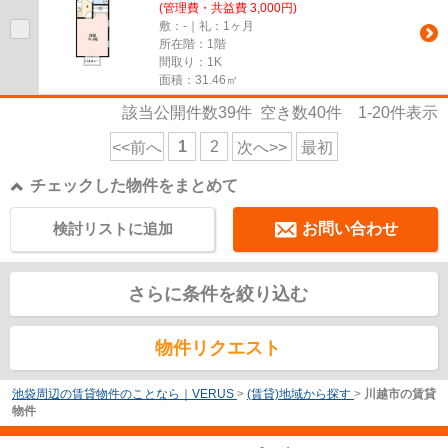
(管理費・共益費 3,000円)
敷：-｜礼：1ヶ月
所在階：1階
間取り：1K
面積：31.46㎡
該当公開件数
39
件 空き数
40
件
1-20
件表示
1
2
<<前へ
次へ>>
最初
チェックした物件をまとめて
検討リストに追加
お問い合わせ
さらに条件を絞り込む
物件リクエスト
池袋周辺の賃貸物件のことなら｜VERUS
>
(賃貸)地域から探す
>
川越市の賃貸
物件