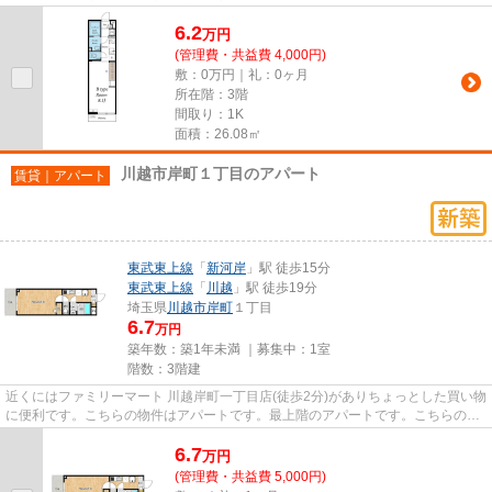
す。こちらはマンションタイプ...
6.2
万
円
(管理費・共益費 4,000円)
敷：0万円｜礼：0ヶ月
所在階：3階
間取り：1K
面積：26.08㎡
川越市岸町１丁目のアパート
賃貸｜アパート
東武東上線
「
新河岸
」駅 徒歩15分
東武東上線
「
川越
」駅 徒歩19分
埼玉県
川越市
岸町
１丁目
6.7
万円
築年数：築1年未満 ｜募集中：
1室
階数：3階建
近くにはファミリーマート 川越岸町一丁目店(徒歩2分)がありちょっとした買い物
に便利です。こちらの物件はアパートです。最上階のアパートです。こちらの物
件は、駅へも徒歩15分と歩...
6.7
万
円
(管理費・共益費 5,000円)