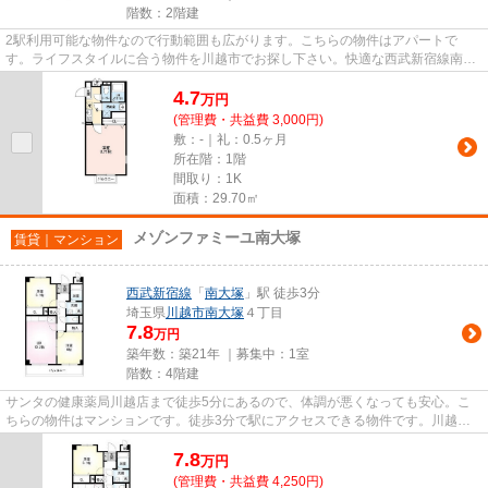
階数：2階建
2駅利用可能な物件なので行動範囲も広がります。こちらの物件はアパートで
す。ライフスタイルに合う物件を川越市でお探し下さい。快適な西武新宿線南大
塚近くの物件情報が満載ですので...
4.7
万
円
(管理費・共益費 3,000円)
敷：-｜礼：0.5ヶ月
所在階：1階
間取り：1K
面積：29.70㎡
メゾンファミーユ南大塚
賃貸｜マンション
西武新宿線
「
南大塚
」駅 徒歩3分
埼玉県
川越市
南大塚
４丁目
7.8
万円
築年数：築21年 ｜募集中：
1室
階数：4階建
サンタの健康薬局川越店まで徒歩5分にあるので、体調が悪くなっても安心。こ
ちらの物件はマンションです。徒歩3分で駅にアクセスできる物件です。川越市
にある物件をお探しなら03-6912...
7.8
万
円
(管理費・共益費 4,250円)