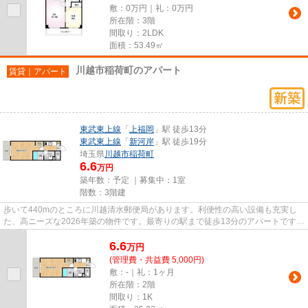
敷：0万円｜礼：0万円
所在階：3階
間取り：2LDK
面積：53.49㎡
川越市稲荷町のアパート
賃貸｜アパート
東武東上線
「
上福岡
」駅 徒歩13分
東武東上線
「
新河岸
」駅 徒歩19分
埼玉県
川越市
稲荷町
6.6
万円
築年数：予定 ｜募集中：
1室
階数：3階建
歩いて440mのところに川越清水郵便局があります。利便性の高い設備も充実し
た、高ニーズな2026年築の物件です。最寄りの駅まで徒歩13分のアパートです。
こちらの物件はアパートです。...
6.6
万
円
(管理費・共益費 5,000円)
敷：-｜礼：1ヶ月
所在階：2階
間取り：1K