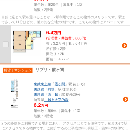
築年数：築20年 ｜募集中：
1室
階数：2階建
目的に応じて駅を選べることが、2駅利用できるこの物件のメリットです。駅ま
で歩いて11分ほどの、魅力的な立地の物件です。こちらの物件はアパートです。
より詳しい情報や内見のご予約...
6.4
万
円
(管理費・共益費 3,000円)
敷：3.2万円｜礼：6.4万円
所在階：2階
間取り：2K
面積：34.77㎡
リブリ・霞ヶ関
賃貸｜マンション
東武東上線
「
霞ヶ関
」駅 徒歩3分
川越線
「
的場
」駅 徒歩10分
川越線
「
西川越
」駅 徒歩29分
埼玉県
川越市
大字的場
6.2
万円
築年数：築9年 ｜募集中：
1室
階数：3階建
2つの路線をご利用できる場所にあり、アクセスはとても便利です。徒歩3分で駅
にアクセスできる物件です。ご紹介するのは平成29年5月竣工・築9年の物件で