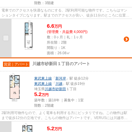
階数：3階建
電車でのアクセスを快適なものにする、2駅利用可能な物件です。こちらはマン
ションタイプになります。駅までのアクセスが良い、徒歩11分のところに位置す
る物件です。築9年のイチオシ...
6.6
万
円
(管理費・共益費 4,000円)
敷：0ヶ月｜礼：1ヶ月
所在階：2階
間取り：1K
面積：26.08㎡
川越市砂新田１丁目のアパート
賃貸｜アパート
東武東上線
「
新河岸
」駅 徒歩12分
東武東上線
「
川越
」駅 徒歩19分
埼玉県
川越市
砂新田
１丁目
5.2
万円
築年数：築18年 ｜募集中：
1室
階数：2階建
2駅利用可物件なので、よく電車を利用する方にピッタリですね。この物件は駅
まで徒歩12分の立地です。こちらの物件はアパートです。VERUSには川越市エ
リアの賃貸情報がございます。お...
5.2
万
円