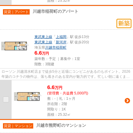
面積：25.32㎡
川越市稲荷町のアパート
賃貸｜アパート
東武東上線
「
上福岡
」駅 徒歩13分
東武東上線
「
新河岸
」駅 徒歩20分
埼玉県
川越市
稲荷町
6.6
万円
築年数：予定 ｜募集中：
1室
階数：3階建
ローソン 川越清水町店まで徒歩5分と近場にコンビニがあるのもポイント。2026
年築のコチラの物件は、落ち着きのある室内が魅力的です。忙しい朝に遠くまで
ゴミ捨てに行かずに済むよう...
6.6
万
円
(管理費・共益費 5,000円)
敷：-｜礼：1ヶ月
所在階：2階
間取り：1K
面積：25.32㎡
川越市熊野町のマンション
賃貸｜マンション