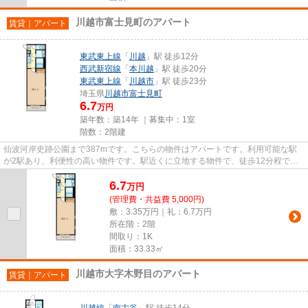
川越市富士見町のアパート
賃貸｜アパート
東武東上線
「
川越
」駅 徒歩12分
西武新宿線
「
本川越
」駅 徒歩20分
東武東上線
「
川越市
」駅 徒歩23分
埼玉県
川越市
富士見町
6.7
万円
築年数：築14年 ｜募集中：
1室
階数：2階建
仙波河岸史跡公園まで387mです。こちらの物件はアパートです。利用可能な駅
が2駅あり、利便性の高い物件です。駅近くに立地する物件で、徒歩12分程でア
クセスできます。内見のご連絡は...
6.7
万
円
(管理費・共益費 5,000円)
敷：3.35万円｜礼：6.7万円
所在階：2階
間取り：1K
面積：33.33㎡
川越市大字木野目のアパート
賃貸｜アパート
川越線
「
南古谷
」駅 徒歩14分