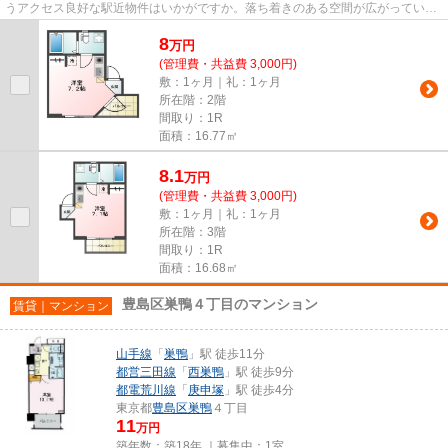
うアクセス良好な駅近物件はいかがですか。落ち着きのある空間が広がってい
る、2018年築の物件です。周辺...
8
万
円
(管理費・共益費 3,000円)
敷：1ヶ月｜礼：1ヶ月
所在階：2階
間取り：1R
面積：16.77㎡
8.1
万
円
(管理費・共益費 3,000円)
敷：1ヶ月｜礼：1ヶ月
所在階：3階
間取り：1R
面積：16.68㎡
豊島区巣鴨４丁目のマンション
賃貸｜マンション
山手線
「
巣鴨
」駅 徒歩11分
都営三田線
「
西巣鴨
」駅 徒歩9分
都電荒川線
「
庚申塚
」駅 徒歩4分
東京都
豊島区
巣鴨
４丁目
11
万円
築年数：築18年 ｜募集中：
1室