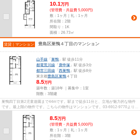
10.1
万
円
(管理費・共益費 5,000円)
敷：1ヶ月｜礼：1ヶ月
所在階：2階
間取り：1K
面積：26.73㎡
豊島区巣鴨４丁目のマンション
賃貸｜マンション
山手線
「
巣鴨
」駅 徒歩11分
都電荒川線
「
庚申塚
」駅 徒歩3分
都営三田線
「
西巣鴨
」駅 徒歩8分
東京都
豊島区
巣鴨
４丁目
8.5
万円
築年数：築18年 ｜募集中：
1室
階数：3階建
巣鴨四丁目第2児童遊園まで44mです。駅まで徒歩11分と、立地が魅力的な物件
です。最上階の物件です。こちらの物件はマンションです。03-6912-9770より
VERUSへお問い合わせ下さい。お気...
8.5
万
円
(管理費・共益費 5,000円)
敷：1ヶ月｜礼：1ヶ月
所在階：3階