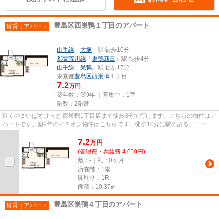
豊島区西巣鴨１丁目のアパート
賃貸｜アパート
山手線
「
大塚
」駅 徒歩10分
都電荒川線
「
巣鴨新田
」駅 徒歩4分
山手線
「
巣鴨
」駅 徒歩17分
東京都
豊島区
西巣鴨
１丁目
7.2
万円
築年数：築9年 ｜募集中：
1室
階数：2階建
近くのまいばすけっと 西巣鴨1丁目店まで徒歩3分で行けます。こちらの物件はア
パートです。築9年のイチオシ物件はこちらです。徒歩10分に駅のある、ニーズ
の高い物件です。VERUSなら、...
7.2
万
円
(管理費・共益費 4,000円)
敷：-｜礼：0ヶ月
所在階：1階
間取り：1R
面積：10.37㎡
豊島区巣鴨４丁目のアパート
賃貸｜アパート