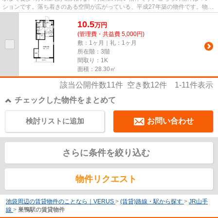
ションです。落ち着きのある空間が広がっている、平成27年築の物件です。物件
の周辺に駅が2つあり、よく電...
10.5
万
円
(管理費・共益費 5,000円)
敷：1ヶ月｜礼：1ヶ月
所在階：3階
間取り：1K
面積：28.30㎡
該当公開件数
11
件 空き数
12
件
1-11
件表示
チェックした物件をまとめて
検討リストに追加
お問い合わせ
さらに条件を絞り込む
物件リクエスト
池袋周辺の賃貸物件のことなら｜VERUS
>
(賃貸)路線・駅から探す
>
JR山手
線
>
巣鴨駅の賃貸物件