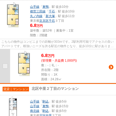
山手線
「
巣鴨
」駅 徒歩10分
都営三田線
「
千石
」駅 徒歩10分
丸ノ内線
「
新大塚
」駅 徒歩11分
東京都
文京区
千石
３丁目
6.8
万円
築年数：築52年 ｜募集中：
1室
階数：2階建
こちらの物件はコンビニまでの距離が303mです。2駅利用可能でアクセスの良い
アパートです。根強いニーズを誇る駅近の物件となり、徒歩10分に駅がありま
す。こちらの物件はアパートです...
6.8
万
円
(管理費・共益費 1,000円)
敷：-｜礼：-
所在階：2階
間取り：1K
面積：24.28㎡
北区中里２丁目のマンション
賃貸｜マンション
山手線
「
駒込
」駅 徒歩5分
山手線
「
巣鴨
」駅 徒歩15分
南北線
「
駒込
」駅 徒歩5分
東京都
北区
中里
２丁目