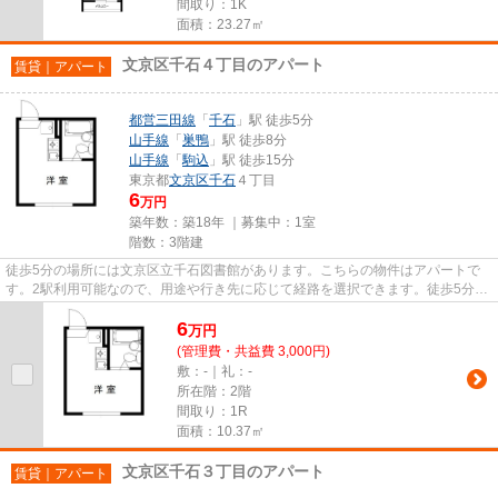
間取り：1K
面積：23.27㎡
文京区千石４丁目のアパート
賃貸｜アパート
都営三田線
「
千石
」駅 徒歩5分
山手線
「
巣鴨
」駅 徒歩8分
山手線
「
駒込
」駅 徒歩15分
東京都
文京区
千石
４丁目
6
万円
築年数：築18年 ｜募集中：
1室
階数：3階建
徒歩5分の場所には文京区立千石図書館があります。こちらの物件はアパートで
す。2駅利用可能なので、用途や行き先に応じて経路を選択できます。徒歩5分で
駅にアクセスできる物件です。...
6
万
円
(管理費・共益費 3,000円)
敷：-｜礼：-
所在階：2階
間取り：1R
面積：10.37㎡
文京区千石３丁目のアパート
賃貸｜アパート