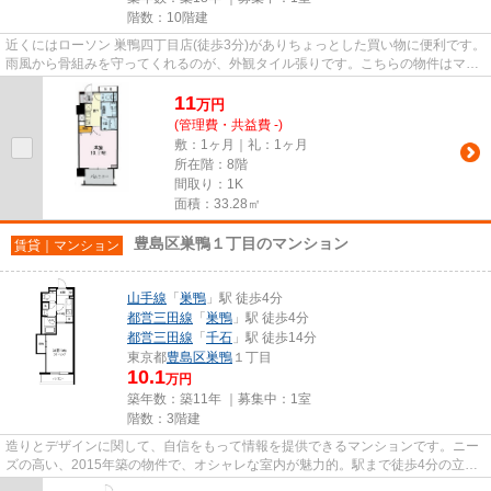
階数：10階建
近くにはローソン 巣鴨四丁目店(徒歩3分)がありちょっとした買い物に便利です。
雨風から骨組みを守ってくれるのが、外観タイル張りです。こちらの物件はマン
ションです。日頃から電車...
11
万
円
(管理費・共益費 -)
敷：1ヶ月｜礼：1ヶ月
所在階：8階
間取り：1K
面積：33.28㎡
豊島区巣鴨１丁目のマンション
賃貸｜マンション
山手線
「
巣鴨
」駅 徒歩4分
都営三田線
「
巣鴨
」駅 徒歩4分
都営三田線
「
千石
」駅 徒歩14分
東京都
豊島区
巣鴨
１丁目
10.1
万円
築年数：築11年 ｜募集中：
1室
階数：3階建
造りとデザインに関して、自信をもって情報を提供できるマンションです。ニー
ズの高い、2015年築の物件で、オシャレな室内が魅力的。駅まで徒歩4分の立地
が魅力的な、利便性の高い物件...