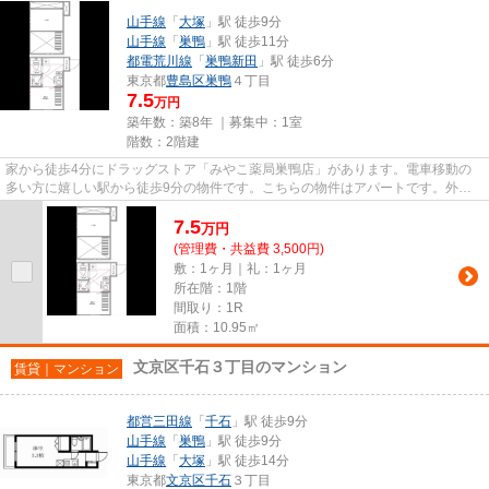
山手線
「
大塚
」駅 徒歩9分
山手線
「
巣鴨
」駅 徒歩11分
都電荒川線
「
巣鴨新田
」駅 徒歩6分
東京都
豊島区
巣鴨
４丁目
7.5
万円
築年数：築8年 ｜募集中：
1室
階数：2階建
家から徒歩4分にドラッグストア「みやこ薬局巣鴨店」があります。電車移動の
多い方に嬉しい駅から徒歩9分の物件です。こちらの物件はアパートです。外観
タイル張りは、耐水効果がある...
7.5
万
円
(管理費・共益費 3,500円)
敷：1ヶ月｜礼：1ヶ月
所在階：1階
間取り：1R
面積：10.95㎡
文京区千石３丁目のマンション
賃貸｜マンション
都営三田線
「
千石
」駅 徒歩9分
山手線
「
巣鴨
」駅 徒歩9分
山手線
「
大塚
」駅 徒歩14分
東京都
文京区
千石
３丁目