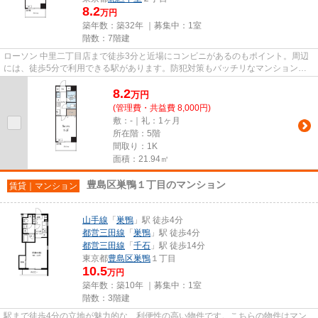
8.2
万円
築年数：築32年 ｜募集中：
1室
階数：7階建
ローソン 中里二丁目店まで徒歩3分と近場にコンビニがあるのもポイント。周辺
には、徒歩5分で利用できる駅があります。防犯対策もバッチリなマンションタ
イプの物件です。利用可能な駅...
8.2
万
円
(管理費・共益費 8,000円)
敷：-｜礼：1ヶ月
所在階：5階
間取り：1K
面積：21.94㎡
豊島区巣鴨１丁目のマンション
賃貸｜マンション
山手線
「
巣鴨
」駅 徒歩4分
都営三田線
「
巣鴨
」駅 徒歩4分
都営三田線
「
千石
」駅 徒歩14分
東京都
豊島区
巣鴨
１丁目
10.5
万円
築年数：築10年 ｜募集中：
1室
階数：3階建
駅まで徒歩4分の立地が魅力的な、利便性の高い物件です。こちらの物件はマン