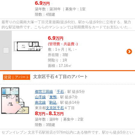
6.9
万円
築年数：築38年 ｜募集中：
1室
階数：4階建
最寄りの公園南大塚一丁目児童遊園(徒歩6分)。駅から徒歩9分に立地する、魅力
的な駅近物件です。こちらのマンションでは初期費用をカードでお支払いいただ
けます。移動範囲が広がる2駅...
6.9
万
円
(管理費・共益費 -)
敷：1ヶ月｜礼：-
所在階：3階
間取り：1R
面積：17.16㎡
文京区千石４丁目のアパート
賃貸｜アパート
都営三田線
「
千石
」駅 徒歩5分
山手線
「
巣鴨
」駅 徒歩7分
南北線
「
駒込
」駅 徒歩14分
東京都
文京区
千石
４丁目
8
8.1
万円～
万円
築年数：築8年 ｜募集中：
2室
階数：3階建
セブンイレブン 文京千石駅前店が376m以内にある物件です。駅から徒歩5分とい