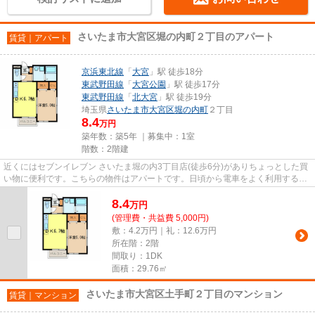
さいたま市大宮区堀の内町２丁目のアパート
賃貸｜アパート
京浜東北線
「
大宮
」駅 徒歩18分
東武野田線
「
大宮公園
」駅 徒歩17分
東武野田線
「
北大宮
」駅 徒歩19分
埼玉県
さいたま市大宮区
堀の内町
２丁目
8.4
万円
築年数：築5年 ｜募集中：
1室
階数：2階建
近くにはセブンイレブン さいたま堀の内3丁目店(徒歩6分)がありちょっとした買
い物に便利です。こちらの物件はアパートです。日頃から電車をよく利用するな
ら2駅利用可能な物件はいか...
8.4
万
円
(管理費・共益費 5,000円)
敷：4.2万円｜礼：12.6万円
所在階：2階
間取り：1DK
面積：29.76㎡
さいたま市大宮区土手町２丁目のマンション
賃貸｜マンション