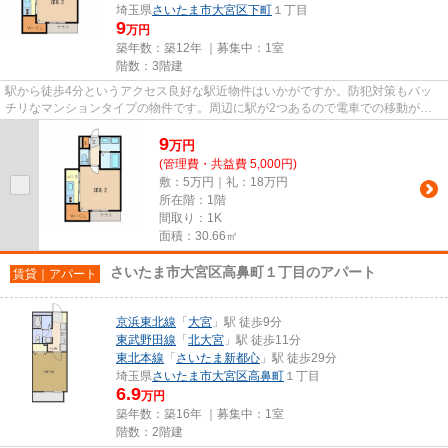
埼玉県
さいたま市大宮区
下町
１丁目
9
万円
築年数：築12年 ｜募集中：
1室
階数：3階建
駅から徒歩4分というアクセス良好な駅近物件はいかがですか。防犯対策もバッ
チリなマンションタイプの物件です。周辺に駅が2つあるので電車での移動が便
利です。数多くの物件をご用意...
9
万
円
(管理費・共益費 5,000円)
敷：5万円｜礼：18万円
所在階：1階
間取り：1K
面積：30.66㎡
さいたま市大宮区高鼻町１丁目のアパート
賃貸｜アパート
京浜東北線
「
大宮
」駅 徒歩9分
東武野田線
「
北大宮
」駅 徒歩11分
東北本線
「
さいたま新都心
」駅 徒歩29分
埼玉県
さいたま市大宮区
高鼻町
１丁目
6.9
万円
築年数：築16年 ｜募集中：
1室
階数：2階建