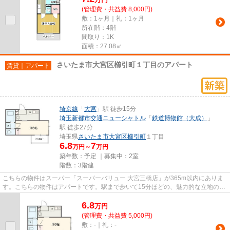
(管理費・共益費 8,000円)
敷：1ヶ月｜礼：1ヶ月
所在階：4階
間取り：1K
面積：27.08㎡
さいたま市大宮区櫛引町１丁目のアパート
賃貸｜アパート
埼京線
「
大宮
」駅 徒歩15分
埼玉新都市交通ニューシャトル
「
鉄道博物館（大成）
」
駅 徒歩27分
埼玉県
さいたま市大宮区
櫛引町
１丁目
6.8
7
万円～
万円
築年数：予定 ｜募集中：
2室
階数：3階建
こちらの物件はスーパー「スーパーバリュー 大宮三橋店」が365m以内にありま
す。こちらの物件はアパートです。駅まで歩いて15分ほどの、魅力的な立地の物
件です。周辺に2駅ありの電車...
6.8
万
円
(管理費・共益費 5,000円)
敷：-｜礼：-