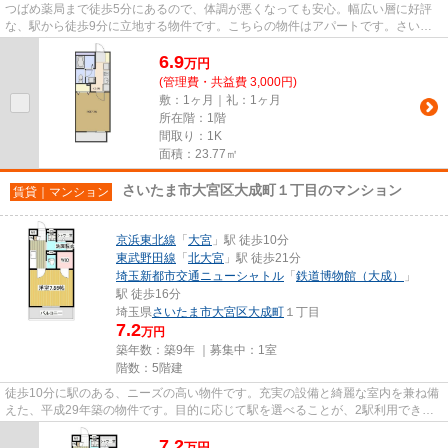
つばめ薬局まで徒歩5分にあるので、体調が悪くなっても安心。幅広い層に好評
な、駅から徒歩9分に立地する物件です。こちらの物件はアパートです。さいた
ま市大宮区で物件をお探しなら...
6.9
万
円
(管理費・共益費 3,000円)
敷：1ヶ月｜礼：1ヶ月
所在階：1階
間取り：1K
面積：23.77㎡
さいたま市大宮区大成町１丁目のマンション
賃貸｜マンション
京浜東北線
「
大宮
」駅 徒歩10分
東武野田線
「
北大宮
」駅 徒歩21分
埼玉新都市交通ニューシャトル
「
鉄道博物館（大成）
」
駅 徒歩16分
埼玉県
さいたま市大宮区
大成町
１丁目
7.2
万円
築年数：築9年 ｜募集中：
1室
階数：5階建
徒歩10分に駅のある、ニーズの高い物件です。充実の設備と綺麗な室内を兼ね備
えた、平成29年築の物件です。目的に応じて駅を選べることが、2駅利用できる
この物件のメリットです。防犯...
7.2
万
円