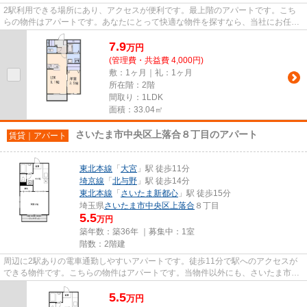
2駅利用できる場所にあり、アクセスが便利です。最上階のアパートです。こち
らの物件はアパートです。あなたにとって快適な物件を探すなら、当社にお任せ
下さい。当社は、お客様のライ...
7.9
万
円
(管理費・共益費 4,000円)
敷：1ヶ月｜礼：1ヶ月
所在階：2階
間取り：1LDK
面積：33.04㎡
さいたま市中央区上落合８丁目のアパート
賃貸｜アパート
東北本線
「
大宮
」駅 徒歩11分
埼京線
「
北与野
」駅 徒歩14分
東北本線
「
さいたま新都心
」駅 徒歩15分
埼玉県
さいたま市中央区
上落合
８丁目
5.5
万円
築年数：築36年 ｜募集中：
1室
階数：2階建
周辺に2駅ありの電車通勤しやすいアパートです。徒歩11分で駅へのアクセスが
できる物件です。こちらの物件はアパートです。当物件以外にも、さいたま市中
央区内にはさまざまな物件がご...
5.5
万
円