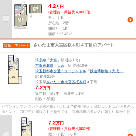
内見のご予約はVERUSまでご連...
4.2
万
円
(管理費・共益費 4,000円)
敷：-｜礼：-
所在階：2階
間取り：1K
面積：13.40㎡
さいたま市大宮区桜木町４丁目のアパート
賃貸｜アパート
埼京線
「
大宮
」駅 徒歩10分
京浜東北線
「
大宮
」駅 徒歩10分
埼玉新都市交通ニューシャトル
「
鉄道博物館（大成）
」
駅 徒歩21分
埼玉県
さいたま市大宮区
桜木町
４丁目
7.2
万円
築年数：築8年 ｜募集中：
1室
階数：3階建
セブンイレブン さいたま桜木町2丁目店まで徒歩7分と近場にコンビニがあるのも
ポイント。2017年に建設された物件です。電車移動の多い方に嬉しい駅から徒歩
10分の物件です。こちらの物...
7.2
万
円
(管理費・共益費 4,000円)
敷：-｜礼：1ヶ月