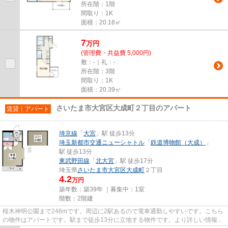
所在階：1階
間取り：1K
面積：20.18㎡
7
万
円
(管理費・共益費 5,000円)
敷：-｜礼：-
所在階：3階
間取り：1K
面積：20.39㎡
さいたま市大宮区大成町２丁目のアパート
賃貸｜アパート
埼京線
「
大宮
」駅 徒歩13分
埼玉新都市交通ニューシャトル
「
鉄道博物館（大成）
」
駅 徒歩13分
東武野田線
「
北大宮
」駅 徒歩17分
埼玉県
さいたま市大宮区
大成町
２丁目
4.2
万円
築年数：築39年 ｜募集中：
1室
階数：2階建
桜木神明公園まで246mです。周辺に2駅あるので電車通勤しやすいです。こちら
の物件はアパートです。駅まで徒歩13分に立地する物件です。より詳しい情報や