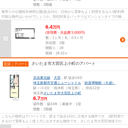
階数：3階建
最寄りの公園桜木神明公園(徒歩3分)。日頃から電車をよく利用するなら2駅利用
可能な物件はいかがでしょうか。防犯対策もバッチリなマンションタイプの物件
です。独創的なデザイナーズ...
6.4
万
円
(管理費・共益費 5,000円)
敷：1ヶ月｜礼：0.5ヶ月
所在階：1階
間取り：1R
面積：28.32㎡
さいたま市大宮区上小町のアパート
賃貸｜アパート
京浜東北線
「
大宮
」駅 徒歩14分
埼玉新都市交通ニューシャトル
「
鉄道博物館（大成）
」
駅 バス3分 「桜木町（埼玉県）」 停歩12分
埼玉県
さいたま市大宮区
上小町
6.7
万円
築年数：築24年 ｜募集中：
1室
階数：2階建
こちらの物件はアパートです。駅まで徒歩14分に立地する物件です。2駅利用で
きるので電車をよく使う方におすすめな物件です。さいたま市大宮区地域での不
動産のことなら、当社へお任せ...