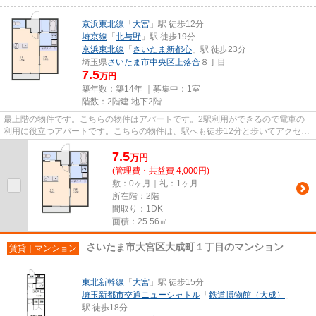
京浜東北線
「
大宮
」駅 徒歩12分
埼京線
「
北与野
」駅 徒歩19分
京浜東北線
「
さいたま新都心
」駅 徒歩23分
埼玉県
さいたま市中央区
上落合
８丁目
7.5
万円
築年数：築14年 ｜募集中：
1室
階数：2階建 地下2階
最上階の物件です。こちらの物件はアパートです。2駅利用ができるので電車の
利用に役立つアパートです。こちらの物件は、駅へも徒歩12分と歩いてアクセス
できます。VERUSでは京浜東北...
7.5
万
円
(管理費・共益費 4,000円)
敷：0ヶ月｜礼：1ヶ月
所在階：2階
間取り：1DK
面積：25.56㎡
さいたま市大宮区大成町１丁目のマンション
賃貸｜マンション
東北新幹線
「
大宮
」駅 徒歩15分
埼玉新都市交通ニューシャトル
「
鉄道博物館（大成）
」
駅 徒歩18分