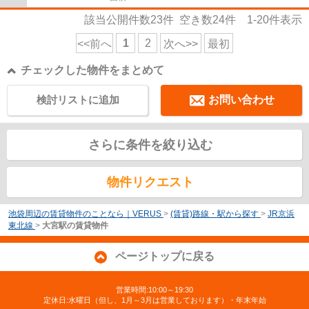
該当公開件数
23
件 空き数
24
件
1-20
件表示
1
2
<<前へ
次へ>>
最初
チェックした物件をまとめて
検討リストに追加
お問い合わせ
さらに条件を絞り込む
物件リクエスト
池袋周辺の賃貸物件のことなら｜VERUS
>
(賃貸)路線・駅から探す
>
JR京浜
東北線
>
大宮駅の賃貸物件
ページトップに戻る
営業時間:10:00～19:30
定休日:水曜日（但し、1月～3月は営業しております）・年末年始