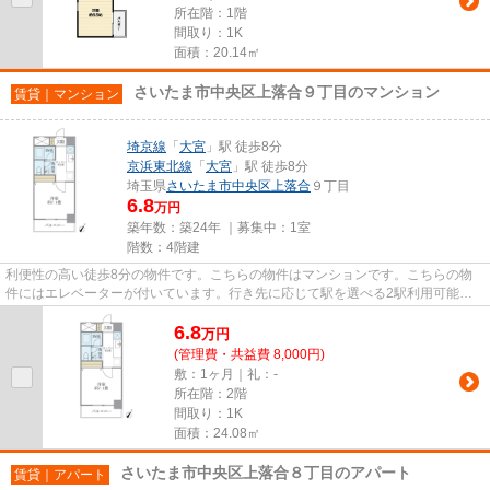
所在階：1階
間取り：1K
面積：20.14㎡
さいたま市中央区上落合９丁目のマンション
賃貸｜マンション
埼京線
「
大宮
」駅 徒歩8分
京浜東北線
「
大宮
」駅 徒歩8分
埼玉県
さいたま市中央区
上落合
９丁目
6.8
万円
築年数：築24年 ｜募集中：
1室
階数：4階建
利便性の高い徒歩8分の物件です。こちらの物件はマンションです。こちらの物
件にはエレベーターが付いています。行き先に応じて駅を選べる2駅利用可能な
物件です。さいたま市中央区で...
6.8
万
円
(管理費・共益費 8,000円)
敷：1ヶ月｜礼：-
所在階：2階
間取り：1K
面積：24.08㎡
さいたま市中央区上落合８丁目のアパート
賃貸｜アパート