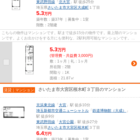
東武野田線
「
北大宮
」駅 徒歩25分
埼玉県
さいたま市大宮区
大成町
１丁目
5.3
万円
築年数：築37年 ｜募集中：
1室
階数：2階建
こちらの物件はマンションです。駅まで徒歩15分の物件です。最上階のマンショ
ンです。よくお出かけをする方にも便利な、2駅利用可能なマンションです。
VERUSはさいたま市大宮区に特化...
5.3
万
円
(管理費・共益費 3,000円)
敷：1ヶ月｜礼：1ヶ月
所在階：2階
間取り：1K
面積：21.87㎡
さいたま市大宮区桜木町３丁目のマンション
賃貸｜マンション
京浜東北線
「
大宮
」駅 徒歩10分
埼玉新都市交通ニューシャトル
「
鉄道博物館（大成）
」
駅 徒歩9分
東武野田線
「
大宮公園
」駅 徒歩27分
埼玉県
さいたま市大宮区
桜木町
３丁目
6.4
万円
築年数：築23年 ｜募集中：
1室