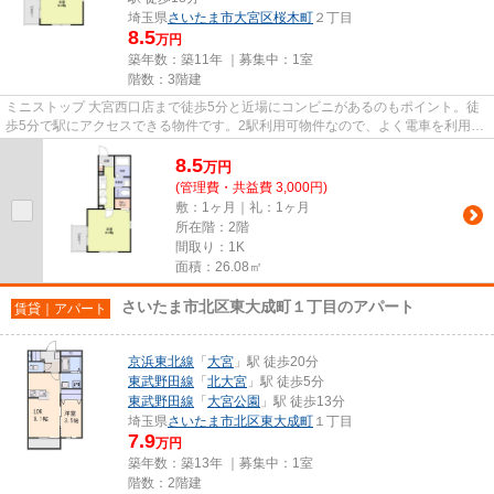
埼玉県
さいたま市大宮区
桜木町
２丁目
8.5
万円
築年数：築11年 ｜募集中：
1室
階数：3階建
ミニストップ 大宮西口店まで徒歩5分と近場にコンビニがあるのもポイント。徒
歩5分で駅にアクセスできる物件です。2駅利用可物件なので、よく電車を利用す
る方にピッタリですね。こち...
8.5
万
円
(管理費・共益費 3,000円)
敷：1ヶ月｜礼：1ヶ月
所在階：2階
間取り：1K
面積：26.08㎡
さいたま市北区東大成町１丁目のアパート
賃貸｜アパート
京浜東北線
「
大宮
」駅 徒歩20分
東武野田線
「
北大宮
」駅 徒歩5分
東武野田線
「
大宮公園
」駅 徒歩13分
埼玉県
さいたま市北区
東大成町
１丁目
7.9
万円
築年数：築13年 ｜募集中：
1室
階数：2階建