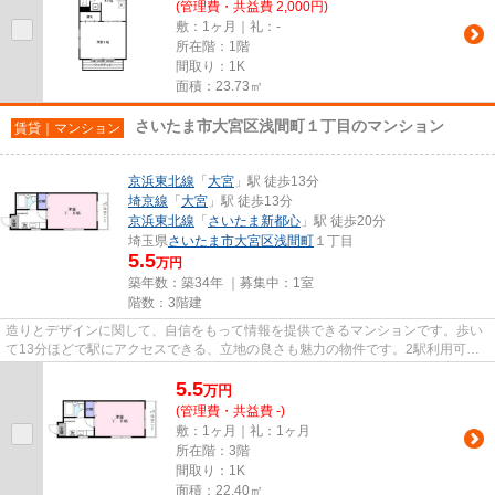
(管理費・共益費 2,000円)
敷：1ヶ月｜礼：-
所在階：1階
間取り：1K
面積：23.73㎡
さいたま市大宮区浅間町１丁目のマンション
賃貸｜マンション
京浜東北線
「
大宮
」駅 徒歩13分
埼京線
「
大宮
」駅 徒歩13分
京浜東北線
「
さいたま新都心
」駅 徒歩20分
埼玉県
さいたま市大宮区
浅間町
１丁目
5.5
万円
築年数：築34年 ｜募集中：
1室
階数：3階建
造りとデザインに関して、自信をもって情報を提供できるマンションです。歩い
て13分ほどで駅にアクセスできる、立地の良さも魅力の物件です。2駅利用可物
件なので、よく電車を利用する...
5.5
万
円
(管理費・共益費 -)
敷：1ヶ月｜礼：1ヶ月
所在階：3階
間取り：1K
面積：22.40㎡