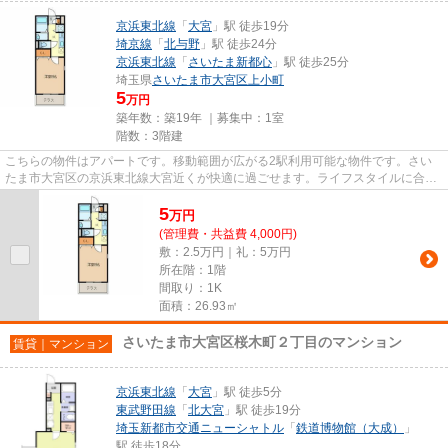
京浜東北線
「
大宮
」駅 徒歩19分
埼京線
「
北与野
」駅 徒歩24分
京浜東北線
「
さいたま新都心
」駅 徒歩25分
埼玉県
さいたま市大宮区
上小町
5
万円
築年数：築19年 ｜募集中：
1室
階数：3階建
こちらの物件はアパートです。移動範囲が広がる2駅利用可能な物件です。さい
たま市大宮区の京浜東北線大宮近くが快適に過ごせます。ライフスタイルに合っ
た条件を03-6912-9770から、当...
5
万
円
(管理費・共益費 4,000円)
敷：2.5万円｜礼：5万円
所在階：1階
間取り：1K
面積：26.93㎡
さいたま市大宮区桜木町２丁目のマンション
賃貸｜マンション
京浜東北線
「
大宮
」駅 徒歩5分
東武野田線
「
北大宮
」駅 徒歩19分
埼玉新都市交通ニューシャトル
「
鉄道博物館（大成）
」
駅 徒歩18分