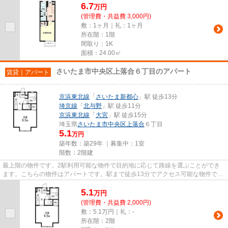
6.7
万
円
(管理費・共益費 3,000円)
敷：1ヶ月｜礼：1ヶ月
所在階：1階
間取り：1K
面積：24.00㎡
さいたま市中央区上落合６丁目のアパート
賃貸｜アパート
京浜東北線
「
さいたま新都心
」駅 徒歩13分
埼京線
「
北与野
」駅 徒歩11分
京浜東北線
「
大宮
」駅 徒歩15分
埼玉県
さいたま市中央区
上落合
６丁目
5.1
万円
築年数：築29年 ｜募集中：
1室
階数：2階建
最上階の物件です。2駅利用可能な物件で目的地に応じて路線を選ぶことができ
ます。こちらの物件はアパートです。駅まで徒歩13分でアクセス可能な物件で
す。より詳しい情報や内見のご予...
5.1
万
円
(管理費・共益費 2,000円)
敷：5.1万円｜礼：-
所在階：2階