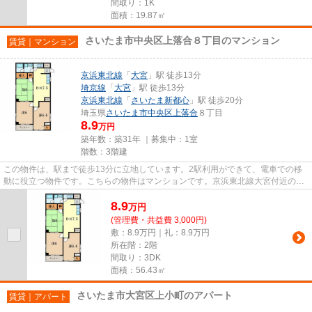
間取り：1K
面積：19.87㎡
さいたま市中央区上落合８丁目のマンション
賃貸｜マンション
京浜東北線
「
大宮
」駅 徒歩13分
埼京線
「
大宮
」駅 徒歩13分
京浜東北線
「
さいたま新都心
」駅 徒歩20分
埼玉県
さいたま市中央区
上落合
８丁目
8.9
万円
築年数：築31年 ｜募集中：
1室
階数：3階建
この物件は、駅まで徒歩13分に立地しています。2駅利用ができて、電車での移
動に役立つ物件です。こちらの物件はマンションです。京浜東北線大宮付近の賃
貸情報を、当社スタッフが詳し...
8.9
万
円
(管理費・共益費 3,000円)
敷：8.9万円｜礼：8.9万円
所在階：2階
間取り：3DK
面積：56.43㎡
さいたま市大宮区上小町のアパート
賃貸｜アパート