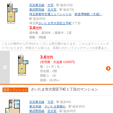
京浜東北線
「
大宮
」駅 徒歩13分
東武野田線
「
北大宮
」駅 徒歩7分
埼玉新都市交通ニューシャトル
「
鉄道博物館（大成）
」
駅 徒歩20分
埼玉県
さいたま市大宮区
土手町
２丁目
3.6
万円
築年数：築36年 ｜募集中：
1室
階数：3階建
こちらの物件から373mのところに上西公園があります。こちらはマンションタ
イプになります。外観タイル張りは、長期にわたってメンテナンスが必要ありま
せん。駅までのアクセスが良い...
3.6
万
円
(管理費・共益費 4,000円)
敷：1ヶ月｜礼：-
所在階：2階
間取り：1K
面積：16.85㎡
さいたま市大宮区下町１丁目のマンション
賃貸｜マンション
京浜東北線
「
大宮
」駅 徒歩4分
東北本線
「
さいたま新都心
」駅 徒歩16分
東武野田線
「
北大宮
」駅 徒歩20分