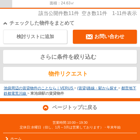
面積：24.63㎡
該当公開件数
11
件 空き数
11
件
1-11
件表示
チェックした物件をまとめて
検討リストに追加
お問い合わせ
さらに条件を絞り込む
物件リクエスト
池袋周辺の賃貸物件のことなら｜VERUS
>
(賃貸)路線・駅から探す
>
都営地下
鉄都電荒川線
>
東池袋駅の賃貸物件
ページトップに戻る
営業時間:10:00～19:30
定休日:水曜日（但し、1月～3月は営業しております）・年末年始
ホーム