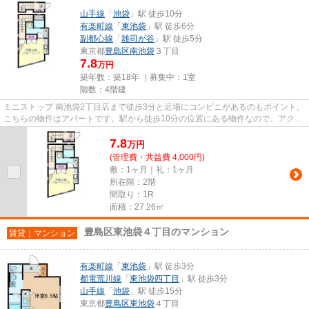
山手線
「
池袋
」駅 徒歩10分
有楽町線
「
東池袋
」駅 徒歩6分
副都心線
「
雑司が谷
」駅 徒歩5分
東京都
豊島区
南池袋
３丁目
7.8
万円
築年数：築18年 ｜募集中：
1室
階数：4階建
ミニストップ 南池袋2丁目店まで徒歩3分と近場にコンビニがあるのもポイント。
こちらの物件はアパートです。駅から徒歩10分の位置にある物件なので、アクセ
スも良好です。行動範囲が広...
7.8
万
円
(管理費・共益費 4,000円)
敷：1ヶ月｜礼：1ヶ月
所在階：2階
間取り：1R
面積：27.26㎡
豊島区東池袋４丁目のマンション
賃貸｜マンション
有楽町線
「
東池袋
」駅 徒歩3分
都電荒川線
「
東池袋四丁目
」駅 徒歩3分
山手線
「
池袋
」駅 徒歩15分
東京都
豊島区
東池袋
４丁目