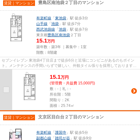
豊島区南池袋２丁目のマンション
賃貸｜マンション
有楽町線
「
東池袋
」駅 徒歩3分
山手線
「
池袋
」駅 徒歩7分
西武池袋線
「
池袋
」駅 徒歩7分
東京都
豊島区
南池袋
２丁目
15.1
万円
築年数：築3年 ｜募集中：
1室
階数：8階建
セブンイレブン 東池袋4丁目店まで徒歩6分と近場にコンビニがあるのもポイン
ト。メンテナンスの手間いらずで嬉しい、外観タイル張りを採用しております。
ニーズの高い、2022年築の物件...
15.1
万
円
(管理費・共益費 15,000円)
敷：-｜礼：-
所在階：5階
間取り：2K
面積：25.74㎡
文京区目白台２丁目のマンション
賃貸｜マンション
有楽町線
「
護国寺
」駅 徒歩5分
副都心線
「
雑司が谷
」駅 徒歩9分