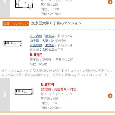
所在階：1階
間取り：1DK
面積：24.79㎡
文京区大塚６丁目のマンション
賃貸｜マンション
丸ノ内線
「
新大塚
」駅 徒歩5分
山手線
「
大塚
」駅 徒歩9分
有楽町線
「
東池袋
」駅 徒歩9分
東京都
文京区
大塚
６丁目
6.8
万円
築年数：築40年 ｜募集中：
1室
階数：6階建
近くにはミニストップ 新大塚店(徒歩1分)がありちょっとした買い物に便利です。
徒歩5分の位置に駅がある物件です。雨風から骨組みを守ってくれるのが、外観
タイル張りです。防犯対策も...
6.8
万
円
(管理費・共益費 6,000円)
敷：1ヶ月｜礼：1ヶ月
所在階：4階
間取り：1R
面積：20.09㎡