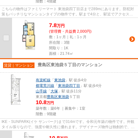
階数：4階建
こちらの物件はファミリーマート 東池袋四丁目店まで289mにあります。防犯対
策もバッチリなマンションタイプの物件です。駅まで4分と、駅近でアクセスも
良好な物件です。2駅利用できる...
7.8
万
円
(管理費・共益費 2,000円)
敷：1ヶ月｜礼：1ヶ月
所在階：3階
間取り：1K
面積：21.74㎡
豊島区東池袋５丁目のマンション
賃貸｜マンション
有楽町線
「
東池袋
」駅 徒歩4分
都電荒川線
「
東池袋四丁目
」駅 徒歩4分
山手線
「
大塚
」駅 徒歩11分
東京都
豊島区
東池袋
５丁目
10.8
万円
築年数：築6年 ｜募集中：
1室
階数：9階建
IKE・SUNPARK(イケ サンパーク)まで314mです。令和元年築の物件です。外観
タイル張りなので、強度や耐久性に優れます。デザイナーズ物件は独創的で、ご
好評いただいています。ikebukur...
10.8