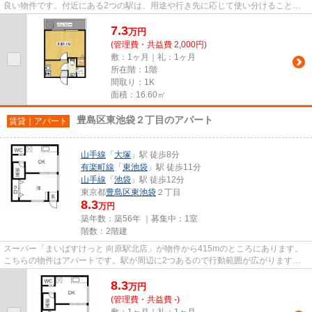
良い物件です。付近にある2つの駅は、用途や行き先に応じて使い分けることが
できます。こちらの物件はアパ...
7.3
万
円
(管理費・共益費 2,000円)
敷：1ヶ月｜礼：1ヶ月
所在階：1階
間取り：1K
面積：16.60㎡
豊島区東池袋２丁目のアパート
賃貸｜アパート
山手線
「
大塚
」駅 徒歩8分
有楽町線
「
東池袋
」駅 徒歩11分
山手線
「
池袋
」駅 徒歩12分
東京都
豊島区
東池袋
２丁目
8.3
万円
築年数：築56年 ｜募集中：
1室
階数：2階建
スーパー「まいばすけっと 向原駅北店」が物件から415mのところにあります。
こちらの物件はアパートです。駅が周辺に2つあるので行動範囲が広がります。
駅から徒歩8分の物件で、電車で...
8.3
万
円
(管理費・共益費 -)
敷：1ヶ月｜礼：1ヶ月