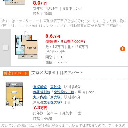
8.6
万円
築年数：築14年 ｜募集中：
1室
階数：4階建
近くにはファミリーマート 東池袋四丁目店(徒歩4分)がありちょっとした買い物に
便利です。こちらの物件はマンションです。行動範囲が広がる2駅利用可能な物
件です。徒歩3分で駅にアク...
8.6
万
円
(管理費・共益費 2,000円)
敷：4.3万円｜礼：12.9万円
所在階：3階
間取り：1R
面積：19.93㎡
文京区大塚６丁目のアパート
賃貸｜アパート
有楽町線
「
東池袋
」駅 徒歩6分
都電荒川線
「
東池袋四丁目
」駅 徒歩5分
丸ノ内線
「
新大塚
」駅 徒歩9分
東京都
文京区
大塚
６丁目
7.3
万円
築年数：築36年 ｜募集中：
1室
階数：2階建
歩いて6分の場所には大塚診療所があります。駅まで徒歩6分なので、アクセスの