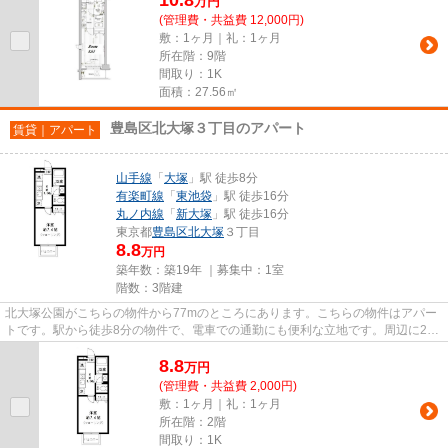
万
円
(管理費・共益費 12,000円)
敷：1ヶ月｜礼：1ヶ月
所在階：9階
間取り：1K
面積：27.56㎡
豊島区北大塚３丁目のアパート
賃貸｜アパート
山手線
「
大塚
」駅 徒歩8分
有楽町線
「
東池袋
」駅 徒歩16分
丸ノ内線
「
新大塚
」駅 徒歩16分
東京都
豊島区
北大塚
３丁目
8.8
万円
築年数：築19年 ｜募集中：
1室
階数：3階建
北大塚公園がこちらの物件から77mのところにあります。こちらの物件はアパー
トです。駅から徒歩8分の物件で、電車での通勤にも便利な立地です。周辺に2駅
あるので電車通勤しやすいです...
8.8
万
円
(管理費・共益費 2,000円)
敷：1ヶ月｜礼：1ヶ月
所在階：2階
間取り：1K