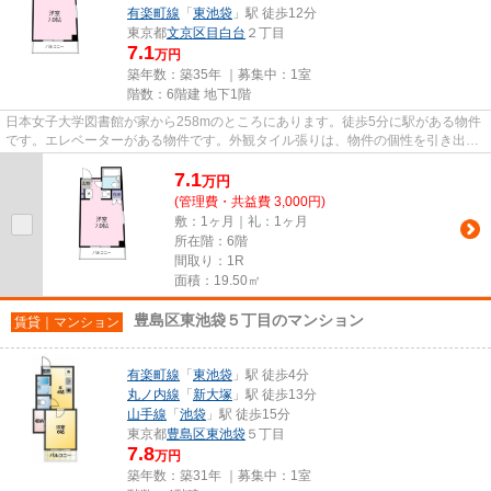
有楽町線
「
東池袋
」駅 徒歩12分
東京都
文京区
目白台
２丁目
7.1
万円
築年数：築35年 ｜募集中：
1室
階数：6階建 地下1階
日本女子大学図書館が家から258mのところにあります。徒歩5分に駅がある物件
です。エレベーターがある物件です。外観タイル張りは、物件の個性を引き出す
ことができます。03-6912-9770...
7.1
万
円
(管理費・共益費 3,000円)
敷：1ヶ月｜礼：1ヶ月
所在階：6階
間取り：1R
面積：19.50㎡
豊島区東池袋５丁目のマンション
賃貸｜マンション
有楽町線
「
東池袋
」駅 徒歩4分
丸ノ内線
「
新大塚
」駅 徒歩13分
山手線
「
池袋
」駅 徒歩15分
東京都
豊島区
東池袋
５丁目
7.8
万円
築年数：築31年 ｜募集中：
1室