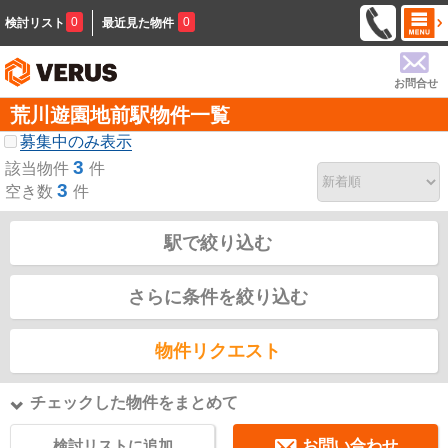
0
0
検討リスト
最近見た物件
お問合せ
荒川遊園地前駅物件一覧
募集中のみ表示
3
該当物件
件
3
空き数
件
駅で絞り込む
さらに条件を絞り込む
物件リクエスト
チェックした物件をまとめて
検討リストに追加
お問い合わせ