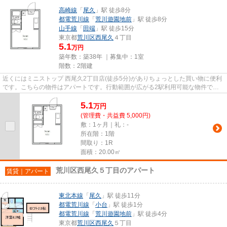
高崎線
「
尾久
」駅 徒歩8分
都電荒川線
「
荒川遊園地前
」駅 徒歩8分
山手線
「
田端
」駅 徒歩15分
東京都
荒川区
西尾久
４丁目
5.1
万円
築年数：築38年 ｜募集中：
1室
階数：2階建
近くにはミニストップ 西尾久2丁目店(徒歩5分)がありちょっとした買い物に便利
です。こちらの物件はアパートです。行動範囲が広がる2駅利用可能な物件で
す。魅力的な駅近の物件で、駅...
5.1
万
円
(管理費・共益費 5,000円)
敷：1ヶ月｜礼：-
所在階：1階
間取り：1R
面積：20.00㎡
荒川区西尾久５丁目のアパート
賃貸｜アパート
東北本線
「
尾久
」駅 徒歩11分
都電荒川線
「
小台
」駅 徒歩1分
都電荒川線
「
荒川遊園地前
」駅 徒歩4分
東京都
荒川区
西尾久
５丁目