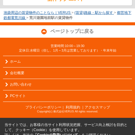
池袋周辺の賃貸物件のことなら｜VERUS
>
(賃貸)路線・駅から探す
>
都営地下
鉄都電荒川線
>
荒川遊園地前駅の賃貸物件
ページトップに戻る
営業時間:10:00～19:30
定休日:水曜日（但し、1月～3月は営業しております）・年末年始
ホーム
会社概要
お問い合わせ
PCサイト
プライバシーポリシー
利用規約
｜アクセスマップ
｜
Copyright(c) 株式会社VERUS All rights reserved.
当サイトでは、お客様の当サイト利用状況把握、サービス向上検討を目的と
して、クッキー（Cookie）を使用しています。