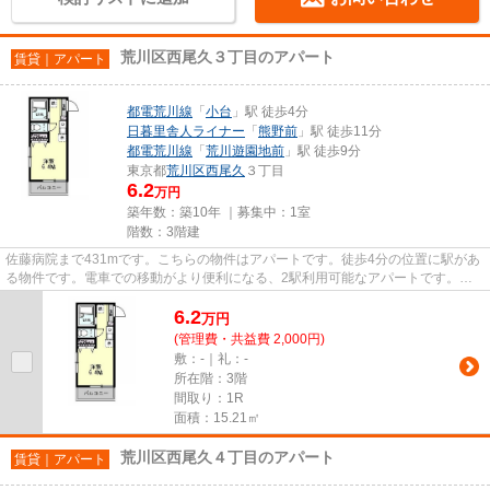
荒川区西尾久３丁目のアパート
賃貸｜アパート
都電荒川線
「
小台
」駅 徒歩4分
日暮里舎人ライナー
「
熊野前
」駅 徒歩11分
都電荒川線
「
荒川遊園地前
」駅 徒歩9分
東京都
荒川区
西尾久
３丁目
6.2
万円
築年数：築10年 ｜募集中：
1室
階数：3階建
佐藤病院まで431mです。こちらの物件はアパートです。徒歩4分の位置に駅があ
る物件です。電車での移動がより便利になる、2駅利用可能なアパートです。荒
川区にある都電荒川線小台周辺...
6.2
万
円
(管理費・共益費 2,000円)
敷：-｜礼：-
所在階：3階
間取り：1R
面積：15.21㎡
荒川区西尾久４丁目のアパート
賃貸｜アパート