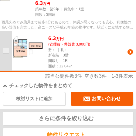
6.3
万円
築年数：築9年 ｜募集中：
1室
階数：3階建
西尾久めぐみ薬局まで徒歩3分にあるので、体調が悪くなっても安心。利便性の
高い設備も充実した、高ニーズな平成28年築の物件です。駅近くに立地する物件
で、徒歩11分程でアクセスでき...
6.3
万
円
(管理費・共益費 3,000円)
敷：-｜礼：-
所在階：3階
間取り：1R
面積：12.04㎡
該当公開件数
3
件 空き数
3
件
1-3
件表示
チェックした物件をまとめて
検討リストに追加
お問い合わせ
さらに条件を絞り込む
物件リクエスト