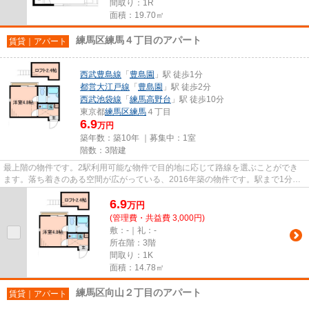
間取り：1R
面積：19.70㎡
練馬区練馬４丁目のアパート
賃貸｜アパート
西武豊島線
「
豊島園
」駅 徒歩1分
都営大江戸線
「
豊島園
」駅 徒歩2分
西武池袋線
「
練馬高野台
」駅 徒歩10分
東京都
練馬区
練馬
４丁目
6.9
万円
築年数：築10年 ｜募集中：
1室
階数：3階建
最上階の物件です。2駅利用可能な物件で目的地に応じて路線を選ぶことができ
ます。落ち着きのある空間が広がっている、2016年築の物件です。駅まで1分
と、駅近でアクセスも良好な物件...
6.9
万
円
(管理費・共益費 3,000円)
敷：-｜礼：-
所在階：3階
間取り：1K
面積：14.78㎡
練馬区向山２丁目のアパート
賃貸｜アパート