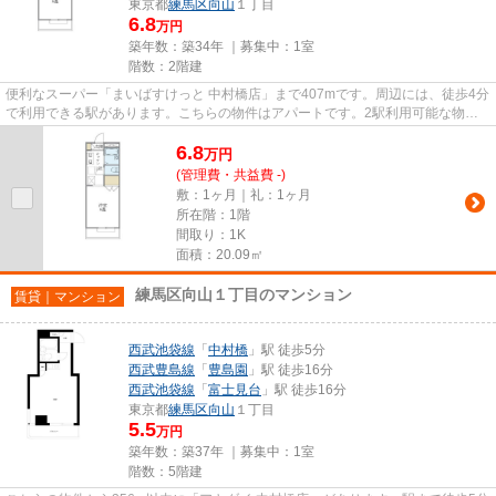
東京都
練馬区
向山
１丁目
6.8
万円
築年数：築34年 ｜募集中：
1室
階数：2階建
便利なスーパー「まいばすけっと 中村橋店」まで407mです。周辺には、徒歩4分
で利用できる駅があります。こちらの物件はアパートです。2駅利用可能な物件
なので、交通経路を選ぶことが...
6.8
万
円
(管理費・共益費 -)
敷：1ヶ月｜礼：1ヶ月
所在階：1階
間取り：1K
面積：20.09㎡
練馬区向山１丁目のマンション
賃貸｜マンション
西武池袋線
「
中村橋
」駅 徒歩5分
西武豊島線
「
豊島園
」駅 徒歩16分
西武池袋線
「
富士見台
」駅 徒歩16分
東京都
練馬区
向山
１丁目
5.5
万円
築年数：築37年 ｜募集中：
1室
階数：5階建