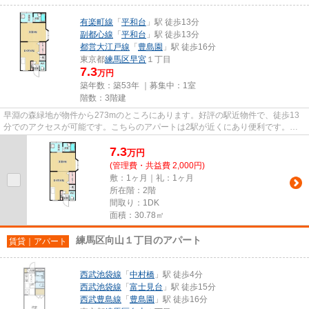
有楽町線
「
平和台
」駅 徒歩13分
副都心線
「
平和台
」駅 徒歩13分
都営大江戸線
「
豊島園
」駅 徒歩16分
東京都
練馬区
早宮
１丁目
7.3
万円
築年数：築53年 ｜募集中：
1室
階数：3階建
早淵の森緑地が物件から273mのところにあります。好評の駅近物件で、徒歩13
分でのアクセスが可能です。こちらのアパートは2駅が近くにあり便利です。こ
ちらの物件はアパートです。当社...
7.3
万
円
(管理費・共益費 2,000円)
敷：1ヶ月｜礼：1ヶ月
所在階：2階
間取り：1DK
面積：30.78㎡
練馬区向山１丁目のアパート
賃貸｜アパート
西武池袋線
「
中村橋
」駅 徒歩4分
西武池袋線
「
富士見台
」駅 徒歩15分
西武豊島線
「
豊島園
」駅 徒歩16分