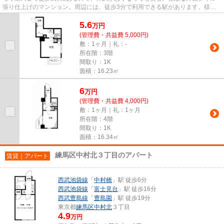
張り仕上げのマンション。周辺には、徒歩3分で利用できる駅があります。様々
な場所へのアクセスが便利にな...
5.6
万
円
(管理費・共益費 5,000円)
敷：1ヶ月｜礼：-
所在階：3階
間取り：1K
面積：16.23㎡
6
万
円
(管理費・共益費 4,000円)
敷：1ヶ月｜礼：1ヶ月
所在階：4階
間取り：1K
面積：16.34㎡
練馬区中村北３丁目のアパート
賃貸｜アパート
西武池袋線
「
中村橋
」駅 徒歩6分
西武池袋線
「
富士見台
」駅 徒歩16分
西武豊島線
「
豊島園
」駅 徒歩19分
東京都
練馬区
中村北
３丁目
4.9
万円