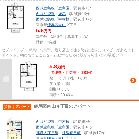
西武豊島線
「
豊島園
」駅 徒歩7分
西武池袋線
「
練馬
」駅 徒歩13分
西武池袋線
「
中村橋
」駅 徒歩12分
東京都
練馬区
向山
２丁目
5.8
万円
築年数：築36年 ｜募集中：
1室
階数：2階建
セブンイレブン 練馬中村北千川通り店まで徒歩6分と近場にコンビニがあるのも
ポイント。朝に慌てることなく行動するために駅から徒歩7分の駅近アパートは
いかがでしょうか。2駅利用で...
5.8
万
円
(管理費・共益費 2,000円)
敷：1ヶ月｜礼：1ヶ月
所在階：1階
間取り：1K
面積：20.43㎡
練馬区向山４丁目のアパート
賃貸｜アパート
西武池袋線
「
中村橋
」駅 徒歩8分
西武豊島線
「
豊島園
」駅 徒歩16分
都営大江戸線
「
練馬春日町
」駅 徒歩17分
東京都
練馬区
向山
４丁目