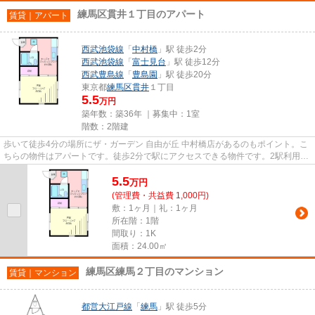
練馬区貫井１丁目のアパート
賃貸｜アパート
西武池袋線
「
中村橋
」駅 徒歩2分
西武池袋線
「
富士見台
」駅 徒歩12分
西武豊島線
「
豊島園
」駅 徒歩20分
東京都
練馬区
貫井
１丁目
5.5
万円
築年数：築36年 ｜募集中：
1室
階数：2階建
歩いて徒歩4分の場所にザ・ガーデン 自由が丘 中村橋店があるのもポイント。こ
ちらの物件はアパートです。徒歩2分で駅にアクセスできる物件です。2駅利用で
きる場所にあり、行き先に応...
5.5
万
円
(管理費・共益費 1,000円)
敷：1ヶ月｜礼：1ヶ月
所在階：1階
間取り：1K
面積：24.00㎡
練馬区練馬２丁目のマンション
賃貸｜マンション
都営大江戸線
「
練馬
」駅 徒歩5分