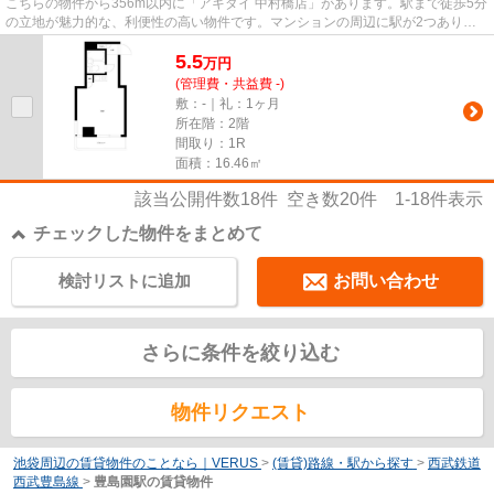
こちらの物件から356m以内に「アキダイ 中村橋店」があります。駅まで徒歩5分
の立地が魅力的な、利便性の高い物件です。マンションの周辺に駅が2つあり、
よく電車を利用する方にピッタ...
5.5
万
円
(管理費・共益費 -)
敷：-｜礼：1ヶ月
所在階：2階
間取り：1R
面積：16.46㎡
該当公開件数
18
件 空き数
20
件
1-18
件表示
チェックした物件をまとめて
検討リストに追加
お問い合わせ
さらに条件を絞り込む
物件リクエスト
池袋周辺の賃貸物件のことなら｜VERUS
>
(賃貸)路線・駅から探す
>
西武鉄道
西武豊島線
>
豊島園駅の賃貸物件