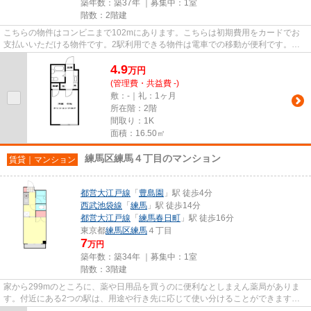
築年数：築37年 ｜募集中：
1室
階数：2階建
こちらの物件はコンビニまで102mにあります。こちらは初期費用をカードでお
支払いいただける物件です。2駅利用できる物件は電車での移動が便利です。こ
ちらの物件はアパートです。練馬...
4.9
万
円
(管理費・共益費 -)
敷：-｜礼：1ヶ月
所在階：2階
間取り：1K
面積：16.50㎡
練馬区練馬４丁目のマンション
賃貸｜マンション
都営大江戸線
「
豊島園
」駅 徒歩4分
西武池袋線
「
練馬
」駅 徒歩14分
都営大江戸線
「
練馬春日町
」駅 徒歩16分
東京都
練馬区
練馬
４丁目
7
万円
築年数：築34年 ｜募集中：
1室
階数：3階建
家から299mのところに、薬や日用品を買うのに便利なとしまえん薬局がありま
す。付近にある2つの駅は、用途や行き先に応じて使い分けることができます。
造りとデザインに関して、自信を...