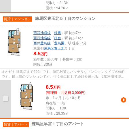
間取り：3LDK
面積：94.76㎡
練馬区豊玉北５丁目のマンション
賃貸｜マンション
西武池袋線
「
練馬
」駅 徒歩7分
西武池袋線
「
桜台
」駅 徒歩14分
西武豊島線
「
豊島園
」駅 徒歩17分
東京都
練馬区
豊玉北
５丁目
8.5
万円
築年数：築30年 ｜募集中：
1室
階数：3階建
オオゼキ 練馬店まで499mです。防犯対策もバッチリなマンションタイプの物件
です。最上階のマンションです。行く先に応じて経路を選べる、2駅利用可能な
物件です。VERUSでは、西武池袋...
8.5
万
円
(管理費・共益費 3,000円)
敷：1ヶ月｜礼：0ヶ月
所在階：3階
間取り：1DK
面積：29.35㎡
練馬区早宮１丁目のアパート
賃貸｜アパート