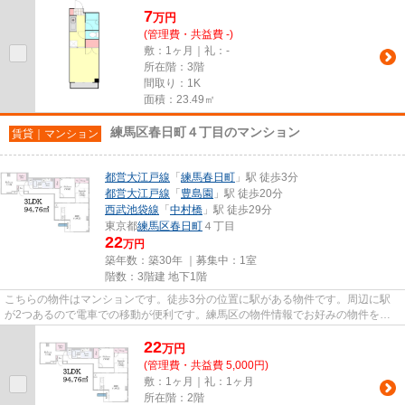
7
万
円
(管理費・共益費 -)
敷：1ヶ月｜礼：-
所在階：3階
間取り：1K
面積：23.49㎡
練馬区春日町４丁目のマンション
賃貸｜マンション
都営大江戸線
「
練馬春日町
」駅 徒歩3分
都営大江戸線
「
豊島園
」駅 徒歩20分
西武池袋線
「
中村橋
」駅 徒歩29分
東京都
練馬区
春日町
４丁目
22
万円
築年数：築30年 ｜募集中：
1室
階数：3階建 地下1階
こちらの物件はマンションです。徒歩3分の位置に駅がある物件です。周辺に駅
が2つあるので電車での移動が便利です。練馬区の物件情報でお好みの物件を見
つけら、03-6912-9770かikebuku...
22
万
円
(管理費・共益費 5,000円)
敷：1ヶ月｜礼：1ヶ月
所在階：2階