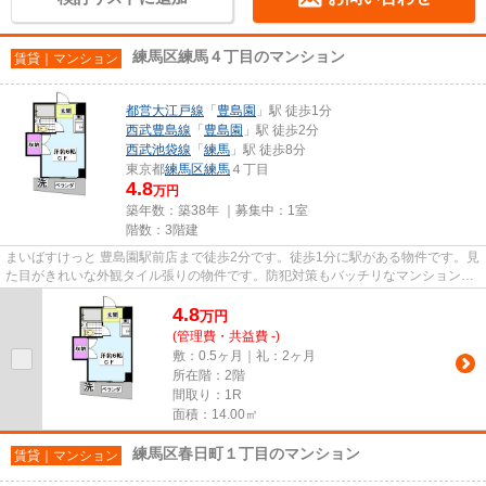
練馬区練馬４丁目のマンション
賃貸｜マンション
都営大江戸線
「
豊島園
」駅 徒歩1分
西武豊島線
「
豊島園
」駅 徒歩2分
西武池袋線
「
練馬
」駅 徒歩8分
東京都
練馬区
練馬
４丁目
4.8
万円
築年数：築38年 ｜募集中：
1室
階数：3階建
まいばすけっと 豊島園駅前店まで徒歩2分です。徒歩1分に駅がある物件です。見
た目がきれいな外観タイル張りの物件です。防犯対策もバッチリなマンションタ
イプの物件です。当社スタッ...
4.8
万
円
(管理費・共益費 -)
敷：0.5ヶ月｜礼：2ヶ月
所在階：2階
間取り：1R
面積：14.00㎡
練馬区春日町１丁目のマンション
賃貸｜マンション