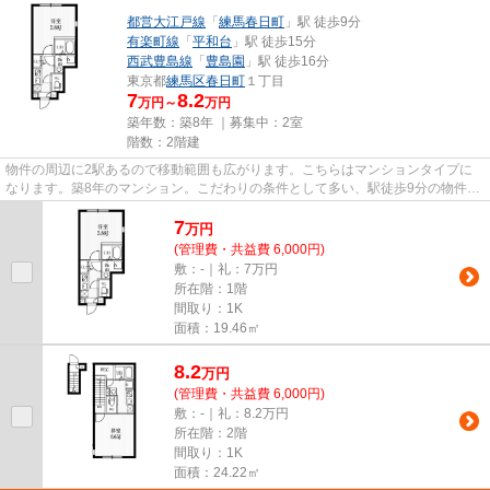
都営大江戸線
「
練馬春日町
」駅 徒歩9分
有楽町線
「
平和台
」駅 徒歩15分
西武豊島線
「
豊島園
」駅 徒歩16分
東京都
練馬区
春日町
１丁目
7
8.2
万円～
万円
築年数：築8年 ｜募集中：
2室
階数：2階建
物件の周辺に2駅あるので移動範囲も広がります。こちらはマンションタイプに
なります。築8年のマンション。こだわりの条件として多い、駅徒歩9分の物件で
す。VERUSでは、都営大江戸線...
7
万
円
(管理費・共益費 6,000円)
敷：-｜礼：7万円
所在階：1階
間取り：1K
面積：19.46㎡
8.2
万
円
(管理費・共益費 6,000円)
敷：-｜礼：8.2万円
所在階：2階
間取り：1K
面積：24.22㎡