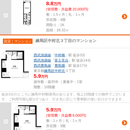
8.8
万
円
(管理費・共益費 20,000円)
敷：1.5ヶ月｜礼：1ヶ月
所在階：4階
間取り：1K
面積：26.32㎡
練馬区中村北３丁目のマンション
賃貸｜マンション
西武池袋線
「
中村橋
」駅 徒歩3分
西武池袋線
「
富士見台
」駅 徒歩14分
西武豊島線
「
豊島園
」駅 徒歩17分
東京都
練馬区
中村北
３丁目
5.9
万円
築年数：築35年 ｜募集中：
1室
階数：10階建
徒歩3分のところに練馬中村郵便局があります。地上10階建ての物件でございま
す。ご利用可能な駅が2つあり、行き先に応じて乗車駅の使い分けができます。
こちらの物件はマンションです...
5.9
万
円
(管理費・共益費 6,000円)
敷：1ヶ月｜礼：1ヶ月
所在階：3階