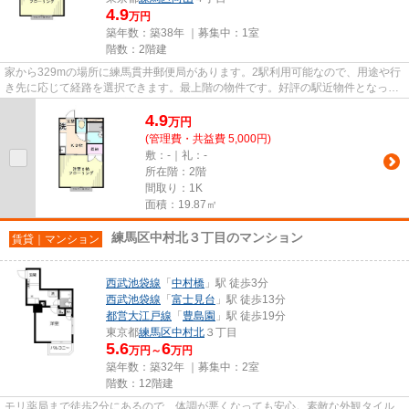
4.9
万円
築年数：築38年 ｜募集中：
1室
階数：2階建
家から329mの場所に練馬貫井郵便局があります。2駅利用可能なので、用途や行
き先に応じて経路を選択できます。最上階の物件です。好評の駅近物件となって
おり、駅より徒歩8分に立地し...
4.9
万
円
(管理費・共益費 5,000円)
敷：-｜礼：-
所在階：2階
間取り：1K
面積：19.87㎡
練馬区中村北３丁目のマンション
賃貸｜マンション
西武池袋線
「
中村橋
」駅 徒歩3分
西武池袋線
「
富士見台
」駅 徒歩13分
都営大江戸線
「
豊島園
」駅 徒歩19分
東京都
練馬区
中村北
３丁目
5.6
6
万円～
万円
築年数：築32年 ｜募集中：
2室
階数：12階建
モリ薬局まで徒歩2分にあるので、体調が悪くなっても安心。素敵な外観タイル