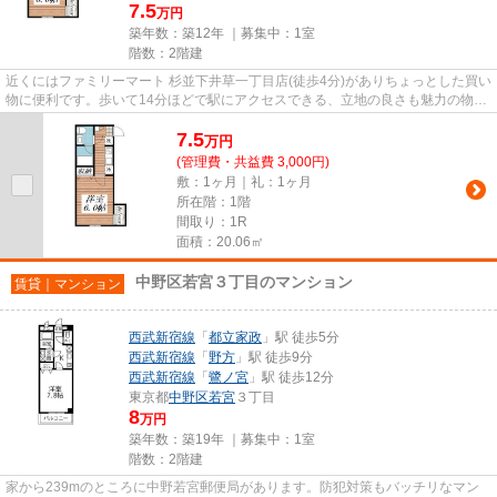
7.5
万円
築年数：築12年 ｜募集中：
1室
階数：2階建
近くにはファミリーマート 杉並下井草一丁目店(徒歩4分)がありちょっとした買い
物に便利です。歩いて14分ほどで駅にアクセスできる、立地の良さも魅力の物件
です。こちらの物件はアパ...
7.5
万
円
(管理費・共益費 3,000円)
敷：1ヶ月｜礼：1ヶ月
所在階：1階
間取り：1R
面積：20.06㎡
中野区若宮３丁目のマンション
賃貸｜マンション
西武新宿線
「
都立家政
」駅 徒歩5分
西武新宿線
「
野方
」駅 徒歩9分
西武新宿線
「
鷺ノ宮
」駅 徒歩12分
東京都
中野区
若宮
３丁目
8
万円
築年数：築19年 ｜募集中：
1室
階数：2階建
家から239mのところに中野若宮郵便局があります。防犯対策もバッチリなマン