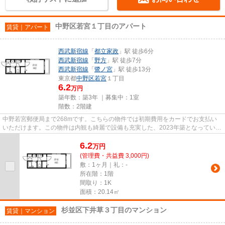
中野区若宮１丁目のアパート
賃貸｜アパート
西武新宿線
「
都立家政
」駅 徒歩6分
西武新宿線
「
野方
」駅 徒歩7分
西武新宿線
「
鷺ノ宮
」駅 徒歩13分
東京都
中野区
若宮
１丁目
6.2
万円
築年数：築3年 ｜募集中：
1室
階数：2階建
中野若宮郵便局まで268mです。こちらの物件では初期費用をカードでお支払い
いただけます。この物件は内観も綺麗で設備も充実した、2023年築となっていま
す。電車移動の多い方に嬉しい...
6.2
万
円
(管理費・共益費 3,000円)
敷：1ヶ月｜礼：-
所在階：1階
間取り：1K
面積：20.14㎡
杉並区下井草３丁目のマンション
賃貸｜マンション