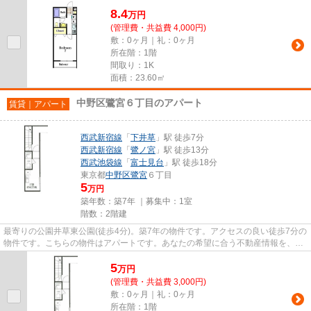
で、経路を用途や行き先によって...
8.4
万
円
(管理費・共益費 4,000円)
敷：0ヶ月｜礼：0ヶ月
所在階：1階
間取り：1K
面積：23.60㎡
中野区鷺宮６丁目のアパート
賃貸｜アパート
西武新宿線
「
下井草
」駅 徒歩7分
西武新宿線
「
鷺ノ宮
」駅 徒歩13分
西武池袋線
「
富士見台
」駅 徒歩18分
東京都
中野区
鷺宮
６丁目
5
万円
築年数：築7年 ｜募集中：
1室
階数：2階建
最寄りの公園井草東公園(徒歩4分)。築7年の物件です。アクセスの良い徒歩7分の
物件です。こちらの物件はアパートです。あなたの希望に合う不動産情報を、経
験と知識の豊富なVERUSスタ...
5
万
円
(管理費・共益費 3,000円)
敷：0ヶ月｜礼：0ヶ月
所在階：1階