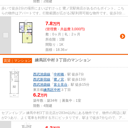
階数：2階建
歩いて徒歩2分の場所にまいばすけっと 鷺ノ宮駅南店があるのもポイント。こち
らの物件はアパートです。行動範囲が広がる2駅利用可能な物件です。徒歩3分で
駅にアクセス可能な、魅力的...
7.8
万
円
(管理費・共益費 3,000円)
敷：0ヶ月｜礼：2ヶ月
所在階：1階
間取り：1K
面積：18.36㎡
練馬区中村３丁目のマンション
賃貸｜マンション
西武池袋線
「
中村橋
」駅 徒歩7分
西武新宿線
「
鷺ノ宮
」駅 徒歩13分
西武池袋線
「
富士見台
」駅 徒歩15分
東京都
練馬区
中村
３丁目
6.2
万円
築年数：築34年 ｜募集中：
1室
階数：4階建
セブンイレブン 練馬中村3丁目北店が283m以内にある物件です。物件の周辺に駅
が2つあり、よく電車を利用する方にピッタリです。駅まで徒歩7分なので、アク
セスの良い物件です。外観タ...
6.2