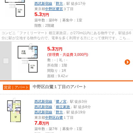
西武新宿線
「
野方
」駅 徒歩17分
東京都
中野区
鷺宮
３丁目
5.3
万円
築年数：築8年 ｜募集中：
1室
階数：2階建
コンビニ「ファミリーマート 都立家政店」が270m以内にある物件です。駅徒歩6
分に駅が立地する物件なので、電車を多く利用する方にとって便利です。こちら
の物件はアパートです。2駅利...
5.3
万
円
(管理費・共益費 3,000円)
敷：-｜礼：-
所在階：1階
間取り：1R
面積：9.42㎡
中野区白鷺１丁目のアパート
賃貸｜アパート
西武新宿線
「
鷺ノ宮
」駅 徒歩3分
西武新宿線
「
都立家政
」駅 徒歩8分
西武新宿線
「
野方
」駅 徒歩19分
東京都
中野区
白鷺
１丁目
7.8
万円
築年数：築7年 ｜募集中：
1室