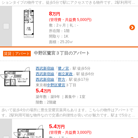
ションタイプの物件です。徒歩5分で駅にアクセスできる物件です。2駅利用可能
なアクセスの良いマンションで...
8
万
円
(管理費・共益費 5,000円)
敷：2ヶ月｜礼：-
所在階：1階
間取り：1K
面積：25.20㎡
中野区鷺宮３丁目のアパート
賃貸｜アパート
西武新宿線
「
鷺ノ宮
」駅 徒歩5分
西武新宿線
「
都立家政
」駅 徒歩6分
西武新宿線
「
野方
」駅 徒歩17分
東京都
中野区
鷺宮
３丁目
5.4
万円
築年数：築9年 ｜募集中：
1室
階数：2階建
歩いて徒歩4分の場所に豊生堂鷺宮薬局もあります。こちらの物件はアパートで
す。2駅利用可能な物件なので交通の利便性が良いのが魅力です。駅まで5分と、
駅近でアクセスも良好な物件で...
5.4
万
円
(管理費・共益費 3,000円)
敷：-｜礼：-