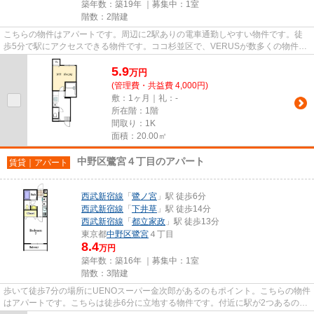
築年数：築19年 ｜募集中：
1室
階数：2階建
こちらの物件はアパートです。周辺に2駅ありの電車通勤しやすい物件です。徒
歩5分で駅にアクセスできる物件です。ココ杉並区で、VERUSが数多くの物件と
情報を提供中。ikebukuro@verus-...
5.9
万
円
(管理費・共益費 4,000円)
敷：1ヶ月｜礼：-
所在階：1階
間取り：1K
面積：20.00㎡
中野区鷺宮４丁目のアパート
賃貸｜アパート
西武新宿線
「
鷺ノ宮
」駅 徒歩6分
西武新宿線
「
下井草
」駅 徒歩14分
西武新宿線
「
都立家政
」駅 徒歩13分
東京都
中野区
鷺宮
４丁目
8.4
万円
築年数：築16年 ｜募集中：
1室
階数：3階建
歩いて徒歩7分の場所にUENOスーパー金次郎があるのもポイント。こちらの物件
はアパートです。こちらは徒歩6分に立地する物件です。付近に駅が2つあるの