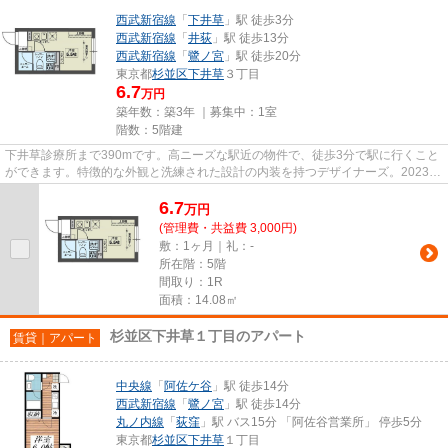
西武新宿線
「
下井草
」駅 徒歩3分
西武新宿線
「
井荻
」駅 徒歩13分
西武新宿線
「
鷺ノ宮
」駅 徒歩20分
東京都
杉並区
下井草
３丁目
6.7
万円
築年数：築3年 ｜募集中：
1室
階数：5階建
下井草診療所まで390mです。高ニーズな駅近の物件で、徒歩3分で駅に行くこと
ができます。特徴的な外観と洗練された設計の内装を持つデザイナーズ。2023年
に建設された物件です。気にな...
6.7
万
円
(管理費・共益費 3,000円)
敷：1ヶ月｜礼：-
所在階：5階
間取り：1R
面積：14.08㎡
杉並区下井草１丁目のアパート
賃貸｜アパート
中央線
「
阿佐ケ谷
」駅 徒歩14分
西武新宿線
「
鷺ノ宮
」駅 徒歩14分
丸ノ内線
「
荻窪
」駅 バス15分 「阿佐谷営業所」 停歩5分
東京都
杉並区
下井草
１丁目