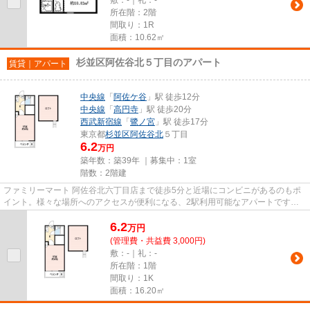
所在階：2階
間取り：1R
面積：10.62㎡
杉並区阿佐谷北５丁目のアパート
賃貸｜アパート
中央線
「
阿佐ケ谷
」駅 徒歩12分
中央線
「
高円寺
」駅 徒歩20分
西武新宿線
「
鷺ノ宮
」駅 徒歩17分
東京都
杉並区
阿佐谷北
５丁目
6.2
万円
築年数：築39年 ｜募集中：
1室
階数：2階建
ファミリーマート 阿佐谷北六丁目店まで徒歩5分と近場にコンビニがあるのもポ
イント。様々な場所へのアクセスが便利になる、2駅利用可能なアパートです。
駅まで歩いて12分ほどの、魅力...
6.2
万
円
(管理費・共益費 3,000円)
敷：-｜礼：-
所在階：1階
間取り：1K
面積：16.20㎡