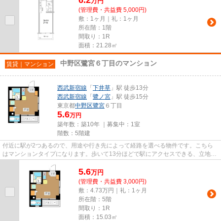
万
円
(管理費・共益費 5,000円)
敷：1ヶ月｜礼：1ヶ月
所在階：1階
間取り：1R
面積：21.28㎡
中野区鷺宮６丁目のマンション
賃貸｜マンション
西武新宿線
「
下井草
」駅 徒歩13分
西武新宿線
「
鷺ノ宮
」駅 徒歩15分
東京都
中野区
鷺宮
６丁目
5.6
万円
築年数：築10年 ｜募集中：
1室
階数：5階建
付近に駅が2つあるので、用途や行き先によって経路を選べる物件です。こちら
はマンションタイプになります。歩いて13分ほどで駅にアクセスできる、立地の
良さも魅力の物件です。VERUS...
5.6
万
円
(管理費・共益費 3,000円)
敷：4.73万円｜礼：1ヶ月
所在階：5階
間取り：1R
面積：15.03㎡