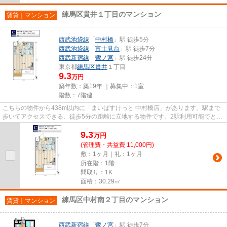
練馬区貫井１丁目のマンション
賃貸｜マンション
西武池袋線
「
中村橋
」駅 徒歩5分
西武池袋線
「
富士見台
」駅 徒歩7分
西武新宿線
「
鷺ノ宮
」駅 徒歩24分
東京都
練馬区
貫井
１丁目
9.3
万円
築年数：築19年 ｜募集中：
1室
階数：7階建
こちらの物件から438m以内に「まいばすけっと 中村橋店」があります。駅まで
歩いてアクセスできる、徒歩5分の距離に立地する物件です。2駅利用可能でとて
も利便性の高い物件です。こち...
9.3
万
円
(管理費・共益費 11,000円)
敷：1ヶ月｜礼：1ヶ月
所在階：1階
間取り：1K
面積：30.29㎡
練馬区中村南２丁目のマンション
賃貸｜マンション
西武新宿線
「
鷺ノ宮
」駅 徒歩7分