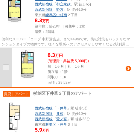
西武新宿線
「
都立家政
」駅 徒歩6分
西武新宿線
「
野方
」駅 徒歩16分
東京都
練馬区
中村南
２丁目
8.3
万円
築年数：築28年 ｜募集中：
1室
階数：2階建
便利なスーパー「コープ 中野鷺宮店」まで449mです。防犯対策もバッチリなマ
ンションタイプの物件です。様々な場所へのアクセスがしやすくなる2駅利用可
能な物件です。外壁はタイル張...
8.3
万
円
(管理費・共益費 5,000円)
敷：1ヶ月｜礼：1ヶ月
所在階：1階
間取り：1K
面積：29.52㎡
杉並区下井草３丁目のアパート
賃貸｜アパート
西武新宿線
「
下井草
」駅 徒歩5分
西武新宿線
「
井荻
」駅 徒歩10分
西武新宿線
「
鷺ノ宮
」駅 徒歩23分
東京都
杉並区
下井草
３丁目
5.9
万円