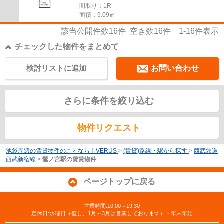
間取り：1R
面積：9.09㎡
該当公開件数
16
件 空き数
16
件
1-16
件表示
チェックした物件をまとめて
検討リストに追加
お問い合わせ
さらに条件を絞り込む
物件リクエスト
池袋周辺の賃貸物件のことなら｜VERUS
>
(賃貸)路線・駅から探す
>
西武鉄道
西武新宿線
>
鷺ノ宮駅の賃貸物件
ページトップに戻る
営業時間:10:00～19:30
定休日:水曜日（但し、1月～3月は営業しております）・年末年始