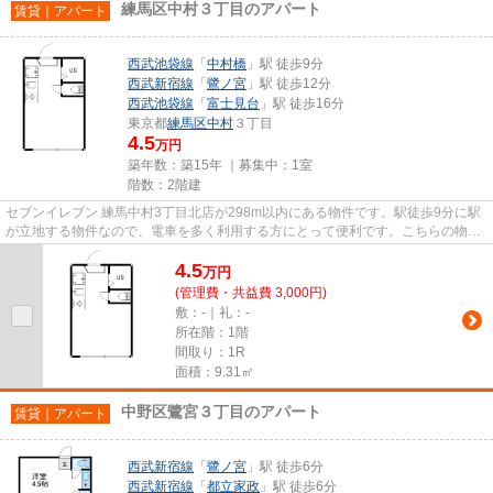
練馬区中村３丁目のアパート
賃貸｜アパート
西武池袋線
「
中村橋
」駅 徒歩9分
西武新宿線
「
鷺ノ宮
」駅 徒歩12分
西武池袋線
「
富士見台
」駅 徒歩16分
東京都
練馬区
中村
３丁目
4.5
万円
築年数：築15年 ｜募集中：
1室
階数：2階建
セブンイレブン 練馬中村3丁目北店が298m以内にある物件です。駅徒歩9分に駅
が立地する物件なので、電車を多く利用する方にとって便利です。こちらの物件
はアパートです。2駅利用でき...
4.5
万
円
(管理費・共益費 3,000円)
敷：-｜礼：-
所在階：1階
間取り：1R
面積：9.31㎡
中野区鷺宮３丁目のアパート
賃貸｜アパート
西武新宿線
「
鷺ノ宮
」駅 徒歩6分
西武新宿線
「
都立家政
」駅 徒歩6分