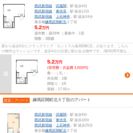
西武新宿線
「
武蔵関
」駅 徒歩4分
西武新宿線
「
東伏見
」駅 徒歩12分
西武新宿線
「
上石神井
」駅 徒歩24分
東京都
練馬区
関町北
２丁目
5.2
万円
築年数：築39年 ｜募集中：
1室
階数：3階建
家から徒歩6分にドラッグストア「セントラル薬局関町店」があります。こちら
の物件はマンションです。徒歩4分の位置に駅がある物件です。2駅利用可能なの
で、用途や行き先に応じて経路...
5.2
万
円
(管理費・共益費 3,000円)
敷：-｜礼：-
所在階：1階
間取り：1R
面積：17.00㎡
練馬区関町北５丁目のアパート
賃貸｜アパート
西武新宿線
「
武蔵関
」駅 徒歩9分
西武新宿線
「
東伏見
」駅 徒歩18分
西武新宿線
「
上石神井
」駅 徒歩25分
東京都
練馬区
関町北
５丁目