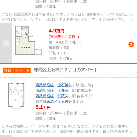
築年数：築35年 ｜募集中：
1室
階数：5階建
アコレ 武蔵関駅東店まで徒歩6分です。こちらは初期費用をカードでお支払いい
ただけるマンションです。2駅利用できる場所にあり、アクセスが便利です。造
りとデザインに関して、自信を...
4.9
万
円
(管理費・共益費 -)
敷：4.4万円｜礼：-
所在階：4階
間取り：1K
面積：14.79㎡
練馬区上石神井２丁目のアパート
賃貸｜アパート
西武新宿線
「
上石神井
」駅 徒歩6分
西武新宿線
「
上井草
」駅 徒歩15分
西武新宿線
「
武蔵関
」駅 徒歩20分
東京都
練馬区
上石神井
２丁目
5.1
万円
築年数：築36年 ｜募集中：
1室
階数：2階建
こちらの物件はアパートです。駅まで徒歩6分なので、アクセスの良い物件で
す。行く先に応じて経路を選べる、2駅利用可能な物件です。最上階の物件で
す。西武新宿線上石神井近くで快適...