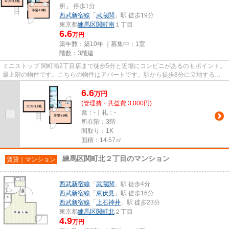
所」 停歩1分
西武新宿線
「
武蔵関
」駅 徒歩19分
東京都
練馬区
関町南
１丁目
6.6
万円
築年数：築10年 ｜募集中：
1室
階数：3階建
ミニストップ 関町南2丁目店まで徒歩5分と近場にコンビニがあるのもポイント。
最上階の物件です。こちらの物件はアパートです。駅から徒歩8分に立地する物
件です。練馬区で新しい住環...
6.6
万
円
(管理費・共益費 3,000円)
敷：-｜礼：-
所在階：3階
間取り：1K
面積：14.57㎡
練馬区関町北２丁目のマンション
賃貸｜マンション
西武新宿線
「
武蔵関
」駅 徒歩4分
西武新宿線
「
東伏見
」駅 徒歩16分
西武新宿線
「
上石神井
」駅 徒歩23分
東京都
練馬区
関町北
２丁目
4.9
万円