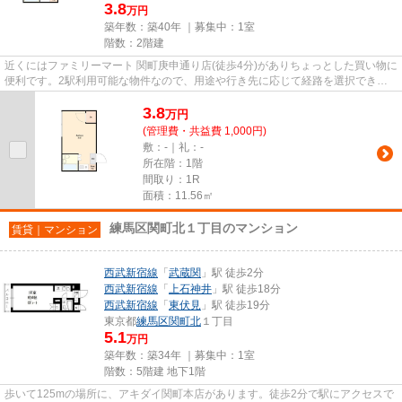
3.8
万円
築年数：築40年 ｜募集中：
1室
階数：2階建
近くにはファミリーマート 関町庚申通り店(徒歩4分)がありちょっとした買い物に
便利です。2駅利用可能な物件なので、用途や行き先に応じて経路を選択できま
す。電車移動の多い方に嬉し...
3.8
万
円
(管理費・共益費 1,000円)
敷：-｜礼：-
所在階：1階
間取り：1R
面積：11.56㎡
練馬区関町北１丁目のマンション
賃貸｜マンション
西武新宿線
「
武蔵関
」駅 徒歩2分
西武新宿線
「
上石神井
」駅 徒歩18分
西武新宿線
「
東伏見
」駅 徒歩19分
東京都
練馬区
関町北
１丁目
5.1
万円
築年数：築34年 ｜募集中：
1室
階数：5階建 地下1階
歩いて125mの場所に、アキダイ関町本店があります。徒歩2分で駅にアクセスで