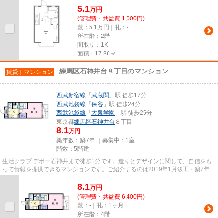
5.1
万
円
(管理費・共益費 1,000円)
敷：5.1万円｜礼：-
所在階：2階
間取り：1K
面積：17.36㎡
練馬区石神井台８丁目のマンション
賃貸｜マンション
西武新宿線
「
武蔵関
」駅 徒歩17分
西武池袋線
「
保谷
」駅 徒歩24分
西武池袋線
「
大泉学園
」駅 徒歩25分
東京都
練馬区
石神井台
８丁目
8.1
万円
築年数：築7年 ｜募集中：
1室
階数：5階建
生活クラブ デポー石神井まで徒歩1分です。造りとデザインに関して、自信をも
って情報を提供できるマンションです。ご紹介するのは2019年1月竣工・築7年の
物件です。2駅利用できる場所...
8.1
万
円
(管理費・共益費 6,400円)
敷：-｜礼：1ヶ月
所在階：4階