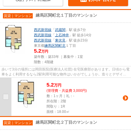
練馬区関町北１丁目のマンション
賃貸｜マンション
西武新宿線
「
武蔵関
」駅 徒歩7分
西武新宿線
「
上石神井
」駅 徒歩14分
西武新宿線
「
東伏見
」駅 徒歩23分
東京都
練馬区
関町北
１丁目
5.2
万円
築年数：築33年 ｜募集中：
1室
階数：4階建
歩いて3分の場所には岡田医院(医療法人社団) 在宅医療部があります。日頃から電
車をよく利用するなら2駅利用可能な物件はいかがでしょうか。造りとデザイン
に関して、自信をもって情報...
5.2
万
円
(管理費・共益費 3,000円)
敷：1ヶ月｜礼：-
所在階：2階
間取り：1R
面積：18.00㎡
練馬区関町北２丁目のマンション
賃貸｜マンション