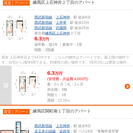
練馬区上石神井２丁目のアパート
賃貸｜アパート
西武新宿線
「
上石神井
」駅 徒歩6分
西武新宿線
「
上井草
」駅 徒歩13分
西武新宿線
「
武蔵関
」駅 徒歩25分
東京都
練馬区
上石神井
２丁目
6.3
万円
築年数：築1年 ｜募集中：
1室
階数：2階建
西友 上石神井店まで447mです。こちらの物件はアパートです。最上階の物件で
す。自宅から2駅利用できる、利便性の高い物件です。VERUSには豊富な物件情
報があります。掲載している物件...
6.3
万
円
(管理費・共益費 4,000円)
敷：0ヶ月｜礼：1ヶ月
所在階：2階
間取り：1R
面積：12.10㎡
練馬区関町南１丁目のアパート
賃貸｜アパート
西武新宿線
「
上石神井
」駅 徒歩8分
京王井の頭線
「
吉祥寺
」駅 バス14分 「青梅街道営業