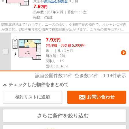
東京都
練馬区
石神井台
８丁目
7.9
万円
築年数：築1年未満 ｜募集中：
1室
階数：2階建
関町北緑地まで487mです。ニーズの高い、令和8年築の物件で、オシャレな室内
が魅力的。2駅利用可能な物件で移動範囲が広がります。こちらの物件はアパー
トです。内見のご連絡はikebuku...
7.9
万
円
(管理費・共益費 5,000円)
敷：-｜礼：1ヶ月
所在階：2階
間取り：1K
面積：21.61㎡
該当公開件数
14
件 空き数
14
件
1-14
件表示
チェックした物件をまとめて
検討リストに追加
お問い合わせ
さらに条件を絞り込む