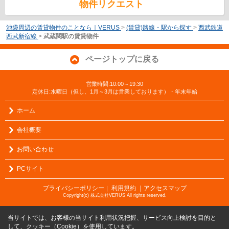
物件リクエスト
池袋周辺の賃貸物件のことなら｜VERUS
>
(賃貸)路線・駅から探す
>
西武鉄道
西武新宿線
>
武蔵関駅の賃貸物件
ページトップに戻る
営業時間:10:00～19:30
定休日:水曜日（但し、1月～3月は営業しております）・年末年始
ホーム
会社概要
お問い合わせ
PCサイト
プライバシーポリシー
利用規約
｜アクセスマップ
｜
Copyright(c) 株式会社VERUS All rights reserved.
当サイトでは、お客様の当サイト利用状況把握、サービス向上検討を目的と
して、クッキー（Cookie）を使用しています。