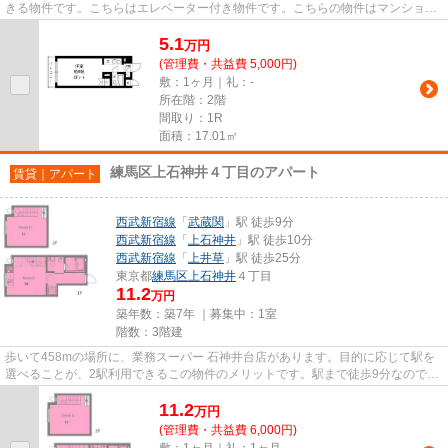
きる物件です。こちらはエレベーター付き物件です。こちらの物件はマンション
です。練馬区の賃貸情報は私ど...
5.1
万
円
(管理費・共益費 5,000円)
敷：1ヶ月｜礼：-
所在階：2階
間取り：1R
面積：17.01㎡
練馬区上石神井４丁目のアパート
賃貸｜アパート
西武新宿線
「
武蔵関
」駅 徒歩9分
西武新宿線
「
上石神井
」駅 徒歩10分
西武新宿線
「
上井草
」駅 徒歩25分
東京都
練馬区
上石神井
４丁目
11.2
万円
築年数：築7年 ｜募集中：
1室
階数：3階建
歩いて458mの場所に、業務スーパー 石神井台店があります。目的に応じて駅を
選べることが、2駅利用できるこの物件のメリットです。駅まで徒歩9分なので、
アクセスの良い物件です。こだ...
11.2
万
円
(管理費・共益費 6,000円)
敷：1ヶ月｜礼：1ヶ月