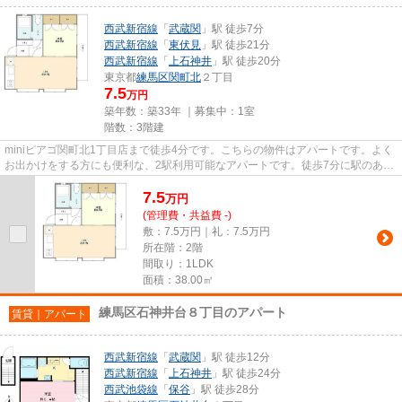
西武新宿線
「
武蔵関
」駅 徒歩7分
西武新宿線
「
東伏見
」駅 徒歩21分
西武新宿線
「
上石神井
」駅 徒歩20分
東京都
練馬区
関町北
２丁目
7.5
万円
築年数：築33年 ｜募集中：
1室
階数：3階建
miniピアゴ関町北1丁目店まで徒歩4分です。こちらの物件はアパートです。よく
お出かけをする方にも便利な、2駅利用可能なアパートです。徒歩7分に駅のあ
る、ニーズの高い物件です。練...
7.5
万
円
(管理費・共益費 -)
敷：7.5万円｜礼：7.5万円
所在階：2階
間取り：1LDK
面積：38.00㎡
練馬区石神井台８丁目のアパート
賃貸｜アパート
西武新宿線
「
武蔵関
」駅 徒歩12分
西武新宿線
「
上石神井
」駅 徒歩24分
西武池袋線
「
保谷
」駅 徒歩28分