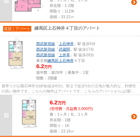
所在階：1-2階
間取り：1LDK
面積：33.22㎡
練馬区上石神井４丁目のアパート
賃貸｜アパート
西武新宿線
「
上石神井
」駅 徒歩5分
西武新宿線
「
武蔵関
」駅 徒歩17分
西武新宿線
「
上井草
」駅 徒歩20分
東京都
練馬区
上石神井
４丁目
6.2
万円
築年数：築28年 ｜募集中：
1室
階数：2階建
最寄りの公園石神井台緑地(徒歩6分)。駅まで徒歩5分の立地が魅力的な、利便性
の高い物件です。こちらの物件はアパートです。こちらのアパートからは2駅が
近くにあり、移動範囲も広がり...
6.2
万
円
(管理費・共益費 2,000円)
敷：1ヶ月｜礼：1ヶ月
所在階：1階
間取り：1K
面積：23.18㎡