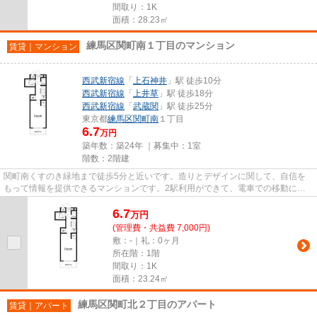
間取り：1K
面積：28.23㎡
練馬区関町南１丁目のマンション
賃貸｜マンション
西武新宿線
「
上石神井
」駅 徒歩10分
西武新宿線
「
上井草
」駅 徒歩18分
西武新宿線
「
武蔵関
」駅 徒歩25分
東京都
練馬区
関町南
１丁目
6.7
万円
築年数：築24年 ｜募集中：
1室
階数：2階建
関町南くすのき緑地まで徒歩5分と近いです。造りとデザインに関して、自信を
もって情報を提供できるマンションです。2駅利用ができて、電車での移動に役
立つ物件です。こだわりの条件...
6.7
万
円
(管理費・共益費 7,000円)
敷：-｜礼：0ヶ月
所在階：1階
間取り：1K
面積：23.24㎡
練馬区関町北２丁目のアパート
賃貸｜アパート