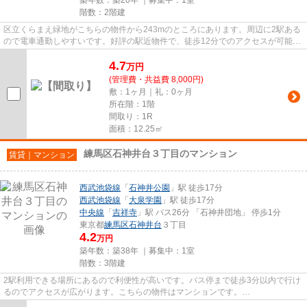
階数：2階建
区立くらまえ緑地がこちらの物件から243mのところにあります。周辺に2駅ある
ので電車通勤しやすいです。好評の駅近物件で、徒歩12分でのアクセスが可能で
す。こちらの物件はアパートで...
4.7
万
円
(管理費・共益費 8,000円)
敷：1ヶ月｜礼：0ヶ月
所在階：1階
間取り：1R
面積：12.25㎡
練馬区石神井台３丁目のマンション
賃貸｜マンション
西武池袋線
「
石神井公園
」駅 徒歩17分
西武池袋線
「
大泉学園
」駅 徒歩17分
中央線
「
吉祥寺
」駅 バス26分 「石神井団地」 停歩1分
東京都
練馬区
石神井台
３丁目
4.2
万円
築年数：築38年 ｜募集中：
1室
階数：3階建
2駅利用できる場所にあるので利便性が高いです。バス停まで徒歩3分以内で行け
るのでアクセスが広がります。こちらの物件はマンションです。
ikebukuro@verus-inc.comからお問い合わせを...