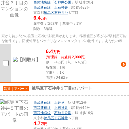
西武池袋線
「
石神井公園
」駅 徒歩20分
西武新宿線
「
上石神井
」駅 徒歩23分
東京都
練馬区
石神井台
３丁目
6.4
万円
築年数：築23年 ｜募集中：
1室
階数：3階建
家から徒歩5分の位置に石神井郵便局があります。移動範囲が広がる2駅利用可能
な物件です。防犯対策もバッチリなマンションタイプの物件です。あなたの希望
に合う不動産情報を、経験と...
6.4
万
円
(管理費・共益費 2,000円)
敷：6.4万円｜礼：6.4万円
所在階：1階
間取り：1K
面積：24.63㎡
練馬区下石神井５丁目のアパート
賃貸｜アパート
西武新宿線
「
上井草
」駅 徒歩12分
西武新宿線
「
上石神井
」駅 徒歩15分
西武池袋線
「
石神井公園
」駅 徒歩19分
東京都
練馬区
下石神井
５丁目
4.7
万円
築年数：築20年 ｜募集中：
1室