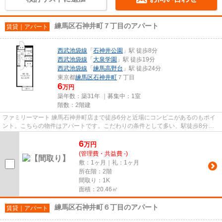
練馬区石神井町７丁目のアパート
賃貸｜アパート
西武池袋線
「
石神井公園
」駅 徒歩8分
西武池袋線
「
大泉学園
」駅 徒歩19分
西武池袋線
「
練馬高野台
」駅 徒歩24分
東京都
練馬区
石神井町
７丁目
6
万円
築年数：築31年 ｜募集中：
1室
階数：2階建
ファミリーマート 練馬石神井町店まで徒歩6分と近場にコンビニがあるのもポイ
ント。こちらの物件はアパートです。こだわりの条件として多い、駅徒歩8分の
物件です。物件の近くに駅が2...
6
万
円
(管理費・共益費 -)
敷：1ヶ月｜礼：1ヶ月
所在階：2階
間取り：1K
面積：20.46㎡
練馬区石神井町６丁目のアパート
賃貸｜アパート