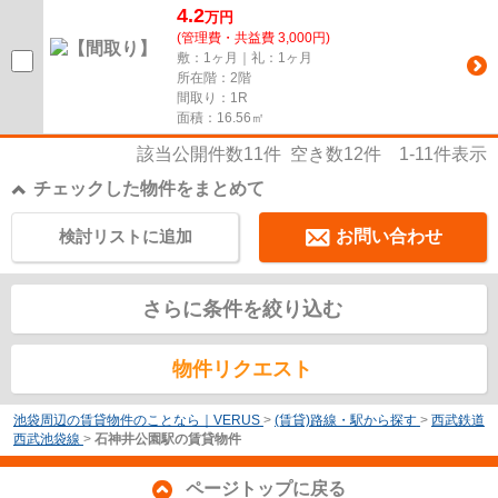
4.2
万
円
(管理費・共益費 3,000円)
敷：1ヶ月｜礼：1ヶ月
所在階：2階
間取り：1R
面積：16.56㎡
該当公開件数
11
件 空き数
12
件
1-11
件表示
チェックした物件をまとめて
検討リストに追加
お問い合わせ
さらに条件を絞り込む
物件リクエスト
池袋周辺の賃貸物件のことなら｜VERUS
>
(賃貸)路線・駅から探す
>
西武鉄道
西武池袋線
>
石神井公園駅の賃貸物件
ページトップに戻る