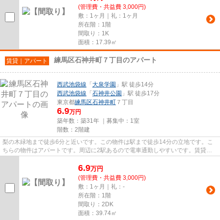
(管理費・共益費 3,000円)
敷：1ヶ月｜礼：1ヶ月
所在階：1階
間取り：1K
面積：17.39㎡
練馬区石神井町７丁目のアパート
賃貸｜アパート
西武池袋線
「
大泉学園
」駅 徒歩14分
西武池袋線
「
石神井公園
」駅 徒歩17分
東京都
練馬区
石神井町
７丁目
6.9
万円
築年数：築31年 ｜募集中：
1室
階数：2階建
梨の木緑地まで徒歩6分と近いです。この物件は駅まで徒歩14分の立地です。こ
ちらの物件はアパートです。周辺に2駅あるので電車通勤しやすいです。賃貸情
報をスムーズに集めたい方は、i...
6.9
万
円
(管理費・共益費 3,000円)
敷：1ヶ月｜礼：-
所在階：1階
間取り：2DK
面積：39.74㎡