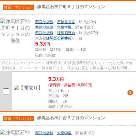
練馬区石神井町６丁目のマンション
賃貸｜マンション
西武池袋線
「
石神井公園
」駅 徒歩9分
西武池袋線
「
大泉学園
」駅 徒歩20分
西武池袋線
「
練馬高野台
」駅 徒歩27分
東京都
練馬区
石神井町
６丁目
5.3
万円
築年数：築37年 ｜募集中：
1室
階数：5階建
近くにはファミリーマート 練馬石神井町店(徒歩5分)がありちょっとした買い物に
便利です。エレベーター付き物件です。行き先に応じて駅を選べる2駅利用可能
なマンションです。高いニー...
5.3
万
円
(管理費・共益費 10,000円)
敷：-｜礼：-
所在階：2階
間取り：1R
面積：16.80㎡
練馬区石神井台３丁目のマンション
賃貸｜マンション
西武池袋線
「
大泉学園
」駅 徒歩18分