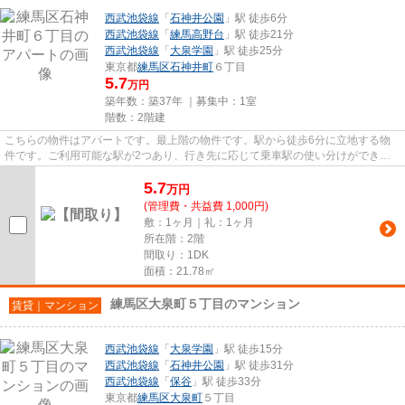
西武池袋線
「
石神井公園
」駅 徒歩6分
西武池袋線
「
練馬高野台
」駅 徒歩21分
西武池袋線
「
大泉学園
」駅 徒歩25分
東京都
練馬区
石神井町
６丁目
5.7
万円
築年数：築37年 ｜募集中：
1室
階数：2階建
こちらの物件はアパートです。最上階の物件です。駅から徒歩6分に立地する物
件です。ご利用可能な駅が2つあり、行き先に応じて乗車駅の使い分けができま
す。練馬区にある賃貸物件情報...
5.7
万
円
(管理費・共益費 1,000円)
敷：1ヶ月｜礼：1ヶ月
所在階：2階
間取り：1DK
面積：21.78㎡
練馬区大泉町５丁目のマンション
賃貸｜マンション
西武池袋線
「
大泉学園
」駅 徒歩15分
西武池袋線
「
石神井公園
」駅 徒歩31分
西武池袋線
「
保谷
」駅 徒歩33分
東京都
練馬区
大泉町
５丁目