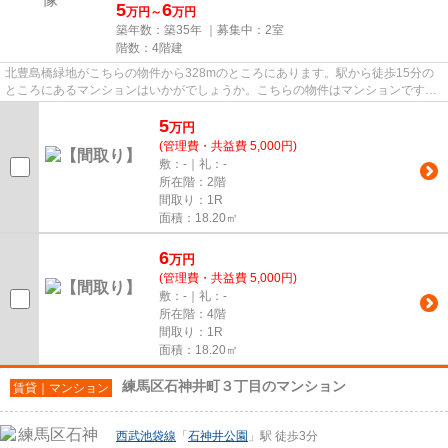
5
6
万円～
万円
築年数：築35年 ｜募集中：
2室
階数：4階建
北豊島橋緑地がこちらの物件から328mのところにあります。駅から徒歩15分の
ところにあるマンションはいかがでしょうか。こちらの物件はマンションです。
不動産についてのご連絡は、練...
5
万
円
(管理費・共益費 5,000円)
敷：-｜礼：-
所在階：2階
間取り：1R
面積：18.20㎡
6
万
円
(管理費・共益費 5,000円)
敷：-｜礼：-
所在階：4階
間取り：1R
面積：18.20㎡
練馬区石神井町３丁目のマンション
賃貸｜マンション
西武池袋線
「
石神井公園
」駅 徒歩3分