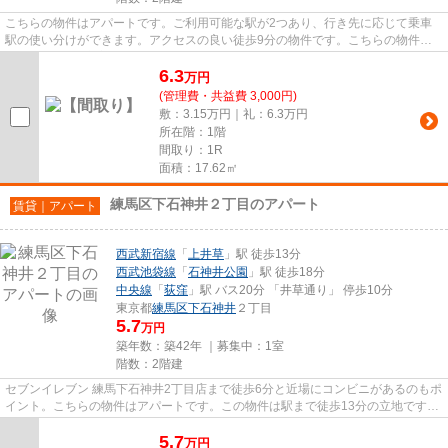
こちらの物件はアパートです。ご利用可能な駅が2つあり、行き先に応じて乗車
駅の使い分けができます。アクセスの良い徒歩9分の物件です。こちらの物件は
築8年ですが、充実の設備が整っ...
6.3
万
円
(管理費・共益費 3,000円)
敷：3.15万円｜礼：6.3万円
所在階：1階
間取り：1R
面積：17.62㎡
練馬区下石神井２丁目のアパート
賃貸｜アパート
西武新宿線
「
上井草
」駅 徒歩13分
西武池袋線
「
石神井公園
」駅 徒歩18分
中央線
「
荻窪
」駅 バス20分 「井草通り」 停歩10分
東京都
練馬区
下石神井
２丁目
5.7
万円
築年数：築42年 ｜募集中：
1室
階数：2階建
セブンイレブン 練馬下石神井2丁目店まで徒歩6分と近場にコンビニがあるのもポ
イント。こちらの物件はアパートです。この物件は駅まで徒歩13分の立地です。
2駅利用可能な物件で移動範...
5.7
万
円