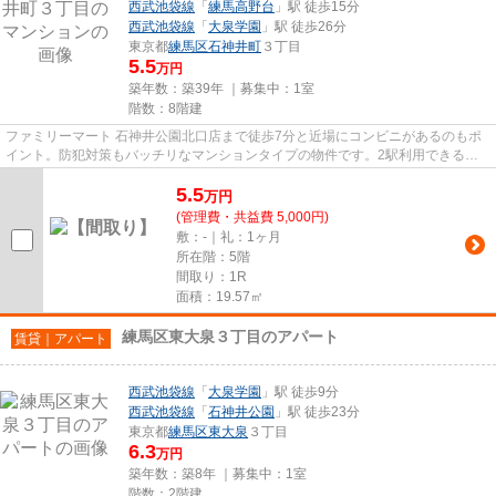
西武池袋線
「
練馬高野台
」駅 徒歩15分
西武池袋線
「
大泉学園
」駅 徒歩26分
東京都
練馬区
石神井町
３丁目
5.5
万円
築年数：築39年 ｜募集中：
1室
階数：8階建
ファミリーマート 石神井公園北口店まで徒歩7分と近場にコンビニがあるのもポ
イント。防犯対策もバッチリなマンションタイプの物件です。2駅利用できる場
所にあるので利便性が高いです...
5.5
万
円
(管理費・共益費 5,000円)
敷：-｜礼：1ヶ月
所在階：5階
間取り：1R
面積：19.57㎡
練馬区東大泉３丁目のアパート
賃貸｜アパート
西武池袋線
「
大泉学園
」駅 徒歩9分
西武池袋線
「
石神井公園
」駅 徒歩23分
東京都
練馬区
東大泉
３丁目
6.3
万円
築年数：築8年 ｜募集中：
1室
階数：2階建