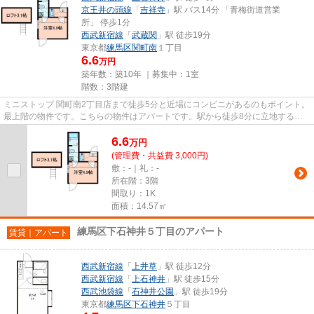
京王井の頭線
「
吉祥寺
」駅 バス14分 「青梅街道営業
所」 停歩1分
西武新宿線
「
武蔵関
」駅 徒歩19分
東京都
練馬区
関町南
１丁目
6.6
万円
築年数：築10年 ｜募集中：
1室
階数：3階建
ミニストップ 関町南2丁目店まで徒歩5分と近場にコンビニがあるのもポイント。
最上階の物件です。こちらの物件はアパートです。駅から徒歩8分に立地する物
件です。練馬区で新しい住環...
6.6
万
円
(管理費・共益費 3,000円)
敷：-｜礼：-
所在階：3階
間取り：1K
面積：14.57㎡
練馬区下石神井５丁目のアパート
賃貸｜アパート
西武新宿線
「
上井草
」駅 徒歩12分
西武新宿線
「
上石神井
」駅 徒歩15分
西武池袋線
「
石神井公園
」駅 徒歩19分
東京都
練馬区
下石神井
５丁目