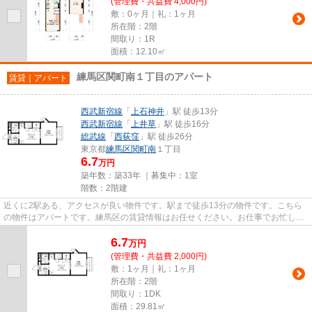
(管理費・共益費 4,000円)
敷：0ヶ月｜礼：1ヶ月
所在階：2階
間取り：1R
面積：12.10㎡
練馬区関町南１丁目のアパート
賃貸｜アパート
西武新宿線
「
上石神井
」駅 徒歩13分
西武新宿線
「
上井草
」駅 徒歩16分
総武線
「
西荻窪
」駅 徒歩26分
東京都
練馬区
関町南
１丁目
6.7
万円
築年数：築33年 ｜募集中：
1室
階数：2階建
近くに2駅ある、アクセスが良い物件です。駅まで徒歩13分の物件です。こちら
の物件はアパートです。練馬区の賃貸情報はお任せください。お仕事でお忙しい
方にも、メール<ikebukuro@...
6.7
万
円
(管理費・共益費 2,000円)
敷：1ヶ月｜礼：1ヶ月
所在階：2階
間取り：1DK
面積：29.81㎡