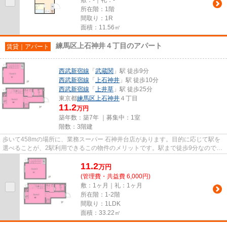
所在階：1階
間取り：1R
面積：11.56㎡
練馬区上石神井４丁目のアパート
賃貸｜アパート
西武新宿線
「
武蔵関
」駅 徒歩9分
西武新宿線
「
上石神井
」駅 徒歩10分
西武新宿線
「
上井草
」駅 徒歩25分
東京都
練馬区
上石神井
４丁目
11.2
万円
築年数：築7年 ｜募集中：
1室
階数：3階建
歩いて458mの場所に、業務スーパー 石神井台店があります。目的に応じて駅を
選べることが、2駅利用できるこの物件のメリットです。駅まで徒歩9分なので、
アクセスの良い物件です。こだ...
11.2
万
円
(管理費・共益費 6,000円)
敷：1ヶ月｜礼：1ヶ月
所在階：1-2階
間取り：1LDK
面積：33.22㎡