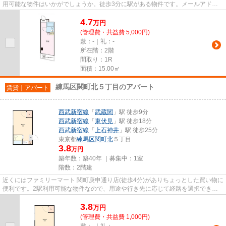
用可能な物件はいかがでしょうか。徒歩3分に駅がある物件です。メールアドレ
スikebukuro@verus-inc.com宛に...
4.7
万
円
(管理費・共益費 5,000円)
敷：-｜礼：-
所在階：2階
間取り：1R
面積：15.00㎡
練馬区関町北５丁目のアパート
賃貸｜アパート
西武新宿線
「
武蔵関
」駅 徒歩9分
西武新宿線
「
東伏見
」駅 徒歩18分
西武新宿線
「
上石神井
」駅 徒歩25分
東京都
練馬区
関町北
５丁目
3.8
万円
築年数：築40年 ｜募集中：
1室
階数：2階建
近くにはファミリーマート 関町庚申通り店(徒歩4分)がありちょっとした買い物に
便利です。2駅利用可能な物件なので、用途や行き先に応じて経路を選択できま
す。電車移動の多い方に嬉し...
3.8
万
円
(管理費・共益費 1,000円)
敷：-｜礼：-