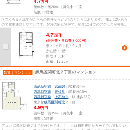
4.7
万円
築年数：築20年 ｜募集中：
1室
階数：2階建
区立くらまえ緑地がこちらの物件から243mのところにあります。周辺に2駅ある
ので電車通勤しやすいです。好評の駅近物件で、徒歩12分でのアクセスが可能で
す。こちらの物件はアパートで...
4.7
万
円
(管理費・共益費 8,000円)
敷：1ヶ月｜礼：0ヶ月
所在階：1階
間取り：1R
面積：12.25㎡
練馬区関町北２丁目のマンション
賃貸｜マンション
西武新宿線
「
武蔵関
」駅 徒歩4分
西武新宿線
「
東伏見
」駅 徒歩16分
西武新宿線
「
上石神井
」駅 徒歩23分
東京都
練馬区
関町北
２丁目
4.9
万円
築年数：築35年 ｜募集中：
1室
階数：5階建
アコレ 武蔵関駅東店まで徒歩6分です。こちらは初期費用をカードでお支払いい