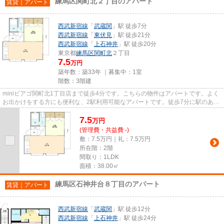
練馬区関町北２丁目のアパート
賃貸｜アパート
西武新宿線
「
武蔵関
」駅 徒歩7分
西武新宿線
「
東伏見
」駅 徒歩21分
西武新宿線
「
上石神井
」駅 徒歩20分
東京都
練馬区
関町北
２丁目
7.5
万円
築年数：築33年 ｜募集中：
1室
階数：3階建
miniピアゴ関町北1丁目店まで徒歩4分です。こちらの物件はアパートです。よく
お出かけをする方にも便利な、2駅利用可能なアパートです。徒歩7分に駅のあ
る、ニーズの高い物件です。練...
7.5
万
円
(管理費・共益費 -)
敷：7.5万円｜礼：7.5万円
所在階：2階
間取り：1LDK
面積：38.00㎡
練馬区石神井台８丁目のアパート
賃貸｜アパート
西武新宿線
「
武蔵関
」駅 徒歩12分
西武新宿線
「
上石神井
」駅 徒歩24分