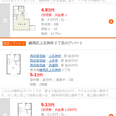
ただけるマンションです。2駅利用できる場所にあり、アクセスが便利です。造
りとデザインに関して、自信を...
4.9
万
円
(管理費・共益費 -)
敷：4.4万円｜礼：-
所在階：4階
間取り：1K
面積：14.79㎡
練馬区上石神井２丁目のアパート
賃貸｜アパート
西武新宿線
「
上石神井
」駅 徒歩6分
西武新宿線
「
上井草
」駅 徒歩15分
西武新宿線
「
武蔵関
」駅 徒歩20分
東京都
練馬区
上石神井
２丁目
5.1
万円
築年数：築36年 ｜募集中：
1室
階数：2階建
こちらの物件はアパートです。駅まで徒歩6分なので、アクセスの良い物件で
す。行く先に応じて経路を選べる、2駅利用可能な物件です。最上階の物件で
す。西武新宿線上石神井近くで快適...
5.1
万
円
(管理費・共益費 1,000円)
敷：5.1万円｜礼：-