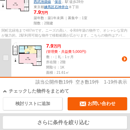
西武池袋線
「
保谷
」駅 徒歩28分
東京都
練馬区
石神井台
８丁目
7.9
万円
築年数：築1年未満 ｜募集中：
1室
階数：2階建
関町北緑地まで487mです。ニーズの高い、令和8年築の物件で、オシャレな室内
が魅力的。2駅利用可能な物件で移動範囲が広がります。こちらの物件はアパー
トです。内見のご連絡はikebuku...
7.9
万
円
(管理費・共益費 5,000円)
敷：-｜礼：1ヶ月
所在階：2階
間取り：1K
面積：21.61㎡
該当公開件数
19
件 空き数
19
件
1-19
件表示
チェックした物件をまとめて
検討リストに追加
お問い合わせ
さらに条件を絞り込む