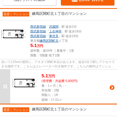
練馬区関町北１丁目のマンション
賃貸｜マンション
西武新宿線
「
武蔵関
」駅 徒歩2分
西武新宿線
「
上石神井
」駅 徒歩18分
西武新宿線
「
東伏見
」駅 徒歩19分
東京都
練馬区
関町北
１丁目
5.1
万円
築年数：築34年 ｜募集中：
1室
階数：5階建 地下1階
歩いて125mの場所に、アキダイ関町本店があります。徒歩2分で駅にアクセスで
きる物件です。こちらはエレベーター付き物件です。こちらの物件はマンション
です。練馬区の賃貸情報は私ど...
5.1
万
円
(管理費・共益費 5,000円)
敷：1ヶ月｜礼：-
所在階：2階
間取り：1R
面積：17.01㎡
練馬区関町北１丁目のマンション
賃貸｜マンション