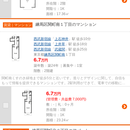
所在階：2階
間取り：1K
面積：17.36㎡
練馬区関町南１丁目のマンション
賃貸｜マンション
西武新宿線
「
上石神井
」駅 徒歩10分
西武新宿線
「
上井草
」駅 徒歩18分
西武新宿線
「
武蔵関
」駅 徒歩25分
東京都
練馬区
関町南
１丁目
6.7
万円
築年数：築24年 ｜募集中：
1室
階数：2階建
関町南くすのき緑地まで徒歩5分と近いです。造りとデザインに関して、自信を
もって情報を提供できるマンションです。2駅利用ができて、電車での移動に役
立つ物件です。こだわりの条件...
6.7
万
円
(管理費・共益費 7,000円)
敷：-｜礼：0ヶ月
所在階：1階
間取り：1K
面積：23.24㎡