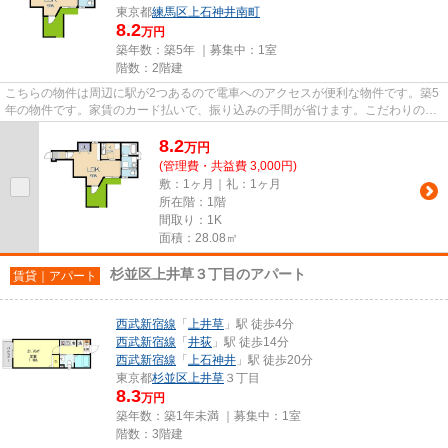
東京都
練馬区
上石神井南町
8.2
万円
築年数：築5年 ｜募集中：
1室
階数：2階建
こちらの物件は周辺に駅が2つあるので電車へのアクセスが便利な物件です。築5
年の物件です。家賃のカード払いで、振り込みの手間が省けます。こだわりの条
件として多い、駅徒歩7分の物...
8.2
万
円
(管理費・共益費 3,000円)
敷：1ヶ月｜礼：1ヶ月
所在階：1階
間取り：1K
面積：28.08㎡
杉並区上井草３丁目のアパート
賃貸｜アパート
西武新宿線
「
上井草
」駅 徒歩4分
西武新宿線
「
井荻
」駅 徒歩14分
西武新宿線
「
上石神井
」駅 徒歩20分
東京都
杉並区
上井草
３丁目
8.3
万円
築年数：築1年未満 ｜募集中：
1室
階数：3階建