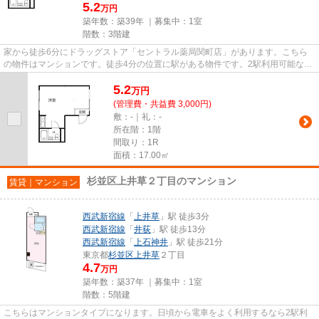
5.2
万円
築年数：築39年 ｜募集中：
1室
階数：3階建
家から徒歩6分にドラッグストア「セントラル薬局関町店」があります。こちら
の物件はマンションです。徒歩4分の位置に駅がある物件です。2駅利用可能なの
で、用途や行き先に応じて経路...
5.2
万
円
(管理費・共益費 3,000円)
敷：-｜礼：-
所在階：1階
間取り：1R
面積：17.00㎡
杉並区上井草２丁目のマンション
賃貸｜マンション
西武新宿線
「
上井草
」駅 徒歩3分
西武新宿線
「
井荻
」駅 徒歩13分
西武新宿線
「
上石神井
」駅 徒歩21分
東京都
杉並区
上井草
２丁目
4.7
万円
築年数：築37年 ｜募集中：
1室
階数：5階建
こちらはマンションタイプになります。日頃から電車をよく利用するなら2駅利