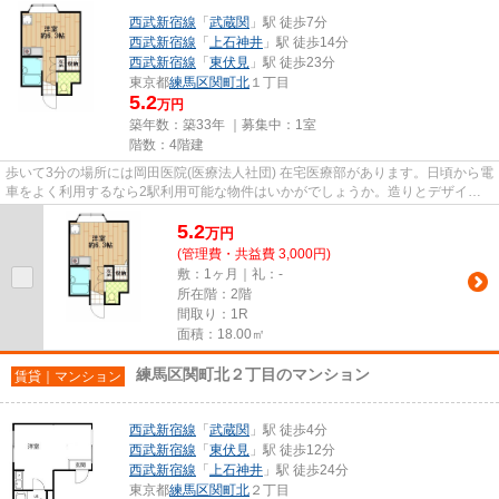
西武新宿線
「
武蔵関
」駅 徒歩7分
西武新宿線
「
上石神井
」駅 徒歩14分
西武新宿線
「
東伏見
」駅 徒歩23分
東京都
練馬区
関町北
１丁目
5.2
万円
築年数：築33年 ｜募集中：
1室
階数：4階建
歩いて3分の場所には岡田医院(医療法人社団) 在宅医療部があります。日頃から電
車をよく利用するなら2駅利用可能な物件はいかがでしょうか。造りとデザイン
に関して、自信をもって情報...
5.2
万
円
(管理費・共益費 3,000円)
敷：1ヶ月｜礼：-
所在階：2階
間取り：1R
面積：18.00㎡
練馬区関町北２丁目のマンション
賃貸｜マンション
西武新宿線
「
武蔵関
」駅 徒歩4分
西武新宿線
「
東伏見
」駅 徒歩12分
西武新宿線
「
上石神井
」駅 徒歩24分
東京都
練馬区
関町北
２丁目