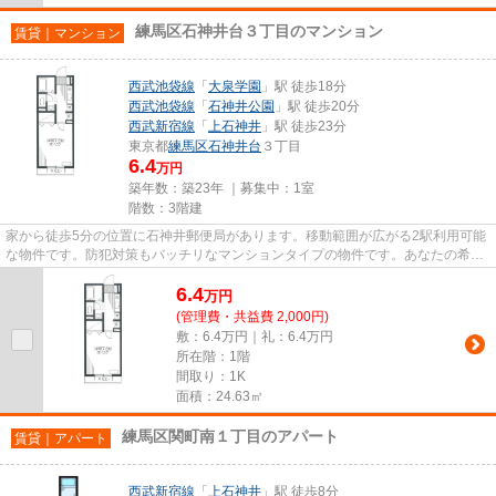
練馬区石神井台３丁目のマンション
賃貸｜マンション
西武池袋線
「
大泉学園
」駅 徒歩18分
西武池袋線
「
石神井公園
」駅 徒歩20分
西武新宿線
「
上石神井
」駅 徒歩23分
東京都
練馬区
石神井台
３丁目
6.4
万円
築年数：築23年 ｜募集中：
1室
階数：3階建
家から徒歩5分の位置に石神井郵便局があります。移動範囲が広がる2駅利用可能
な物件です。防犯対策もバッチリなマンションタイプの物件です。あなたの希望
に合う不動産情報を、経験と...
6.4
万
円
(管理費・共益費 2,000円)
敷：6.4万円｜礼：6.4万円
所在階：1階
間取り：1K
面積：24.63㎡
練馬区関町南１丁目のアパート
賃貸｜アパート
西武新宿線
「
上石神井
」駅 徒歩8分