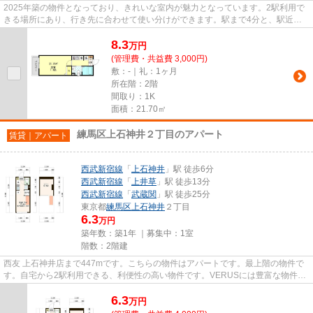
2025年築の物件となっており、きれいな室内が魅力となっています。2駅利用で
きる場所にあり、行き先に合わせて使い分けができます。駅まで4分と、駅近で
アクセスも良好な物件です。こ...
8.3
万
円
(管理費・共益費 3,000円)
敷：-｜礼：1ヶ月
所在階：2階
間取り：1K
面積：21.70㎡
練馬区上石神井２丁目のアパート
賃貸｜アパート
西武新宿線
「
上石神井
」駅 徒歩6分
西武新宿線
「
上井草
」駅 徒歩13分
西武新宿線
「
武蔵関
」駅 徒歩25分
東京都
練馬区
上石神井
２丁目
6.3
万円
築年数：築1年 ｜募集中：
1室
階数：2階建
西友 上石神井店まで447mです。こちらの物件はアパートです。最上階の物件で
す。自宅から2駅利用できる、利便性の高い物件です。VERUSには豊富な物件情
報があります。掲載している物件...
6.3
万
円