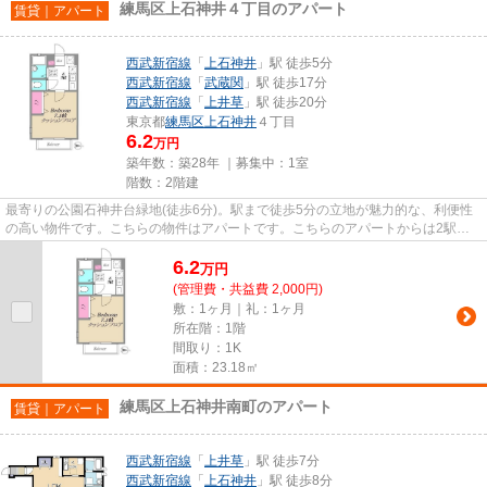
練馬区上石神井４丁目のアパート
賃貸｜アパート
西武新宿線
「
上石神井
」駅 徒歩5分
西武新宿線
「
武蔵関
」駅 徒歩17分
西武新宿線
「
上井草
」駅 徒歩20分
東京都
練馬区
上石神井
４丁目
6.2
万円
築年数：築28年 ｜募集中：
1室
階数：2階建
最寄りの公園石神井台緑地(徒歩6分)。駅まで徒歩5分の立地が魅力的な、利便性
の高い物件です。こちらの物件はアパートです。こちらのアパートからは2駅が
近くにあり、移動範囲も広がり...
6.2
万
円
(管理費・共益費 2,000円)
敷：1ヶ月｜礼：1ヶ月
所在階：1階
間取り：1K
面積：23.18㎡
練馬区上石神井南町のアパート
賃貸｜アパート
西武新宿線
「
上井草
」駅 徒歩7分
西武新宿線
「
上石神井
」駅 徒歩8分