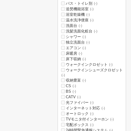
バス・トイレ別
(-)
追焚機能浴室
(-)
浴室乾燥機
(-)
温水洗浄便座
(-)
洗面台
(-)
洗髪洗面化粧台
(-)
シャワー
(-)
独立洗面台
(-)
エアコン
(-)
床暖房
(-)
床下収納
(-)
ウォークインクロゼット
(-)
ウォークインシューズクロゼット
(-)
収納豊富
(-)
CS
(-)
BS
(-)
CATV
(-)
光ファイバー
(-)
インターネット対応
(-)
オートロック
(-)
TVモニタ付インターホン
(-)
宅配ボックス
(-)
24時間緊急通報システム
(-)