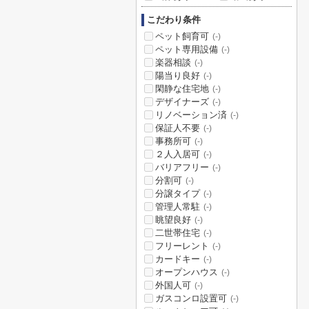
こだわり条件
ペット飼育可
(-)
ペット専用設備
(-)
楽器相談
(-)
陽当り良好
(-)
閑静な住宅地
(-)
デザイナーズ
(-)
リノベーション済
(-)
保証人不要
(-)
事務所可
(-)
２人入居可
(-)
バリアフリー
(-)
分割可
(-)
分譲タイプ
(-)
管理人常駐
(-)
眺望良好
(-)
二世帯住宅
(-)
フリーレント
(-)
カードキー
(-)
オープンハウス
(-)
外国人可
(-)
ガスコンロ設置可
(-)