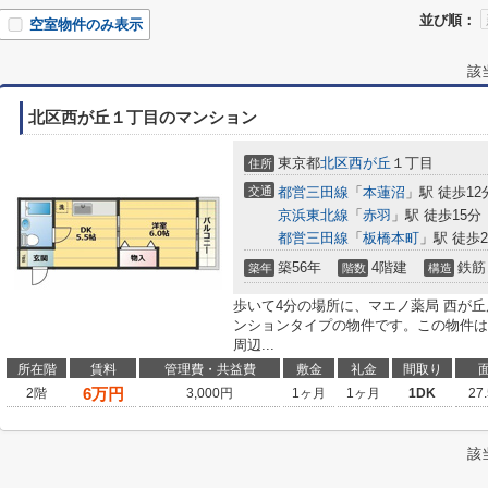
並び順：
空室物件のみ表示
該
北区西が丘１丁目のマンション
東京都
北区
西が丘
１丁目
住所
交通
都営三田線
「
本蓮沼
」駅 徒歩12
京浜東北線
「
赤羽
」駅 徒歩15分
都営三田線
「
板橋本町
」駅 徒歩2
築56年
4階建
鉄筋
築年
階数
構造
歩いて4分の場所に、マエノ薬局 西が
ンションタイプの物件です。この物件は
周辺...
所在階
賃料
管理費・共益費
敷金
礼金
間取り
6
万円
2階
3,000円
1ヶ月
1ヶ月
1DK
27
該