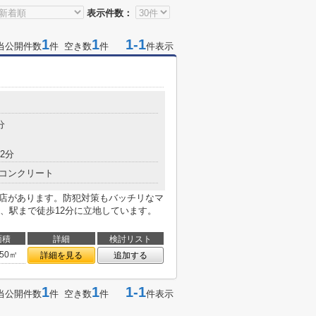
表示件数：
1
1
1-1
当公開件数
件 空き数
件
件表示
分
2分
コンクリート
丘店があります。防犯対策もバッチリなマ
、駅まで徒歩12分に立地しています。
面積
詳細
検討リスト
.50㎡
詳細を見る
追加する
1
1
1-1
当公開件数
件 空き数
件
件表示