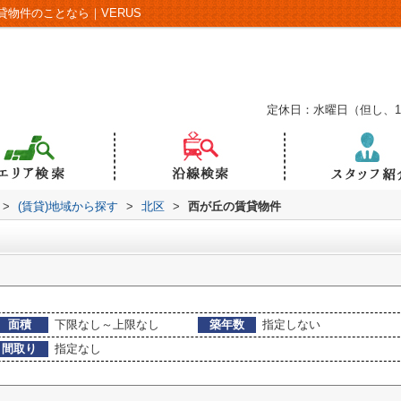
物件のことなら｜VERUS
定休日：水曜日（但し、
>
(賃貸)地域から探す
>
北区
>
西が丘の賃貸物件
面積
下限なし～上限なし
築年数
指定しない
間取り
指定なし