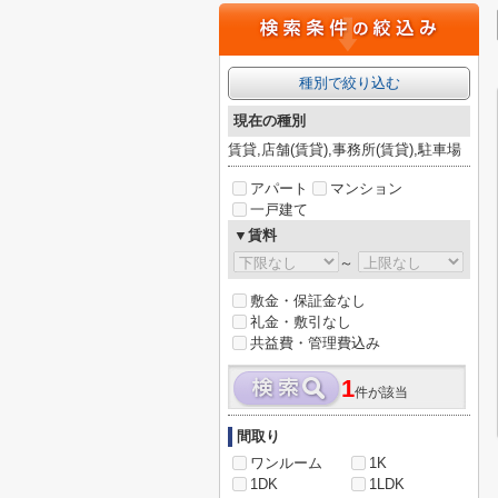
種別で絞り込む
現在の種別
賃貸,店舗(賃貸),事務所(賃貸),駐車場
アパート
マンション
一戸建て
▼賃料
～
敷金・保証金なし
礼金・敷引なし
共益費・管理費込み
1
件が該当
間取り
ワンルーム
1K
1DK
1LDK