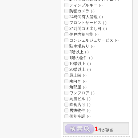
ディンプルキー
(-)
防犯カメラ
(-)
24時間有人管理
(-)
フロントサービス
(-)
24時間ゴミ出し可
(-)
住戸内覧可能
(-)
コンシェルジュサービス
(-)
駐車場あり
(-)
2階以上
(-)
1階の物件
(-)
10階以上
(-)
20階以上
(-)
最上階
(-)
南向き
(-)
角部屋
(-)
ワンフロア
(-)
高層ビル
(-)
飲食店可
(-)
居抜物件
(-)
個別空調
(-)
1
件が該当