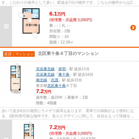
す。こだわりの条件として多い、駅徒歩7分の物件です。こちらの物件からは2駅
が近くにあり、移動範囲も広が...
6.1
万
円
(管理費・共益費 3,000円)
敷：-｜礼：-
所在階：1階
間取り：1K
面積：12.39㎡
北区東十条６丁目のマンション
賃貸｜マンション
京浜東北線
「
赤羽
」駅 徒歩11分
京浜東北線
「
東十条
」駅 徒歩16分
南北線
「
志茂
」駅 徒歩15分
東京都
北区
東十条
６丁目
7.2
万円
築年数：築20年 ｜募集中：
1室
階数：4階建
歩いて徒歩6分の場所にウメザワ薬局もあります。電車での移動がより便利にな
る、2駅利用可能な物件です。造りとデザインに関して、自信をもって情報を提
供できるマンションです。最寄...
7.2
万
円
(管理費・共益費 3,000円)
敷：3.6万円｜礼：10.8万円