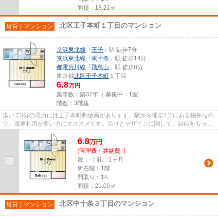
面積：18.21㎡
北区王子本町１丁目のマンション
賃貸｜マンション
京浜東北線
「
王子
」駅 徒歩7分
京浜東北線
「
東十条
」駅 徒歩14分
都電荒川線
「
飛鳥山
」駅 徒歩8分
東京都
北区
王子本町
１丁目
6.8
万円
築年数：築32年 ｜募集中：
1室
階数：3階建
歩いて3分の場所には王子本町郵便局があります。駅から徒歩7分にある物件なの
で、電車利用が多い方にオススメです。造りとデザインに関して、自信をもって
情報を提供できるマンション...
6.8
万
円
(管理費・共益費 -)
敷：-｜礼：1ヶ月
所在階：1階
間取り：1K
面積：21.00㎡
北区中十条３丁目のマンション
賃貸｜マンション