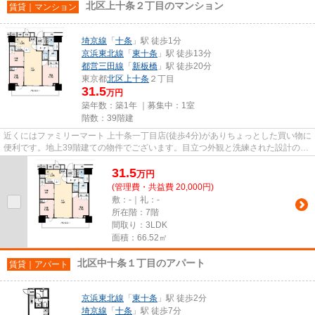
北区上十条２丁目のマンション
賃貸｜マンション
埼京線
「
十条
」駅 徒歩1分
京浜東北線
「
東十条
」駅 徒歩13分
都営三田線
「
新板橋
」駅 徒歩20分
東京都
北区
上十条
２丁目
31.5
万円
築年数：築1年 ｜募集中：
1室
階数：39階建
近くにはファミリーマート 上十条一丁目店(徒歩4分)がありちょっとした買い物に
便利です。地上39階建ての物件でございます。目立つ外観と洗練された設計の内
装を持つデザイナーズ。202...
31.5
万
円
(管理費・共益費 20,000円)
敷：-｜礼：-
所在階：7階
間取り：3LDK
面積：66.52㎡
北区中十条１丁目のアパート
賃貸｜アパート
京浜東北線
「
東十条
」駅 徒歩2分
埼京線
「
十条
」駅 徒歩7分