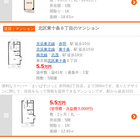
所在階：1階
間取り：1K
面積：18.63㎡
北区東十条６丁目のマンション
賃貸｜マンション
京浜東北線
「
赤羽
」駅 徒歩10分
京浜東北線
「
東十条
」駅 徒歩15分
南北線
「
志茂
」駅 徒歩18分
東京都
北区
東十条
６丁目
5.5
万円
築年数：築41年 ｜募集中：
1室
階数：5階建
便利なスーパー「まいばすけっと 赤羽南2丁目店」まで389mです。造りとデザイ
ンに関して、自信をもって情報を提供できるマンションです。駅から徒歩10分に
ある物件なので、電車利用が...
5.5
万
円
(管理費・共益費 5,000円)
敷：2ヶ月｜礼：-
所在階：5階
間取り：1R
面積：12.93㎡