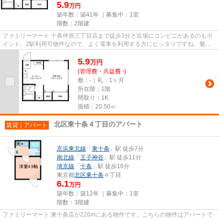
5.9
万円
築年数：築41年 ｜募集中：
1室
階数：2階建
ファミリーマート 十条仲原三丁目店まで徒歩3分と近場にコンビニがあるのもポ
イント。2駅利用可物件なので、よく電車を利用する方にピッタリですね。魅力
的な駅近の物件で、駅まで徒歩...
5.9
万
円
(管理費・共益費 -)
敷：-｜礼：1ヶ月
所在階：1階
間取り：1K
面積：20.50㎡
北区東十条４丁目のアパート
賃貸｜アパート
京浜東北線
「
東十条
」駅 徒歩7分
南北線
「
王子神谷
」駅 徒歩11分
埼京線
「
十条
」駅 徒歩16分
東京都
北区
東十条
４丁目
6.1
万円
築年数：築12年 ｜募集中：
1室
階数：3階建
ファミリーマート 東十条店が226mにある物件です。こちらの物件はアパートで