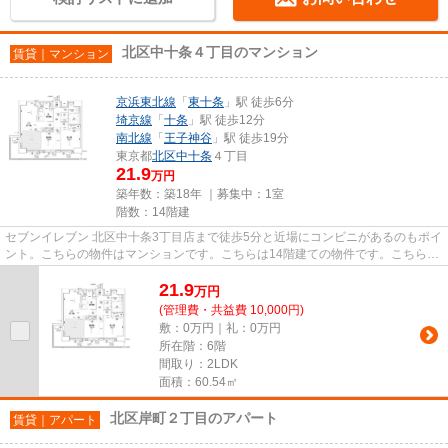
北区中十条４丁目のマンション
賃貸｜マンション
京浜東北線
「
東十条
」駅 徒歩6分
埼京線
「
十条
」駅 徒歩12分
南北線
「
王子神谷
」駅 徒歩19分
東京都
北区
中十条
４丁目
21.9
万円
築年数：築18年 ｜募集中：
1室
階数：14階建
セブンイレブン 北区中十条3丁目店まで徒歩5分と近場にコンビニがあるのもポイ
ント。こちらの物件はマンションです。こちらは14階建ての物件です。こちらの
物件はエレベーター付きです...
21.9
万
円
(管理費・共益費 10,000円)
敷：0万円｜礼：0万円
所在階：6階
間取り：2LDK
面積：60.54㎡
北区岸町２丁目のアパート
賃貸｜アパート