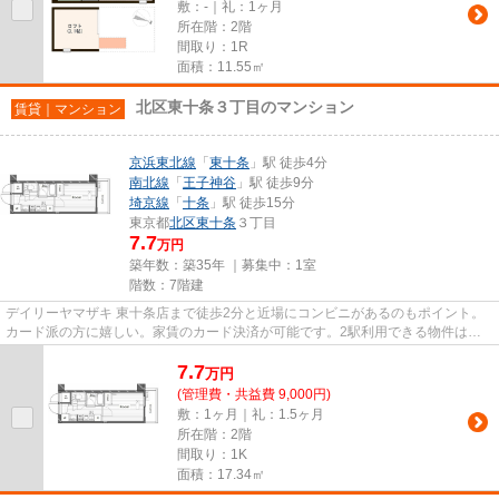
敷：-｜礼：1ヶ月
所在階：2階
間取り：1R
面積：11.55㎡
北区東十条３丁目のマンション
賃貸｜マンション
京浜東北線
「
東十条
」駅 徒歩4分
南北線
「
王子神谷
」駅 徒歩9分
埼京線
「
十条
」駅 徒歩15分
東京都
北区
東十条
３丁目
7.7
万円
築年数：築35年 ｜募集中：
1室
階数：7階建
デイリーヤマザキ 東十条店まで徒歩2分と近場にコンビニがあるのもポイント。
カード派の方に嬉しい。家賃のカード決済が可能です。2駅利用できる物件は電
車での移動が便利です。高ニー...
7.7
万
円
(管理費・共益費 9,000円)
敷：1ヶ月｜礼：1.5ヶ月
所在階：2階
間取り：1K
面積：17.34㎡