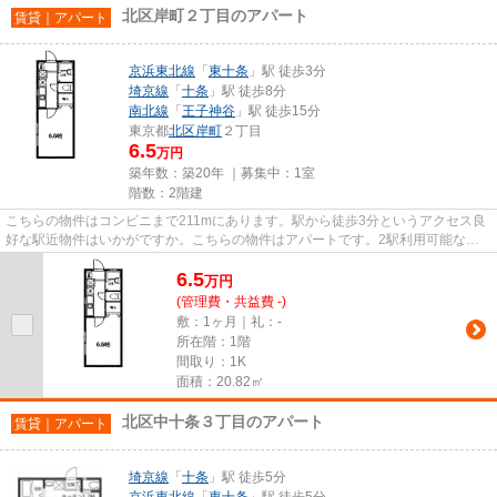
北区岸町２丁目のアパート
賃貸｜アパート
京浜東北線
「
東十条
」駅 徒歩3分
埼京線
「
十条
」駅 徒歩8分
南北線
「
王子神谷
」駅 徒歩15分
東京都
北区
岸町
２丁目
6.5
万円
築年数：築20年 ｜募集中：
1室
階数：2階建
こちらの物件はコンビニまで211mにあります。駅から徒歩3分というアクセス良
好な駅近物件はいかがですか。こちらの物件はアパートです。2駅利用可能なア
パートなので行動範囲も広がり...
6.5
万
円
(管理費・共益費 -)
敷：1ヶ月｜礼：-
所在階：1階
間取り：1K
面積：20.82㎡
北区中十条３丁目のアパート
賃貸｜アパート
埼京線
「
十条
」駅 徒歩5分
京浜東北線
「
東十条
」駅 徒歩5分