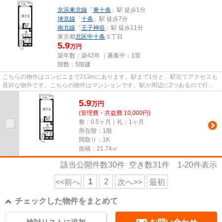
京浜東北線
「
東十条
」駅 徒歩1分
埼京線
「
十条
」駅 徒歩7分
南北線
「
王子神谷
」駅 徒歩11分
東京都
北区
中十条
３丁目
5.9
万円
築年数：築42年 ｜募集中：
1室
階数：5階建
こちらの物件はコンビニまで213mにあります。駅まで1分と、駅近でアクセスも
良好な物件です。こちらの物件はマンションです。駅が周辺に2つあるので行動
範囲が広がります。北区に位置...
5.9
万
円
(管理費・共益費 10,000円)
敷：0.5ヶ月｜礼：1ヶ月
所在階：1階
間取り：1K
面積：21.74㎡
該当公開件数
30
件 空き数
31
件
1-20
件表示
1
2
<<前へ
次へ>>
最初
チェックした物件をまとめて