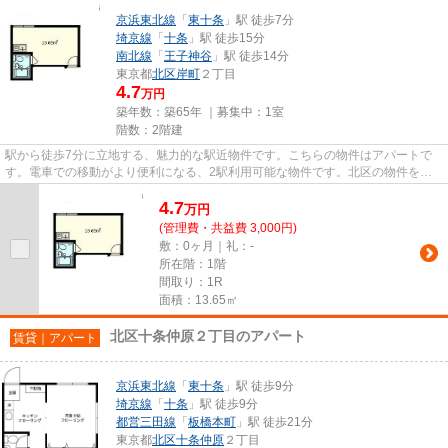
京浜東北線
「
東十条
」駅 徒歩7分
埼京線
「
十条
」駅 徒歩15分
南北線
「
王子神谷
」駅 徒歩14分
東京都
北区
岸町
２丁目
4.7
万円
築年数：築65年 ｜募集中：
1室
階数：2階建
駅から徒歩7分に立地する、魅力的な駅近物件です。こちらの物件はアパートで
す。電車での移動がより便利になる、2駅利用可能な物件です。北区の物件を求
めるのであれば、ikebukuro@ver...
4.7
万
円
(管理費・共益費 3,000円)
敷：0ヶ月｜礼：-
所在階：1階
間取り：1R
面積：13.65㎡
北区十条仲原２丁目のアパート
賃貸｜アパート
京浜東北線
「
東十条
」駅 徒歩9分
埼京線
「
十条
」駅 徒歩9分
都営三田線
「
板橋本町
」駅 徒歩21分
東京都
北区
十条仲原
２丁目