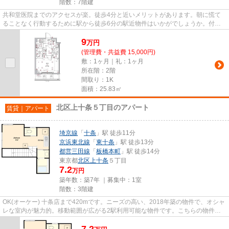
階数：7階建
共和堂医院までのアクセスが楽。徒歩4分と近いメリットがあります。朝に慌て
ることなく行動するために駅から徒歩6分の駅近物件はいかがでしょうか。付近
に駅が2駅あり、行き先に応じて...
9
万
円
(管理費・共益費 15,000円)
敷：1ヶ月｜礼：1ヶ月
所在階：2階
間取り：1K
面積：25.83㎡
北区上十条５丁目のアパート
賃貸｜アパート
埼京線
「
十条
」駅 徒歩11分
京浜東北線
「
東十条
」駅 徒歩13分
都営三田線
「
板橋本町
」駅 徒歩14分
東京都
北区
上十条
５丁目
7.2
万円
築年数：築7年 ｜募集中：
1室
階数：3階建
OK(オーケー) 十条店まで420mです。ニーズの高い、2018年築の物件で、オシャ
レな室内が魅力的。移動範囲が広がる2駅利用可能な物件です。こちらの物件は
アパートです。地域に強い当社...
7.2