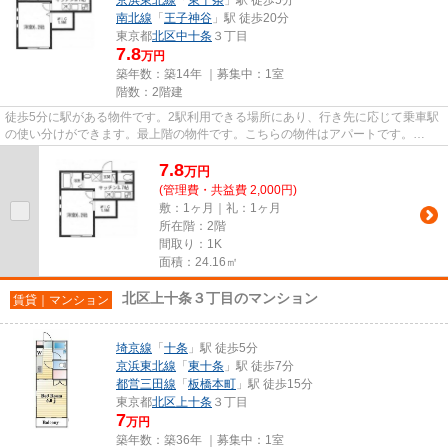
南北線
「
王子神谷
」駅 徒歩20分
東京都
北区
中十条
３丁目
7.8
万円
築年数：築14年 ｜募集中：
1室
階数：2階建
徒歩5分に駅がある物件です。2駅利用できる場所にあり、行き先に応じて乗車駅
の使い分けができます。最上階の物件です。こちらの物件はアパートです。
ikebukuro@verus-inc.comからのお...
7.8
万
円
(管理費・共益費 2,000円)
敷：1ヶ月｜礼：1ヶ月
所在階：2階
間取り：1K
面積：24.16㎡
北区上十条３丁目のマンション
賃貸｜マンション
埼京線
「
十条
」駅 徒歩5分
京浜東北線
「
東十条
」駅 徒歩7分
都営三田線
「
板橋本町
」駅 徒歩15分
東京都
北区
上十条
３丁目
7
万円
築年数：築36年 ｜募集中：
1室