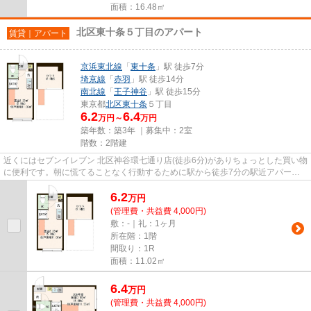
面積：16.48㎡
北区東十条５丁目のアパート
賃貸｜アパート
京浜東北線
「
東十条
」駅 徒歩7分
埼京線
「
赤羽
」駅 徒歩14分
南北線
「
王子神谷
」駅 徒歩15分
東京都
北区
東十条
５丁目
6.2
6.4
万円～
万円
築年数：築3年 ｜募集中：
2室
階数：2階建
近くにはセブンイレブン 北区神谷環七通り店(徒歩6分)がありちょっとした買い物
に便利です。朝に慌てることなく行動するために駅から徒歩7分の駅近アパート
はいかがでしょうか。目的に...
6.2
万
円
(管理費・共益費 4,000円)
敷：-｜礼：1ヶ月
所在階：1階
間取り：1R
面積：11.02㎡
6.4
万
円
(管理費・共益費 4,000円)