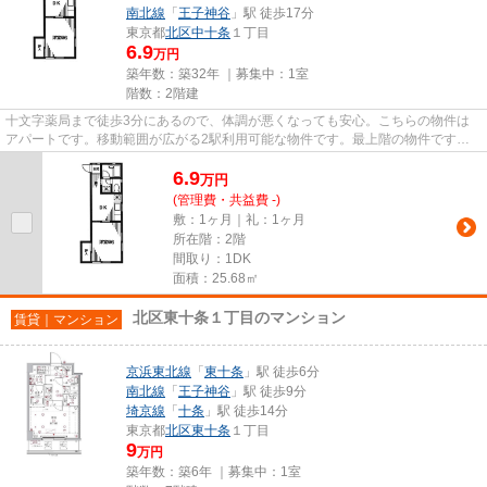
南北線
「
王子神谷
」駅 徒歩17分
東京都
北区
中十条
１丁目
6.9
万円
築年数：築32年 ｜募集中：
1室
階数：2階建
十文字薬局まで徒歩3分にあるので、体調が悪くなっても安心。こちらの物件は
アパートです。移動範囲が広がる2駅利用可能な物件です。最上階の物件です。
北区エリアの賃貸情報がVERUSに...
6.9
万
円
(管理費・共益費 -)
敷：1ヶ月｜礼：1ヶ月
所在階：2階
間取り：1DK
面積：25.68㎡
北区東十条１丁目のマンション
賃貸｜マンション
京浜東北線
「
東十条
」駅 徒歩6分
南北線
「
王子神谷
」駅 徒歩9分
埼京線
「
十条
」駅 徒歩14分
東京都
北区
東十条
１丁目
9
万円
築年数：築6年 ｜募集中：
1室