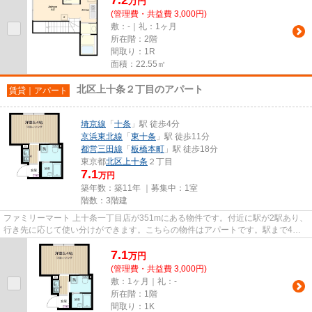
万
円
(管理費・共益費 3,000円)
敷：-｜礼：1ヶ月
所在階：2階
間取り：1R
面積：22.55㎡
北区上十条２丁目のアパート
賃貸｜アパート
埼京線
「
十条
」駅 徒歩4分
京浜東北線
「
東十条
」駅 徒歩11分
都営三田線
「
板橋本町
」駅 徒歩18分
東京都
北区
上十条
２丁目
7.1
万円
築年数：築11年 ｜募集中：
1室
階数：3階建
ファミリーマート 上十条一丁目店が351mにある物件です。付近に駅が2駅あり、
行き先に応じて使い分けができます。こちらの物件はアパートです。駅まで4分
と、駅近でアクセスも良好な物...
7.1
万
円
(管理費・共益費 3,000円)
敷：1ヶ月｜礼：-
所在階：1階
間取り：1K