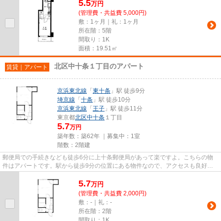
5.5
万
円
(管理費・共益費 5,000円)
敷：1ヶ月｜礼：1ヶ月
所在階：5階
間取り：1K
面積：19.51㎡
北区中十条１丁目のアパート
賃貸｜アパート
京浜東北線
「
東十条
」駅 徒歩9分
埼京線
「
十条
」駅 徒歩10分
京浜東北線
「
王子
」駅 徒歩11分
東京都
北区
中十条
１丁目
5.7
万円
築年数：築62年 ｜募集中：
1室
階数：2階建
郵便局での手続きなども徒歩6分に上十条郵便局があって楽ですよ。こちらの物
件はアパートです。駅から徒歩9分の位置にある物件なので、アクセスも良好で
す。2駅利用可能の物件です。北...
5.7
万
円
(管理費・共益費 2,000円)
敷：-｜礼：-
所在階：2階
間取り：1K