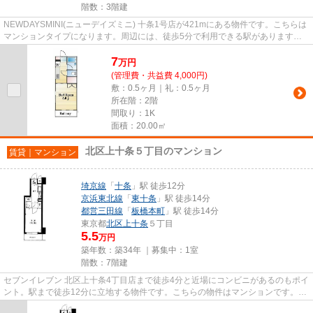
階数：3階建
NEWDAYSMINI(ニューデイズミニ) 十条1号店が421mにある物件です。こちらは
マンションタイプになります。周辺には、徒歩5分で利用できる駅があります。
こちらのマンションからは2駅が近...
7
万
円
(管理費・共益費 4,000円)
敷：0.5ヶ月｜礼：0.5ヶ月
所在階：2階
間取り：1K
面積：20.00㎡
北区上十条５丁目のマンション
賃貸｜マンション
埼京線
「
十条
」駅 徒歩12分
京浜東北線
「
東十条
」駅 徒歩14分
都営三田線
「
板橋本町
」駅 徒歩14分
東京都
北区
上十条
５丁目
5.5
万円
築年数：築34年 ｜募集中：
1室
階数：7階建
セブンイレブン 北区上十条4丁目店まで徒歩4分と近場にコンビニがあるのもポイ
ント。駅まで徒歩12分に立地する物件です。こちらの物件はマンションです。周
辺に2駅ありの電車通勤しや...