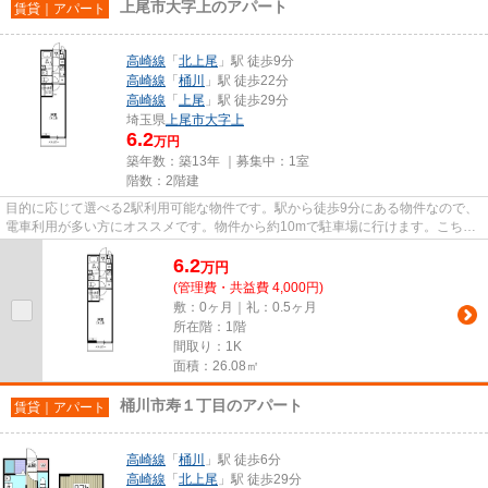
上尾市大字上のアパート
賃貸｜アパート
高崎線
「
北上尾
」駅 徒歩9分
高崎線
「
桶川
」駅 徒歩22分
高崎線
「
上尾
」駅 徒歩29分
埼玉県
上尾市
大字上
6.2
万円
築年数：築13年 ｜募集中：
1室
階数：2階建
目的に応じて選べる2駅利用可能な物件です。駅から徒歩9分にある物件なので、
電車利用が多い方にオススメです。物件から約10mで駐車場に行けます。こちら
の物件はアパートです。御問い...
6.2
万
円
(管理費・共益費 4,000円)
敷：0ヶ月｜礼：0.5ヶ月
所在階：1階
間取り：1K
面積：26.08㎡
桶川市寿１丁目のアパート
賃貸｜アパート
高崎線
「
桶川
」駅 徒歩6分
高崎線
「
北上尾
」駅 徒歩29分