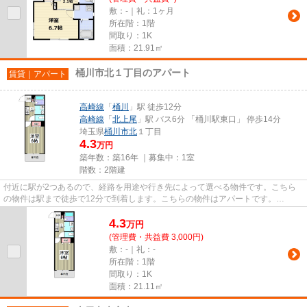
敷：-｜礼：1ヶ月
所在階：1階
間取り：1K
面積：21.91㎡
桶川市北１丁目のアパート
賃貸｜アパート
高崎線
「
桶川
」駅 徒歩12分
高崎線
「
北上尾
」駅 バス6分 「桶川駅東口」 停歩14分
埼玉県
桶川市
北
１丁目
4.3
万円
築年数：築16年 ｜募集中：
1室
階数：2階建
付近に駅が2つあるので、経路を用途や行き先によって選べる物件です。こちら
の物件は駅まで徒歩で12分で到着します。こちらの物件はアパートです。
VERUSまでのお問い合わせなら、03-69...
4.3
万
円
(管理費・共益費 3,000円)
敷：-｜礼：-
所在階：1階
間取り：1K
面積：21.11㎡