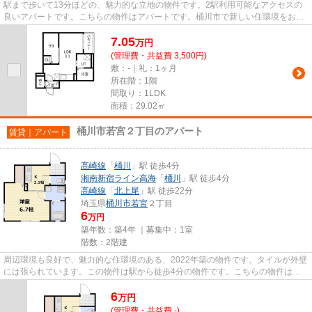
駅まで歩いて13分ほどの、魅力的な立地の物件です。2駅利用可能なアクセスの
良いアパートです。こちらの物件はアパートです。桶川市で新しい住環境をお探
しなら、高崎線桶川駅近くでお...
7.05
万
円
(管理費・共益費 3,500円)
敷：-｜礼：1ヶ月
所在階：1階
間取り：1LDK
面積：29.02㎡
桶川市若宮２丁目のアパート
賃貸｜アパート
高崎線
「
桶川
」駅 徒歩4分
湘南新宿ライン高海
「
桶川
」駅 徒歩4分
高崎線
「
北上尾
」駅 徒歩22分
埼玉県
桶川市
若宮
２丁目
6
万円
築年数：築4年 ｜募集中：
1室
階数：2階建
周辺環境も良好で、魅力的な住環境のある、2022年築の物件です。タイルが外壁
には張られています。この物件は駅から徒歩4分の物件です。こちらの物件はア
パートです。VERUSは桶川市に...
6
万
円
(管理費・共益費 -)