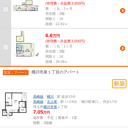
(管理費・共益費 3,000円)
敷：-｜礼：1ヶ月
所在階：3階
間取り：1K
面積：22.82㎡
6.6
万
円
(管理費・共益費 3,000円)
敷：-｜礼：1ヶ月
所在階：3階
間取り：1K
面積：26.09㎡
桶川市泉１丁目のアパート
賃貸｜アパート
高崎線
「
桶川
」駅 徒歩13分
高崎線
「
北上尾
」駅 バス6分 「桶川駅東口」 停歩17分
埼玉県
桶川市
泉
１丁目
7.05
万円
築年数：予定 ｜募集中：
1室
階数：3階建