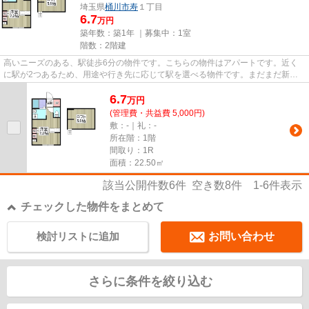
埼玉県
桶川市
寿
１丁目
6.7
万円
築年数：築1年 ｜募集中：
1室
階数：2階建
高いニーズのある、駅徒歩6分の物件です。こちらの物件はアパートです。近く
に駅が2つあるため、用途や行き先に応じて駅を選べる物件です。まだまだ新し
い築浅物件はこちらです。VERUS...
6.7
万
円
(管理費・共益費 5,000円)
敷：-｜礼：-
所在階：1階
間取り：1R
面積：22.50㎡
該当公開件数
6
件 空き数
8
件
1-6
件表示
チェックした物件をまとめて
検討リストに追加
お問い合わせ
さらに条件を絞り込む