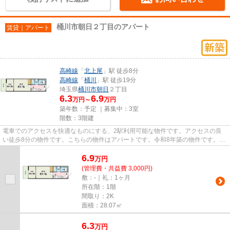
桶川市朝日２丁目のアパート
賃貸｜アパート
高崎線
「
北上尾
」駅 徒歩8分
高崎線
「
桶川
」駅 徒歩19分
埼玉県
桶川市
朝日
２丁目
6.3
6.9
万円～
万円
築年数：予定 ｜募集中：
3室
階数：3階建
電車でのアクセスを快適なものにする、2駅利用可能な物件です。アクセスの良
い徒歩8分の物件です。こちらの物件はアパートです。令和8年築の物件です。桶
川市で探すなら高崎線北上尾周...
6.9
万
円
(管理費・共益費 3,000円)
敷：-｜礼：1ヶ月
所在階：1階
間取り：2K
面積：28.07㎡
6.3
万
円