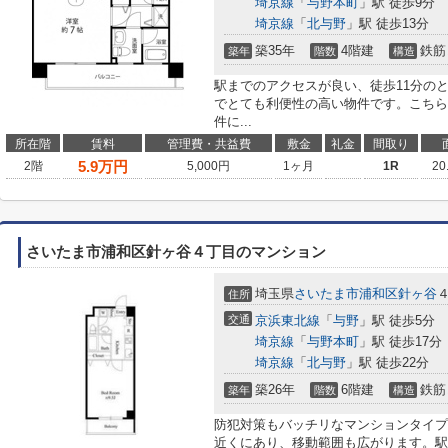
埼京線
「
与野本町
」駅 徒歩9分
埼京線
「
北与野
」駅 徒歩13分
築35年
4階建
鉄筋
築年
階数
構造
駅までのアクセスが良い、徒歩11分の
でとても利便性の高い物件です。こちら
件に...
所在階
賃料
管理費・共益費
敷金
礼金
間取り
5.9
万円
2階
5,000円
1ヶ月
1R
20
さいたま市浦和区針ヶ谷４丁目のマンション
埼玉県
さいたま市浦和区
針ヶ谷
住所
交通
京浜東北線
「
与野
」駅 徒歩5分
埼京線
「
与野本町
」駅 徒歩17分
埼京線
「
北与野
」駅 徒歩22分
築26年
6階建
鉄筋
築年
階数
構造
防犯対策もバッチリなマンションタイプ
近くにあり、移動範囲も広がります。駅