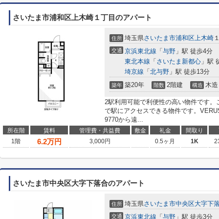
さいたま市浦和区上木崎１丁目のアパート
埼玉県
さいたま市浦和区
上木崎
住所
交通
京浜東北線
「
与野
」駅 徒歩4分
東北本線
「
さいたま新都心
」駅 
埼京線
「
北与野
」駅 徒歩13分
築20年
2階建
木造
築年
階数
構造
2駅利用可能で利便性の高い物件です。
で駅にアクセスできる物件です。VERUS
9770から遠...
所在階
賃料
管理費・共益費
敷金
礼金
間取り
6.2
万円
1階
3,000円
0.5ヶ月
1K
2
さいたま市中央区大字下落合のアパート
埼玉県
さいたま市中央区
大字下
住所
交通
京浜東北線
「
与野
」駅 徒歩3分