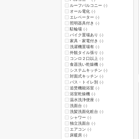
ルーフバルコニー
(-)
オール電化
(-)
エレベーター
(-)
照明器具付き
(-)
駐輪場
(-)
バイク置場あり
(-)
家具・家電付き
(-)
洗濯機置場有
(-)
外観タイル張り
(-)
コンロ２口以上
(-)
食器洗い乾燥機
(-)
システムキッチン
(-)
対面式キッチン
(-)
バス・トイレ別
(-)
追焚機能浴室
(-)
浴室乾燥機
(-)
温水洗浄便座
(-)
洗面台
(-)
洗髪洗面化粧台
(-)
シャワー
(-)
独立洗面台
(-)
エアコン
(-)
床暖房
(-)