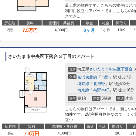
最上階の物件です。こちらの物件はアパ
利用に役立つアパートです。こちらの物
スでき...
所在階
賃料
管理費・共益費
敷金
礼金
間取り
7.5
万円
0ヶ月
2階
4,000円
1ヶ月
1DK
2
さいたま市中央区下落合３丁目のアパート
埼玉県
さいたま市中央区
下落合
住所
交通
京浜東北線
「
与野
」駅 徒歩7分
埼京線
「
北与野
」駅 徒歩13分
埼京線
「
与野本町
」駅 徒歩16分
築1年
3階建
木造
築年
階数
構造
こちらの物件はアパートです。新しいの
物件です。2駅利用可物件なので、よく
立つ...
所在階
賃料
管理費・共益費
敷金
礼金
間取り
7.4
万円
1階
4,000円
1K
21