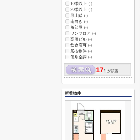
10階以上
(-)
20階以上
(-)
最上階
(-)
南向き
(-)
角部屋
(-)
ワンフロア
(-)
高層ビル
(-)
飲食店可
(-)
居抜物件
(-)
個別空調
(-)
17
件が該当
新着物件