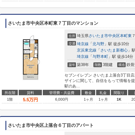
さいたま市中央区本町東７丁目のマンション
埼玉県
さいたま市中央区
本町東
住所
交通
埼京線
「
北与野
」駅 徒歩10分
京浜東北線
「
さいたま新都心
」駅
埼京線
「
与野本町
」駅 徒歩14分
築38年
3階建
鉄骨
築年
階数
構造
セブンイレブン さいたま上落合3丁目店
ザインに関して、自信をもって情報を提
駅のあ...
所在階
賃料
管理費・共益費
敷金
礼金
間取り
5.5
万円
1階
6,000円
1ヶ月
1ヶ月
1K
2
さいたま市中央区上落合６丁目のアパート