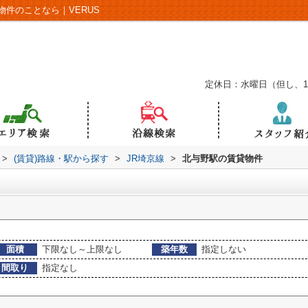
件のことなら｜VERUS
定休日：水曜日（但し、
>
(賃貸)路線・駅から探す
>
JR埼京線
>
北与野駅の賃貸物件
面積
下限なし～上限なし
築年数
指定しない
間取り
指定なし