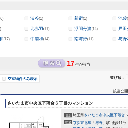
渋谷
新宿
池袋
(6)
(1)
(1)
北赤羽
浮間舟渡
戸田
)
(11)
(14)
和
中浦和
南与野
与野
(17)
(14)
(11)
17
件が該当
並び順：
空室物件のみ表示
該当公開
さいたま市中央区下落合６丁目のマンション
埼玉県
さいたま市中央区
下落合
住所
交通
京浜東北線
「
与野
」駅 徒歩11分