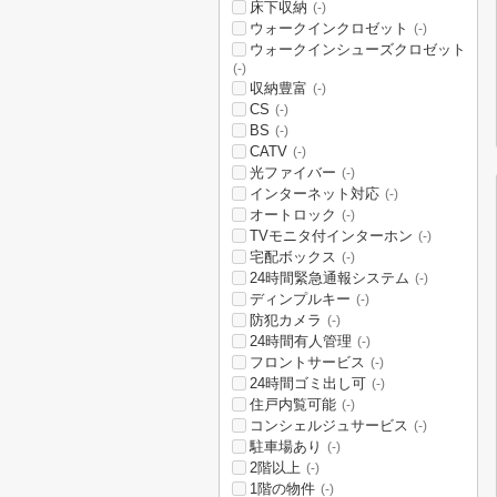
床下収納
(-)
ウォークインクロゼット
(-)
ウォークインシューズクロゼット
(-)
収納豊富
(-)
CS
(-)
BS
(-)
CATV
(-)
光ファイバー
(-)
インターネット対応
(-)
オートロック
(-)
TVモニタ付インターホン
(-)
宅配ボックス
(-)
24時間緊急通報システム
(-)
ディンプルキー
(-)
防犯カメラ
(-)
24時間有人管理
(-)
フロントサービス
(-)
24時間ゴミ出し可
(-)
住戸内覧可能
(-)
コンシェルジュサービス
(-)
駐車場あり
(-)
2階以上
(-)
1階の物件
(-)