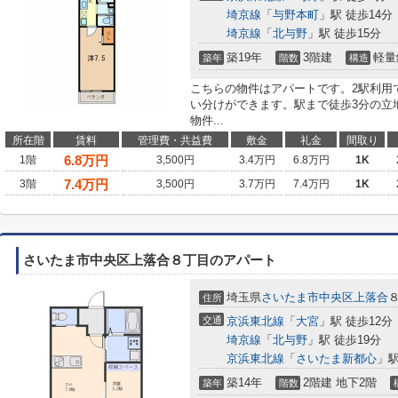
埼京線
「
与野本町
」駅 徒歩14分
埼京線
「
北与野
」駅 徒歩15分
築19年
3階建
軽量
築年
階数
構造
こちらの物件はアパートです。2駅利用
い分けができます。駅まで徒歩3分の立
物件...
所在階
賃料
管理費・共益費
敷金
礼金
間取り
6.8
万円
1階
3,500円
3.4万円
6.8万円
1K
7.4
万円
3階
3,500円
3.7万円
7.4万円
1K
さいたま市中央区上落合８丁目のアパート
埼玉県
さいたま市中央区
上落合
住所
交通
京浜東北線
「
大宮
」駅 徒歩12分
埼京線
「
北与野
」駅 徒歩19分
京浜東北線
「
さいたま新都心
」駅
築14年
2階建 地下2階
築年
階数