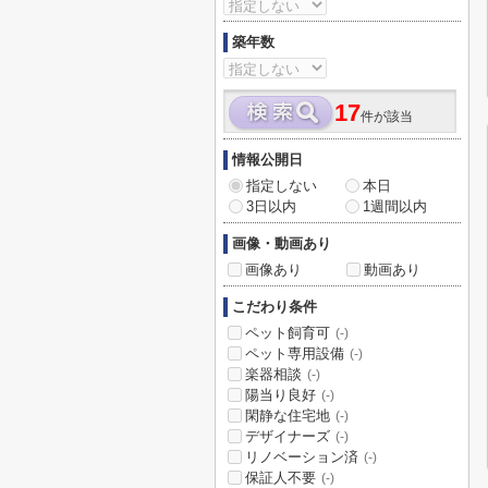
築年数
17
件が該当
情報公開日
指定しない
本日
3日以内
1週間以内
画像・動画あり
画像あり
動画あり
こだわり条件
ペット飼育可
(-)
ペット専用設備
(-)
楽器相談
(-)
陽当り良好
(-)
閑静な住宅地
(-)
デザイナーズ
(-)
リノベーション済
(-)
保証人不要
(-)