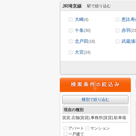
JR埼京線
駅で絞り込む
大崎
恵比寿
(4)
十条
赤羽
(30)
(23
北戸田
武蔵浦
(18)
大宮
(24)
種別で絞り込む
現在の種別
賃貸,店舗(賃貸),事務所(賃貸),駐車場
アパート
マンション
一戸建て