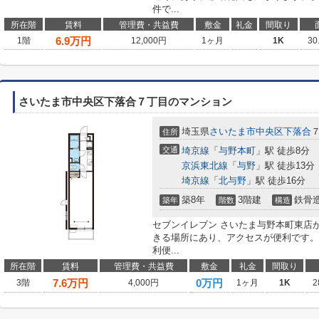
件で...
所在階
賃料
管理費・共益費
敷金
礼金
間取り
6.9
万円
1階
12,000円
1ヶ月
1K
30
さいたま市中央区下落合７丁目のマンション
埼玉県
さいたま市中央区
下落合
住所
交通
埼京線
「
与野本町
」駅 徒歩8分
京浜東北線
「
与野
」駅 徒歩13分
埼京線
「
北与野
」駅 徒歩16分
築8年
3階建
鉄骨
築年
階数
構造
セブンイレブン さいたま与野本町東店が
きる場所にあり、アクセスが便利です。
利便...
所在階
賃料
管理費・共益費
敷金
礼金
間取り
7.6
万円
0万円
3階
4,000円
1ヶ月
1K
2