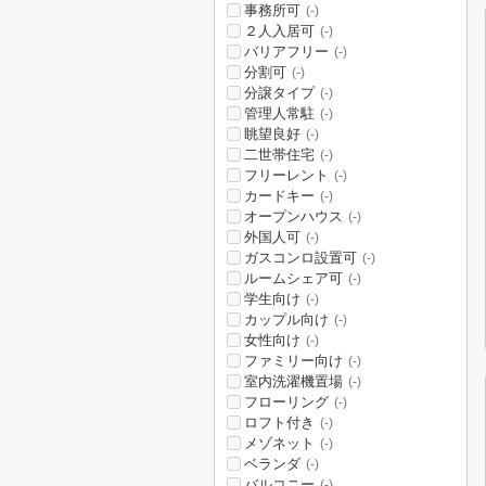
事務所可
(-)
２人入居可
(-)
バリアフリー
(-)
分割可
(-)
分譲タイプ
(-)
管理人常駐
(-)
眺望良好
(-)
二世帯住宅
(-)
フリーレント
(-)
カードキー
(-)
オープンハウス
(-)
外国人可
(-)
ガスコンロ設置可
(-)
ルームシェア可
(-)
学生向け
(-)
カップル向け
(-)
女性向け
(-)
ファミリー向け
(-)
室内洗濯機置場
(-)
フローリング
(-)
ロフト付き
(-)
メゾネット
(-)
ベランダ
(-)
バルコニー
(-)