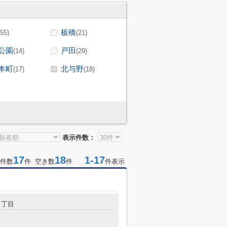
板橋
(55)
(21)
公園
戸田
(14)
(29)
本町
北与野
(17)
(18)
表示件数：
17
18
1-17
件数
件 空き数
件
件表示
６丁目