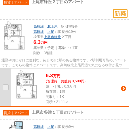
上尾市緑丘２丁目のアパート
賃貸｜アパート
高崎線
「
北上尾
」駅 徒歩8分
高崎線
「
上尾
」駅 徒歩19分
埼玉県
上尾市
緑丘
２丁目
6.3
万円
築年数：予定 ｜募集中：
1室
階数：3階建
通勤やお出かけに便利な、徒歩8分に駅のある物件です。2駅利用可能のアパート
です。こちらの物件はアパートです。高崎線北上尾周辺で気になる物件が見つか
りましたら、<ikebukuro@v...
6.3
万
円
(管理費・共益費 3,500円)
敷：-｜礼：6.3万円
所在階：1階
間取り：1K
面積：21.11㎡
上尾市谷津１丁目のアパート
賃貸｜アパート
高崎線
「
上尾
」駅 徒歩9分