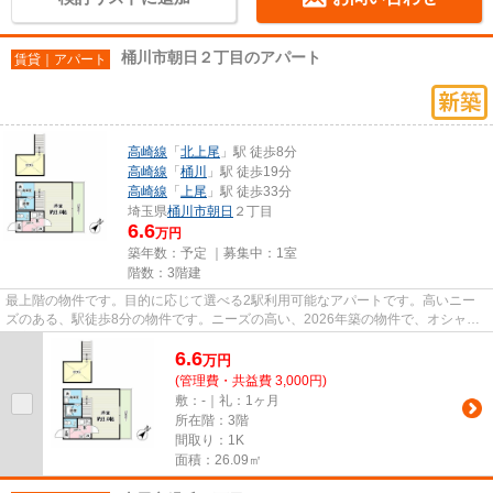
桶川市朝日２丁目のアパート
賃貸｜アパート
高崎線
「
北上尾
」駅 徒歩8分
高崎線
「
桶川
」駅 徒歩19分
高崎線
「
上尾
」駅 徒歩33分
埼玉県
桶川市
朝日
２丁目
6.6
万円
築年数：予定 ｜募集中：
1室
階数：3階建
最上階の物件です。目的に応じて選べる2駅利用可能なアパートです。高いニー
ズのある、駅徒歩8分の物件です。ニーズの高い、2026年築の物件で、オシャレ
な室内が魅力的。あなたの希望...
6.6
万
円
(管理費・共益費 3,000円)
敷：-｜礼：1ヶ月
所在階：3階
間取り：1K
面積：26.09㎡