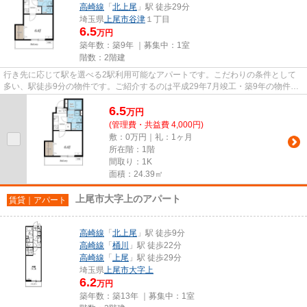
高崎線
「
北上尾
」駅 徒歩29分
埼玉県
上尾市
谷津
１丁目
6.5
万円
築年数：築9年 ｜募集中：
1室
階数：2階建
行き先に応じて駅を選べる2駅利用可能なアパートです。こだわりの条件として
多い、駅徒歩9分の物件です。ご紹介するのは平成29年7月竣工・築9年の物件で
す。敷地内ごみ置き場付き物件...
6.5
万
円
(管理費・共益費 4,000円)
敷：0万円｜礼：1ヶ月
所在階：1階
間取り：1K
面積：24.39㎡
上尾市大字上のアパート
賃貸｜アパート
高崎線
「
北上尾
」駅 徒歩9分
高崎線
「
桶川
」駅 徒歩22分
高崎線
「
上尾
」駅 徒歩29分
埼玉県
上尾市
大字上
6.2
万円
築年数：築13年 ｜募集中：
1室