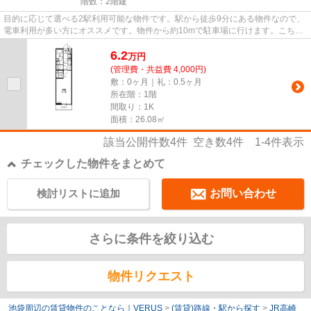
階数：2階建
目的に応じて選べる2駅利用可能な物件です。駅から徒歩9分にある物件なので、
電車利用が多い方にオススメです。物件から約10mで駐車場に行けます。こちら
の物件はアパートです。御問い...
6.2
万
円
(管理費・共益費 4,000円)
敷：0ヶ月｜礼：0.5ヶ月
所在階：1階
間取り：1K
面積：26.08㎡
該当公開件数
4
件 空き数
4
件
1-4
件表示
チェックした物件をまとめて
検討リストに追加
お問い合わせ
さらに条件を絞り込む
物件リクエスト
池袋周辺の賃貸物件のことなら｜VERUS
>
(賃貸)路線・駅から探す
>
JR高崎