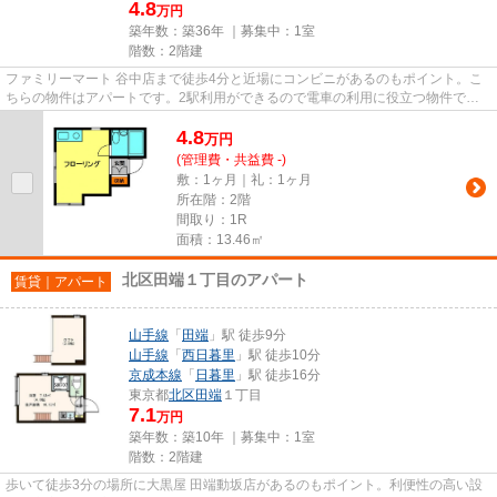
4.8
万円
築年数：築36年 ｜募集中：
1室
階数：2階建
ファミリーマート 谷中店まで徒歩4分と近場にコンビニがあるのもポイント。こ
ちらの物件はアパートです。2駅利用ができるので電車の利用に役立つ物件で
す。駅まで徒歩8分なので、アク...
4.8
万
円
(管理費・共益費 -)
敷：1ヶ月｜礼：1ヶ月
所在階：2階
間取り：1R
面積：13.46㎡
北区田端１丁目のアパート
賃貸｜アパート
山手線
「
田端
」駅 徒歩9分
山手線
「
西日暮里
」駅 徒歩10分
京成本線
「
日暮里
」駅 徒歩16分
東京都
北区
田端
１丁目
7.1
万円
築年数：築10年 ｜募集中：
1室
階数：2階建
歩いて徒歩3分の場所に大黒屋 田端動坂店があるのもポイント。利便性の高い設