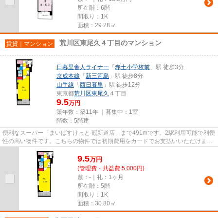
所在階：6階
間取り：1K
面積：29.28㎡
荒川区東尾久４丁目のマンション
賃貸｜マンション
日暮里舎人ライナー
「
赤土小学校前
」駅 徒歩3分
京成本線
「
新三河島
」駅 徒歩8分
山手線
「
西日暮里
」駅 徒歩12分
東京都
荒川区
東尾久
４丁目
9.5
万円
築年数：築11年 ｜募集中：
1室
階数：5階建
便利なスーパー「まいばすけっと 冠新道店」まで491mです。2駅利用可能で利便
性の高い物件です。こちらの物件では初期費用をカードでお支払いいただけま
す。特徴的な外観と洗練された...
9.5
万
円
(管理費・共益費 5,000円)
敷：-｜礼：1ヶ月
所在階：5階
間取り：1K
面積：30.80㎡