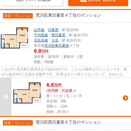
荒川区東日暮里４丁目のマンション
賃貸｜マンション
山手線
「
日暮里
」駅 徒歩9分
千代田線
「
西日暮里
」駅 徒歩15分
日比谷線
「
入谷
」駅 徒歩15分
東京都
荒川区
東日暮里
４丁目
6.8
万円
築年数：築38年 ｜募集中：
1室
階数：5階建
いなげや 荒川東日暮里店まで徒歩3分です。こちらの物件はマンションです。駅
から徒歩9分に立地する物件です。外壁はタイル張りとなっていて、きれいな外
観をしています。こだわりたい...
6.8
万
円
(管理費・共益費 -)
敷：1ヶ月｜礼：1ヶ月
所在階：5階
間取り：1DK
面積：26.00㎡
荒川区西日暮里６丁目のマンション
賃貸｜マンション