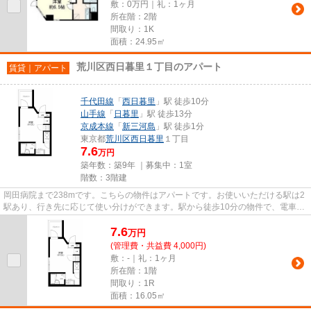
敷：0万円｜礼：1ヶ月
所在階：2階
間取り：1K
面積：24.95㎡
荒川区西日暮里１丁目のアパート
賃貸｜アパート
千代田線
「
西日暮里
」駅 徒歩10分
山手線
「
日暮里
」駅 徒歩13分
京成本線
「
新三河島
」駅 徒歩1分
東京都
荒川区
西日暮里
１丁目
7.6
万円
築年数：築9年 ｜募集中：
1室
階数：3階建
岡田病院まで238mです。こちらの物件はアパートです。お使いいただける駅は2
駅あり、行き先に応じて使い分けができます。駅から徒歩10分の物件で、電車で
の通勤にも便利な立地です。当...
7.6
万
円
(管理費・共益費 4,000円)
敷：-｜礼：1ヶ月
所在階：1階
間取り：1R
面積：16.05㎡