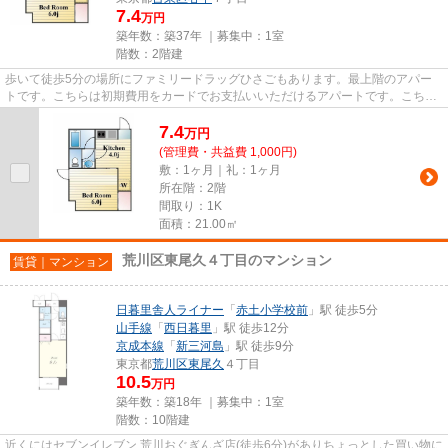
7.4
万円
築年数：築37年 ｜募集中：
1室
階数：2階建
歩いて徒歩5分の場所にファミリードラッグひさごもあります。最上階のアパー
トです。こちらは初期費用をカードでお支払いいただけるアパートです。こちら
の物件はアパートです。VERUS...
7.4
万
円
(管理費・共益費 1,000円)
敷：1ヶ月｜礼：1ヶ月
所在階：2階
間取り：1K
面積：21.00㎡
荒川区東尾久４丁目のマンション
賃貸｜マンション
日暮里舎人ライナー
「
赤土小学校前
」駅 徒歩5分
山手線
「
西日暮里
」駅 徒歩12分
京成本線
「
新三河島
」駅 徒歩9分
東京都
荒川区
東尾久
４丁目
10.5
万円
築年数：築18年 ｜募集中：
1室
階数：10階建
近くにはセブンイレブン 荒川おぐぎんざ店(徒歩6分)がありちょっとした買い物に