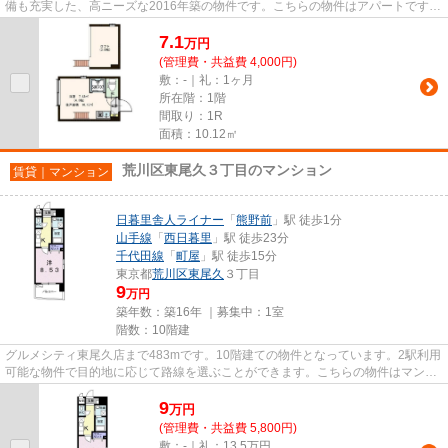
備も充実した、高ニーズな2016年築の物件です。こちらの物件はアパートです。
2駅利用できる立地となってい...
7.1
万
円
(管理費・共益費 4,000円)
敷：-｜礼：1ヶ月
所在階：1階
間取り：1R
面積：10.12㎡
荒川区東尾久３丁目のマンション
賃貸｜マンション
日暮里舎人ライナー
「
熊野前
」駅 徒歩1分
山手線
「
西日暮里
」駅 徒歩23分
千代田線
「
町屋
」駅 徒歩15分
東京都
荒川区
東尾久
３丁目
9
万円
築年数：築16年 ｜募集中：
1室
階数：10階建
グルメシティ東尾久店まで483mです。10階建ての物件となっています。2駅利用
可能な物件で目的地に応じて路線を選ぶことができます。こちらの物件はマンシ
ョンです。日暮里舎人ライナー...
9
万
円
(管理費・共益費 5,800円)
敷：-｜礼：13.5万円