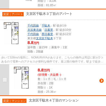
間取り：3LDK
面積：81.85㎡
文京区千駄木３丁目のアパート
賃貸｜アパート
千代田線
「
千駄木
」駅 徒歩1分
京浜東北線
「
日暮里
」駅 徒歩10分
千代田線
「
西日暮里
」駅 徒歩12分
東京都
文京区
千駄木
３丁目
8.8
万円
築年数：築15年 ｜募集中：
1室
階数：2階建
歩いて328mの場所に、NOMURAYAがあります。こちらの物件は周辺に駅が2つ
あるので電車へのアクセスが便利な物件です。最上階の物件です。駅まで徒歩1
分の立地が魅力的な、利便性の高い...
8.8
万
円
(管理費・共益費 -)
敷：1ヶ月｜礼：1ヶ月
所在階：2階
間取り：1K
面積：25.36㎡
文京区千駄木４丁目のマンション
賃貸｜マンション