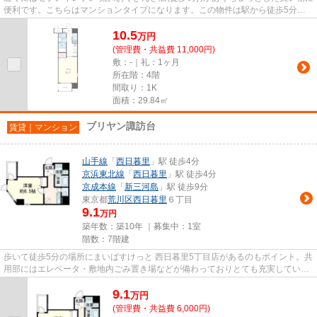
便利です。こちらはマンションタイプになります。この物件は駅から徒歩5分の
マンションです。マンション...
10.5
万
円
(管理費・共益費 11,000円)
敷：-｜礼：1ヶ月
所在階：4階
間取り：1K
面積：29.84㎡
ブリヤン諏訪台
賃貸｜マンション
山手線
「
西日暮里
」駅 徒歩4分
京浜東北線
「
西日暮里
」駅 徒歩4分
京成本線
「
新三河島
」駅 徒歩9分
東京都
荒川区
西日暮里
６丁目
9.1
万円
築年数：築10年 ｜募集中：
1室
階数：7階建
歩いて徒歩5分の場所にまいばすけっと 西日暮里5丁目店があるのもポイント。共
用部にはエレベータ・敷地内ごみ置き場などが備わっておりとても充実していま
す。徒歩4分で駅にアクセス...
9.1
万
円
(管理費・共益費 6,000円)