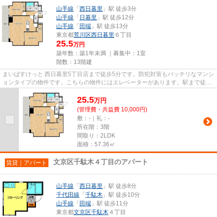
山手線
「
西日暮里
」駅 徒歩3分
山手線
「
日暮里
」駅 徒歩12分
山手線
「
田端
」駅 徒歩13分
東京都
荒川区
西日暮里
６丁目
25.5
万円
築年数：築1年未満 ｜募集中：
1室
階数：13階建
まいばすけっと 西日暮里5丁目店まで徒歩5分です。防犯対策もバッチリなマンシ
ョンタイプの物件です。こちらの物件にはエレベーターがあります。駅まで徒歩
3分の立地が魅力的な、利便...
25.5
万
円
(管理費・共益費 10,000円)
敷：-｜礼：-
所在階：3階
間取り：2LDK
面積：57.36㎡
文京区千駄木４丁目のアパート
賃貸｜アパート
山手線
「
西日暮里
」駅 徒歩8分
千代田線
「
千駄木
」駅 徒歩10分
山手線
「
田端
」駅 徒歩11分
東京都
文京区
千駄木
４丁目