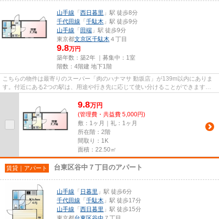
山手線
「
西日暮里
」駅 徒歩8分
千代田線
「
千駄木
」駅 徒歩9分
山手線
「
田端
」駅 徒歩9分
東京都
文京区
千駄木
４丁目
9.8
万円
築年数：築2年 ｜募集中：
1室
階数：4階建 地下1階
こちらの物件は最寄りのスーパー「肉のハナマサ 動坂店」が139m以内にありま
す。付近にある2つの駅は、用途や行き先に応じて使い分けることができます。
こちらはマンションタイプにな...
9.8
万
円
(管理費・共益費 5,000円)
敷：1ヶ月｜礼：1ヶ月
所在階：2階
間取り：1K
面積：22.50㎡
台東区谷中７丁目のアパート
賃貸｜アパート
山手線
「
日暮里
」駅 徒歩6分
千代田線
「
千駄木
」駅 徒歩17分
山手線
「
西日暮里
」駅 徒歩15分
東京都
台東区
谷中
７丁目