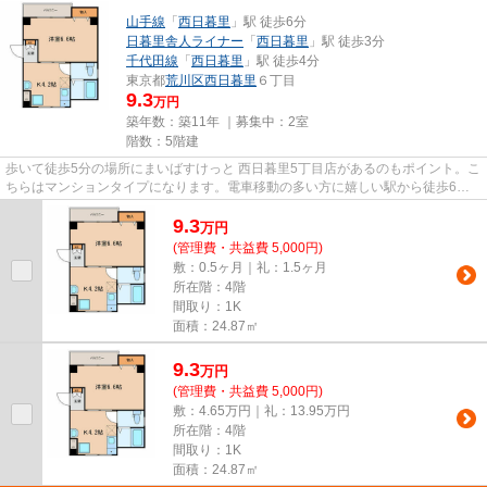
山手線
「
西日暮里
」駅 徒歩6分
日暮里舎人ライナー
「
西日暮里
」駅 徒歩3分
千代田線
「
西日暮里
」駅 徒歩4分
東京都
荒川区
西日暮里
６丁目
9.3
万円
築年数：築11年 ｜募集中：
2室
階数：5階建
歩いて徒歩5分の場所にまいばすけっと 西日暮里5丁目店があるのもポイント。こ
ちらはマンションタイプになります。電車移動の多い方に嬉しい駅から徒歩6分
の物件です。2駅利用ができる...
9.3
万
円
(管理費・共益費 5,000円)
敷：0.5ヶ月｜礼：1.5ヶ月
所在階：4階
間取り：1K
面積：24.87㎡
9.3
万
円
(管理費・共益費 5,000円)
敷：4.65万円｜礼：13.95万円
所在階：4階
間取り：1K
面積：24.87㎡