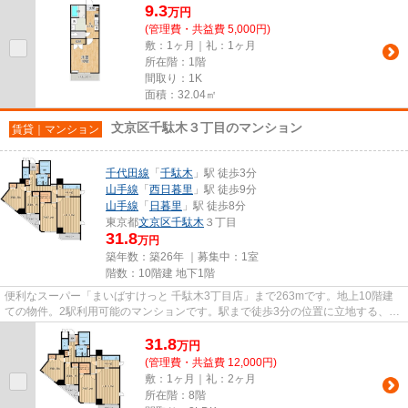
9.3
万
円
(管理費・共益費 5,000円)
敷：1ヶ月｜礼：1ヶ月
所在階：1階
間取り：1K
面積：32.04㎡
文京区千駄木３丁目のマンション
賃貸｜マンション
千代田線
「
千駄木
」駅 徒歩3分
山手線
「
西日暮里
」駅 徒歩9分
山手線
「
日暮里
」駅 徒歩8分
東京都
文京区
千駄木
３丁目
31.8
万円
築年数：築26年 ｜募集中：
1室
階数：10階建 地下1階
便利なスーパー「まいばすけっと 千駄木3丁目店」まで263mです。地上10階建
ての物件。2駅利用可能のマンションです。駅まで徒歩3分の位置に立地する、ア
クセス良好な物件です。気にな...
31.8
万
円
(管理費・共益費 12,000円)
敷：1ヶ月｜礼：2ヶ月
所在階：8階