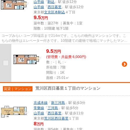
山手線
「
駒込
」駅 徒歩12分
山手線
「
西日暮里
」駅 徒歩12分
東京都
文京区
本駒込
４丁目
9.5
万円
築年数：築27年 ｜募集中：
1室
階数：10階建 地下1階
コープみらい コープ田端店まで214mです。こちらの物件はマンションです。こ
ちらの物件はエレベーター付きです。10階建ての建物で地域にマッチしたマンシ
ョン。VERUSへのご連絡なら、i...
9.5
万
円
(管理費・共益費 6,000円)
敷：-｜礼：-
所在階：7階
間取り：1K
面積：25.01㎡
荒川区西日暮里１丁目のマンション
賃貸｜マンション
京成本線
「
新三河島
」駅 徒歩3分
常磐線
「
三河島
」駅 徒歩5分
山手線
「
西日暮里
」駅 徒歩11分
東京都
荒川区
西日暮里
１丁目
8
万円
築年数：築54年 ｜募集中：
1室