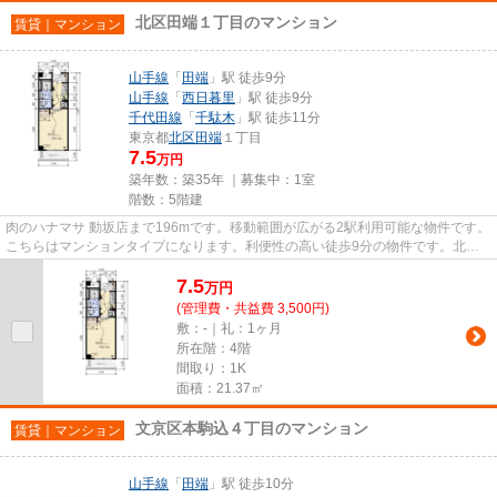
北区田端１丁目のマンション
賃貸｜マンション
山手線
「
田端
」駅 徒歩9分
山手線
「
西日暮里
」駅 徒歩9分
千代田線
「
千駄木
」駅 徒歩11分
東京都
北区
田端
１丁目
7.5
万円
築年数：築35年 ｜募集中：
1室
階数：5階建
肉のハナマサ 動坂店まで196mです。移動範囲が広がる2駅利用可能な物件です。
こちらはマンションタイプになります。利便性の高い徒歩9分の物件です。北区
エリアにある賃貸情報のことな...
7.5
万
円
(管理費・共益費 3,500円)
敷：-｜礼：1ヶ月
所在階：4階
間取り：1K
面積：21.37㎡
文京区本駒込４丁目のマンション
賃貸｜マンション
山手線
「
田端
」駅 徒歩10分