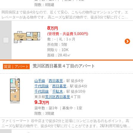
階数：8階建
岡田病院まで徒歩4分なので、近くて安心。こちらの物件はマンションです。エ
レベーターがある物件です。高ニーズな駅近の物件で、徒歩3分で駅に行くこと
ができます。京成本線新三河島...
8
万
円
(管理費・共益費 5,000円)
敷：-｜礼：1ヶ月
所在階：5階
間取り：1DK
面積：28.40㎡
荒川区西日暮里４丁目のアパート
賃貸｜アパート
山手線
「
西日暮里
」駅 徒歩4分
千代田線
「
西日暮里
」駅 徒歩4分
千代田線
「
千駄木
」駅 徒歩10分
東京都
荒川区
西日暮里
４丁目
9.3
万円
築年数：築1年 ｜募集中：
1室
階数：3階建
ファミリーマート 谷中店まで徒歩2分と近場にコンビニがあるのもポイント。高
ニーズな駅近の物件で、徒歩4分で駅に行くことができます。2駅利用可能な物件
なので交通の利便性が良いの...