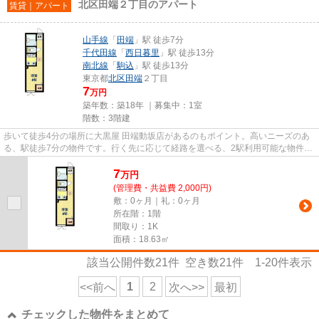
北区田端２丁目のアパート
賃貸｜アパート
山手線
「
田端
」駅 徒歩7分
千代田線
「
西日暮里
」駅 徒歩13分
南北線
「
駒込
」駅 徒歩13分
東京都
北区
田端
２丁目
7
万円
築年数：築18年 ｜募集中：
1室
階数：3階建
歩いて徒歩4分の場所に大黒屋 田端動坂店があるのもポイント。高いニーズのあ
る、駅徒歩7分の物件です。行く先に応じて経路を選べる、2駅利用可能な物件で
す。こちらの物件はアパート...
7
万
円
(管理費・共益費 2,000円)
敷：0ヶ月｜礼：0ヶ月
所在階：1階
間取り：1K
面積：18.63㎡
該当公開件数
21
件 空き数
21
件
1-20
件表示
1
2
<<前へ
次へ>>
最初
チェックした物件をまとめて