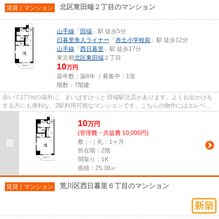
北区東田端２丁目のマンション
賃貸｜マンション
山手線
「
田端
」駅 徒歩5分
日暮里舎人ライナー
「
赤土小学校前
」駅 徒歩12分
山手線
「
西日暮里
」駅 徒歩17分
東京都
北区
東田端
２丁目
10
万円
築年数：築8年 ｜募集中：
1室
階数：7階建
歩いて177mの場所に、まいばすけっと 田端駅北店があります。よくお出かけを
する方にも便利な、2駅利用可能なマンションです。こちらの物件にはエレベー
ターが付いています。こちらの...
10
万
円
(管理費・共益費 10,000円)
敷：-｜礼：1ヶ月
所在階：2階
間取り：1K
面積：25.38㎡
荒川区西日暮里６丁目のマンション
賃貸｜マンション