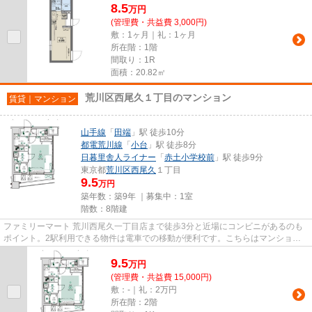
8.5
万
円
(管理費・共益費 3,000円)
敷：1ヶ月｜礼：1ヶ月
所在階：1階
間取り：1R
面積：20.82㎡
荒川区西尾久１丁目のマンション
賃貸｜マンション
山手線
「
田端
」駅 徒歩10分
都電荒川線
「
小台
」駅 徒歩8分
日暮里舎人ライナー
「
赤土小学校前
」駅 徒歩9分
東京都
荒川区
西尾久
１丁目
9.5
万円
築年数：築9年 ｜募集中：
1室
階数：8階建
ファミリーマート 荒川西尾久一丁目店まで徒歩3分と近場にコンビニがあるのも
ポイント。2駅利用できる物件は電車での移動が便利です。こちらはマンション
タイプになります。築9年の設...
9.5
万
円
(管理費・共益費 15,000円)
敷：-｜礼：2万円
所在階：2階