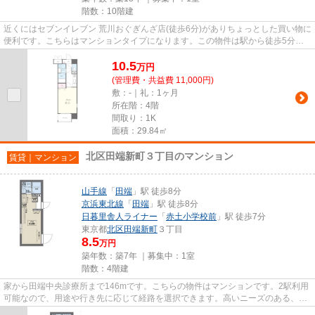
階数：10階建
近くにはセブンイレブン 荒川おぐぎんざ店(徒歩6分)がありちょっとした買い物に
便利です。こちらはマンションタイプになります。この物件は駅から徒歩5分の
マンションです。マンション...
10.5
万
円
(管理費・共益費 11,000円)
敷：-｜礼：1ヶ月
所在階：4階
間取り：1K
面積：29.84㎡
北区田端新町３丁目のマンション
賃貸｜マンション
山手線
「
田端
」駅 徒歩8分
京浜東北線
「
田端
」駅 徒歩8分
日暮里舎人ライナー
「
赤土小学校前
」駅 徒歩7分
東京都
北区
田端新町
３丁目
8.5
万円
築年数：築7年 ｜募集中：
1室
階数：4階建
家から田端中央診療所まで146mです。こちらの物件はマンションです。2駅利用
可能なので、用途や行き先に応じて経路を選択できます。高いニーズのある、駅
徒歩8分の物件です。VERUSでお...