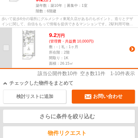
築年数：築10年 ｜募集中：
1室
階数：6階建
歩いて徒歩6分の場所にグルメシティ東尾久店があるのもポイント。造りとデザ
インに関して、自信をもって情報を提供できるマンションです。2駅利用可物件
なので、よく電車を利用する方...
9.2
万
円
(管理費・共益費 10,000円)
敷：-｜礼：1ヶ月
所在階：2階
間取り：1K
面積：26.15㎡
該当公開件数
10
件 空き数
11
件
1-10
件表示
チェックした物件をまとめて
検討リストに追加
お問い合わせ
さらに条件を絞り込む
物件リクエスト