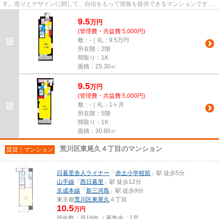
す。造りとデザインに関して、自信をもって情報を提供できるマンションです。
駅から徒歩8分の物件なら、...
9.5
万
円
(管理費・共益費 5,000円)
敷：-｜礼：9.5万円
所在階：2階
間取り：1K
面積：25.30㎡
9.5
万
円
(管理費・共益費 5,000円)
敷：-｜礼：1ヶ月
所在階：5階
間取り：1K
面積：30.80㎡
荒川区東尾久４丁目のマンション
賃貸｜マンション
日暮里舎人ライナー
「
赤土小学校前
」駅 徒歩5分
山手線
「
西日暮里
」駅 徒歩12分
京成本線
「
新三河島
」駅 徒歩9分
東京都
荒川区
東尾久
４丁目
10.5
万円
築年数：築18年 ｜募集中：
1室