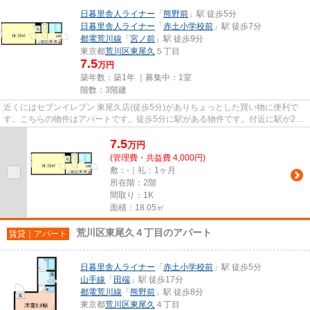
日暮里舎人ライナー
「
熊野前
」駅 徒歩5分
日暮里舎人ライナー
「
赤土小学校前
」駅 徒歩7分
都電荒川線
「
宮ノ前
」駅 徒歩9分
東京都
荒川区
東尾久
５丁目
7.5
万円
築年数：築1年 ｜募集中：
1室
階数：3階建
近くにはセブンイレブン 東尾久店(徒歩5分)がありちょっとした買い物に便利で
す。こちらの物件はアパートです。徒歩5分に駅がある物件です。付近に駅が2つ
あるので、経路を用途や行き...
7.5
万
円
(管理費・共益費 4,000円)
敷：-｜礼：1ヶ月
所在階：2階
間取り：1K
面積：18.05㎡
荒川区東尾久４丁目のアパート
賃貸｜アパート
日暮里舎人ライナー
「
赤土小学校前
」駅 徒歩5分
山手線
「
田端
」駅 徒歩17分
都電荒川線
「
熊野前
」駅 徒歩8分
東京都
荒川区
東尾久
４丁目