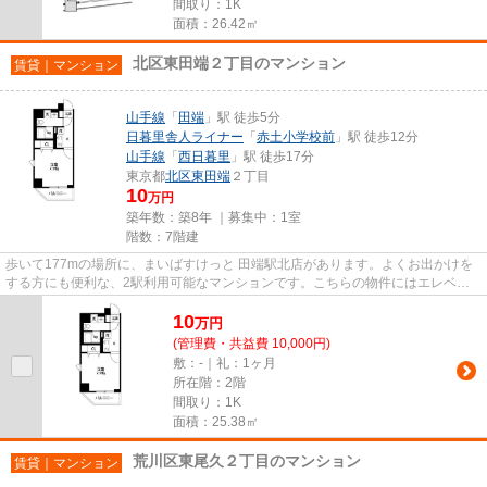
間取り：1K
面積：26.42㎡
北区東田端２丁目のマンション
賃貸｜マンション
山手線
「
田端
」駅 徒歩5分
日暮里舎人ライナー
「
赤土小学校前
」駅 徒歩12分
山手線
「
西日暮里
」駅 徒歩17分
東京都
北区
東田端
２丁目
10
万円
築年数：築8年 ｜募集中：
1室
階数：7階建
歩いて177mの場所に、まいばすけっと 田端駅北店があります。よくお出かけを
する方にも便利な、2駅利用可能なマンションです。こちらの物件にはエレベー
ターが付いています。こちらの...
10
万
円
(管理費・共益費 10,000円)
敷：-｜礼：1ヶ月
所在階：2階
間取り：1K
面積：25.38㎡
荒川区東尾久２丁目のマンション
賃貸｜マンション