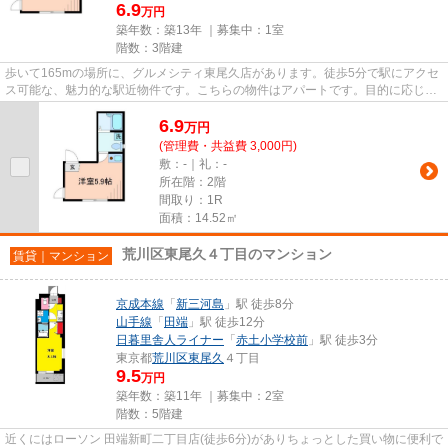
6.9
万円
築年数：築13年 ｜募集中：
1室
階数：3階建
歩いて165mの場所に、グルメシティ東尾久店があります。徒歩5分で駅にアクセ
ス可能な、魅力的な駅近物件です。こちらの物件はアパートです。目的に応じて
駅を選べることが、2駅利用で...
6.9
万
円
(管理費・共益費 3,000円)
敷：-｜礼：-
所在階：2階
間取り：1R
面積：14.52㎡
荒川区東尾久４丁目のマンション
賃貸｜マンション
京成本線
「
新三河島
」駅 徒歩8分
山手線
「
田端
」駅 徒歩12分
日暮里舎人ライナー
「
赤土小学校前
」駅 徒歩3分
東京都
荒川区
東尾久
４丁目
9.5
万円
築年数：築11年 ｜募集中：
2室
階数：5階建
近くにはローソン 田端新町二丁目店(徒歩6分)がありちょっとした買い物に便利で