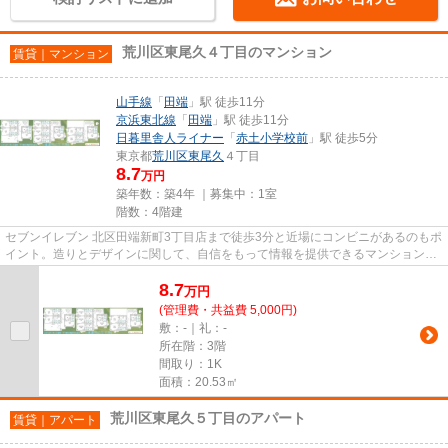
荒川区東尾久４丁目のマンション
賃貸｜マンション
山手線
「
田端
」駅 徒歩11分
京浜東北線
「
田端
」駅 徒歩11分
日暮里舎人ライナー
「
赤土小学校前
」駅 徒歩5分
東京都
荒川区
東尾久
４丁目
8.7
万円
築年数：築4年 ｜募集中：
1室
階数：4階建
セブンイレブン 北区田端新町3丁目店まで徒歩3分と近場にコンビニがあるのもポ
イント。造りとデザインに関して、自信をもって情報を提供できるマンションで
す。近くに駅が2つあるため...
8.7
万
円
(管理費・共益費 5,000円)
敷：-｜礼：-
所在階：3階
間取り：1K
面積：20.53㎡
荒川区東尾久５丁目のアパート
賃貸｜アパート