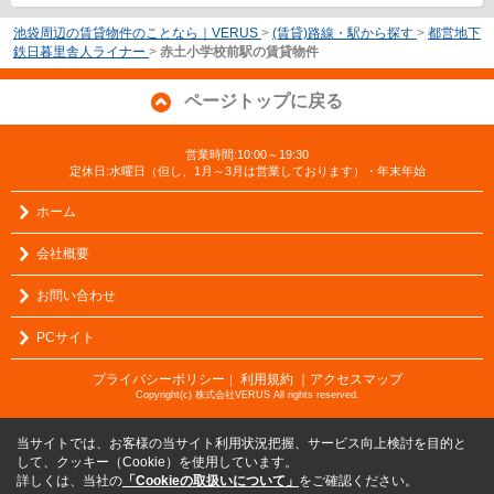
池袋周辺の賃貸物件のことなら｜VERUS
>
(賃貸)路線・駅から探す
>
都営地下
鉄日暮里舎人ライナー
>
赤土小学校前駅の賃貸物件
ページトップに戻る
営業時間:10:00～19:30
定休日:水曜日（但し、1月～3月は営業しております）・年末年始
ホーム
会社概要
お問い合わせ
PCサイト
プライバシーポリシー
利用規約
｜アクセスマップ
｜
Copyright(c) 株式会社VERUS All rights reserved.
当サイトでは、お客様の当サイト利用状況把握、サービス向上検討を目的と
して、クッキー（Cookie）を使用しています。
詳しくは、当社の
「Cookieの取扱いについて」
をご確認ください。