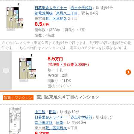
日暮里舎人ライナー
「
赤土小学校前
」駅 徒歩6分
都電荒川線
「
東尾久三丁目
」駅 徒歩6分
東京都
荒川区
東尾久
２丁目
8.5
万円
築年数：築33年 ｜募集中：
1室
階数：4階建
近くのグルメシティ東尾久店まで徒歩6分で行けます。利便性の高い徒歩6分の物
件です。こちらの物件はマンションです。電車でのアクセスを快適なものにす
る、2駅利用可能な物件です。私...
8.5
万
円
(管理費・共益費 5,000円)
敷：-｜礼：-
所在階：2階
間取り：1LDK
面積：37.83㎡
荒川区東尾久４丁目のマンション
賃貸｜マンション
山手線
「
田端
」駅 徒歩10分
日暮里舎人ライナー
「
赤土小学校前
」駅 徒歩5分
京浜東北線
「
田端
」駅 徒歩10分
東京都
荒川区
東尾久
４丁目
9.2
万円