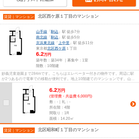
北区西ケ原１丁目のマンション
賃貸｜マンション
山手線
「
駒込
」駅 徒歩7分
南北線
「
駒込
」駅 徒歩5分
京浜東北線
「
上中里
」駅 徒歩11分
東京都
北区
西ケ原
１丁目
6.2
万円
築年数：築34年 ｜募集中：
1室
階数：10階建
妙義児童遊園まで284mです。こちらはエレベーター付きの物件です。周辺に駅
が2つあるので電車での移動が便利です。地上10階建てのマンションです。山手
線駒込近くで快適な住環境をお求...
6.2
万
円
(管理費・共益費 6,000円)
敷：-｜礼：-
所在階：4階
間取り：1R
面積：14.20㎡
北区昭和町１丁目のマンション
賃貸｜マンション