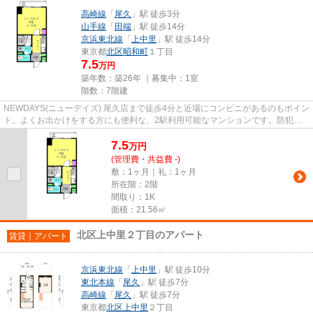
高崎線
「
尾久
」駅 徒歩3分
山手線
「
田端
」駅 徒歩14分
京浜東北線
「
上中里
」駅 徒歩14分
東京都
北区
昭和町
１丁目
7.5
万円
築年数：築26年 ｜募集中：
1室
階数：7階建
NEWDAYS(ニューデイズ) 尾久店まで徒歩4分と近場にコンビニがあるのもポイン
ト。よくお出かけをする方にも便利な、2駅利用可能なマンションです。防犯対
策もバッチリなマンションタイ...
7.5
万
円
(管理費・共益費 -)
敷：1ヶ月｜礼：1ヶ月
所在階：2階
間取り：1K
面積：21.56㎡
北区上中里２丁目のアパート
賃貸｜アパート
京浜東北線
「
上中里
」駅 徒歩10分
東北本線
「
尾久
」駅 徒歩7分
高崎線
「
尾久
」駅 徒歩7分
東京都
北区
上中里
２丁目