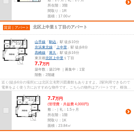
所在階：3階
間取り：1R
面積：17.00㎡
北区上中里１丁目のアパート
賃貸｜アパート
山手線
「
駒込
」駅 徒歩10分
京浜東北線
「
上中里
」駅 徒歩8分
高崎線
「
尾久
」駅 徒歩16分
東京都
北区
上中里
１丁目
7.7
万円
築年数：築23年 ｜募集中：
1室
階数：2階建
近く(徒歩6分の場所)には北区立滝野川図書館もありますよ。2駅利用できるので
電車をよく使う方におすすめな物件です。こちらの物件はアパートです。根強い
ニーズを誇る駅近の物件とな...
7.7
万
円
(管理費・共益費 4,000円)
敷：-｜礼：1.5ヶ月
所在階：1階
間取り：1K
面積：23.84㎡