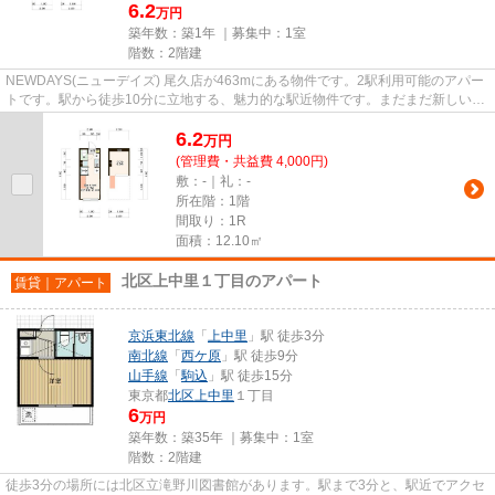
6.2
万円
築年数：築1年 ｜募集中：
1室
階数：2階建
NEWDAYS(ニューデイズ) 尾久店が463mにある物件です。2駅利用可能のアパー
トです。駅から徒歩10分に立地する、魅力的な駅近物件です。まだまだ新しい築
浅物件はこちらです。当社には北...
6.2
万
円
(管理費・共益費 4,000円)
敷：-｜礼：-
所在階：1階
間取り：1R
面積：12.10㎡
北区上中里１丁目のアパート
賃貸｜アパート
京浜東北線
「
上中里
」駅 徒歩3分
南北線
「
西ケ原
」駅 徒歩9分
山手線
「
駒込
」駅 徒歩15分
東京都
北区
上中里
１丁目
6
万円
築年数：築35年 ｜募集中：
1室
階数：2階建
徒歩3分の場所には北区立滝野川図書館があります。駅まで3分と、駅近でアクセ