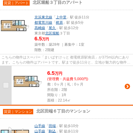
北区堀船３丁目のアパート
賃貸｜アパート
京浜東北線
「
上中里
」駅 徒歩11分
都電荒川線
「
梶原
」駅 徒歩5分
高崎線
「
尾久
」駅 徒歩12分
東京都
北区
堀船
３丁目
6.5
万円
築年数：築28年 ｜募集中：
1室
階数：2階建
こちらの物件はスーパー「まいばすけっと 都電梶原駅南店」が375m以内にあり
ます。こちらの物件はアパートです。駅まで徒歩11分と、立地が魅力的な物件で
す。最上階の物件です。今から...
6.5
万
円
(管理費・共益費 5,000円)
敷：0ヶ月｜礼：0ヶ月
所在階：2階
間取り：1R
面積：22.14㎡
北区田端６丁目のマンション
賃貸｜マンション
山手線
「
田端
」駅 徒歩10分
山手線
「
駒込
」駅 徒歩11分