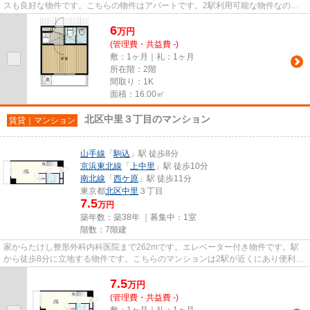
スも良好な物件です。こちらの物件はアパートです。2駅利用可能な物件なので
交通の利便性が良いのが魅力で...
6
万
円
(管理費・共益費 -)
敷：1ヶ月｜礼：1ヶ月
所在階：2階
間取り：1K
面積：16.00㎡
北区中里３丁目のマンション
賃貸｜マンション
山手線
「
駒込
」駅 徒歩8分
京浜東北線
「
上中里
」駅 徒歩10分
南北線
「
西ケ原
」駅 徒歩11分
東京都
北区
中里
３丁目
7.5
万円
築年数：築38年 ｜募集中：
1室
階数：7階建
家からたけし整形外科内科医院まで262mです。エレベーター付き物件です。駅
から徒歩8分に立地する物件です。こちらのマンションは2駅が近くにあり便利で
す。VERUSには、地域に詳しく経...
7.5
万
円
(管理費・共益費 -)
敷：1ヶ月｜礼：1ヶ月