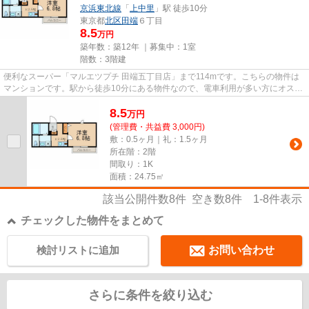
京浜東北線
「
上中里
」駅 徒歩10分
東京都
北区
田端
６丁目
8.5
万円
築年数：築12年 ｜募集中：
1室
階数：3階建
便利なスーパー「マルエツプチ 田端五丁目店」まで114mです。こちらの物件は
マンションです。駅から徒歩10分にある物件なので、電車利用が多い方にオスス
メです。2駅利用可能な物件で...
8.5
万
円
(管理費・共益費 3,000円)
敷：0.5ヶ月｜礼：1.5ヶ月
所在階：2階
間取り：1K
面積：24.75㎡
該当公開件数
8
件 空き数
8
件
1-8
件表示
チェックした物件をまとめて
検討リストに追加
お問い合わせ
さらに条件を絞り込む