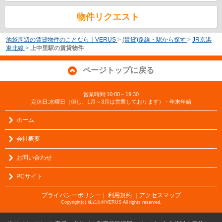
物件リクエスト
池袋周辺の賃貸物件のことなら｜VERUS
>
(賃貸)路線・駅から探す
>
JR京浜
東北線
>
上中里駅の賃貸物件
ページトップに戻る
営業時間:10:00～19:30
定休日:水曜日（但し、1月～3月は営業しております）・年末年始
ホーム
会社概要
お問い合わせ
PCサイト
プライバシーポリシー
利用規約
｜アクセスマップ
｜
Copyright(c) 株式会社VERUS All rights reserved.