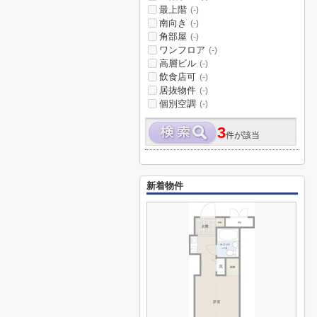
最上階
(-)
南向き
(-)
角部屋
(-)
ワンフロア
(-)
高層ビル
(-)
飲食店可
(-)
居抜物件
(-)
個別空調
(-)
3
件が該当
新着物件