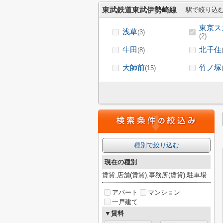
東武鉄道東武伊勢崎線
駅で絞り込
東京ス
浅草
(3)
(2)
牛田
北千住
(8)
大師前
竹ノ塚
(15)
種別で絞り込む
現在の種別
賃貸,店舗(賃貸),事務所(賃貸),駐車場
アパート
マンション
一戸建て
▼賃料