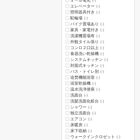
オール電化
(-)
エレベーター
(-)
照明器具付き
(-)
駐輪場
(-)
バイク置場あり
(-)
家具・家電付き
(-)
洗濯機置場有
(-)
外観タイル張り
(-)
コンロ２口以上
(-)
食器洗い乾燥機
(-)
システムキッチン
(-)
対面式キッチン
(-)
バス・トイレ別
(-)
追焚機能浴室
(-)
浴室乾燥機
(-)
温水洗浄便座
(-)
洗面台
(-)
洗髪洗面化粧台
(-)
シャワー
(-)
独立洗面台
(-)
エアコン
(-)
床暖房
(-)
床下収納
(-)
ウォークインクロゼット
(-)