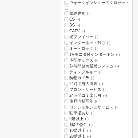
ウォークインシューズクロゼット
(-)
収納豊富
(-)
CS
(-)
BS
(-)
CATV
(-)
光ファイバー
(-)
インターネット対応
(-)
オートロック
(-)
TVモニタ付インターホン
(-)
宅配ボックス
(-)
24時間緊急通報システム
(-)
ディンプルキー
(-)
防犯カメラ
(-)
24時間有人管理
(-)
フロントサービス
(-)
24時間ゴミ出し可
(-)
住戸内覧可能
(-)
コンシェルジュサービス
(-)
駐車場あり
(-)
2階以上
(-)
1階の物件
(-)
10階以上
(-)
20階以上
(-)