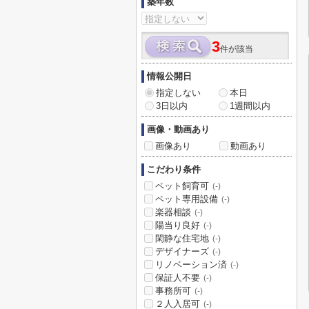
築年数
3
件が該当
情報公開日
指定しない
本日
3日以内
1週間以内
画像・動画あり
画像あり
動画あり
こだわり条件
ペット飼育可
(-)
ペット専用設備
(-)
楽器相談
(-)
陽当り良好
(-)
閑静な住宅地
(-)
デザイナーズ
(-)
リノベーション済
(-)
保証人不要
(-)
事務所可
(-)
２人入居可
(-)