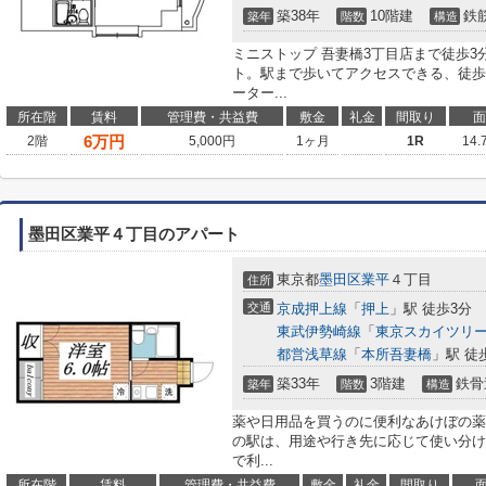
築38年
10階建
鉄
築年
階数
構造
ミニストップ 吾妻橋3丁目店まで徒歩
ト。駅まで歩いてアクセスできる、徒歩
ーター...
所在階
賃料
管理費・共益費
敷金
礼金
間取り
面
6
万円
2階
5,000円
1ヶ月
1R
14.
墨田区業平４丁目のアパート
東京都
墨田区
業平
４丁目
住所
交通
京成押上線
「
押上
」駅 徒歩3分
東武伊勢崎線
「
東京スカイツリ
都営浅草線
「
本所吾妻橋
」駅 徒
築33年
3階建
鉄骨
築年
階数
構造
薬や日用品を買うのに便利なあけぼの薬局
の駅は、用途や行き先に応じて使い分け
で利...
所在階
賃料
管理費・共益費
敷金
礼金
間取り