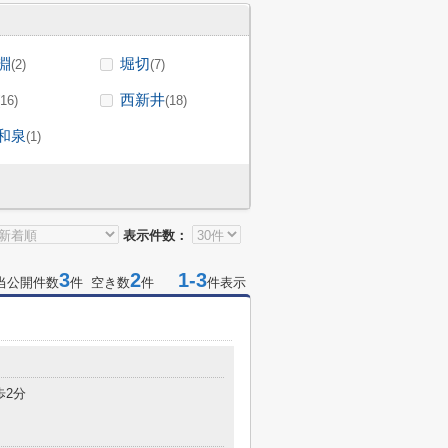
淵
堀切
(2)
(7)
西新井
(16)
(18)
和泉
(1)
表示件数：
3
2
1-3
当公開件数
件 空き数
件
件表示
歩2分