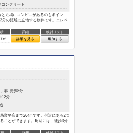
筋コンクリート
3分と近場にコンビニがあるのもポイン
2分の距離に立地する物件です。エレベ
積
詳細
検討リスト
73㎡
詳細を見る
追加する
ー
」駅 徒歩8分
歩12分
造
業平店まで264mです。付近にある2つ
ることができます。周辺には、徒歩3分
面積
詳細
検討リスト