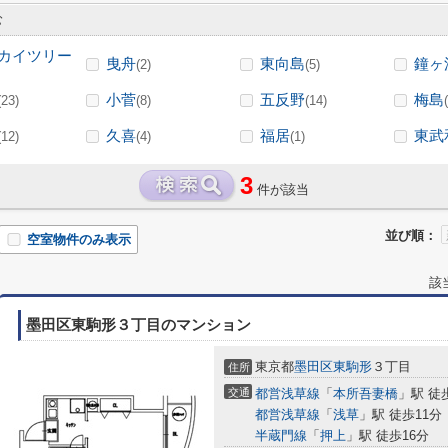
む
カイツリー
曳舟
東向島
鐘ヶ
(2)
(5)
小菅
五反野
梅島
(23)
(8)
(14)
久喜
福居
東武
(12)
(4)
(1)
3
件が該当
並び順：
空室物件のみ表示
該
墨田区東駒形３丁目のマンション
東京都
墨田区
東駒形
３丁目
住所
交通
都営浅草線
「
本所吾妻橋
」駅 徒
都営浅草線
「
浅草
」駅 徒歩11分
半蔵門線
「
押上
」駅 徒歩16分