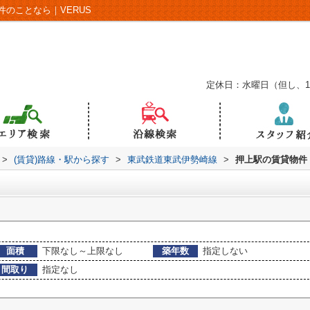
のことなら｜VERUS
定休日：水曜日（但し、
>
(賃貸)路線・駅から探す
>
東武鉄道東武伊勢崎線
>
押上駅の賃貸物件
面積
下限なし～上限なし
築年数
指定しない
間取り
指定なし