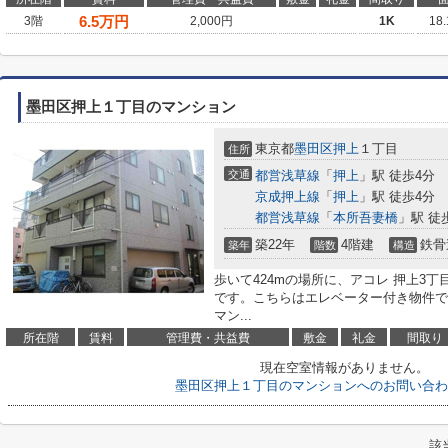
6.5
万円
3階
2,000円
1K
18
墨田区押上１丁目のマンション
東京都
墨田区
押上
１丁目
住所
交通
都営浅草線
「
押上
」駅 徒歩4分
京成押上線
「
押上
」駅 徒歩4分
都営浅草線
「
本所吾妻橋
」駅 徒
築22年
4階建
鉄骨
築年
階数
構造
歩いて424mの場所に、アコレ 押上3
です。こちらはエレベーター付き物件で
マン...
所在階
賃料
管理費・共益費
敷金
礼金
間取り
現在空室情報がありません。
墨田区押上１丁目のマンションへのお問い合わ
該