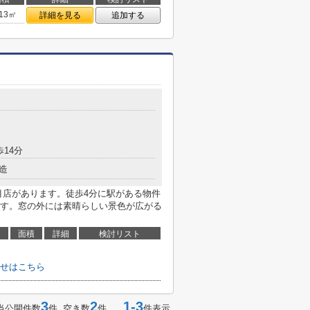
.13㎡
詳細を見る
追加する
歩14分
造
丁目店があります。徒歩4分に駅がある物件
す。窓の外には素晴らしい景色が広がる
面積
詳細
検討リスト
せはこちら
3
2
1-3
当公開件数
件 空き数
件
件表示