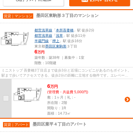
墨田区東駒形３丁目のマンション
賃貸｜マンション
都営浅草線
「
本所吾妻橋
」駅 徒歩2分
都営浅草線
「
浅草
」駅 徒歩11分
半蔵門線
「
押上
」駅 徒歩16分
東京都
墨田区
東駒形
３丁目
6
万円
築年数：築38年 ｜募集中：
1室
階数：10階建
ミニストップ 吾妻橋3丁目店まで徒歩3分と近場にコンビニがあるのもポイント。
駅まで歩いてアクセスできる、徒歩2分の距離に立地する物件です。エレベータ
ー付き物件です。様々な場所...
6
万
円
(管理費・共益費 5,000円)
敷：1ヶ月｜礼：-
所在階：2階
間取り：1R
面積：14.73㎡
墨田区業平４丁目のアパート
賃貸｜アパート