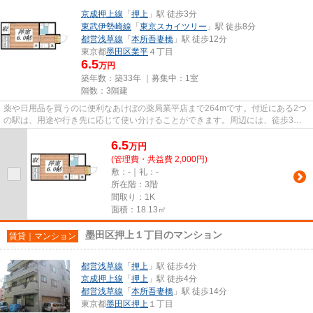
京成押上線
「
押上
」駅 徒歩3分
東武伊勢崎線
「
東京スカイツリー
」駅 徒歩8分
都営浅草線
「
本所吾妻橋
」駅 徒歩12分
東京都
墨田区
業平
４丁目
6.5
万円
築年数：築33年 ｜募集中：
1室
階数：3階建
薬や日用品を買うのに便利なあけぼの薬局業平店まで264mです。付近にある2つ
の駅は、用途や行き先に応じて使い分けることができます。周辺には、徒歩3分
で利用できる駅があります。外...
6.5
万
円
(管理費・共益費 2,000円)
敷：-｜礼：-
所在階：3階
間取り：1K
面積：18.13㎡
墨田区押上１丁目のマンション
賃貸｜マンション
都営浅草線
「
押上
」駅 徒歩4分
京成押上線
「
押上
」駅 徒歩4分
都営浅草線
「
本所吾妻橋
」駅 徒歩14分
東京都
墨田区
押上
１丁目