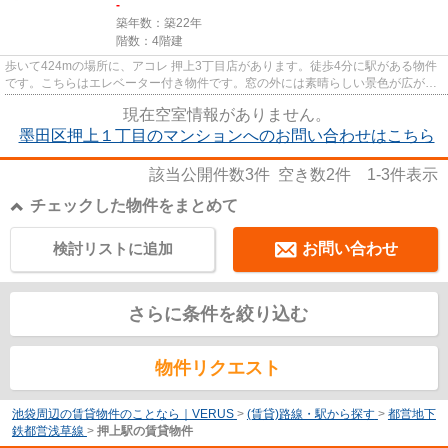
-
築年数：築22年
階数：4階建
歩いて424mの場所に、アコレ 押上3丁目店があります。徒歩4分に駅がある物件
です。こちらはエレベーター付き物件です。窓の外には素晴らしい景色が広がる
マンションです。丁寧かつ迅速...
現在空室情報がありません。
墨田区押上１丁目のマンションへのお問い合わせはこちら
該当公開件数
3
件 空き数
2
件
1-3
件表示
チェックした物件をまとめて
検討リストに追加
お問い合わせ
さらに条件を絞り込む
物件リクエスト
池袋周辺の賃貸物件のことなら｜VERUS
>
(賃貸)路線・駅から探す
>
都営地下
鉄都営浅草線
>
押上駅の賃貸物件