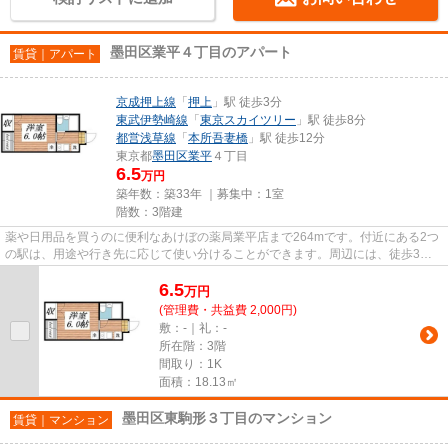
墨田区業平４丁目のアパート
賃貸｜アパート
京成押上線
「
押上
」駅 徒歩3分
東武伊勢崎線
「
東京スカイツリー
」駅 徒歩8分
都営浅草線
「
本所吾妻橋
」駅 徒歩12分
東京都
墨田区
業平
４丁目
6.5
万円
築年数：築33年 ｜募集中：
1室
階数：3階建
薬や日用品を買うのに便利なあけぼの薬局業平店まで264mです。付近にある2つ
の駅は、用途や行き先に応じて使い分けることができます。周辺には、徒歩3分
で利用できる駅があります。外...
6.5
万
円
(管理費・共益費 2,000円)
敷：-｜礼：-
所在階：3階
間取り：1K
面積：18.13㎡
墨田区東駒形３丁目のマンション
賃貸｜マンション