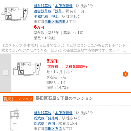
都営浅草線
「
本所吾妻橋
」駅 徒歩2分
都営浅草線
「
浅草
」駅 徒歩11分
半蔵門線
「
押上
」駅 徒歩16分
東京都
墨田区
東駒形
３丁目
6
万円
築年数：築38年 ｜募集中：
1室
階数：10階建
ミニストップ 吾妻橋3丁目店まで徒歩3分と近場にコンビニがあるのもポイント。
駅まで歩いてアクセスできる、徒歩2分の距離に立地する物件です。エレベータ
ー付き物件です。様々な場所...
6
万
円
(管理費・共益費 5,000円)
敷：1ヶ月｜礼：-
所在階：2階
間取り：1R
面積：14.73㎡
墨田区石原３丁目のマンション
賃貸｜マンション
都営浅草線
「
本所吾妻橋
」駅 徒歩8分
総武線
「
錦糸町
」駅 徒歩14分
総武線
「
両国
」駅 徒歩15分
東京都
墨田区
石原
３丁目