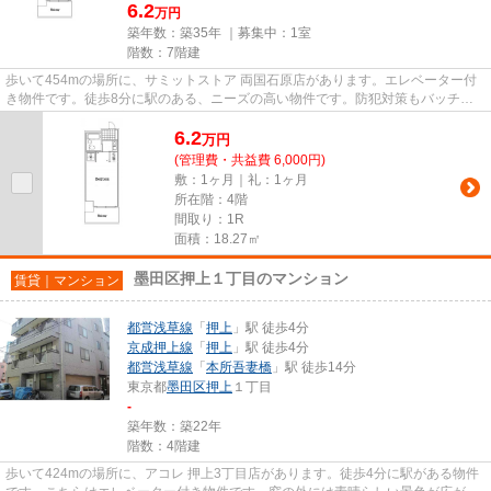
6.2
万円
築年数：築35年 ｜募集中：
1室
階数：7階建
歩いて454mの場所に、サミットストア 両国石原店があります。エレベーター付
き物件です。徒歩8分に駅のある、ニーズの高い物件です。防犯対策もバッチリ
なマンションタイプの物件です...
6.2
万
円
(管理費・共益費 6,000円)
敷：1ヶ月｜礼：1ヶ月
所在階：4階
間取り：1R
面積：18.27㎡
墨田区押上１丁目のマンション
賃貸｜マンション
都営浅草線
「
押上
」駅 徒歩4分
京成押上線
「
押上
」駅 徒歩4分
都営浅草線
「
本所吾妻橋
」駅 徒歩14分
東京都
墨田区
押上
１丁目
-
築年数：築22年
階数：4階建
歩いて424mの場所に、アコレ 押上3丁目店があります。徒歩4分に駅がある物件