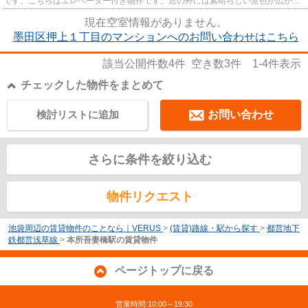
です。こちらはエレベーター付き物件です。窓の外には素晴らしい景色が広がる
マンションです。丁寧かつ迅速...
現在空室情報がありません。
墨田区押上１丁目のマンションへのお問い合わせはこちら
該当公開件数
4
件 空き数
3
件
1-4
件表示
チェックした物件をまとめて
検討リストに追加
お問い合わせ
さらに条件を絞り込む
物件リクエスト
池袋周辺の賃貸物件のことなら｜VERUS
>
(賃貸)路線・駅から探す
>
都営地下
鉄都営浅草線
>
本所吾妻橋駅の賃貸物件
ページトップに戻る
営業時間:10:00～19:30