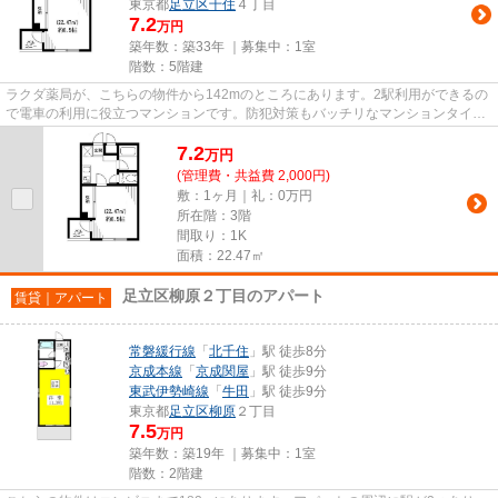
東京都
足立区
千住
４丁目
7.2
万円
築年数：築33年 ｜募集中：
1室
階数：5階建
ラクダ薬局が、こちらの物件から142mのところにあります。2駅利用ができるの
で電車の利用に役立つマンションです。防犯対策もバッチリなマンションタイプ
の物件です。駅から徒歩10分の...
7.2
万
円
(管理費・共益費 2,000円)
敷：1ヶ月｜礼：0万円
所在階：3階
間取り：1K
面積：22.47㎡
足立区柳原２丁目のアパート
賃貸｜アパート
常磐緩行線
「
北千住
」駅 徒歩8分
京成本線
「
京成関屋
」駅 徒歩9分
東武伊勢崎線
「
牛田
」駅 徒歩9分
東京都
足立区
柳原
２丁目
7.5
万円
築年数：築19年 ｜募集中：
1室
階数：2階建