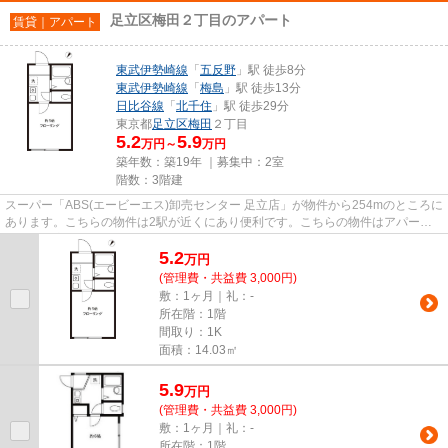
足立区梅田２丁目のアパート
賃貸｜アパート
東武伊勢崎線
「
五反野
」駅 徒歩8分
東武伊勢崎線
「
梅島
」駅 徒歩13分
日比谷線
「
北千住
」駅 徒歩29分
東京都
足立区
梅田
２丁目
5.2
5.9
万円～
万円
築年数：築19年 ｜募集中：
2室
階数：3階建
スーパー「ABS(エービーエス)卸売センター 足立店」が物件から254mのところに
あります。こちらの物件は2駅が近くにあり便利です。こちらの物件はアパート
です。幅広い層に好評な、駅か...
5.2
万
円
(管理費・共益費 3,000円)
敷：1ヶ月｜礼：-
所在階：1階
間取り：1K
面積：14.03㎡
5.9
万
円
(管理費・共益費 3,000円)
敷：1ヶ月｜礼：-
所在階：1階