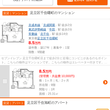
足立区千住曙町のマンション
賃貸｜マンション
京成本線
「
京成関屋
」駅 徒歩2分
東武伊勢崎線
「
牛田
」駅 徒歩2分
常磐線
「
北千住
」駅 徒歩14分
東京都
足立区
千住曙町
8.5
万円
築年数：築17年 ｜募集中：
1室
階数：9階建
セブンイレブン 足立千住曙町店まで徒歩2分と近場にコンビニがあるのもポイン
ト。こちらの物件はマンションです。こちらの物件はエレベーター付きです。自
宅から2駅利用できる、利便性...
8.5
万
円
(管理費・共益費 10,000円)
敷：1ヶ月｜礼：2ヶ月
所在階：9階
間取り：1R
面積：25.31㎡
足立区千住旭町のアパート
賃貸｜アパート