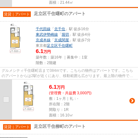
面積：21.44㎡
足立区千住曙町のアパート
賃貸｜アパート
千代田線
「
北千住
」駅 徒歩16分
東武伊勢崎線
「
堀切
」駅 徒歩4分
京成本線
「
京成関屋
」駅 徒歩7分
東京都
足立区
千住曙町
6.1
万円
築年数：築16年 ｜募集中：
1室
階数：2階建
グルメシティ千住曙町店まで384mです。こちらの物件はアパートです。こちら
のアパートからは2駅が近くにあり、移動範囲も広がります。最上階の物件で
す。ココ千代田線北千住近辺にて、...
6.1
万
円
(管理費・共益費 3,000円)
敷：1ヶ月｜礼：-
所在階：2階
間取り：1R
面積：16.10㎡
足立区千住柳町のアパート
賃貸｜アパート