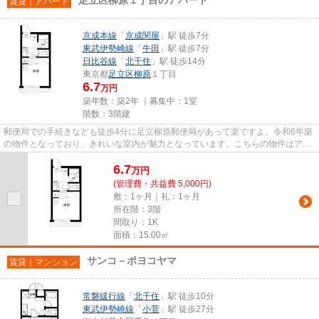
賃貸｜アパート
京成本線
「
京成関屋
」駅 徒歩7分
東武伊勢崎線
「
牛田
」駅 徒歩7分
日比谷線
「
北千住
」駅 徒歩14分
東京都
足立区
柳原
１丁目
6.7
万円
築年数：築2年 ｜募集中：
1室
階数：3階建
郵便局での手続きなども徒歩4分に足立柳原郵便局があって楽ですよ。令和6年築
の物件となっており、きれいな室内が魅力となっています。こちらの物件はアパ
ートです。様々な場所へのア...
6.7
万
円
(管理費・共益費 5,000円)
敷：1ヶ月｜礼：1ヶ月
所在階：3階
間取り：1K
面積：15.00㎡
サンコ－ポヨコヤマ
賃貸｜マンション
常磐緩行線
「
北千住
」駅 徒歩10分
東武伊勢崎線
「
小菅
」駅 徒歩27分