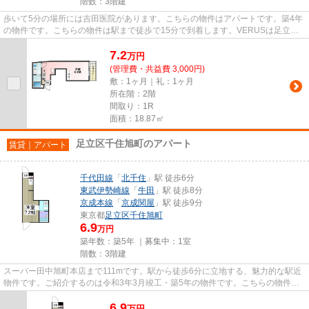
階数：3階建
歩いて5分の場所には吉田医院があります。こちらの物件はアパートです。築4年
の物件です。こちらの物件は駅まで徒歩で15分で到着します。VERUSは足立区
にある賃貸物件を豊富に取り扱っ...
7.2
万
円
(管理費・共益費 3,000円)
敷：1ヶ月｜礼：1ヶ月
所在階：2階
間取り：1R
面積：18.87㎡
足立区千住旭町のアパート
賃貸｜アパート
千代田線
「
北千住
」駅 徒歩6分
東武伊勢崎線
「
牛田
」駅 徒歩8分
京成本線
「
京成関屋
」駅 徒歩9分
東京都
足立区
千住旭町
6.9
万円
築年数：築5年 ｜募集中：
1室
階数：3階建
スーパー田中旭町本店まで111mです。駅から徒歩6分に立地する、魅力的な駅近
物件です。ご紹介するのは令和3年3月竣工・築5年の物件です。こちらの物件は
アパートです。明るいスタッフ...
6.9
万
円