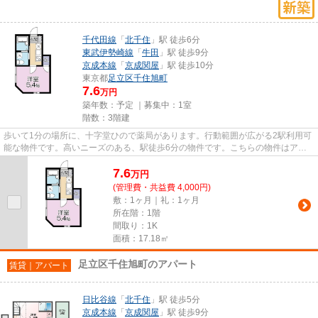
千代田線
「
北千住
」駅 徒歩6分
東武伊勢崎線
「
牛田
」駅 徒歩9分
京成本線
「
京成関屋
」駅 徒歩10分
東京都
足立区
千住旭町
7.6
万円
築年数：予定 ｜募集中：
1室
階数：3階建
歩いて1分の場所に、十字堂ひので薬局があります。行動範囲が広がる2駅利用可
能な物件です。高いニーズのある、駅徒歩6分の物件です。こちらの物件はアパ
ートです。丁寧かつ迅速に対応...
7.6
万
円
(管理費・共益費 4,000円)
敷：1ヶ月｜礼：1ヶ月
所在階：1階
間取り：1K
面積：17.18㎡
足立区千住旭町のアパート
賃貸｜アパート
日比谷線
「
北千住
」駅 徒歩5分
京成本線
「
京成関屋
」駅 徒歩9分