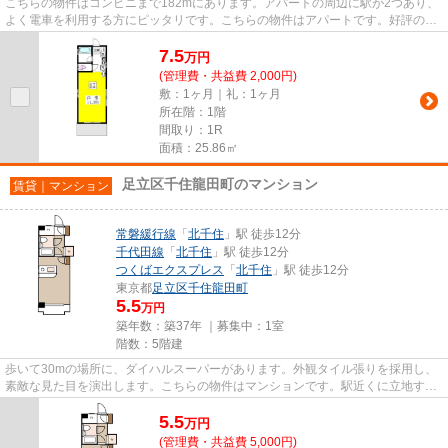
こちらの物件はコンビニまで182mにあります。アパートの周辺に駅が2つあり、
よく電車を利用する方にピッタリです。こちらの物件はアパートです。好評の駅
近物件となっており、駅より徒...
7.5
万
円
(管理費・共益費 2,000円)
敷：1ヶ月｜礼：1ヶ月
所在階：1階
間取り：1R
面積：25.86㎡
足立区千住龍田町のマンション
賃貸｜マンション
常磐緩行線
「
北千住
」駅 徒歩12分
千代田線
「
北千住
」駅 徒歩12分
つくばエクスプレス
「
北千住
」駅 徒歩12分
東京都
足立区
千住龍田町
5.5
万円
築年数：築37年 ｜募集中：
1室
階数：5階建
歩いて30mの場所に、ダイハルスーパーがあります。外観タイル張りを採用し、
素敵な見た目を演出します。こちらの物件はマンションです。駅近くに立地する
物件で、徒歩12分程でアクセス...
5.5
万
円
(管理費・共益費 5,000円)