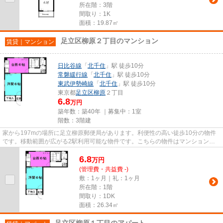
所在階：3階
間取り：1K
面積：19.87㎡
足立区柳原２丁目のマンション
賃貸｜マンション
日比谷線
「
北千住
」駅 徒歩10分
常磐緩行線
「
北千住
」駅 徒歩10分
東武伊勢崎線
「
北千住
」駅 徒歩10分
東京都
足立区
柳原
２丁目
6.8
万円
築年数：築40年 ｜募集中：
1室
階数：3階建
家から197mの場所に足立柳原郵便局があります。利便性の高い徒歩10分の物件
です。移動範囲が広がる2駅利用可能な物件です。こちらの物件はマンションで
す。私達VERUSには、経験と知識...
6.8
万
円
(管理費・共益費 -)
敷：1ヶ月｜礼：1ヶ月
所在階：1階
間取り：1DK
面積：26.34㎡
足立区柳原１丁目のアパート