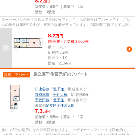
8.2
万円
築年数：築8年 ｜募集中：
1室
階数：3階建
スーパーたなか三丁目店まで徒歩7分です。こちらの物件はアパートです。こち
らの物件は築8年ですが、充実の設備が整っています。2駅利用可能でとても利便
性の高いアパートです。千代田...
8.2
万
円
(管理費・共益費 3,000円)
敷：-｜礼：-
所在階：2階
間取り：1K
面積：21.66㎡
足立区千住宮元町のアパート
賃貸｜アパート
日比谷線
「
北千住
」駅 徒歩10分
京成本線
「
千住大橋
」駅 徒歩8分
千代田線
「
北千住
」駅 徒歩10分
東京都
足立区
千住宮元町
7.3
万円
築年数：築5年 ｜募集中：
1室
階数：3階建
歩いて5分の場所には布川医院があります。デザイナーズアパートは独創的で、
ご好評いただいています。2021年築の物件となっており、きれいな室内が魅力と