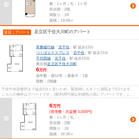
敷：1ヶ月｜礼：1ヶ月
所在階：2階
間取り：1R
面積：19.08㎡
足立区千住大川町のアパート
賃貸｜アパート
常磐緩行線
「
北千住
」駅 徒歩15分
つくばエクスプレス
「
北千住
」駅 徒歩15分
千代田線
「
北千住
」駅 徒歩15分
東京都
足立区
千住大川町
6
万円
築年数：築52年 ｜募集中：
1室
階数：2階建
千住中央診療所まで徒歩5分と近いため、緊急時にもすぐに病院まで行けます。
こちらの物件はアパートです。2駅利用可能な利便性の高いアパートです。こち
らの物件は、駅へも徒歩15分と...
6
万
円
(管理費・共益費 3,000円)
敷：1ヶ月｜礼：-
所在階：2階
間取り：1K
面積：18.36㎡