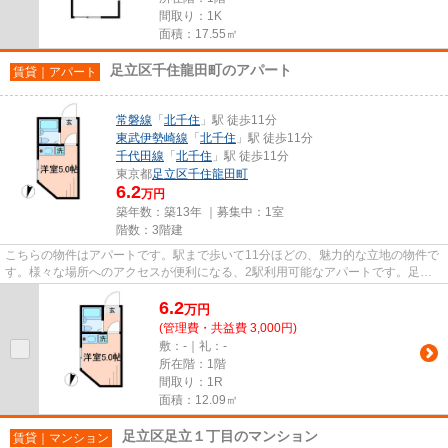
間取り：1K
面積：17.55㎡
足立区千住龍田町のアパート
賃貸｜アパート
常磐線
「
北千住
」駅 徒歩11分
東武伊勢崎線
「
北千住
」駅 徒歩11分
千代田線
「
北千住
」駅 徒歩11分
東京都
足立区
千住龍田町
6.2
万円
築年数：築13年 ｜募集中：
1室
階数：3階建
こちらの物件はアパートです。駅まで歩いて11分ほどの、魅力的な立地の物件で
す。様々な場所へのアクセスが便利になる、2駅利用可能なアパートです。足立
区エリアの賃貸物件探しは、地...
6.2
万
円
(管理費・共益費 3,000円)
敷：-｜礼：-
所在階：1階
間取り：1R
面積：12.09㎡
足立区足立１丁目のマンション
賃貸｜マンション