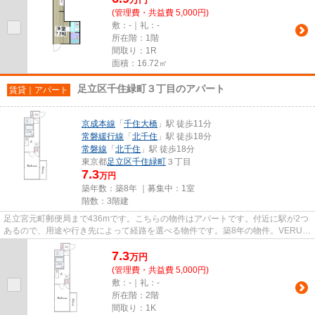
(管理費・共益費 5,000円)
敷：-｜礼：-
所在階：1階
間取り：1R
面積：16.72㎡
足立区千住緑町３丁目のアパート
賃貸｜アパート
京成本線
「
千住大橋
」駅 徒歩11分
常磐緩行線
「
北千住
」駅 徒歩18分
常磐線
「
北千住
」駅 徒歩18分
東京都
足立区
千住緑町
３丁目
7.3
万円
築年数：築8年 ｜募集中：
1室
階数：3階建
足立宮元町郵便局まで436mです。こちらの物件はアパートです。付近に駅が2つ
あるので、用途や行き先によって経路を選べる物件です。築8年の物件。VERUS
には、足立区エリアの賃貸情報が...
7.3
万
円
(管理費・共益費 5,000円)
敷：-｜礼：-
所在階：2階
間取り：1K