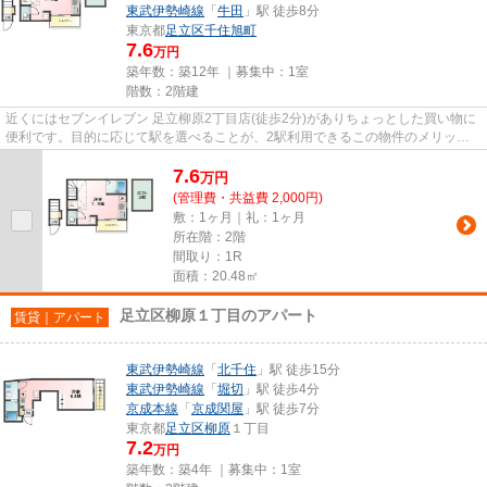
東武伊勢崎線
「
牛田
」駅 徒歩8分
東京都
足立区
千住旭町
7.6
万円
築年数：築12年 ｜募集中：
1室
階数：2階建
近くにはセブンイレブン 足立柳原2丁目店(徒歩2分)がありちょっとした買い物に
便利です。目的に応じて駅を選べることが、2駅利用できるこの物件のメリット
です。こちらの物件はアパー...
7.6
万
円
(管理費・共益費 2,000円)
敷：1ヶ月｜礼：1ヶ月
所在階：2階
間取り：1R
面積：20.48㎡
足立区柳原１丁目のアパート
賃貸｜アパート
東武伊勢崎線
「
北千住
」駅 徒歩15分
東武伊勢崎線
「
堀切
」駅 徒歩4分
京成本線
「
京成関屋
」駅 徒歩7分
東京都
足立区
柳原
１丁目
7.2
万円
築年数：築4年 ｜募集中：
1室