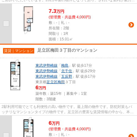
なっています。根強いニーズを...
7.3
万
円
(管理費・共益費 4,000円)
敷：-｜礼：-
所在階：2階
間取り：1R
面積：15.01㎡
足立区梅田３丁目のマンション
賃貸｜マンション
東武伊勢崎線
「
梅島
」駅 徒歩17分
東武伊勢崎線
「
北千住
」駅 徒歩29分
東武伊勢崎線
「
五反野
」駅 徒歩17分
東京都
足立区
梅田
３丁目
6
万円
築年数：築15年 ｜募集中：
1室
階数：3階建
2駅利用可能でとても利便性の高い物件です。最上階の物件です。防犯対策もバ
ッチリなマンションタイプの物件です。足立区の豊富な賃貸情報の中から、本当
に必要な情報を絞ってお届けし...
6
万
円
(管理費・共益費 4,000円)
敷：-｜礼：-