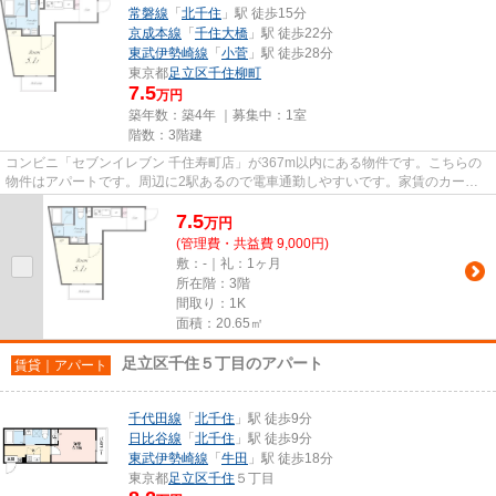
常磐線
「
北千住
」駅 徒歩15分
京成本線
「
千住大橋
」駅 徒歩22分
東武伊勢崎線
「
小菅
」駅 徒歩28分
東京都
足立区
千住柳町
7.5
万円
築年数：築4年 ｜募集中：
1室
階数：3階建
コンビニ「セブンイレブン 千住寿町店」が367m以内にある物件です。こちらの
物件はアパートです。周辺に2駅あるので電車通勤しやすいです。家賃のカード
払いで、振り込みの手間が省け...
7.5
万
円
(管理費・共益費 9,000円)
敷：-｜礼：1ヶ月
所在階：3階
間取り：1K
面積：20.65㎡
足立区千住５丁目のアパート
賃貸｜アパート
千代田線
「
北千住
」駅 徒歩9分
日比谷線
「
北千住
」駅 徒歩9分
東武伊勢崎線
「
牛田
」駅 徒歩18分
東京都
足立区
千住
５丁目