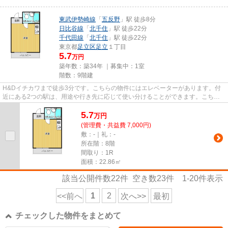
東武伊勢崎線
「
五反野
」駅 徒歩8分
日比谷線
「
北千住
」駅 徒歩22分
千代田線
「
北千住
」駅 徒歩22分
東京都
足立区
足立
１丁目
5.7
万円
築年数：築34年 ｜募集中：
1室
階数：9階建
H&Dイチカワまで徒歩3分です。こちらの物件にはエレベーターがあります。付
近にある2つの駅は、用途や行き先に応じて使い分けることができます。こちら
の物件はマンションです。東...
5.7
万
円
(管理費・共益費 7,000円)
敷：-｜礼：-
所在階：8階
間取り：1R
面積：22.86㎡
該当公開件数
22
件 空き数
23
件
1-20
件表示
1
2
<<前へ
次へ>>
最初
チェックした物件をまとめて