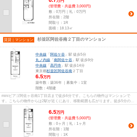
万
円
(管理費・共益費 3,000円)
敷：0万円｜礼：0万円
所在階：2階
間取り：1R
面積：18.13㎡
杉並区阿佐谷南２丁目のマンション
賃貸｜マンション
中央線
「
阿佐ケ谷
」駅 徒歩5分
丸ノ内線
「
南阿佐ケ谷
」駅 徒歩9分
中央線
「
高円寺
」駅 徒歩14分
東京都
杉並区
阿佐谷南
２丁目
6.5
万円
築年数：築36年 ｜募集中：
1室
階数：4階建
miniピアゴ阿佐ヶ谷南1丁目店まで徒歩6分です。こちらの物件はマンションで
す。こちらの物件からは2駅が近くにあり、移動範囲も広がります。徒歩5分の位
置に駅がある物件です。物件に...
6.5
万
円
(管理費・共益費 5,000円)
敷：0ヶ月｜礼：1ヶ月
所在階：1階
間取り：1K