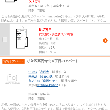
5.7
万円
築年数：築12年 ｜募集中：
1室
階数：2階建
こちらの物件は最寄りのスーパー「maruetsu(マルエツ) プチ 大和町店」が241m
以内にあります。自宅から2駅利用できる、利便性の高いアパートです。アクセ
スの良い徒歩6分の物件です。...
5.7
万
円
(管理費・共益費 3,000円)
敷：1ヶ月｜礼：-
所在階：1階
間取り：1R
面積：9.91㎡
杉並区高円寺北４丁目のアパート
賃貸｜アパート
中央線
「
高円寺
」駅 徒歩8分
中央線
「
阿佐ケ谷
」駅 徒歩8分
丸ノ内線
「
南阿佐ケ谷
」駅 徒歩15分
東京都
杉並区
高円寺北
４丁目
-
築年数：築67年
階数：2階建
馬橋北公園がこちらの物件から463mのところにあります。よくお出かけをする
方にも便利な、2駅利用可能な物件です。駅まで徒歩8分なので、アクセスの良い