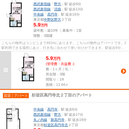
西武新宿線
「
野方
」駅 徒歩9分
西武新宿線
「
沼袋
」駅 徒歩13分
中央線
「
高円寺
」駅 徒歩16分
東京都
中野区
野方
２丁目
5.9
万円
築年数：築10年 ｜募集中：
1室
階数：3階建
こちらの物件はコンビニまで482mにあります。こちらの物件はアパートです。2
駅利用できる場所にあり、行き先に合わせて使い分けができます。駅徒歩9分に
駅が立地する物件なので、電車...
5.9
万
円
(管理費・共益費 -)
敷：1ヶ月｜礼：-
所在階：3階
間取り：1R
面積：11.44㎡
杉並区高円寺北２丁目のアパート
賃貸｜アパート
中央線
「
高円寺
」駅 徒歩6分
西武新宿線
「
野方
」駅 徒歩17分
丸ノ内線
「
新高円寺
」駅 徒歩19分
東京都
杉並区
高円寺北
２丁目