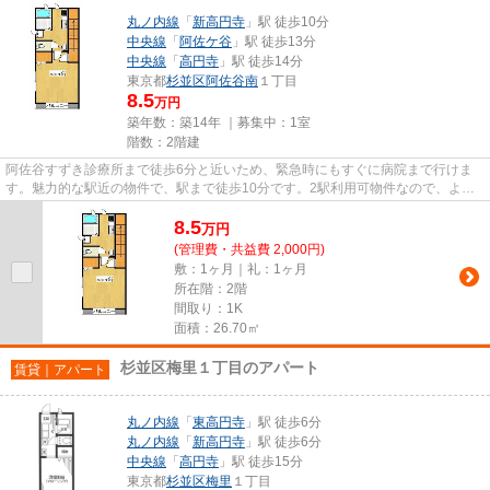
丸ノ内線
「
新高円寺
」駅 徒歩10分
中央線
「
阿佐ケ谷
」駅 徒歩13分
中央線
「
高円寺
」駅 徒歩14分
東京都
杉並区
阿佐谷南
１丁目
8.5
万円
築年数：築14年 ｜募集中：
1室
階数：2階建
阿佐谷すずき診療所まで徒歩6分と近いため、緊急時にもすぐに病院まで行けま
す。魅力的な駅近の物件で、駅まで徒歩10分です。2駅利用可物件なので、よく
電車を利用する方にピッタリで...
8.5
万
円
(管理費・共益費 2,000円)
敷：1ヶ月｜礼：1ヶ月
所在階：2階
間取り：1K
面積：26.70㎡
杉並区梅里１丁目のアパート
賃貸｜アパート
丸ノ内線
「
東高円寺
」駅 徒歩6分
丸ノ内線
「
新高円寺
」駅 徒歩6分
中央線
「
高円寺
」駅 徒歩15分
東京都
杉並区
梅里
１丁目