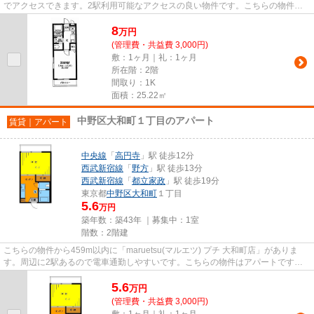
でアクセスできます。2駅利用可能なアクセスの良い物件です。こちらの物件は
アパートです。地域の物件情報...
8
万
円
(管理費・共益費 3,000円)
敷：1ヶ月｜礼：1ヶ月
所在階：2階
間取り：1K
面積：25.22㎡
中野区大和町１丁目のアパート
賃貸｜アパート
中央線
「
高円寺
」駅 徒歩12分
西武新宿線
「
野方
」駅 徒歩13分
西武新宿線
「
都立家政
」駅 徒歩19分
東京都
中野区
大和町
１丁目
5.6
万円
築年数：築43年 ｜募集中：
1室
階数：2階建
こちらの物件から459m以内に「maruetsu(マルエツ) プチ 大和町店」がありま
す。周辺に2駅あるので電車通勤しやすいです。こちらの物件はアパートです。
この物件は、駅まで徒歩12分に立...
5.6
万
円
(管理費・共益費 3,000円)
敷：1ヶ月｜礼：1ヶ月