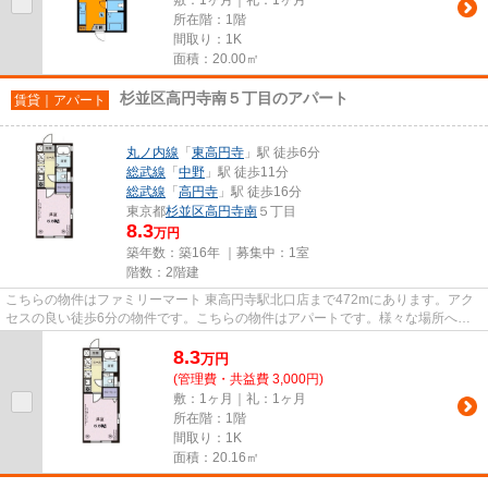
所在階：1階
間取り：1K
面積：20.00㎡
杉並区高円寺南５丁目のアパート
賃貸｜アパート
丸ノ内線
「
東高円寺
」駅 徒歩6分
総武線
「
中野
」駅 徒歩11分
総武線
「
高円寺
」駅 徒歩16分
東京都
杉並区
高円寺南
５丁目
8.3
万円
築年数：築16年 ｜募集中：
1室
階数：2階建
こちらの物件はファミリーマート 東高円寺駅北口店まで472mにあります。アク
セスの良い徒歩6分の物件です。こちらの物件はアパートです。様々な場所への
アクセスが便利になる、2駅利用...
8.3
万
円
(管理費・共益費 3,000円)
敷：1ヶ月｜礼：1ヶ月
所在階：1階
間取り：1K
面積：20.16㎡