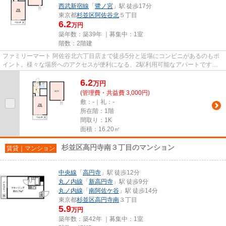
西武新宿線
「
鷺ノ宮
」駅 徒歩17分
東京都
杉並区
阿佐谷北
５丁目
6.2
万円
築年数：築39年 ｜募集中：
1室
階数：2階建
ファミリーマート 阿佐谷北六丁目店まで徒歩5分と近場にコンビニがあるのもポ
イント。様々な場所へのアクセスが便利になる、2駅利用可能なアパートです。
駅まで歩いて12分ほどの、魅力...
6.2
万
円
(管理費・共益費 3,000円)
敷：-｜礼：-
所在階：1階
間取り：1K
面積：16.20㎡
杉並区高円寺南３丁目のマンション
賃貸｜マンション
中央線
「
高円寺
」駅 徒歩12分
丸ノ内線
「
新高円寺
」駅 徒歩9分
丸ノ内線
「
南阿佐ケ谷
」駅 徒歩14分
東京都
杉並区
高円寺南
３丁目
5.9
万円
築年数：築42年 ｜募集中：
1室