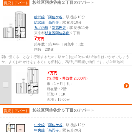
杉並区阿佐谷南２丁目のアパート
賃貸｜アパート
総武線
「
阿佐ケ谷
」駅 徒歩10分
総武線
「
高円寺
」駅 徒歩10分
丸ノ内線
「
新高円寺
」駅 徒歩11分
東京都
杉並区
阿佐谷南
２丁目
7
万円
築年数：築34年 ｜募集中：
1室
階数：2階建
朝に慌てることなく行動するために駅から徒歩10分の駅近物件はいかがでしょう
か。よくお出かけをする方にも便利な、2駅利用可能な物件です。杉並区地域で
の不動産のことなら、当社へお...
7
万
円
(管理費・共益費 2,000円)
敷：1ヶ月｜礼：-
所在階：2階
間取り：1K
面積：19.00㎡
杉並区阿佐谷北５丁目のアパート
賃貸｜アパート
中央線
「
阿佐ケ谷
」駅 徒歩12分
中央線
「
高円寺
」駅 徒歩20分