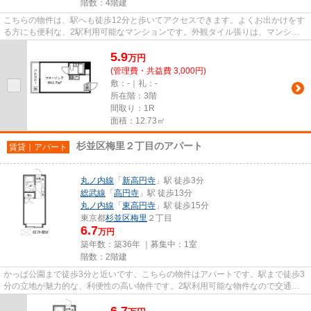
階数：4階建
こちらの物件は、駅へも徒歩12分と歩いてアクセスできます。よくお出かけをす
る方にも便利な、2駅利用可能なマンションです。外観タイル張りは、マンショ
ン全体に豊かな表情を与えるこ...
5.9
万
円
(管理費・共益費 3,000円)
敷：-｜礼：-
所在階：3階
間取り：1R
面積：12.73㎡
杉並区梅里２丁目のアパート
賃貸｜アパート
丸ノ内線
「
新高円寺
」駅 徒歩3分
総武線
「
高円寺
」駅 徒歩13分
丸ノ内線
「
東高円寺
」駅 徒歩15分
東京都
杉並区
梅里
２丁目
6.7
万円
築年数：築36年 ｜募集中：
1室
階数：2階建
かっぱ公園まで徒歩3分と近いです。こちらの物件はアパートです。駅まで徒歩3
分の立地が魅力的な、利便性の高い物件です。2駅利用可能な物件なので交通の
利便性が良いのが魅力です。丁...
6.7