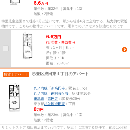
6.6
万円
築年数：築32年 ｜募集中：
1室
階数：2階建
梅里児童遊園まで徒歩2分と近いです。駅から徒歩6分に立地する、魅力的な駅近
物件です。こちらの物件はアパートです。電車でのアクセスを快適なものにす
る、2駅利用可能な物件です。VE...
6.6
万
円
(管理費・共益費 -)
敷：1ヶ月｜礼：-
所在階：1階
間取り：1K
面積：20.40㎡
杉並区成田東１丁目のアパート
賃貸｜アパート
丸ノ内線
「
新高円寺
」駅 徒歩15分
丸ノ内線
「
南阿佐ケ谷
」駅 徒歩16分
総武線
「
高円寺
」駅 徒歩26分
東京都
杉並区
成田東
１丁目
8
万円
築年数：築23年 ｜募集中：
1室
階数：2階建
サミットストア 成田東店まで373mです。駅近くに立地する物件で、徒歩15分程