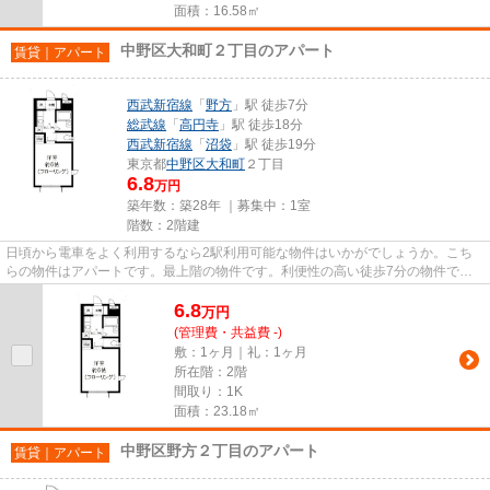
面積：16.58㎡
中野区大和町２丁目のアパート
賃貸｜アパート
西武新宿線
「
野方
」駅 徒歩7分
総武線
「
高円寺
」駅 徒歩18分
西武新宿線
「
沼袋
」駅 徒歩19分
東京都
中野区
大和町
２丁目
6.8
万円
築年数：築28年 ｜募集中：
1室
階数：2階建
日頃から電車をよく利用するなら2駅利用可能な物件はいかがでしょうか。こち
らの物件はアパートです。最上階の物件です。利便性の高い徒歩7分の物件で
す。VERUSには、地域に詳しく経験...
6.8
万
円
(管理費・共益費 -)
敷：1ヶ月｜礼：1ヶ月
所在階：2階
間取り：1K
面積：23.18㎡
中野区野方２丁目のアパート
賃貸｜アパート