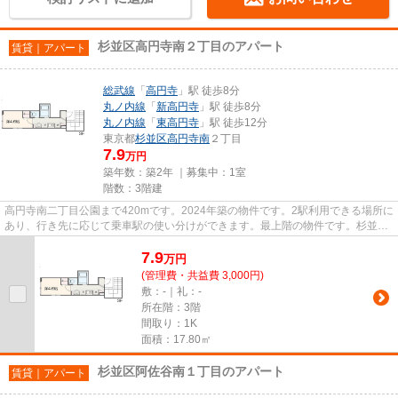
杉並区高円寺南２丁目のアパート
賃貸｜アパート
総武線
「
高円寺
」駅 徒歩8分
丸ノ内線
「
新高円寺
」駅 徒歩8分
丸ノ内線
「
東高円寺
」駅 徒歩12分
東京都
杉並区
高円寺南
２丁目
7.9
万円
築年数：築2年 ｜募集中：
1室
階数：3階建
高円寺南二丁目公園まで420mです。2024年築の物件です。2駅利用できる場所に
あり、行き先に応じて乗車駅の使い分けができます。最上階の物件です。杉並区
エリアにある賃貸情報のことな...
7.9
万
円
(管理費・共益費 3,000円)
敷：-｜礼：-
所在階：3階
間取り：1K
面積：17.80㎡
杉並区阿佐谷南１丁目のアパート
賃貸｜アパート