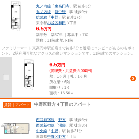
丸ノ内線
「
東高円寺
」駅 徒歩3分
丸ノ内線
「
新中野
」駅 徒歩9分
総武線
「
中野
」駅 徒歩17分
東京都
杉並区
和田
３丁目
6.5
万円
築年数：築37年 ｜募集中：
1室
階数：11階建 地下1階
ファミリーマート 東高円寺駅前店まで徒歩3分と近場にコンビニがあるのもポイ
ント。2駅利用可能なアクセスの良いマンションです。11階建てのマンションを
是非ご覧ください。こちらはエ...
6.5
万
円
(管理費・共益費 5,000円)
敷：1ヶ月｜礼：1ヶ月
所在階：6階
間取り：1R
面積：16.56㎡
中野区野方４丁目のアパート
賃貸｜アパート
西武新宿線
「
野方
」駅 徒歩5分
西武新宿線
「
沼袋
」駅 徒歩8分
中央線
「
中野
」駅 徒歩21分
東京都
中野区
野方
４丁目