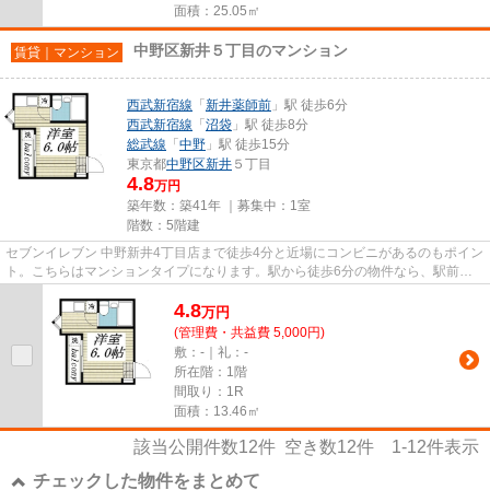
面積：25.05㎡
中野区新井５丁目のマンション
賃貸｜マンション
西武新宿線
「
新井薬師前
」駅 徒歩6分
西武新宿線
「
沼袋
」駅 徒歩8分
総武線
「
中野
」駅 徒歩15分
東京都
中野区
新井
５丁目
4.8
万円
築年数：築41年 ｜募集中：
1室
階数：5階建
セブンイレブン 中野新井4丁目店まで徒歩4分と近場にコンビニがあるのもポイン
ト。こちらはマンションタイプになります。駅から徒歩6分の物件なら、駅前の
お買い物も便利です。外壁に...
4.8
万
円
(管理費・共益費 5,000円)
敷：-｜礼：-
所在階：1階
間取り：1R
面積：13.46㎡
該当公開件数
12
件 空き数
12
件
1-12
件表示
チェックした物件をまとめて