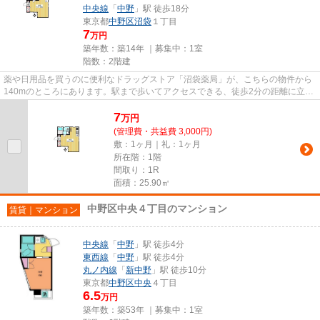
中央線
「
中野
」駅 徒歩18分
東京都
中野区
沼袋
１丁目
7
万円
築年数：築14年 ｜募集中：
1室
階数：2階建
薬や日用品を買うのに便利なドラッグストア「沼袋薬局」が、こちらの物件から
140mのところにあります。駅まで歩いてアクセスできる、徒歩2分の距離に立地
する物件です。付近にある2つ...
7
万
円
(管理費・共益費 3,000円)
敷：1ヶ月｜礼：1ヶ月
所在階：1階
間取り：1R
面積：25.90㎡
中野区中央４丁目のマンション
賃貸｜マンション
中央線
「
中野
」駅 徒歩4分
東西線
「
中野
」駅 徒歩4分
丸ノ内線
「
新中野
」駅 徒歩10分
東京都
中野区
中央
４丁目
6.5
万円
築年数：築53年 ｜募集中：
1室