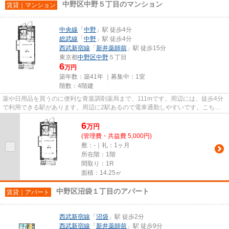
中野区中野５丁目のマンション
賃貸｜マンション
中央線
「
中野
」駅 徒歩4分
総武線
「
中野
」駅 徒歩4分
西武新宿線
「
新井薬師前
」駅 徒歩15分
東京都
中野区
中野
５丁目
6
万円
築年数：築41年 ｜募集中：
1室
階数：4階建
薬や日用品を買うのに便利な青葉調剤薬局まで、111mです。周辺には、徒歩4分
で利用できる駅があります。周辺に2駅あるので電車通勤しやすいです。こちら
はマンションタイプになります...
6
万
円
(管理費・共益費 5,000円)
敷：-｜礼：1ヶ月
所在階：1階
間取り：1R
面積：14.25㎡
中野区沼袋１丁目のアパート
賃貸｜アパート
西武新宿線
「
沼袋
」駅 徒歩2分
西武新宿線
「
新井薬師前
」駅 徒歩9分