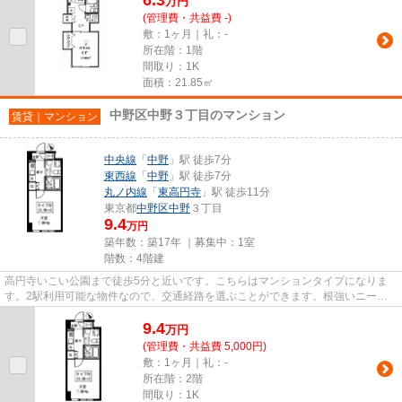
万
円
(管理費・共益費 -)
敷：1ヶ月｜礼：-
所在階：1階
間取り：1K
面積：21.85㎡
中野区中野３丁目のマンション
賃貸｜マンション
中央線
「
中野
」駅 徒歩7分
東西線
「
中野
」駅 徒歩7分
丸ノ内線
「
東高円寺
」駅 徒歩11分
東京都
中野区
中野
３丁目
9.4
万円
築年数：築17年 ｜募集中：
1室
階数：4階建
高円寺いこい公園まで徒歩5分と近いです。こちらはマンションタイプになりま
す。2駅利用可能な物件なので、交通経路を選ぶことができます。根強いニーズ
を誇る駅近の物件となり、徒歩7...
9.4
万
円
(管理費・共益費 5,000円)
敷：1ヶ月｜礼：-
所在階：2階
間取り：1K