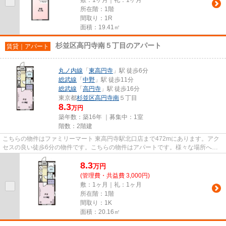
所在階：1階
間取り：1R
面積：19.41㎡
杉並区高円寺南５丁目のアパート
賃貸｜アパート
丸ノ内線
「
東高円寺
」駅 徒歩6分
総武線
「
中野
」駅 徒歩11分
総武線
「
高円寺
」駅 徒歩16分
東京都
杉並区
高円寺南
５丁目
8.3
万円
築年数：築16年 ｜募集中：
1室
階数：2階建
こちらの物件はファミリーマート 東高円寺駅北口店まで472mにあります。アク
セスの良い徒歩6分の物件です。こちらの物件はアパートです。様々な場所への
アクセスが便利になる、2駅利用...
8.3
万
円
(管理費・共益費 3,000円)
敷：1ヶ月｜礼：1ヶ月
所在階：1階
間取り：1K
面積：20.16㎡