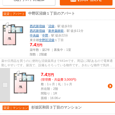
中野区沼袋１丁目のアパート
賃貸｜アパート
西武新宿線
「
沼袋
」駅 徒歩3分
西武新宿線
「
新井薬師前
」駅 徒歩11分
中央線
「
中野
」駅 徒歩22分
東京都
中野区
沼袋
１丁目
7.4
万円
築年数：築2年 ｜募集中：
1室
階数：2階建
薬や日用品を買うのに便利な沼袋薬局まで441mです。周辺に2駅あるので電車通
勤しやすいです。築浅で、設備もそろっている物件です。きれいな物件で気持ち
もフレッシュ。こちらの物件は...
7.4
万
円
(管理費・共益費 3,000円)
敷：1ヶ月｜礼：1ヶ月
所在階：2階
間取り：1R
面積：16.06㎡
杉並区和田３丁目のマンション
賃貸｜マンション