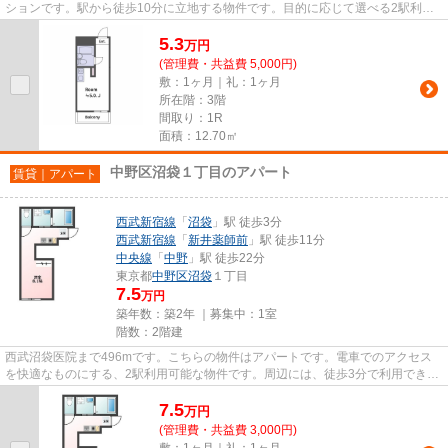
ションです。駅から徒歩10分に立地する物件です。目的に応じて選べる2駅利用
可能なマンションです。ネット...
5.3
万
円
(管理費・共益費 5,000円)
敷：1ヶ月｜礼：1ヶ月
所在階：3階
間取り：1R
面積：12.70㎡
中野区沼袋１丁目のアパート
賃貸｜アパート
西武新宿線
「
沼袋
」駅 徒歩3分
西武新宿線
「
新井薬師前
」駅 徒歩11分
中央線
「
中野
」駅 徒歩22分
東京都
中野区
沼袋
１丁目
7.5
万円
築年数：築2年 ｜募集中：
1室
階数：2階建
西武沼袋医院まで496mです。こちらの物件はアパートです。電車でのアクセス
を快適なものにする、2駅利用可能な物件です。周辺には、徒歩3分で利用できる
駅があります。内見のご連絡はi...
7.5
万
円
(管理費・共益費 3,000円)
敷：1ヶ月｜礼：1ヶ月