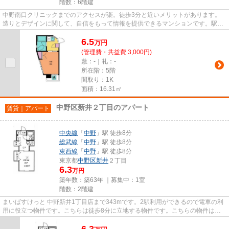
階数：6階建
中野南口クリニックまでのアクセスが楽。徒歩3分と近いメリットがあります。
造りとデザインに関して、自信をもって情報を提供できるマンションです。駅ま
で徒歩4分の位置に立地する、...
6.5
万
円
(管理費・共益費 3,000円)
敷：-｜礼：-
所在階：5階
間取り：1K
面積：16.31㎡
中野区新井２丁目のアパート
賃貸｜アパート
中央線
「
中野
」駅 徒歩8分
総武線
「
中野
」駅 徒歩8分
東西線
「
中野
」駅 徒歩8分
東京都
中野区
新井
２丁目
6.3
万円
築年数：築63年 ｜募集中：
1室
階数：2階建
まいばすけっと 中野新井1丁目店まで343mです。2駅利用ができるので電車の利
用に役立つ物件です。こちらは徒歩8分に立地する物件です。こちらの物件はア
パートです。中野区エリアなら...
6.3