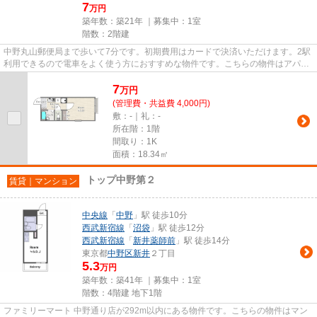
7
万円
築年数：築21年 ｜募集中：
1室
階数：2階建
中野丸山郵便局まで歩いて7分です。初期費用はカードで決済いただけます。2駅
利用できるので電車をよく使う方におすすめな物件です。こちらの物件はアパー
トです。できるだけ早めに不...
7
万
円
(管理費・共益費 4,000円)
敷：-｜礼：-
所在階：1階
間取り：1K
面積：18.34㎡
トップ中野第２
賃貸｜マンション
中央線
「
中野
」駅 徒歩10分
西武新宿線
「
沼袋
」駅 徒歩12分
西武新宿線
「
新井薬師前
」駅 徒歩14分
東京都
中野区
新井
２丁目
5.3
万円
築年数：築41年 ｜募集中：
1室
階数：4階建 地下1階
ファミリーマート 中野通り店が292m以内にある物件です。こちらの物件はマン