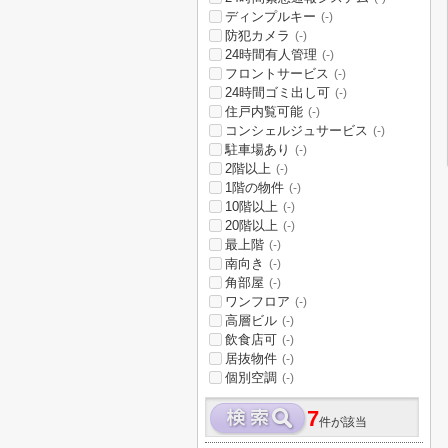
ディンプルキー
(-)
防犯カメラ
(-)
24時間有人管理
(-)
フロントサービス
(-)
24時間ゴミ出し可
(-)
住戸内覧可能
(-)
コンシェルジュサービス
(-)
駐車場あり
(-)
2階以上
(-)
1階の物件
(-)
10階以上
(-)
20階以上
(-)
最上階
(-)
南向き
(-)
角部屋
(-)
ワンフロア
(-)
高層ビル
(-)
飲食店可
(-)
居抜物件
(-)
個別空調
(-)
7
件が該当