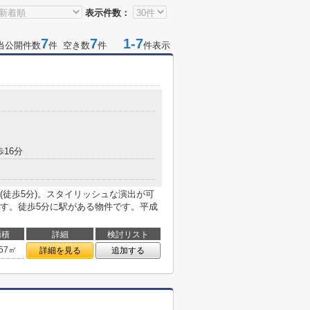
表示件数：
7
7
1-7
当公開件数
件 空き数
件
件表示
歩16分
(徒歩5分)。スタイリッシュな演出が可
す。徒歩5分に駅がある物件です。平成
面積
詳細
検討リスト
.57㎡
詳細を見る
追加する