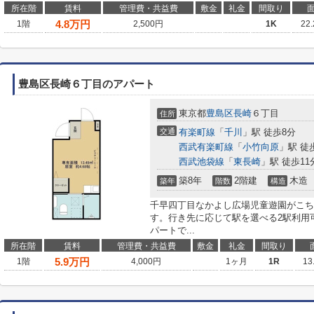
所在階
賃料
管理費・共益費
敷金
礼金
間取り
4.8
万円
1階
2,500円
1K
22
豊島区長崎６丁目のアパート
東京都
豊島区
長崎
６丁目
住所
交通
有楽町線
「
千川
」駅 徒歩8分
西武有楽町線
「
小竹向原
」駅 徒
西武池袋線
「
東長崎
」駅 徒歩11
築8年
2階建
木造
築年
階数
構造
千早四丁目なかよし広場児童遊園がこち
す。行き先に応じて駅を選べる2駅利用
パートで...
所在階
賃料
管理費・共益費
敷金
礼金
間取り
5.9
万円
1階
4,000円
1ヶ月
1R
13