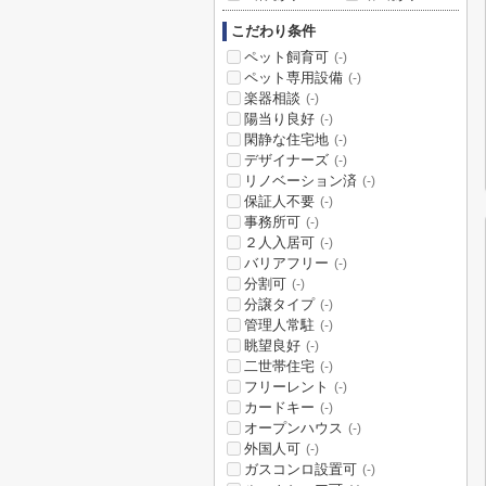
こだわり条件
ペット飼育可
(-)
ペット専用設備
(-)
楽器相談
(-)
陽当り良好
(-)
閑静な住宅地
(-)
デザイナーズ
(-)
リノベーション済
(-)
保証人不要
(-)
事務所可
(-)
２人入居可
(-)
バリアフリー
(-)
分割可
(-)
分譲タイプ
(-)
管理人常駐
(-)
眺望良好
(-)
二世帯住宅
(-)
フリーレント
(-)
カードキー
(-)
オープンハウス
(-)
外国人可
(-)
ガスコンロ設置可
(-)