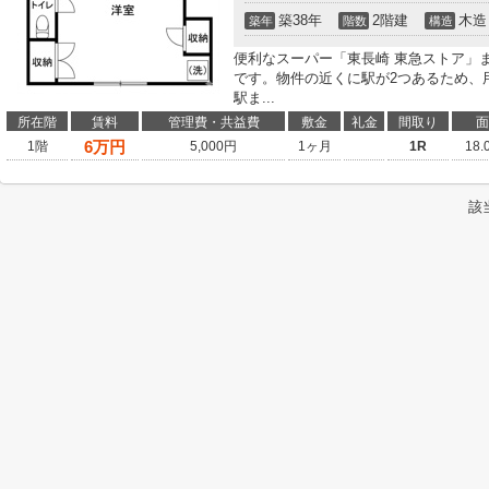
築38年
2階建
木造
築年
階数
構造
便利なスーパー「東長崎 東急ストア」ま
です。物件の近くに駅が2つあるため、
駅ま...
所在階
賃料
管理費・共益費
敷金
礼金
間取り
面
6
万円
1階
5,000円
1ヶ月
1R
18.
該