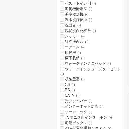
バス・トイレ別
(-)
追焚機能浴室
(-)
浴室乾燥機
(-)
温水洗浄便座
(-)
洗面台
(-)
洗髪洗面化粧台
(-)
シャワー
(-)
独立洗面台
(-)
エアコン
(-)
床暖房
(-)
床下収納
(-)
ウォークインクロゼット
(-)
ウォークインシューズクロゼット
(-)
収納豊富
(-)
CS
(-)
BS
(-)
CATV
(-)
光ファイバー
(-)
インターネット対応
(-)
オートロック
(-)
TVモニタ付インターホン
(-)
宅配ボックス
(-)
24時間緊急通報システム
(-)