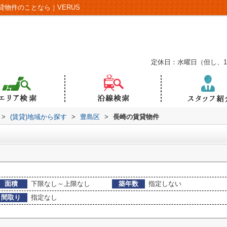
物件のことなら｜VERUS
定休日：水曜日（但し、
>
(賃貸)地域から探す
>
豊島区
>
長崎の賃貸物件
面積
下限なし～上限なし
築年数
指定しない
間取り
指定なし