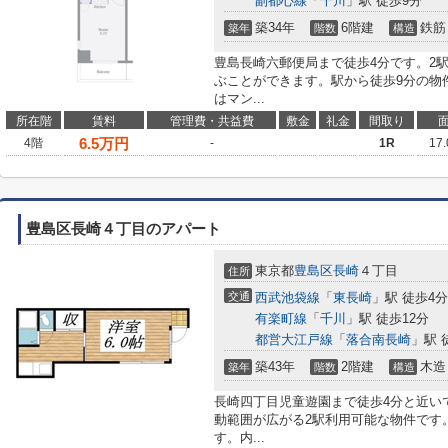
副都心線
「
千川
」駅 徒歩9分
築34年
6階建
鉄筋
築年
階数
構造
豊島長崎六郵便局まで徒歩4分です。2
ぶことができます。駅から徒歩9分の物
はマン...
所在階
賃料
管理費・共益費
敷金
礼金
間取り
6.5
万円
4階
-
1R
17
豊島区長崎４丁目のアパート
東京都
豊島区
長崎
４丁目
住所
交通
西武池袋線
「
東長崎
」駅 徒歩4分
有楽町線
「
千川
」駅 徒歩12分
都営大江戸線
「
落合南長崎
」駅 
築43年
2階建
木造
築年
階数
構造
長崎四丁目児童遊園まで徒歩4分と近い
動範囲が広がる2駅利用可能な物件です
す。内...