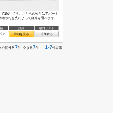
で258mです。こちらの物件はアパート
用途や行き先によって経路を選べます。
積
詳細
検討リスト
00㎡
詳細を見る
追加する
7
7
1-7
当公開件数
件 空き数
件
件表示