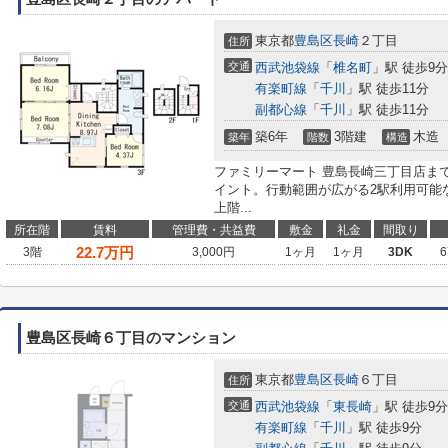
東京都
豊島区
長崎
２丁目
住所
交通
西武池袋線
「
椎名町
」駅 徒歩9分
有楽町線
「
千川
」駅 徒歩11分
副都心線
「
千川
」駅 徒歩11分
築6年
3階建
木造
築年
階数
構造
ファミリーマート 豊島長崎三丁目店ま
イント。行動範囲が広がる2駅利用可能
上階...
所在階
賃料
管理費・共益費
敷金
礼金
間取り
22.7
万円
3階
3,000円
1ヶ月
1ヶ月
3DK
6
豊島区長崎６丁目のマンション
東京都
豊島区
長崎
６丁目
住所
交通
西武池袋線
「
東長崎
」駅 徒歩9分
有楽町線
「
千川
」駅 徒歩9分