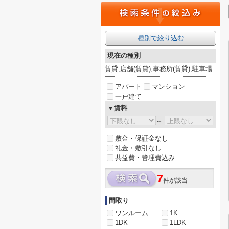
種別で絞り込む
現在の種別
賃貸,店舗(賃貸),事務所(賃貸),駐車場
アパート
マンション
一戸建て
▼賃料
～
敷金・保証金なし
礼金・敷引なし
共益費・管理費込み
7
件が該当
間取り
ワンルーム
1K
1DK
1LDK