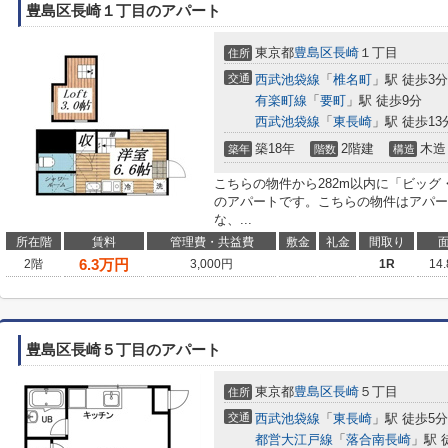
豊島区長崎１丁目のアパート
東京都
豊島区
長崎
１丁目
住所
交通
西武池袋線
「
椎名町
」駅 徒歩3分
有楽町線
「
要町
」駅 徒歩9分
西武池袋線
「
東長崎
」駅 徒歩13
築18年
2階建
木造
築年
階数
構造
こちらの物件から282m以内に「ビッグ
のアパートです。こちらの物件はアパー
な、...
所在階
賃料
管理費・共益費
敷金
礼金
間取り
6.3
万円
2階
3,000円
1R
14
豊島区長崎５丁目のアパート
東京都
豊島区
長崎
５丁目
住所
交通
西武池袋線
「
東長崎
」駅 徒歩5分
都営大江戸線
「
落合南長崎
」駅 