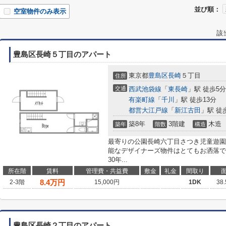
並び順：
空室物件のみ表示
該
豊島区長崎５丁目のアパート
東京都
豊島区
長崎
５丁目
住所
交通
西武池袋線
「
東長崎
」駅 徒歩5分
有楽町線
「
千川
」駅 徒歩13分
都営大江戸線
「
新江古田
」駅 徒
築8年
3階建
木造
築年
階数
構造
最寄りの公園長崎六丁目さつき児童遊園
能なデザイナーズ物件はとてもお洒落で
30年...
所在階
賃料
管理費・共益費
敷金
礼金
間取り
8.4
万円
2-3階
15,000円
1DK
38
豊島区長崎２丁目のアパート