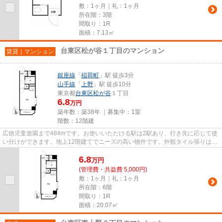
敷：1ヶ月｜礼：1ヶ月
所在階：3階
間取り：1R
面積：7.13㎡
台東区松が谷１丁目のマンション
賃貸｜マンション
銀座線
「
稲荷町
」駅 徒歩3分
山手線
「
上野
」駅 徒歩10分
東京都
台東区
松が谷
１丁目
6.8
万円
築年数：築38年 ｜募集中：
1室
階数：12階建
広徳児童遊園まで484mです。お使いいただける駅は2駅あり、行き先に応じて使
い分けができます。地上12階建てでニーズの高い物件です。外観タイル張りは、
物件の骨組みを守るのにも役立...
6.8
万
円
(管理費・共益費 5,000円)
敷：1ヶ月｜礼：1ヶ月
所在階：6階
間取り：1R
面積：20.07㎡