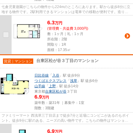
七倉児童遊園がこちらの物件から224mのところにあります。駅から徒歩8分に立
地する物件です。2駅利用できるマンションは電車での移動が便利です。造りと
デザインに関して、自信をもっ...
6.3
万
円
(管理費・共益費 3,000円)
敷：1ヶ月｜礼：1ヶ月
所在階：2階
間取り：1R
面積：17.35㎡
台東区松が谷３丁目のマンション
賃貸｜マンション
日比谷線
「
入谷
」駅 徒歩9分
つくばエクスプレス
「
浅草
」駅 徒歩6分
山手線
「
上野
」駅 徒歩14分
東京都
台東区
松が谷
３丁目
6.9
万円
築年数：築31年 ｜募集中：
1室
階数：3階建
ファミリーマート 西浅草三丁目店まで徒歩7分と近場にコンビニがあるのもポイ
ント。徒歩9分に駅のある、ニーズの高い物件です。こちらの物件はマンション
です。行動範囲が広がる2駅利...
6.9
万
円