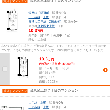
台東区東上野３丁目のマンション
賃貸｜マンション
銀座線
「
稲荷町
」駅 徒歩4分
日比谷線
「
上野
」駅 徒歩5分
都営大江戸線
「
新御徒町
」駅 徒歩5分
東京都
台東区
東上野
３丁目
10.3
万円
築年数：築16年 ｜募集中：
1室
階数：11階建
歩いて徒歩4分の場所に上野鈴薬局もあります。こちらはエレベーター付きの物
件です。こちらの物件はマンションです。2駅利用できる場所にあり、行き先に
合わせて使い分けができます。...
10.3
万
円
(管理費・共益費 15,000円)
敷：1ヶ月｜礼：1ヶ月
所在階：4階
間取り：1K
面積：25.28㎡
台東区上野７丁目のマンション
賃貸｜マンション
山手線
「
上野
」駅 徒歩5分
日比谷線
「
上野
」駅 徒歩3分