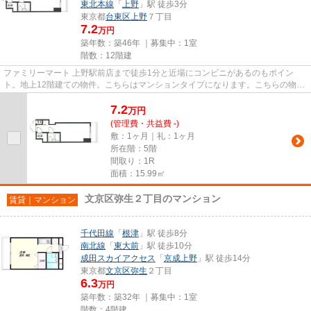
東北本線
「
上野
」駅 徒歩3分
東京都
台東区
上野
７丁目
7.2
万円
築年数：築46年 ｜募集中：
1室
階数：12階建
ファミリーマート 上野駅前店まで徒歩1分と近場にコンビニがあるのもポイン
ト。地上12階建ての物件。こちらはマンションタイプになります。こちらの物件
にはエレベーターが2基付いてい...
7.2
万
円
(管理費・共益費 -)
敷：1ヶ月｜礼：1ヶ月
所在階：5階
間取り：1R
面積：15.99㎡
文京区弥生２丁目のマンション
賃貸｜マンション
千代田線
「
根津
」駅 徒歩8分
南北線
「
東大前
」駅 徒歩10分
成田スカイアクセス
「
京成上野
」駅 徒歩14分
東京都
文京区
弥生
２丁目
6.3
万円
築年数：築32年 ｜募集中：
1室
階数：4階建