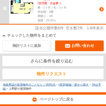
(管理費・共益費 -)
敷：1ヶ月｜礼：1ヶ月
所在階：2階
間取り：1R
面積：20.20㎡
該当公開件数
6
件 空き数
7
件
1-6
件表示
チェックした物件をまとめて
検討リストに追加
お問い合わせ
さらに条件を絞り込む
物件リクエスト
池袋周辺の賃貸物件のことなら｜VERUS
>
(賃貸)路線・駅から探す
>
JR山手
線
>
上野駅の賃貸物件
ページトップに戻る