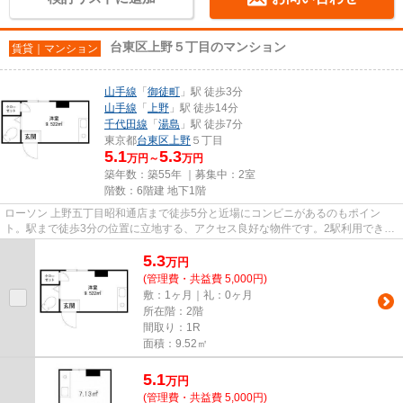
台東区上野５丁目のマンション
賃貸｜マンション
山手線
「
御徒町
」駅 徒歩3分
山手線
「
上野
」駅 徒歩14分
千代田線
「
湯島
」駅 徒歩7分
東京都
台東区
上野
５丁目
5.1
5.3
万円～
万円
築年数：築55年 ｜募集中：
2室
階数：6階建 地下1階
ローソン 上野五丁目昭和通店まで徒歩5分と近場にコンビニがあるのもポイン
ト。駅まで徒歩3分の位置に立地する、アクセス良好な物件です。2駅利用できる
物件は電車での移動が便利です...
5.3
万
円
(管理費・共益費 5,000円)
敷：1ヶ月｜礼：0ヶ月
所在階：2階
間取り：1R
面積：9.52㎡
5.1
万
円
(管理費・共益費 5,000円)