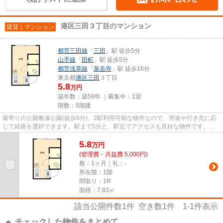
港区三田３丁目のマンション
賃貸｜マンション
都営三田線
「
三田
」駅 徒歩5分
山手線
「
田町
」駅 徒歩5分
都営浅草線
「
泉岳寺
」駅 徒歩16分
東京都
港区
三田
３丁目
5.8
万円
築年数：築59年 ｜募集中：
1室
階数：5階建
最寄りの公園亀塚公園(徒歩6分)。2駅利用可能な物件なので、用途や行き先に応
じて経路を選択できます。駅まで5分と、駅近でアクセスも良好な物件です。防
犯対策もバッチリなマンション...
5.8
万
円
(管理費・共益費 5,000円)
敷：1ヶ月｜礼：-
所在階：1階
間取り：1R
面積：7.83㎡
該当公開件数
1
件 空き数
1
件
1-1
件表示
チェックした物件をまとめて