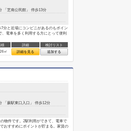
分 「芝南公民館」 停歩13分
歩7分と近場にコンビニがあるのもポイン
で、電車を多く利用する方にとって便利
面積
詳細
検討リスト
.26㎡
詳細を見る
追加する
分 「蕨駅東口入口」 停歩12分
分の物件です。2駅利用ができて、電車で
でおすすめにポイントが貯まる。家賃の