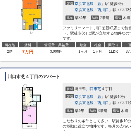
交通
京浜東北線
「
蕨
」駅 徒歩8分
京浜東北線
「
西川口
」駅 バス13
築34年
2階建
木造
築年
階数
構造
ファミリーマート 川口芝新町店まで徒
ト。駅徒歩8分に駅が立地する物件なの
です...
所在階
賃料
管理費・共益費
敷金
礼金
間取り
7
万円
2階
3,000円
1ヶ月
1ヶ月
1LDK
37
川口市芝４丁目のアパート
埼玉県
川口市
芝
４丁目
住所
交通
京浜東北線
「
蕨
」駅 徒歩10分
京浜東北線
「
西川口
」駅 バス11
築4年
3階建
木造
築年
階数
構造
こだわりの条件として多い、駅徒歩10
の移動に役立つ物件です。毎月の支払い