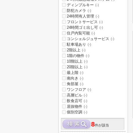
ディンプルキー
(-)
防犯カメラ
(-)
24時間有人管理
(-)
フロントサービス
(-)
24時間ゴミ出し可
(-)
住戸内覧可能
(-)
コンシェルジュサービス
(-)
駐車場あり
(-)
2階以上
(-)
1階の物件
(-)
10階以上
(-)
20階以上
(-)
最上階
(-)
南向き
(-)
角部屋
(-)
ワンフロア
(-)
高層ビル
(-)
飲食店可
(-)
居抜物件
(-)
個別空調
(-)
8
件が該当