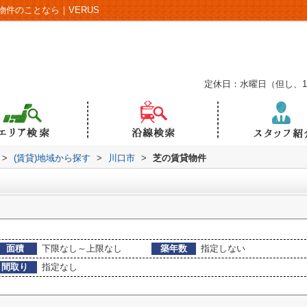
件のことなら｜VERUS
定休日：水曜日（但し、
>
(賃貸)地域から探す
>
川口市
>
芝の賃貸物件
面積
下限なし～上限なし
築年数
指定しない
間取り
指定なし