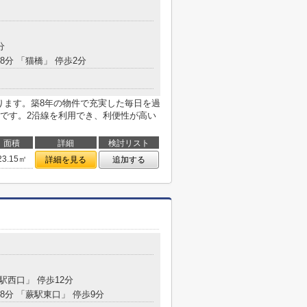
分
8分 「猫橋」 停歩2分
ります。築8年の物件で充実した毎日を過
です。2沿線を利用でき、利便性が高い
面積
詳細
検討リスト
23.15㎡
詳細を見る
追加する
蕨駅西口」 停歩12分
18分 「蕨駅東口」 停歩9分