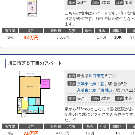
築9年
3階建
木造
築年
階数
構造
こちらの物件はアパートです。様々な場
可能な物件です。好評の駅近物件となっ
ます。...
所在階
賃料
管理費・共益費
敷金
礼金
間取り
8.4
万円
3階
3,500円
1ヶ月
1DK
37
川口市芝５丁目のアパート
埼玉県
川口市
芝
５丁目
住所
交通
京浜東北線
「
蕨
」駅 徒歩5分
京浜東北線
「
西川口
」駅 バス1
築7年
3階建
木造
築年
階数
構造
家から376mのところには国松医院が
徒歩5分で駅にアクセスできる物件です
た、平...
所在階
賃料
管理費・共益費
敷金
礼金
間取り
7.8
万円
1階
4,000円
1ヶ月
1K
27