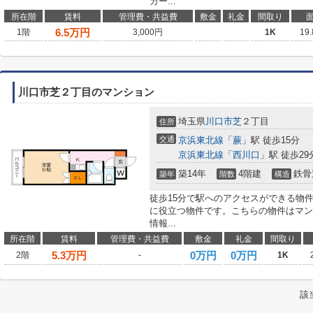
カー...
所在階
賃料
管理費・共益費
敷金
礼金
間取り
6.5
万円
1階
3,000円
1K
19
川口市芝２丁目のマンション
埼玉県
川口市
芝
２丁目
住所
交通
京浜東北線
「
蕨
」駅 徒歩15分
京浜東北線
「
西川口
」駅 徒歩29
築14年
4階建
鉄骨
築年
階数
構造
徒歩15分で駅へのアクセスができる物
に役立つ物件です。こちらの物件はマン
情報...
所在階
賃料
管理費・共益費
敷金
礼金
間取り
5.3
万円
0万円
0万円
2階
-
1K
該