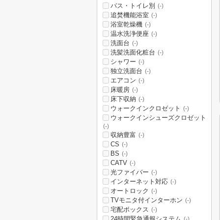
バス・トイレ別
(-)
追焚機能浴室
(-)
浴室乾燥機
(-)
温水洗浄便座
(-)
洗面台
(-)
洗髪洗面化粧台
(-)
シャワー
(-)
独立洗面台
(-)
エアコン
(-)
床暖房
(-)
床下収納
(-)
ウォークインクロゼット
(-)
ウォークインシューズクロゼット
(-)
収納豊富
(-)
CS
(-)
BS
(-)
CATV
(-)
光ファイバー
(-)
インターネット対応
(-)
オートロック
(-)
TVモニタ付インターホン
(-)
宅配ボックス
(-)
24時間緊急通報システム
(-)