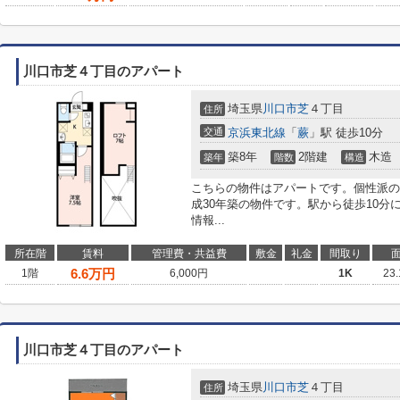
川口市芝４丁目のアパート
埼玉県
川口市
芝
４丁目
住所
交通
京浜東北線
「
蕨
」駅 徒歩10分
築8年
2階建
木造
築年
階数
構造
こちらの物件はアパートです。個性派の
成30年築の物件です。駅から徒歩10
情報...
所在階
賃料
管理費・共益費
敷金
礼金
間取り
6.6
万円
1階
6,000円
1K
23
川口市芝４丁目のアパート
埼玉県
川口市
芝
４丁目
住所