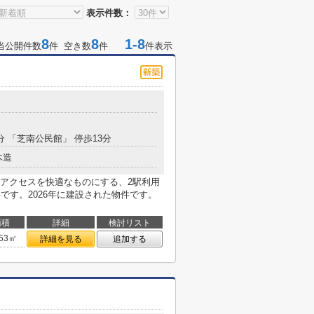
表示件数：
8
8
1-8
当公開件数
件 空き数
件
件表示
分 「芝南公民館」 停歩13分
木造
アクセスを快適なものにする、2駅利用
です。2026年に建設された物件です。
面積
詳細
検討リスト
.53㎡
詳細を見る
追加する