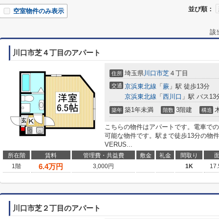
並び順：
空室物件のみ表示
該
川口市芝４丁目のアパート
埼玉県
川口市
芝
４丁目
住所
交通
京浜東北線
「
蕨
」駅 徒歩13分
京浜東北線
「
西川口
」駅 バス13
築1年未満
3階建
築年
階数
構造
こちらの物件はアパートです。電車での
可能な物件です。駅まで徒歩13分の物件
VERUS...
所在階
賃料
管理費・共益費
敷金
礼金
間取り
6.4
万円
1階
3,000円
1K
17
川口市芝２丁目のアパート