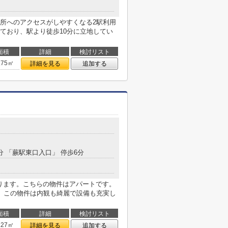
所へのアクセスがしやすくなる2駅利用
ており、駅より徒歩10分に立地してい
面積
詳細
検討リスト
.75㎡
詳細を見る
追加する
1分 「蕨駅東口入口」 停歩6分
あります。こちらの物件はアパートです。
。この物件は内観も綺麗で設備も充実し
面積
詳細
検討リスト
.27㎡
詳細を見る
追加する