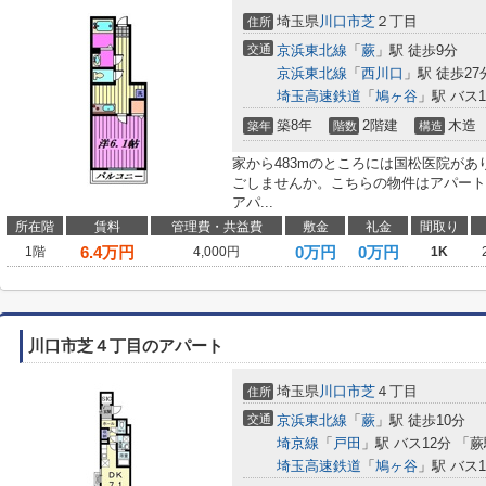
埼玉県
川口市
芝
２丁目
住所
交通
京浜東北線
「
蕨
」駅 徒歩9分
京浜東北線
「
西川口
」駅 徒歩27
埼玉高速鉄道
「
鳩ヶ谷
」駅 バス1
築8年
2階建
木造
築年
階数
構造
家から483mのところには国松医院があ
ごしませんか。こちらの物件はアパート
アパ...
所在階
賃料
管理費・共益費
敷金
礼金
間取り
6.4
万円
0万円
0万円
1階
4,000円
1K
川口市芝４丁目のアパート
埼玉県
川口市
芝
４丁目
住所
交通
京浜東北線
「
蕨
」駅 徒歩10分
埼京線
「
戸田
」駅 バス12分 「
埼玉高速鉄道
「
鳩ヶ谷
」駅 バス