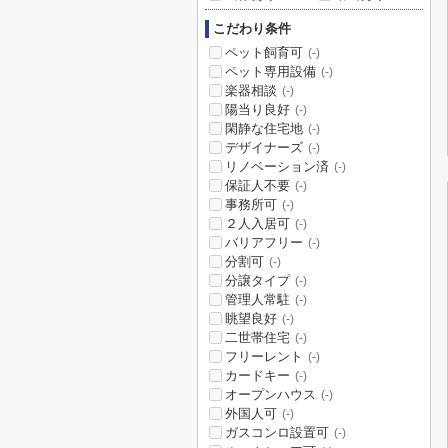
こだわり条件
ペット飼育可
(-)
ペット専用設備
(-)
楽器相談
(-)
陽当り良好
(-)
閑静な住宅地
(-)
デザイナーズ
(-)
リノベーション済
(-)
保証人不要
(-)
事務所可
(-)
２人入居可
(-)
バリアフリー
(-)
分割可
(-)
分譲タイプ
(-)
管理人常駐
(-)
眺望良好
(-)
二世帯住宅
(-)
フリーレント
(-)
カードキー
(-)
オープンハウス
(-)
外国人可
(-)
ガスコンロ設置可
(-)