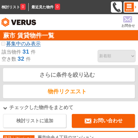
0
0
検討リスト
最近見た物件
お問合せ
蕨市 賃貸物件一覧
募集中のみ表示
31
該当物件
件
32
空き数
件
さらに条件を絞り込む
物件リクエスト
チェックした物件をまとめて
検討リストに追加
お問い合わせ
蕨市中央４丁目のマンション
賃貸｜マンション