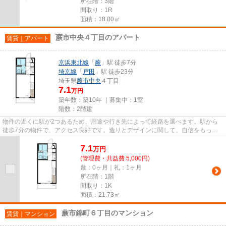
所在階：3階
間取り：1R
面積：18.00㎡
蕨市中央４丁目のアパート
賃貸｜アパート
京浜東北線
「
蕨
」駅 徒歩7分
埼京線
「
戸田
」駅 徒歩23分
埼玉県
蕨市
中央
４丁目
7.1
万円
築年数：築10年 ｜募集中：
1室
階数：2階建
物件の近くに駅が2つあるため、用途や行き先によって経路を選べます。駅から
徒歩7分の物件で、アクセス良好です。造りとデザインに関して、自信をもって
情報を提供できるマンションで...
7.1
万
円
(管理費・共益費 5,000円)
敷：0ヶ月｜礼：1ヶ月
所在階：1階
間取り：1K
面積：21.73㎡
蕨市錦町６丁目のマンション
賃貸｜マンション