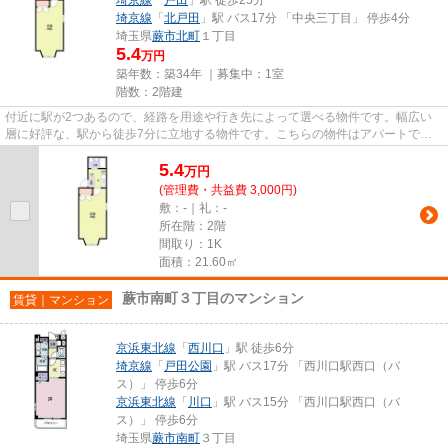
埼京線
「
北戸田
」駅 バス17分 「中央三丁目」 停歩4分
埼玉県
蕨市
北町
１丁目
5.4
万円
築年数：築34年 ｜募集中：
1室
階数：2階建
付近に駅が2つあるので、経路を用途や行き先によって選べる物件です。幅広い
層に好評な、駅から徒歩7分に立地する物件です。こちらの物件はアパートで
す。京浜東北線蕨周辺で賃貸をお...
5.4
万
円
(管理費・共益費 3,000円)
敷：-｜礼：-
所在階：2階
間取り：1K
面積：21.60㎡
蕨市南町３丁目のマンション
賃貸｜マンション
京浜東北線
「
西川口
」駅 徒歩6分
埼京線
「
戸田公園
」駅 バス17分 「西川口駅西口（バ
ス）」 停歩6分
京浜東北線
「
川口
」駅 バス15分 「西川口駅西口（バ
ス）」 停歩6分
埼玉県
蕨市
南町
３丁目