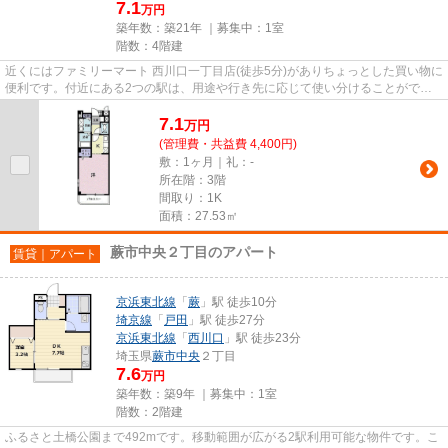
7.1
万円
築年数：築21年 ｜募集中：
1室
階数：4階建
近くにはファミリーマート 西川口一丁目店(徒歩5分)がありちょっとした買い物に
便利です。付近にある2つの駅は、用途や行き先に応じて使い分けることができ
ます。こちらの物件はマンシ...
7.1
万
円
(管理費・共益費 4,400円)
敷：1ヶ月｜礼：-
所在階：3階
間取り：1K
面積：27.53㎡
蕨市中央２丁目のアパート
賃貸｜アパート
京浜東北線
「
蕨
」駅 徒歩10分
埼京線
「
戸田
」駅 徒歩27分
京浜東北線
「
西川口
」駅 徒歩23分
埼玉県
蕨市
中央
２丁目
7.6
万円
築年数：築9年 ｜募集中：
1室
階数：2階建
ふるさと土橋公園まで492mです。移動範囲が広がる2駅利用可能な物件です。こ