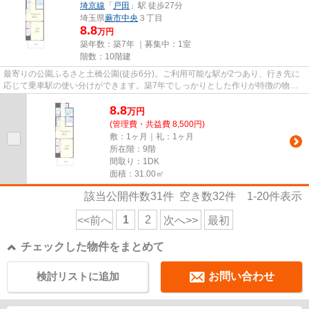
埼京線
「
戸田
」駅 徒歩27分
埼玉県
蕨市
中央
３丁目
8.8
万円
築年数：築7年 ｜募集中：
1室
階数：10階建
最寄りの公園ふるさと土橋公園(徒歩6分)。ご利用可能な駅が2つあり、行き先に
応じて乗車駅の使い分けができます。築7年でしっかりとした作りが特徴の物件
です。こちらはエレベーター付...
8.8
万
円
(管理費・共益費 8,500円)
敷：1ヶ月｜礼：1ヶ月
所在階：9階
間取り：1DK
面積：31.00㎡
該当公開件数
31
件 空き数
32
件
1-20
件表示
1
2
<<前へ
次へ>>
最初
チェックした物件をまとめて
検討リストに追加
お問い合わせ