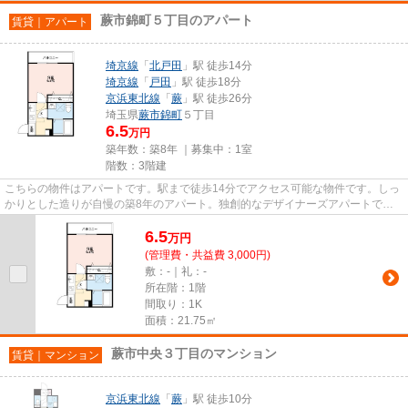
蕨市錦町５丁目のアパート
賃貸｜アパート
埼京線
「
北戸田
」駅 徒歩14分
埼京線
「
戸田
」駅 徒歩18分
京浜東北線
「
蕨
」駅 徒歩26分
埼玉県
蕨市
錦町
５丁目
6.5
万円
築年数：築8年 ｜募集中：
1室
階数：3階建
こちらの物件はアパートです。駅まで徒歩14分でアクセス可能な物件です。しっ
かりとした造りが自慢の築8年のアパート。独創的なデザイナーズアパートで、
ご好評いただいています。VERU...
6.5
万
円
(管理費・共益費 3,000円)
敷：-｜礼：-
所在階：1階
間取り：1K
面積：21.75㎡
蕨市中央３丁目のマンション
賃貸｜マンション
京浜東北線
「
蕨
」駅 徒歩10分