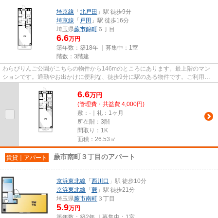
埼京線
「
北戸田
」駅 徒歩9分
埼京線
「
戸田
」駅 徒歩16分
埼玉県
蕨市
錦町
６丁目
6.6
万円
築年数：築18年 ｜募集中：
1室
階数：3階建
わらびりんご公園がこちらの物件から146mのところにあります。最上階のマン
ションです。通勤やお出かけに便利な、徒歩9分に駅のある物件です。ご利用可
能な駅が2つあり、行き先に応じ...
6.6
万
円
(管理費・共益費 4,000円)
敷：-｜礼：1ヶ月
所在階：3階
間取り：1K
面積：26.53㎡
蕨市南町３丁目のアパート
賃貸｜アパート
京浜東北線
「
西川口
」駅 徒歩10分
京浜東北線
「
蕨
」駅 徒歩21分
埼玉県
蕨市
南町
３丁目
5.9
万円
築年数：築2年 ｜募集中：
1室