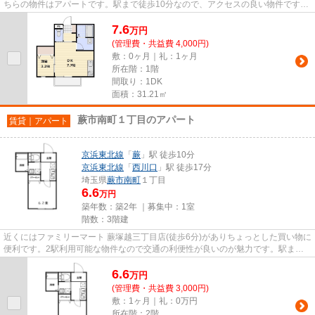
ちらの物件はアパートです。駅まで徒歩10分なので、アクセスの良い物件です。
VERUSスタッフが不動産に関し...
7.6
万
円
(管理費・共益費 4,000円)
敷：0ヶ月｜礼：1ヶ月
所在階：1階
間取り：1DK
面積：31.21㎡
蕨市南町１丁目のアパート
賃貸｜アパート
京浜東北線
「
蕨
」駅 徒歩10分
京浜東北線
「
西川口
」駅 徒歩17分
埼玉県
蕨市
南町
１丁目
6.6
万円
築年数：築2年 ｜募集中：
1室
階数：3階建
近くにはファミリーマート 蕨塚越三丁目店(徒歩6分)がありちょっとした買い物に
便利です。2駅利用可能な物件なので交通の利便性が良いのが魅力です。駅まで
徒歩10分なので、アクセスの...
6.6
万
円
(管理費・共益費 3,000円)
敷：1ヶ月｜礼：0万円
所在階：2階