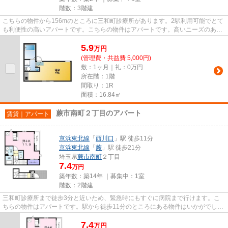
階数：3階建
こちらの物件から156mのところに三和町診療所があります。2駅利用可能でとて
も利便性の高いアパートです。こちらの物件はアパートです。高いニーズのあ
る、駅徒歩10分の物件です。VERU...
5.9
万
円
(管理費・共益費 5,000円)
敷：1ヶ月｜礼：0万円
所在階：1階
間取り：1R
面積：16.84㎡
蕨市南町２丁目のアパート
賃貸｜アパート
京浜東北線
「
西川口
」駅 徒歩11分
京浜東北線
「
蕨
」駅 徒歩21分
埼玉県
蕨市
南町
２丁目
7.4
万円
築年数：築14年 ｜募集中：
1室
階数：2階建
三和町診療所まで徒歩3分と近いため、緊急時にもすぐに病院まで行けます。こ
ちらの物件はアパートです。駅から徒歩11分のところにある物件はいかがでしょ
うか。2駅利用可能なアクセス...
7.4
万
円