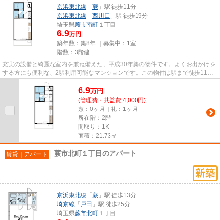
京浜東北線
「
蕨
」駅 徒歩11分
京浜東北線
「
西川口
」駅 徒歩19分
埼玉県
蕨市
南町
１丁目
6.9
万円
築年数：築8年 ｜募集中：
1室
階数：3階建
充実の設備と綺麗な室内を兼ね備えた、平成30年築の物件です。よくお出かけを
する方にも便利な、2駅利用可能なマンションです。この物件は駅まで徒歩11分
の立地です。こちらはマンショ...
6.9
万
円
(管理費・共益費 4,000円)
敷：0ヶ月｜礼：1ヶ月
所在階：2階
間取り：1K
面積：21.73㎡
蕨市北町１丁目のアパート
賃貸｜アパート
京浜東北線
「
蕨
」駅 徒歩13分
埼京線
「
戸田
」駅 徒歩25分
埼玉県
蕨市
北町
１丁目