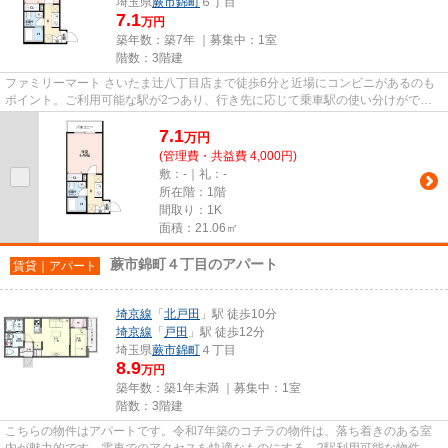
埼玉県
蕨市
錦町
６丁目
7.1
万円
築年数：築7年 ｜募集中：
1室
階数：3階建
ファミリーマート さいたま辻八丁目店まで徒歩6分と近場にコンビニがあるのも
ポイント。ご利用可能な駅が2つあり、行き先に応じて乗車駅の使い分けができ
ます。幅広い層に好評な、駅か...
7.1
万
円
(管理費・共益費 4,000円)
敷：-｜礼：-
所在階：1階
間取り：1K
面積：21.06㎡
蕨市錦町４丁目のアパート
賃貸｜アパート
埼京線
「
北戸田
」駅 徒歩10分
埼京線
「
戸田
」駅 徒歩12分
埼玉県
蕨市
錦町
４丁目
8.9
万円
築年数：築1年未満 ｜募集中：
1室
階数：3階建
こちらの物件はアパートです。令和7年築のコチラの物件は、落ち着きのある室
内が魅力的です。電車でのアクセスを快適なものにする、2駅利用可能な物件で