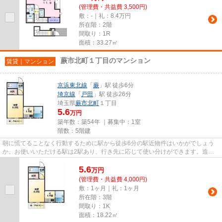
(管理費・共益費 3,500円)
敷：-｜礼：8.4万円
所在階：2階
間取り：1R
面積：33.27㎡
蕨市北町１丁目のマンション
賃貸｜マンション
京浜東北線
「
蕨
」駅 徒歩6分
埼京線
「
戸田
」駅 徒歩26分
埼玉県
蕨市
北町
１丁目
5.6
万円
築年数：築54年 ｜募集中：
1室
階数：5階建
朝に慌てることなく行動するために駅から徒歩6分の駅近物件はいかがでしょう
か。お使いいただける駅は2駅あり、行き先に応じて使い分けができます。造り
とデザインに関して、自信をも...
5.6
万
円
(管理費・共益費 4,000円)
敷：1ヶ月｜礼：1ヶ月
所在階：3階
間取り：1K
面積：18.22㎡