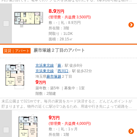
す。電車移動の多い方に嬉しい...
8.9
万
円
(管理費・共益費 3,500円)
敷：-｜礼：8.9万円
所在階：3階
間取り：1LDK
面積：28.15㎡
蕨市塚越２丁目のアパート
賃貸｜アパート
京浜東北線
「
蕨
」駅 徒歩8分
京浜東北線
「
西川口
」駅 徒歩22分
埼玉県
蕨市
塚越
２丁目
9
万円
築年数：築5年 ｜募集中：
1室
階数：2階建
末広公園まで321mです。毎月の家賃をカード決済すると、どんどんポイントが
貯まりますよ。物件の近くに駅が2つあるため、用途や行き先によって経路を選
べます。令和2年に建設された物...
9
万
円
(管理費・共益費 4,000円)
敷：-｜礼：1ヶ月
所在階：1階