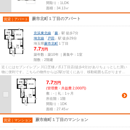
間取り：1LDK
面積：34.13㎡
蕨市北町１丁目のアパート
賃貸｜アパート
京浜東北線
「
蕨
」駅 徒歩7分
埼京線
「
戸田
」駅 徒歩29分
埼玉県
蕨市
北町
１丁目
7.7
万円
築年数：築10年 ｜募集中：
1室
階数：2階建
近くにはセブンイレブン 川口芝樋ノ爪1丁目店(徒歩4分)がありちょっとした買い
物に便利です。こちらの物件からは2駅が近くにあり、移動範囲も広がります。
朝に慌てることなく行動する...
7.7
万
円
(管理費・共益費 2,000円)
敷：-｜礼：1ヶ月
所在階：1階
間取り：1DK
面積：27.45㎡
蕨市南町１丁目のマンション
賃貸｜マンション