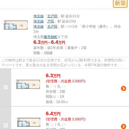
埼京線
「
北戸田
」駅 徒歩11分
埼京線
「
戸田
」駅 徒歩23分
埼京線
「
北戸田
」駅 バス2分 「西小学校（蕨市）」 停歩
2分
埼玉県
蕨市
錦町
６丁目
6.3
6.4
万円～
万円
築年数：築1年未満 ｜募集中：
2室
階数：3階建
この物件は駅まで徒歩11分の立地です。自宅から2駅利用できる、利便性の高い
アパートです。落ち着きのある空間が広がっている、令和7年築の物件です。こ
ちらの物件はアパートです。蕨...
6.3
万
円
(管理費・共益費 3,000円)
敷：-｜礼：-
所在階：2階
間取り：1R
面積：18.00㎡
6.4
万
円
(管理費・共益費 3,000円)
敷：-｜礼：-