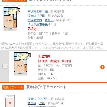
京浜東北線
「
蕨
」駅 徒歩8分
埼京線
「
戸田
」駅 徒歩22分
京浜東北線
「
西川口
」駅 徒歩28分
埼玉県
蕨市
中央
４丁目
7.2
万円
築年数：築14年 ｜募集中：
1室
階数：3階建
根強いニーズを誇る駅近の物件となり、徒歩8分に駅があります。行動範囲が広
がる2駅利用可能な物件です。こちらの物件はマンションです。より詳しい情報
や内見のご予約はVERUSまでご連...
7.2
万
円
(管理費・共益費 5,000円)
敷：3.6万円｜礼：7.2万円
所在階：3階
間取り：1K
面積：26.77㎡
蕨市錦町６丁目のアパート
賃貸｜アパート
埼京線
「
北戸田
」駅 徒歩9分
埼京線
「
戸田
」駅 徒歩20分