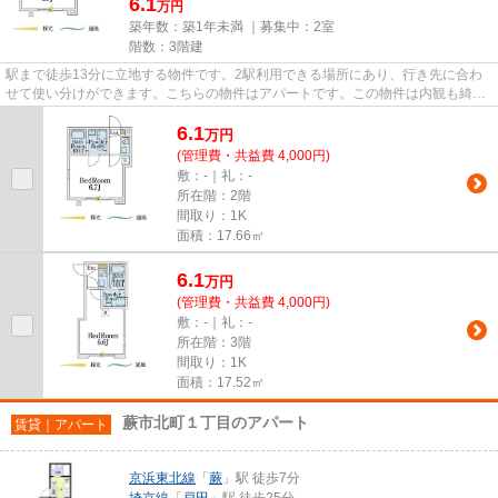
6.1
万円
築年数：築1年未満 ｜募集中：
2室
階数：3階建
駅まで徒歩13分に立地する物件です。2駅利用できる場所にあり、行き先に合わ
せて使い分けができます。こちらの物件はアパートです。この物件は内観も綺麗
で設備も充実した、2026年築と...
6.1
万
円
(管理費・共益費 4,000円)
敷：-｜礼：-
所在階：2階
間取り：1K
面積：17.66㎡
6.1
万
円
(管理費・共益費 4,000円)
敷：-｜礼：-
所在階：3階
間取り：1K
面積：17.52㎡
蕨市北町１丁目のアパート
賃貸｜アパート
京浜東北線
「
蕨
」駅 徒歩7分
埼京線
「
戸田
」駅 徒歩25分