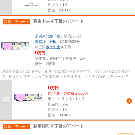
間取り：1K
面積：20.33㎡
蕨市中央４丁目のアパート
賃貸｜アパート
京浜東北線
「
蕨
」駅 徒歩7分
埼京線
「
戸田
」駅 徒歩23分
埼玉県
蕨市
中央
４丁目
6
万円
築年数：築64年 ｜募集中：
1室
階数：2階建
通勤やお出かけに便利な、徒歩7分に駅のある物件です。付近に駅が2つあるの
で、用途や行き先によって経路を選べる物件です。こちらの物件はアパートで
す。最上階の物件です。気になる...
6
万
円
(管理費・共益費 2,000円)
敷：1ヶ月｜礼：1ヶ月
所在階：2階
間取り：1K
面積：30.00㎡
蕨市錦町６丁目のアパート
賃貸｜アパート