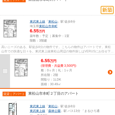
東武東上線
「
東松山
」駅 徒歩8分
埼玉県
東松山市
幸町
6.55
万円
築年数：予定 ｜募集中：
1室
階数：3階建
高いニーズのある、駅徒歩8分の物件です。こちらの物件はアパートです。東松
山市での快適な日々を。東武東上線東松山周辺の物件探しはVERUSにお任せ下さ
い。何か気になる点がございま...
6.55
万
円
(管理費・共益費 3,500円)
敷：0ヶ月｜礼：1ヶ月
所在階：2階
間取り：1LDK
面積：30.49㎡
東松山市本町２丁目のアパート
賃貸｜アパート
東武東上線
「
東松山
」駅 徒歩8分
東武東上線
「
森林公園
」駅 バス13分 「まるひろ通