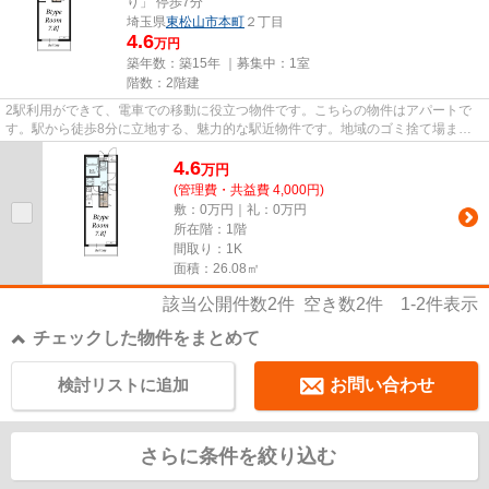
り」 停歩7分
埼玉県
東松山市
本町
２丁目
4.6
万円
築年数：築15年 ｜募集中：
1室
階数：2階建
2駅利用ができて、電車での移動に役立つ物件です。こちらの物件はアパートで
す。駅から徒歩8分に立地する、魅力的な駅近物件です。地域のゴミ捨て場まで
行かずにサッとゴミ出しできる...
4.6
万
円
(管理費・共益費 4,000円)
敷：0万円｜礼：0万円
所在階：1階
間取り：1K
面積：26.08㎡
該当公開件数
2
件 空き数
2
件
1-2
件表示
チェックした物件をまとめて
検討リストに追加
お問い合わせ
さらに条件を絞り込む