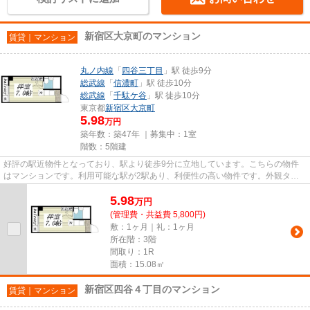
新宿区大京町のマンション
賃貸｜マンション
丸ノ内線
「
四谷三丁目
」駅 徒歩9分
総武線
「
信濃町
」駅 徒歩10分
総武線
「
千駄ケ谷
」駅 徒歩10分
東京都
新宿区
大京町
5.98
万円
築年数：築47年 ｜募集中：
1室
階数：5階建
好評の駅近物件となっており、駅より徒歩9分に立地しています。こちらの物件
はマンションです。利用可能な駅が2駅あり、利便性の高い物件です。外観タイ
ル張りは、マンションの骨組み...
5.98
万
円
(管理費・共益費 5,800円)
敷：1ヶ月｜礼：1ヶ月
所在階：3階
間取り：1R
面積：15.08㎡
新宿区四谷４丁目のマンション
賃貸｜マンション