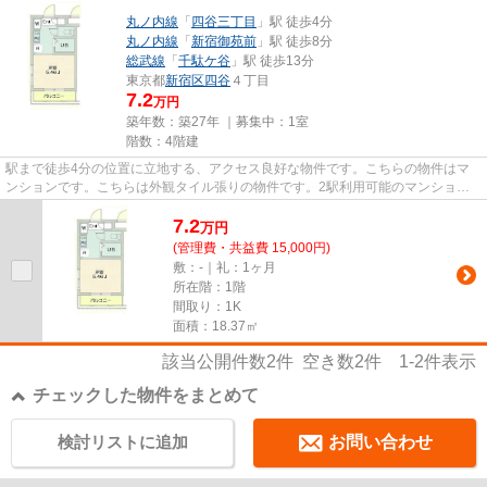
丸ノ内線
「
四谷三丁目
」駅 徒歩4分
丸ノ内線
「
新宿御苑前
」駅 徒歩8分
総武線
「
千駄ケ谷
」駅 徒歩13分
東京都
新宿区
四谷
４丁目
7.2
万円
築年数：築27年 ｜募集中：
1室
階数：4階建
駅まで徒歩4分の位置に立地する、アクセス良好な物件です。こちらの物件はマ
ンションです。こちらは外観タイル張りの物件です。2駅利用可能のマンション
です。新宿区エリアの賃貸情報...
7.2
万
円
(管理費・共益費 15,000円)
敷：-｜礼：1ヶ月
所在階：1階
間取り：1K
面積：18.37㎡
該当公開件数
2
件 空き数
2
件
1-2
件表示
チェックした物件をまとめて
検討リストに追加
お問い合わせ