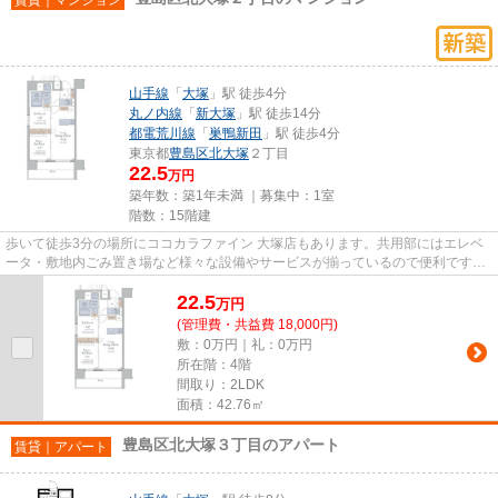
山手線
「
大塚
」駅 徒歩4分
丸ノ内線
「
新大塚
」駅 徒歩14分
都電荒川線
「
巣鴨新田
」駅 徒歩4分
東京都
豊島区
北大塚
２丁目
22.5
万円
築年数：築1年未満 ｜募集中：
1室
階数：15階建
歩いて徒歩3分の場所にココカラファイン 大塚店もあります。共用部にはエレベ
ータ・敷地内ごみ置き場など様々な設備やサービスが揃っているので便利です。
駅まで徒歩4分の立地が魅力的...
22.5
万
円
(管理費・共益費 18,000円)
敷：0万円｜礼：0万円
所在階：4階
間取り：2LDK
面積：42.76㎡
豊島区北大塚３丁目のアパート
賃貸｜アパート