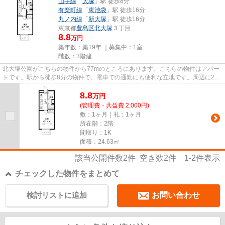
山手線
「
大塚
」駅 徒歩8分
有楽町線
「
東池袋
」駅 徒歩16分
丸ノ内線
「
新大塚
」駅 徒歩16分
東京都
豊島区
北大塚
３丁目
8.8
万円
築年数：築19年 ｜募集中：
1室
階数：3階建
北大塚公園がこちらの物件から77mのところにあります。こちらの物件はアパー
トです。駅から徒歩8分の物件で、電車での通勤にも便利な立地です。周辺に2駅
あるので電車通勤しやすいです...
8.8
万
円
(管理費・共益費 2,000円)
敷：1ヶ月｜礼：1ヶ月
所在階：2階
間取り：1K
面積：24.63㎡
該当公開件数
2
件 空き数
2
件
1-2
件表示
チェックした物件をまとめて
検討リストに追加
お問い合わせ