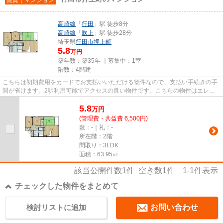
高崎線
「
行田
」駅 徒歩8分
高崎線
「
吹上
」駅 徒歩28分
埼玉県
行田市
押上町
5.8
万円
築年数：築35年 ｜募集中：
1室
階数：4階建
こちらは初期費用をカードでお支払いいただける物件なので、支払い手続きの手
間が省けます。2駅利用可能でアクセスの良い物件です。こちらの物件はエレベ
ーター付きです。造りとデザイ...
5.8
万
円
(管理費・共益費 6,500円)
敷：-｜礼：-
所在階：2階
間取り：3LDK
面積：63.95㎡
該当公開件数
1
件 空き数
1
件
1-1
件表示
チェックした物件をまとめて
検討リストに追加
お問い合わせ