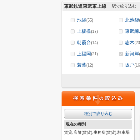
東武鉄道東武東上線
駅で絞り込む
池袋
北池袋
(55)
上板橋
東武練
(17)
朝霞台
志木
(14)
(23
上福岡
新河岸
(21)
若葉
坂戸
(12)
(16
種別で絞り込む
現在の種別
賃貸,店舗(賃貸),事務所(賃貸),駐車場