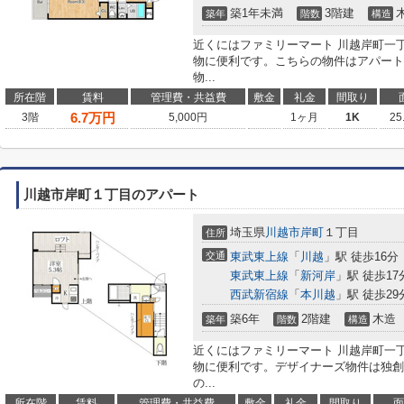
築1年未満
3階建
築年
階数
構造
近くにはファミリーマート 川越岸町一丁
物に便利です。こちらの物件はアパート
物...
所在階
賃料
管理費・共益費
敷金
礼金
間取り
6.7
万円
3階
5,000円
1ヶ月
1K
25
川越市岸町１丁目のアパート
埼玉県
川越市
岸町
１丁目
住所
交通
東武東上線
「
川越
」駅 徒歩16分
東武東上線
「
新河岸
」駅 徒歩17
西武新宿線
「
本川越
」駅 徒歩29
築6年
2階建
木造
築年
階数
構造
近くにはファミリーマート 川越岸町一丁
物に便利です。デザイナーズ物件は独創
の...
所在階
賃料
管理費・共益費
敷金
礼金
間取り
面