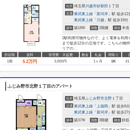
埼玉県
川越市
砂新田
１丁目
住所
交通
東武東上線
「
新河岸
」駅 徒歩12
東武東上線
「
川越
」駅 徒歩19分
築18年
2階建
木造
築年
階数
構造
2駅利用可物件なので、よく電車を利用
まで徒歩12分の立地です。こちらの物件
リアの...
所在階
賃料
管理費・共益費
敷金
礼金
間取り
5.2
万円
1階
3,000円
1ヶ月
1K
31
ふじみ野市北野１丁目のアパート
埼玉県
ふじみ野市
北野
１丁目
住所
交通
東武東上線
「
上福岡
」駅 徒歩6分
東武東上線
「
新河岸
」駅 徒歩27
築37年
3階建
鉄筋
築年
階数
構造