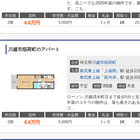
た、高ニーズな2026年築の物件です。
す。こち...
所在階
賃料
管理費・共益費
敷金
礼金
間取り
6.6
万円
2階
5,000円
1ヶ月
1K
25
川越市稲荷町のアパート
埼玉県
川越市
稲荷町
住所
交通
東武東上線
「
上福岡
」駅 徒歩13
東武東上線
「
新河岸
」駅 徒歩20
予定
3階建
木造
築年
階数
構造
ローソン 川越清水町店まで徒歩5分と近
年築のコチラの物件は、落ち着きのある
ゴ...
所在階
賃料
管理費・共益費
敷金
礼金
間取り
6.6
万円
2階
5,000円
1ヶ月
1K
25