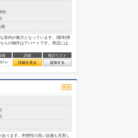
9分
分
鉄骨
な室内が魅力となっています。2駅利用
ちらの物件はアパートです。周辺には、
面積
詳細
検討リスト
.67㎡
詳細を見る
追加する
分
分
局があります。利便性の高い設備も充実し