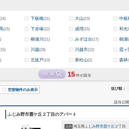
下板橋
大山
中板
(24)
(21)
(23)
馬
下赤塚
成増
和光
(25)
(22)
(15)
柳瀬川
みずほ台
鶴瀬
)
(21)
(17)
川越
川越市
霞ヶ
(15)
(28)
(12)
北坂戸
東松山
森林
)
(10)
(2)
15
件が該当
並び順：
空室物件のみ表示
該当公開
ふじみ野市霞ケ丘２丁目のアパート
埼玉県
ふじみ野市
霞ケ丘
２丁目
住所