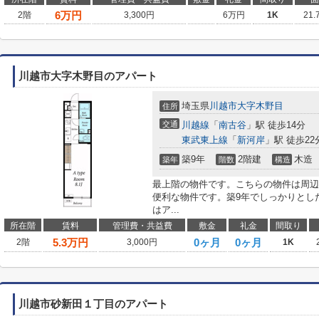
6
万円
2階
3,300円
6万円
1K
21.
川越市大字木野目のアパート
埼玉県
川越市
大字木野目
住所
交通
川越線
「
南古谷
」駅 徒歩14分
東武東上線
「
新河岸
」駅 徒歩22
築9年
2階建
木造
築年
階数
構造
最上階の物件です。こちらの物件は周辺
便利な物件です。築9年でしっかりとし
はア...
所在階
賃料
管理費・共益費
敷金
礼金
間取り
5.3
万円
0ヶ月
0ヶ月
2階
3,000円
1K
川越市砂新田１丁目のアパート