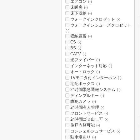
エアコン
(-)
床暖房
(-)
床下収納
(-)
ウォークインクロゼット
(-)
ウォークインシューズクロゼット
(-)
収納豊富
(-)
CS
(-)
BS
(-)
CATV
(-)
光ファイバー
(-)
インターネット対応
(-)
オートロック
(-)
TVモニタ付インターホン
(-)
宅配ボックス
(-)
24時間緊急通報システム
(-)
ディンプルキー
(-)
防犯カメラ
(-)
24時間有人管理
(-)
フロントサービス
(-)
24時間ゴミ出し可
(-)
住戸内覧可能
(-)
コンシェルジュサービス
(-)
駐車場あり
(-)