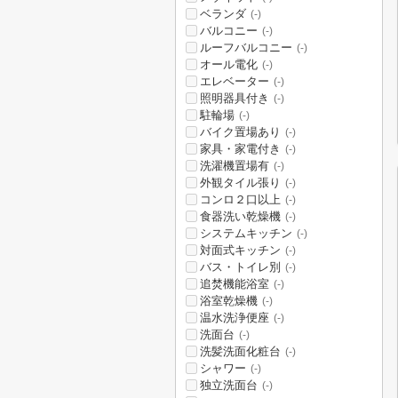
ベランダ
(-)
バルコニー
(-)
ルーフバルコニー
(-)
オール電化
(-)
エレベーター
(-)
照明器具付き
(-)
駐輪場
(-)
バイク置場あり
(-)
家具・家電付き
(-)
洗濯機置場有
(-)
外観タイル張り
(-)
コンロ２口以上
(-)
食器洗い乾燥機
(-)
システムキッチン
(-)
対面式キッチン
(-)
バス・トイレ別
(-)
追焚機能浴室
(-)
浴室乾燥機
(-)
温水洗浄便座
(-)
洗面台
(-)
洗髪洗面化粧台
(-)
シャワー
(-)
独立洗面台
(-)