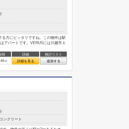
分
する方にピッタリですね。この物件は駅
はアパートです。VERUSには川越市エ
面積
詳細
検討リスト
.46㎡
詳細を見る
追加する
分
コンクリート