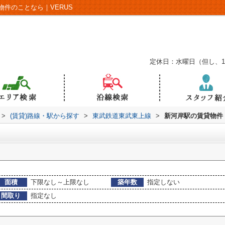
件のことなら｜VERUS
定休日：水曜日（但し、
>
(賃貸)路線・駅から探す
>
東武鉄道東武東上線
>
新河岸駅の賃貸物件
面積
下限なし～上限なし
築年数
指定しない
間取り
指定なし