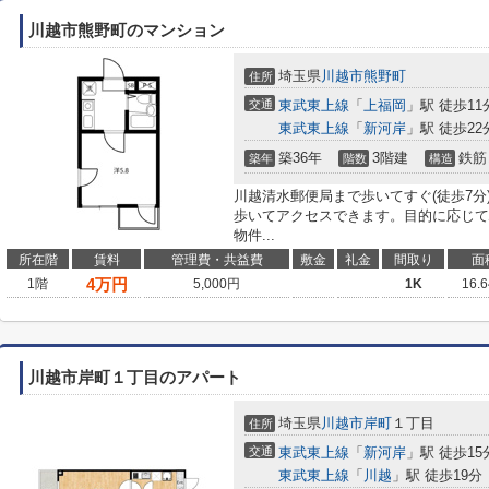
川越市熊野町のマンション
埼玉県
川越市
熊野町
住所
交通
東武東上線
「
上福岡
」駅 徒歩11
東武東上線
「
新河岸
」駅 徒歩22
築36年
3階建
鉄筋
築年
階数
構造
川越清水郵便局まで歩いてすぐ(徒歩7分
歩いてアクセスできます。目的に応じて
物件...
所在階
賃料
管理費・共益費
敷金
礼金
間取り
面
4
万円
1階
5,000円
1K
16.
川越市岸町１丁目のアパート
埼玉県
川越市
岸町
１丁目
住所
交通
東武東上線
「
新河岸
」駅 徒歩15
東武東上線
「
川越
」駅 徒歩19分