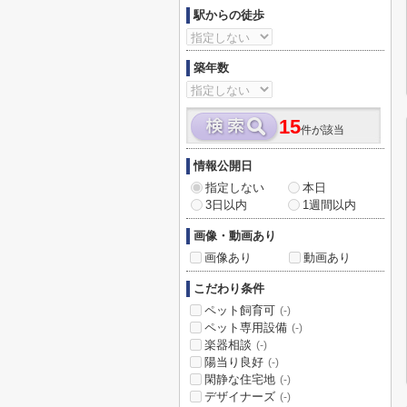
駅からの徒歩
築年数
15
件が該当
情報公開日
指定しない
本日
3日以内
1週間以内
画像・動画あり
画像あり
動画あり
こだわり条件
ペット飼育可
(-)
ペット専用設備
(-)
楽器相談
(-)
陽当り良好
(-)
閑静な住宅地
(-)
デザイナーズ
(-)