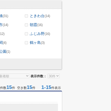
橋
ときわ台
(31)
(14)
市
朝霞
(14)
(16)
ふじみ野
(12)
(16)
関
鶴ヶ島
(4)
(3)
公園
(1)
表示件数：
15
15
1-15
件数
件 空き数
件
件表示