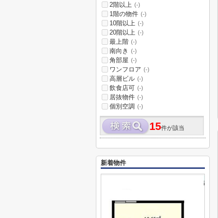
2階以上
(-)
1階の物件
(-)
10階以上
(-)
20階以上
(-)
最上階
(-)
南向き
(-)
角部屋
(-)
ワンフロア
(-)
高層ビル
(-)
飲食店可
(-)
居抜物件
(-)
個別空調
(-)
15
件が該当
新着物件