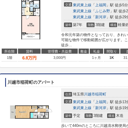
交通
東武東上線
「
上福岡
」駅 徒歩5分
東武東上線
「
ふじみ野
」駅 徒歩2
東武東上線
「
新河岸
」駅 徒歩29
築7年
3階建
軽量
築年
階数
構造
令和元年築の物件となっており、きれい
可能な物件で移動範囲が広がります。こ
徒歩...
所在階
賃料
管理費・共益費
敷金
礼金
間取り
6.8
万円
1階
3,000円
1ヶ月
1K
31
川越市稲荷町のアパート
埼玉県
川越市
稲荷町
住所
交通
東武東上線
「
上福岡
」駅 徒歩13
東武東上線
「
新河岸
」駅 徒歩19
予定
3階建
木造
築年
階数
構造
歩いて440mのところに川越清水郵便