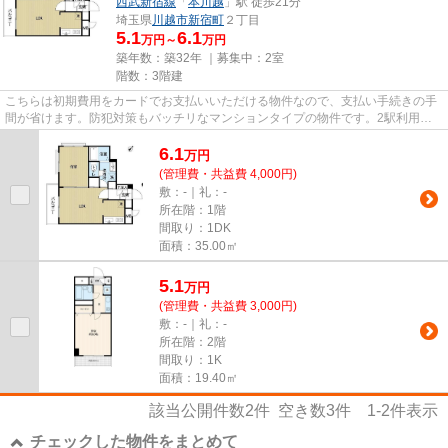
西武新宿線
「
本川越
」駅 徒歩21分
埼玉県
川越市
新宿町
２丁目
5.1
6.1
万円～
万円
築年数：築32年 ｜募集中：
2室
階数：3階建
こちらは初期費用をカードでお支払いいただける物件なので、支払い手続きの手
間が省けます。防犯対策もバッチリなマンションタイプの物件です。2駅利用可
能のマンションです。駅から徒...
6.1
万
円
(管理費・共益費 4,000円)
敷：-｜礼：-
所在階：1階
間取り：1DK
面積：35.00㎡
5.1
万
円
(管理費・共益費 3,000円)
敷：-｜礼：-
所在階：2階
間取り：1K
面積：19.40㎡
該当公開件数
2
件 空き数
3
件
1-2
件表示
チェックした物件をまとめて