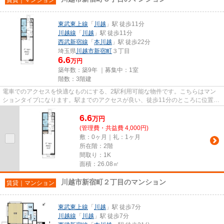
東武東上線
「
川越
」駅 徒歩11分
川越線
「
川越
」駅 徒歩11分
西武新宿線
「
本川越
」駅 徒歩22分
埼玉県
川越市
新宿町
３丁目
6.6
万円
築年数：築9年 ｜募集中：
1室
階数：3階建
電車でのアクセスを快適なものにする、2駅利用可能な物件です。こちらはマン
ションタイプになります。駅までのアクセスが良い、徒歩11分のところに位置す
る物件です。築9年のイチオシ...
6.6
万
円
(管理費・共益費 4,000円)
敷：0ヶ月｜礼：1ヶ月
所在階：2階
間取り：1K
面積：26.08㎡
川越市新宿町２丁目のマンション
賃貸｜マンション
東武東上線
「
川越
」駅 徒歩7分
川越線
「
川越
」駅 徒歩7分