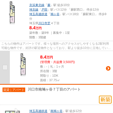
京浜東北線
「
蕨
」駅 徒歩10分
埼京線
「
戸田
」駅 バス12分 「蕨駅西口」 停歩12分
埼玉高速鉄道
「
鳩ヶ谷
」駅 バス18分 「蕨駅東口」 停歩9
分
埼玉県
川口市
芝
４丁目
8.4
万円
築年数：築9年 ｜募集中：
1室
階数：3階建
こちらの物件はアパートです。様々な場所へのアクセスがしやすくなる2駅利用
可能な物件です。好評の駅近物件となっており、駅より徒歩10分に立地していま
す。利便性の高い設備も充実し...
8.4
万
円
(管理費・共益費 3,500円)
敷：-｜礼：1ヶ月
所在階：3階
間取り：1DK
面積：37.75㎡
川口市南鳩ヶ谷７丁目のアパート
賃貸｜アパート
埼玉高速鉄道
「
南鳩ヶ谷
」駅 徒歩12分