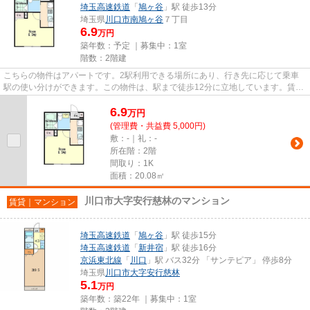
埼玉高速鉄道
「
鳩ヶ谷
」駅 徒歩13分
埼玉県
川口市
南鳩ヶ谷
７丁目
6.9
万円
築年数：予定 ｜募集中：
1室
階数：2階建
こちらの物件はアパートです。2駅利用できる場所にあり、行き先に応じて乗車
駅の使い分けができます。この物件は、駅まで徒歩12分に立地しています。賃貸
情報をスムーズに集めたい方は...
6.9
万
円
(管理費・共益費 5,000円)
敷：-｜礼：-
所在階：2階
間取り：1K
面積：20.08㎡
川口市大字安行慈林のマンション
賃貸｜マンション
埼玉高速鉄道
「
鳩ヶ谷
」駅 徒歩15分
埼玉高速鉄道
「
新井宿
」駅 徒歩16分
京浜東北線
「
川口
」駅 バス32分 「サンテピア」 停歩8分
埼玉県
川口市
大字安行慈林
5.1
万円
築年数：築22年 ｜募集中：
1室