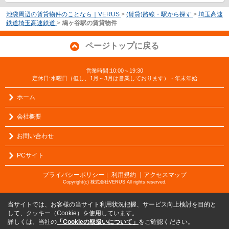
池袋周辺の賃貸物件のことなら｜VERUS
>
(賃貸)路線・駅から探す
>
埼玉高速
鉄道埼玉高速鉄道
>
鳩ヶ谷駅の賃貸物件
ページトップに戻る
営業時間:10:00～19:30
定休日:水曜日（但し、1月～3月は営業しております）・年末年始
ホーム
会社概要
お問い合わせ
PCサイト
プライバシーポリシー
利用規約
｜アクセスマップ
｜
Copyright(c) 株式会社VERUS All rights reserved.
当サイトでは、お客様の当サイト利用状況把握、サービス向上検討を目的と
して、クッキー（Cookie）を使用しています。
詳しくは、当社の
「Cookieの取扱いについて」
をご確認ください。