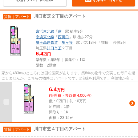
川口市芝２丁目のアパート
賃貸｜アパート
京浜東北線
「
蕨
」駅 徒歩9分
京浜東北線
「
西川口
」駅 徒歩27分
埼玉高速鉄道
「
鳩ヶ谷
」駅 バス18分 「猫橋」 停歩2分
埼玉県
川口市
芝
２丁目
6.4
万円
築年数：築8年 ｜募集中：
1室
階数：2階建
家から483mのところには国松医院があります。築8年の物件で充実した毎日を過
ごしませんか。こちらの物件はアパートです。2沿線を利用でき、利便性が高い
アパートです。京浜東北線蕨周...
6.4
万
円
(管理費・共益費 4,000円)
敷：0万円｜礼：0万円
所在階：1階
間取り：1K
面積：23.15㎡
川口市芝４丁目のアパート
賃貸｜アパート