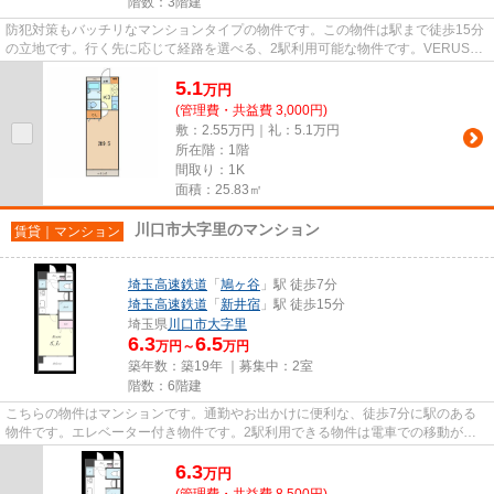
階数：3階建
防犯対策もバッチリなマンションタイプの物件です。この物件は駅まで徒歩15分
の立地です。行く先に応じて経路を選べる、2駅利用可能な物件です。VERUSへ
の来店予約は、03-6912-9770ま...
5.1
万
円
(管理費・共益費 3,000円)
敷：2.55万円｜礼：5.1万円
所在階：1階
間取り：1K
面積：25.83㎡
川口市大字里のマンション
賃貸｜マンション
埼玉高速鉄道
「
鳩ヶ谷
」駅 徒歩7分
埼玉高速鉄道
「
新井宿
」駅 徒歩15分
埼玉県
川口市
大字里
6.3
6.5
万円～
万円
築年数：築19年 ｜募集中：
2室
階数：6階建
こちらの物件はマンションです。通勤やお出かけに便利な、徒歩7分に駅のある
物件です。エレベーター付き物件です。2駅利用できる物件は電車での移動が便
利です。VERUSなら、川口市エリ...
6.3
万
円
(管理費・共益費 8,500円)