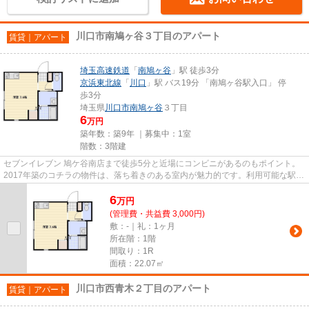
川口市南鳩ヶ谷３丁目のアパート
賃貸｜アパート
埼玉高速鉄道
「
南鳩ヶ谷
」駅 徒歩3分
京浜東北線
「
川口
」駅 バス19分 「南鳩ヶ谷駅入口」 停
歩3分
埼玉県
川口市
南鳩ヶ谷
３丁目
6
万円
築年数：築9年 ｜募集中：
1室
階数：3階建
セブンイレブン 鳩ケ谷南店まで徒歩5分と近場にコンビニがあるのもポイント。
2017年築のコチラの物件は、落ち着きのある室内が魅力的です。利用可能な駅が
2駅あり、利便性の高い物件で...
6
万
円
(管理費・共益費 3,000円)
敷：-｜礼：1ヶ月
所在階：1階
間取り：1R
面積：22.07㎡
川口市西青木２丁目のアパート
賃貸｜アパート