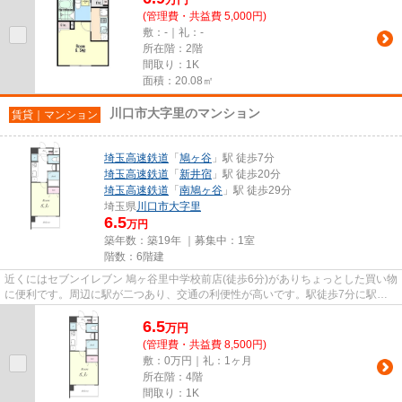
(管理費・共益費 5,000円)
敷：-｜礼：-
所在階：2階
間取り：1K
面積：20.08㎡
川口市大字里のマンション
賃貸｜マンション
埼玉高速鉄道
「
鳩ヶ谷
」駅 徒歩7分
埼玉高速鉄道
「
新井宿
」駅 徒歩20分
埼玉高速鉄道
「
南鳩ヶ谷
」駅 徒歩29分
埼玉県
川口市
大字里
6.5
万円
築年数：築19年 ｜募集中：
1室
階数：6階建
近くにはセブンイレブン 鳩ヶ谷里中学校前店(徒歩6分)がありちょっとした買い物
に便利です。周辺に駅が二つあり、交通の利便性が高いです。駅徒歩7分に駅が
立地する物件なので、電車を...
6.5
万
円
(管理費・共益費 8,500円)
敷：0万円｜礼：1ヶ月
所在階：4階
間取り：1K