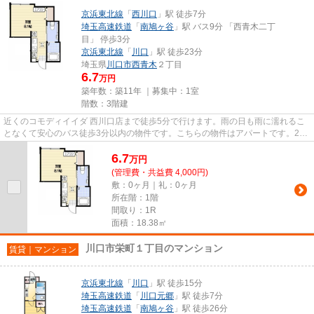
京浜東北線
「
西川口
」駅 徒歩7分
埼玉高速鉄道
「
南鳩ヶ谷
」駅 バス9分 「西青木二丁
目」 停歩3分
京浜東北線
「
川口
」駅 徒歩23分
埼玉県
川口市
西青木
２丁目
6.7
万円
築年数：築11年 ｜募集中：
1室
階数：3階建
近くのコモディイイダ 西川口店まで徒歩5分で行けます。雨の日も雨に濡れるこ
となくて安心のバス徒歩3分以内の物件です。こちらの物件はアパートです。2駅
利用できる場所にあり、行き...
6.7
万
円
(管理費・共益費 4,000円)
敷：0ヶ月｜礼：0ヶ月
所在階：1階
間取り：1R
面積：18.38㎡
川口市栄町１丁目のマンション
賃貸｜マンション
京浜東北線
「
川口
」駅 徒歩15分
埼玉高速鉄道
「
川口元郷
」駅 徒歩7分
埼玉高速鉄道
「
南鳩ヶ谷
」駅 徒歩26分