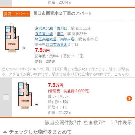
面積：23.44㎡
川口市西青木２丁目のアパート
賃貸｜アパート
京浜東北線
「
西川口
」駅 徒歩11分
京浜東北線
「
川口
」駅 徒歩23分
埼玉高速鉄道
「
南鳩ヶ谷
」駅 徒歩29分
埼玉県
川口市
西青木
２丁目
7.5
万円
築年数：築8年 ｜募集中：
1室
階数：2階建
近くのmaruetsu(マルエツ) 西川口東口店まで徒歩4分で行けます。近くに2駅あ
る、アクセスが良い物件です。駅まで徒歩11分に立地する物件です。こちらの物
件はアパートです。VERUSへの...
7.5
万
円
(管理費・共益費 3,000円)
敷：-｜礼：-
所在階：1階
間取り：1K
面積：21.22㎡
該当公開件数
7
件 空き数
7
件
1-7
件表示
チェックした物件をまとめて