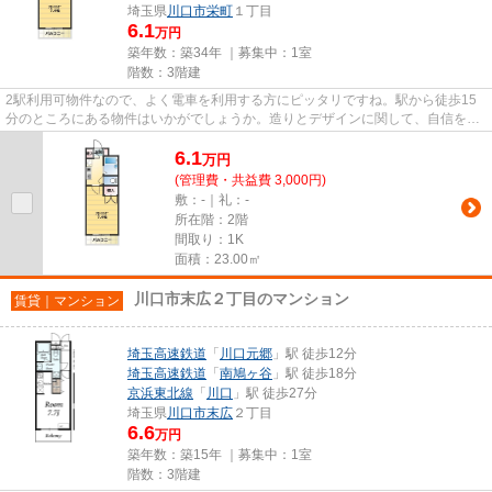
埼玉県
川口市
栄町
１丁目
6.1
万円
築年数：築34年 ｜募集中：
1室
階数：3階建
2駅利用可物件なので、よく電車を利用する方にピッタリですね。駅から徒歩15
分のところにある物件はいかがでしょうか。造りとデザインに関して、自信をも
って情報を提供できるマンショ...
6.1
万
円
(管理費・共益費 3,000円)
敷：-｜礼：-
所在階：2階
間取り：1K
面積：23.00㎡
川口市末広２丁目のマンション
賃貸｜マンション
埼玉高速鉄道
「
川口元郷
」駅 徒歩12分
埼玉高速鉄道
「
南鳩ヶ谷
」駅 徒歩18分
京浜東北線
「
川口
」駅 徒歩27分
埼玉県
川口市
末広
２丁目
6.6
万円
築年数：築15年 ｜募集中：
1室
階数：3階建