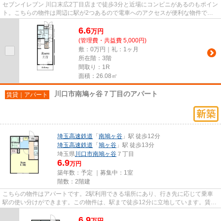
セブンイレブン 川口末広2丁目店まで徒歩3分と近場にコンビニがあるのもポイン
ト。こちらの物件は周辺に駅が2つあるので電車へのアクセスが便利な物件で
す。こちらはマンションタイプ...
6.6
万
円
(管理費・共益費 5,000円)
敷：0万円｜礼：1ヶ月
所在階：3階
間取り：1R
面積：26.08㎡
川口市南鳩ヶ谷７丁目のアパート
賃貸｜アパート
埼玉高速鉄道
「
南鳩ヶ谷
」駅 徒歩12分
埼玉高速鉄道
「
鳩ヶ谷
」駅 徒歩13分
埼玉県
川口市
南鳩ヶ谷
７丁目
6.9
万円
築年数：予定 ｜募集中：
1室
階数：2階建
こちらの物件はアパートです。2駅利用できる場所にあり、行き先に応じて乗車
駅の使い分けができます。この物件は、駅まで徒歩12分に立地しています。賃貸
情報をスムーズに集めたい方は...
6.9
万
円