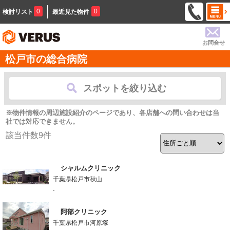
0
0
検討リスト
最近見た物件
お問合せ
松戸市の総合病院
スポットを絞り込む
※物件情報の周辺施設紹介のページであり、各店舗への問い合わせは当
社では対応できません。
該当件数
9
件
シャルムクリニック
千葉県松戸市秋山
-
阿部クリニック
千葉県松戸市河原塚