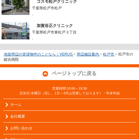
コスモ松戸クリニック
千葉県松戸市松戸
-
加賀谷正クリニック
千葉県松戸市東松戸３丁目
-
池袋周辺の賃貸物件のことなら｜VERUS
>
周辺施設案内
>
松戸市
>
松戸市の
総合病院
ページトップに戻る
営業時間:10:00～19:30
定休日:水曜日（但し、1月～3月は営業しております）・年末年始
ホーム
会社概要
お問い合わせ